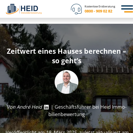
Kostenlose Erstberatung
0800 - 909 02 82
Zeitwert eines Hauses berechnen –
so geht’s
Von André Heid
| Geschäftsführer bei Heid Im­mo­
bi­li­en­be­wer­tung
Veröffentlicht am 19. März 2025, zuletzt aktualisiert am