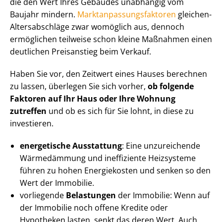
die den Wert Ihres Gebäudes unabhängig vom
Baujahr mindern.
Markt­an­pas­sungs­fak­to­ren
glei­chen­
Al­ters­ab­schlä­ge zwar womöglich aus, dennoch
ermöglichen teilweise schon kleine Maßnahmen einen
deutlichen Preisanstieg beim Verkauf.
Haben Sie vor, den Zeitwert eines Hauses berechnen
zu lassen, überlegen Sie sich vorher,
ob folgende
Faktoren auf Ihr Haus oder Ihre Wohnung
zutreffen
und ob es sich für Sie lohnt, in diese zu
investieren.
energetische Ausstattung
: Eine unzureichende
Wärmedämmung und ineffiziente Heizsysteme
führen zu hohen Energiekosten und senken so den
Wert der Immobilie.
vorliegende
Belastungen
der Immobilie: Wenn auf
der Immobilie noch offene Kredite oder
Hypotheken lasten, senkt das deren Wert. Auch