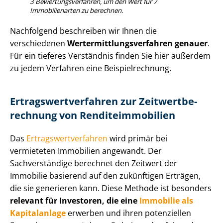
3 Be­wer­tungs­ver­fah­ren, um den Wert für 7
Immobilienarten zu berechnen.
Nachfolgend beschreiben wir Ihnen die
verschiedenen
Wert­ermitt­lungs­ver­fah­ren genauer
.
Für ein tieferes Verständnis finden Sie hier außerdem
zu jedem Verfahren eine Bei­spiel­rech­nung.
Er­trags­wert­ver­fah­ren zur Zeit­wert­be­
rech­nung von Ren­di­teim­mo­bi­li­en
Das
Er­trags­wert­ver­fah­ren
wird primär bei
vermieteten Immobilien angewandt. Der
Sachverständige berechnet den Zeitwert der
Immobilie basierend auf den zukünftigen Erträgen,
die sie generieren kann. Diese Methode ist besonders
relevant für Investoren, die eine
Immobilie als
Kapitalanlage
erwerben und ihren potenziellen