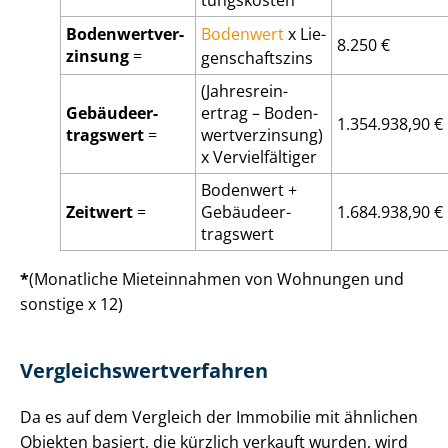
Bo­den­wert­ver­
Bodenwert
x Lie­
8.250 €
zin­sung
=
gen­schafts­zins
(Jah­res­rein­
Ge­bäu­de­er­
ertrag – Bo­den­
1.354.938,90 €
trags­wert
=
wert­ver­zin­sung)
x Vervielfältiger
Bodenwert +
Zeitwert
=
Ge­bäu­de­er­
1.684.938,90 €
trags­wert
*
(Monatliche Mieteinnahmen von Wohnungen und
sonstige x 12)
Ver­gleichs­wert­ver­fah­ren
Da es auf dem Vergleich der Immobilie mit ähnlichen
Objekten basiert, die kürzlich verkauft wurden, wird