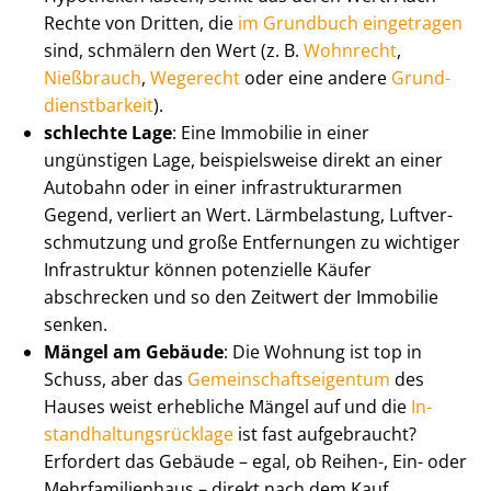
Rechte von Dritten, die
im Grundbuch eingetragen
sind, schmälern den Wert (z. B.
Wohnrecht
,
Nießbrauch
,
Wegerecht
oder eine andere
Grund­
dienst­bar­keit
).
schlechte Lage
: Eine Immobilie in einer
ungünstigen Lage, beispielsweise direkt an einer
Autobahn oder in einer in­fra­struk­tur­ar­men
Gegend, verliert an Wert. Lärmbelastung, Luft­ver­
schmut­zung und große Entfernungen zu wichtiger
Infrastruktur können potenzielle Käufer
abschrecken und so den Zeitwert der Immobilie
senken.
Mängel am Gebäude
: Die Wohnung ist top in
Schuss, aber das
Ge­mein­schafts­ei­gen­tum
des
Hauses weist erhebliche Mängel auf und die
In­
stand­hal­tungs­rück­la­ge
ist fast aufgebraucht?
Erfordert das Gebäude – egal, ob Reihen-, Ein- oder
Mehr­fa­mi­li­en­haus – direkt nach dem Kauf