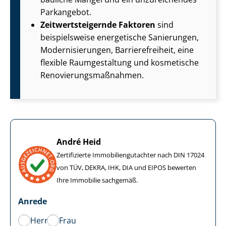
Parkangebot.
Zeit­wert­stei­gern­de Faktoren
sind
beispielsweise energetische Sanierungen,
Mo­der­ni­sie­run­gen, Bar­rie­re­frei­heit, eine
flexible Raumgestaltung und kosmetische
Re­no­vie­rungs­maß­nah­men.
André Heid
Zertifizierte Im­mo­bi­li­en­gut­ach­ter nach DIN 17024
von TÜV, DEKRA, IHK, DIA und EIPOS bewerten
Ihre Immobilie sachgemäß.
Anrede
Herr
Frau