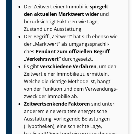
Der Zeitwert einer Immobilie
spiegelt
den aktuellen Marktwert wider
und
berücksichtigt Faktoren wie Lage,
Zustand und Ausstattung.
Der Begriff „Zeitwert” hat sich ebenso wie
der „Marktwert“ als um­gangs­sprach­li­
ches
Pendant zum offiziellen Begriff
„Verkehrswert”
durchgesetzt.
Es gibt
verschiedene Verfahren
, um den
Zeitwert einer Immobilie zu ermitteln.
Welche die richtige Methode ist, hängt
von der Funktion und dem Ver­wen­dungs­
zweck der Immobilie ab.
Zeit­wert­sen­ken­de Faktoren
sind unter
anderem eine veraltete energetische
Ausstattung, vorliegende Belastungen
(Hypotheken), eine schlechte Lage,
bauliche Mängel und ein unzureichendes