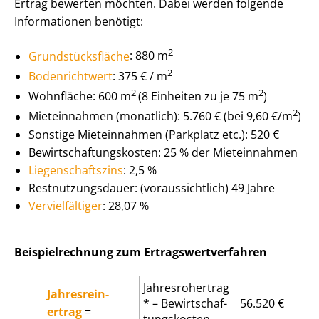
Ertrag bewerten möchten. Dabei werden folgende
Informationen benötigt:
2
Grund­stücks­flä­che
: 880 m
2
Bodenrichtwert
: 375 € / m
2
2
Wohnfläche: 600 m
(8 Einheiten zu je 75 m
)
2
Mieteinnahmen (monatlich): 5.760 € (bei 9,60 €/m
)
Sonstige Mieteinnahmen (Parkplatz etc.): 520 €
Be­wirt­schaf­tungs­kos­ten: 25 % der Mieteinnahmen
Lie­gen­schafts­zins
: 2,5 %
Rest­nut­zungs­dau­er: (voraussichtlich) 49 Jahre
Vervielfältiger
: 28,07 %
Bei­spiel­rech­nung zum Er­trags­wert­ver­fah­ren
Jahresrohertrag
Jah­res­rein­
* – Be­wirt­schaf­
56.520 €
ertrag
=
tungs­kos­ten