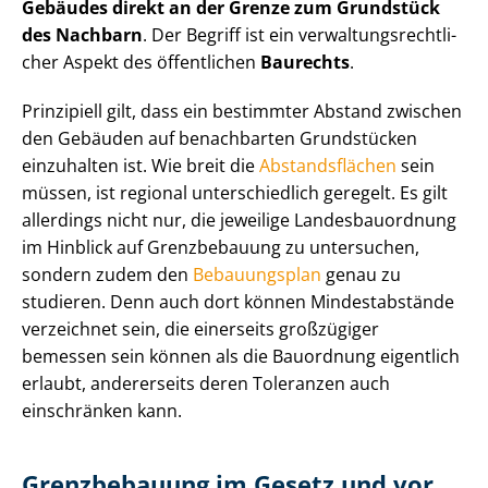
Gebäudes direkt an der Grenze zum Grundstück
des Nachbarn
. Der Begriff ist ein ver­wal­tungs­recht­li­
cher Aspekt des öffentlichen
Baurechts
.
Prinzipiell gilt, dass ein bestimmter Abstand zwischen
den Gebäuden auf benachbarten Grundstücken
einzuhalten ist. Wie breit die
Abstandsflächen
sein
müssen, ist regional unterschiedlich geregelt. Es gilt
allerdings nicht nur, die jeweilige Lan­des­bau­ord­nung
im Hinblick auf Grenzbebauung zu untersuchen,
sondern zudem den
Bebauungsplan
genau zu
studieren. Denn auch dort können Mindestabstände
verzeichnet sein, die einerseits großzügiger
bemessen sein können als die Bauordnung eigentlich
erlaubt, andererseits deren Toleranzen auch
einschränken kann.
Grenzbebauung im Gesetz und vor