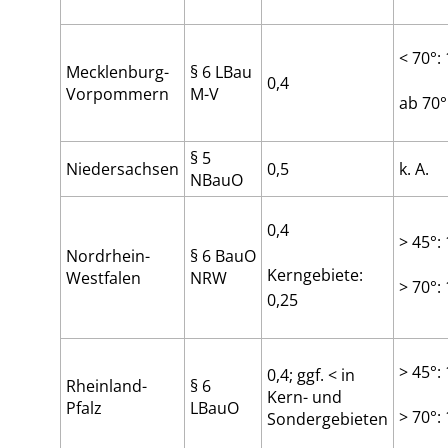
< 70°: 
Mecklenburg-
§ 6 LBau
0,4
Vorpommern
M-V
ab 70°
§ 5
Niedersachsen
0,5
k. A.
NBauO
0,4
> 45°: 
Nordrhein-
§ 6 BauO
Kerngebiete:
Westfalen
NRW
> 70°: 
0,25
> 45°: 
0,4; ggf. < in
Rheinland-
§ 6
Kern- und
Pfalz
LBauO
> 70°: 
Sondergebieten