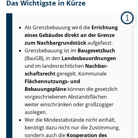
Das Wichtigste in Kürze
Als Grenzbebauung wird die
Errichtung
eines Gebäudes direkt an der Grenze
zum Nach­bar­grund­stück
aufgefasst.
Grenzbebauung ist im
Baugesetzbuch
(BauGB), in den
Lan­des­bau­ord­nun­gen
und im lan­des­recht­li­chen
Nach­bar­
schafts­recht
geregelt. Kommunale
Flächennutzungs- und
Bebauungspläne
können die gesetzlich
vor­ge­schrie­be­nen Abstandsflächen
weiter einschränken oder großzügiger
auslegen.
Wer die Mindestabstände nicht einhält,
benötigt dazu nicht nur die Zustimmung,
sondern auch die
Kooperation des