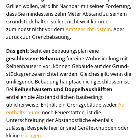
Grillen wollen, wird Ihr Nachbar mit seiner Forderung,
dass Sie mindestens zehn Meter Abstand zu seinem
Grundstück halten sollen, nicht weit kommen –
zumindest nicht vor dem
Amtsgericht Idstein
. Aber
zurück zur Grenzbebauung.
Das geht
: Sieht ein Bebauungsplan eine
geschlossene Bebauung
für eine Wohnsiedlung mit
Reihenhäusern vor, können Gebäude auf der Grund­
stücks­gren­ze errichtet werden. Gleiches gilt, wenn die
umliegende Bebauung hauptsächlich geschlossen ist.
Bei
Reihenhäusern und Dop­pel­haus­hälf­ten
entfallen die Abstandsflächen baubedingt
üblicherweise. Enthält ein Grenzgebäude weder
Auf­
ent­halts­räu­me
noch Feuerstätten, ist die
Unterschreitung der Abstandsfläche ebenfalls
zulässig. Beispiele hierfür sind Geräteschuppen oder
kleine
Garagen
.