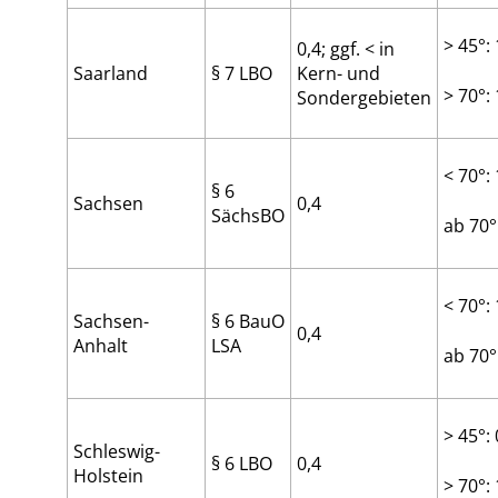
> 45°: 
0,4; ggf. < in
Saarland
§ 7 LBO
Kern- und
> 70°: 
Sondergebieten
< 70°: 
§ 6
Sachsen
0,4
SächsBO
ab 70°
< 70°: 
Sachsen-
§ 6 BauO
0,4
Anhalt
LSA
ab 70°
> 45°: 
Schleswig-
§ 6 LBO
0,4
Holstein
> 70°: 