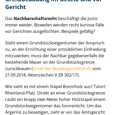
Gericht
Das
Nach­bar­schafts­recht
beschäftigt die Justiz
immer wieder. Bisweilen werden recht kuriose Fälle
vor Gerichten ausgefochten. Beispiele gefällig?
Steht einem Grund­stücks­ei­gen­tü­mer der Anspruch
zu, an der Errichtung einer ortsüblichen Einfriedung
mitzuwirken, muss der Nachbar gegebenenfalls die
bestehende Mauer an der Grund­stücks­gren­ze
zurückbauen (
Urteil des Bun­des­ge­richts­hofs
vom
21.09.2018, Aktenzeichen V ZR 302/17).
Wie sieht es mit einem Stapel Brennholz aus? Tatort
Rheinland-Pfalz. Direkt an einer Grund­stücks­gren­ze
raubt ein knapp zwei Meter hoher Holzstapel einem
Grund­stücks­ei­gen­tü­mer das Sonnenlicht. Um das
Ärgernis zu beseitigen, zieht er vor das Amtsgericht