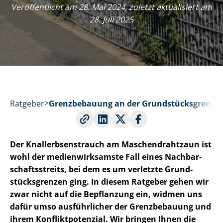
Veröffentlicht am 28. Mai 2024, zuletzt aktualisiert am
28. Juli 2025
Ratgeber
Grenzbebauung an der Grund­stücks­gren­ze
Der Knall­erb­senstrauch am Ma­schen­draht­zaun ist
wohl der me­di­en­wirk­sams­te Fall eines Nach­bar­
schafts­streits, bei dem es um verletzte Grund­
stücks­gren­zen ging. In diesem Ratgeber gehen wir
zwar nicht auf die Bepflanzung ein, widmen uns
dafür umso ausführlicher der Grenzbebauung und
ihrem Kon­flikt­po­ten­zi­al. Wir bringen Ihnen die