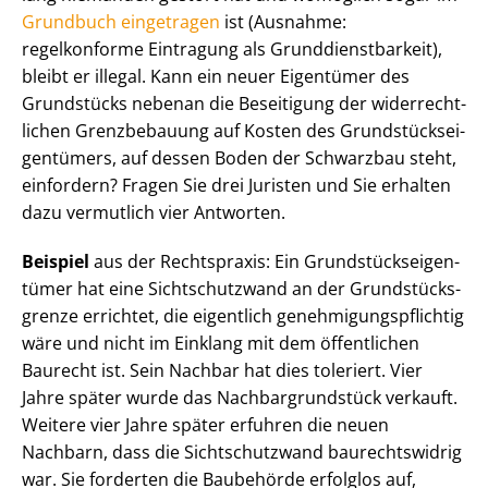
Grundbuch eingetragen
ist (Ausnahme:
regelkonforme Eintragung als Grund­dienst­bar­keit),
bleibt er illegal. Kann ein neuer Eigentümer des
Grundstücks nebenan die Beseitigung der wi­der­recht­
li­chen Grenzbebauung auf Kosten des Grund­stücks­ei­
gen­tü­mers, auf dessen Boden der Schwarzbau steht,
einfordern? Fragen Sie drei Juristen und Sie erhalten
dazu vermutlich vier Antworten.
Beispiel
aus der Rechtspraxis: Ein Grund­stücks­ei­gen­
tü­mer hat eine Sichtschutzwand an der Grund­stücks­
gren­ze errichtet, die eigentlich ge­neh­mi­gungs­pflich­tig
wäre und nicht im Einklang mit dem öffentlichen
Baurecht ist. Sein Nachbar hat dies toleriert. Vier
Jahre später wurde das Nach­bar­grund­stück verkauft.
Weitere vier Jahre später erfuhren die neuen
Nachbarn, dass die Sichtschutzwand baurechtswidrig
war. Sie forderten die Baubehörde erfolglos auf,