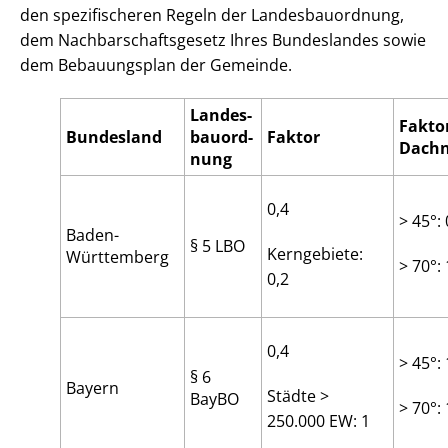
den spezifischeren Regeln der Lan­des­bau­ord­nung,
dem Nach­bar­schafts­ge­setz Ihres Bundeslandes sowie
dem Bebauungsplan der Gemeinde.
Lan­des­
Fakto
Bundesland
bau­ord­
Faktor
Dachn
nung
0,4
> 45°: 
Baden-
§ 5 LBO
Kerngebiete:
Württemberg
> 70°: 
0,2
0,4
> 45°: 
§ 6
Bayern
Städte >
BayBO
> 70°: 
250.000 EW: 1