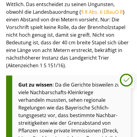
Wittlich. Das entscheidet zu seinen Ungunsten,
obwohl die Lan­des­bau­ord­nung (
§ 8 Abs. 6 LBauO R
)
einen Abstand von drei Metern vorsieht. Nur: Die
Vorschrift spielt keine Rolle, da der Brennholzstapel
nicht hoch genug ist, damit sie greift. Nicht von
Bedeutung ist, dass der 40 cm breite Stapel sich über
eine Länge von acht Metern erstreckt, bekräftigt in
nächsthöherer Instanz das Landgericht Trier
(Aktenzeichen 1 S 151/16).
Gut zu wissen
: Da die Gerichte bisweilen zu
viele Nachbarschafts-Kleinkriege
verhandeln mussten, sehen regionale
Regelungen wie das Bayerische Schlich­
tungs­ge­setz vor, dass bestimmte Nach­bar­
strei­tig­kei­ten wie der Grenzabstand von
Pflanzen sowie private Immissionen (Dreck,