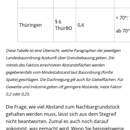
< 70°: 
§ 6
Thüringen
0,4
ThürBO
ab 70°
Diese Tabelle ist eine Übersicht, welche Paragraphen der jeweiligen
Lan­des­bau­ord­nung Auskunft über Grenzbebauung geben. Die
mittels des Faktors errechneten Abstandsflächen werden
gegebenenfalls vom Mindestabstand laut Bauordnung (fünfte
Spalte) geschlagen. Die Dachneigung gilt auch für Giebelflächen. Für
Gewerbe und Industrie gelten oft geringere Abstände, meist Faktor
0,2 oder 0,25.
Die Frage, wie viel Abstand zum Nach­bar­grund­stück
gehalten werden muss, lässt sich aus dem Stegreif
nicht beantworten. Zumal es auch noch darauf
ankommt, was gemacht wird. Wenn Sie beispielsweise