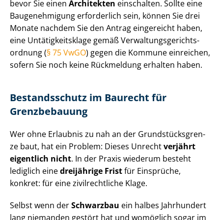
bevor Sie einen
Architekten
einschalten. Sollte eine
Baugenehmigung erforderlich sein, können Sie drei
Monate nachdem Sie den Antrag eingereicht haben,
eine Un­tä­tig­keits­kla­ge gemäß Ver­wal­tungs­ge­richts­
ord­nung (
§ 75 VwGO
) gegen die Kommune einreichen,
sofern Sie noch keine Rückmeldung erhalten haben.
Bestandsschutz im Baurecht für
Grenzbebauung
Wer ohne Erlaubnis zu nah an der Grund­stücks­gren­
ze baut, hat ein Problem: Dieses Unrecht
verjährt
eigentlich nicht
. In der Praxis wiederum besteht
lediglich eine
dreijährige Frist
für Einsprüche,
konkret: für eine zivilrechtliche Klage.
Selbst wenn der
Schwarzbau
ein halbes Jahrhundert
lang niemanden gestört hat und womöglich sogar im