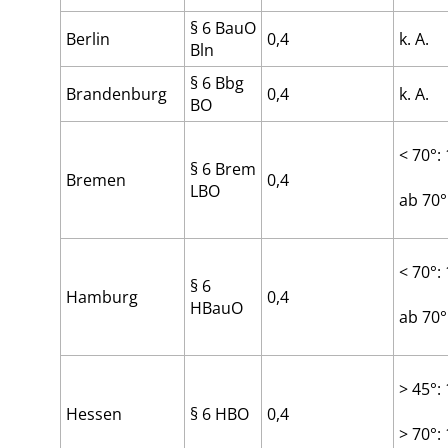
§ 6 BauO
Berlin
0,4
k. A.
Bln
§ 6 Bbg
Brandenburg
0,4
k. A.
BO
< 70°: 
§ 6 Brem
Bremen
0,4
LBO
ab 70°
< 70°: 
§ 6
Hamburg
0,4
HBauO
ab 70°
> 45°: 
Hessen
§ 6 HBO
0,4
> 70°: 