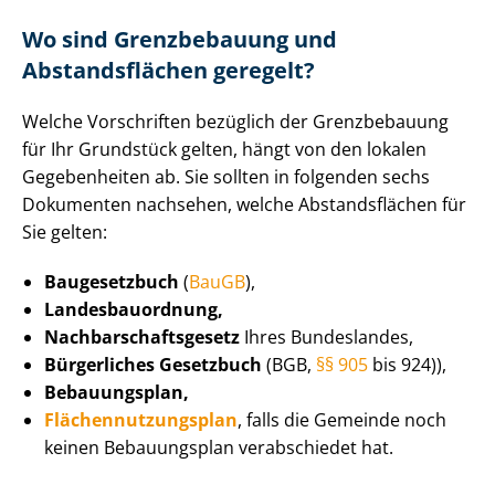
Wo sind Grenzbebauung und
Abstandsflächen geregelt?
Welche Vorschriften bezüglich der Grenzbebauung
für Ihr Grundstück gelten, hängt von den lokalen
Gegebenheiten ab. Sie sollten in folgenden sechs
Dokumenten nachsehen, welche Abstandsflächen für
Sie gelten:
Baugesetzbuch
(
BauGB
),
Lan­des­bau­ord­nung,
Nach­bar­schafts­ge­setz
Ihres Bundeslandes,
Bürgerliches Gesetzbuch
(BGB,
§§ 905
bis 924)),
Bebauungsplan,
Flä­chen­nut­zungs­plan
, falls die Gemeinde noch
keinen Bebauungsplan verabschiedet hat.