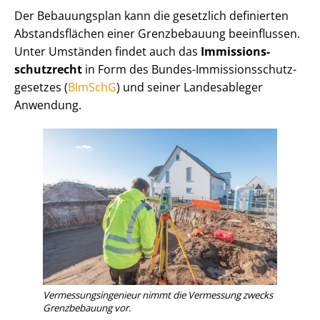
Der Bebauungsplan kann die gesetzlich definierten
Abstandsflächen einer Grenzbebauung beeinflussen.
Unter Umständen findet auch das
Im­mis­si­ons­
schutz­recht
in Form des Bundes-Im­mis­si­ons­schutz­
ge­set­zes (
BImSchG
) und seiner Landesableger
Anwendung.
Ver­mes­sungs­in­ge­nieur nimmt die Vermessung zwecks
Grenzbebauung vor.