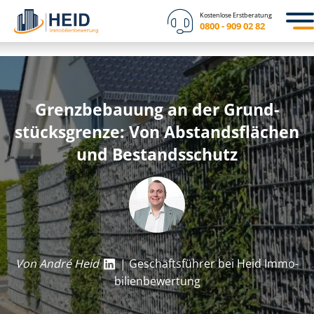
Kostenlose Erstberatung
0800 - 909 02 82
Grenzbebauung an der Grund­
stücks­gren­ze: Von Abstandsflächen
und Bestandsschutz
Von André Heid
| Geschäftsführer bei Heid Im­mo­
bi­li­en­be­wer­tung