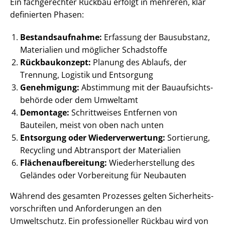
Ein fachgerechter Rückbau erfolgt in mehreren, klar
definierten Phasen:
Be­stands­auf­nah­me:
Erfassung der Bausubstanz,
Materialien und möglicher Schadstoffe
Rückbaukonzept:
Planung des Ablaufs, der
Trennung, Logistik und Entsorgung
Genehmigung:
Abstimmung mit der Bau­auf­sichts­
be­hör­de oder dem Umweltamt
Demontage:
Schrittweises Entfernen von
Bauteilen, meist von oben nach unten
Entsorgung oder Wie­der­ver­wer­tung:
Sortierung,
Recycling und Abtransport der Materialien
Flä­chen­auf­be­rei­tung:
Wie­der­her­stel­lung des
Geländes oder Vorbereitung für Neubauten
Während des gesamten Prozesses gelten Si­cher­heits­
vor­schrif­ten und Anforderungen an den
Umweltschutz. Ein professioneller Rückbau wird von