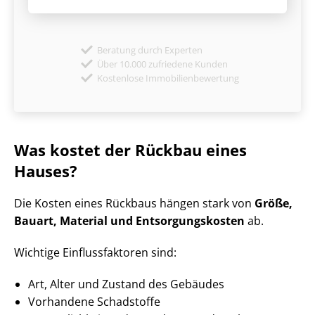
Beratung durch Experten
Über 10.000 zufriedene Kunden
Kostenlose Immobilienbewertung
Was kostet der Rückbau eines
Hauses?
Die Kosten eines Rückbaus hängen stark von
Größe,
Bauart, Material und Ent­sor­gungs­kos­ten
ab.
Wichtige Ein­fluss­fak­to­ren sind:
Art, Alter und Zustand des Gebäudes
Vorhandene Schadstoffe