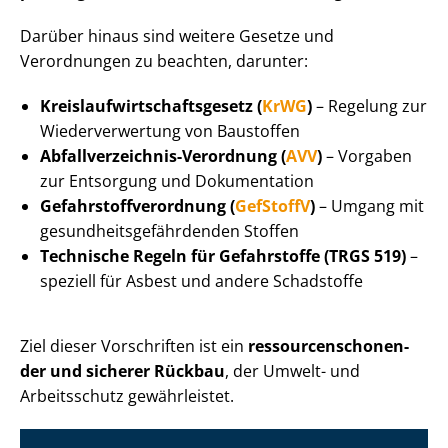
Darüber hinaus sind weitere Gesetze und
Verordnungen zu beachten, darunter:
Kreis­lauf­wirt­schafts­ge­setz (
KrWG
)
– Regelung zur
Wie­der­ver­wer­tung von Baustoffen
Ab­fall­ver­zeich­nis-Verordnung (
AVV
)
– Vorgaben
zur Entsorgung und Dokumentation
Ge­fahr­stoff­ver­ord­nung (
GefStoffV
)
– Umgang mit
ge­sund­heits­ge­fähr­den­den Stoffen
Technische Regeln für Gefahrstoffe (TRGS 519)
–
speziell für Asbest und andere Schadstoffe
Ziel dieser Vorschriften ist ein
res­sour­cen­scho­nen­
der und sicherer Rückbau
, der Umwelt- und
Arbeitsschutz gewährleistet.