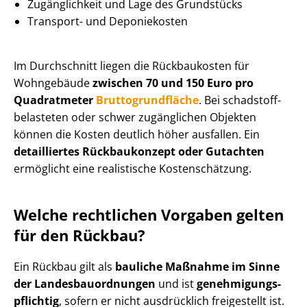
Zugänglichkeit und Lage des Grundstücks
Transport- und Deponiekosten
Im Durchschnitt liegen die Rückbaukosten für
Wohngebäude
zwischen 70 und 150 Euro pro
Quadratmeter
Brut­to­grund­flä­che
. Bei schad­stoff­
be­las­te­ten oder schwer zugänglichen Objekten
können die Kosten deutlich höher ausfallen. Ein
detailliertes Rückbaukonzept oder Gutachten
ermöglicht eine realistische Kostenschätzung.
Welche rechtlichen Vorgaben gelten
für den Rückbau?
Ein Rückbau gilt als
bauliche Maßnahme im Sinne
der Lan­des­bau­ord­nun­gen
und ist
ge­neh­mi­gungs­
pflich­tig
, sofern er nicht ausdrücklich freigestellt ist.