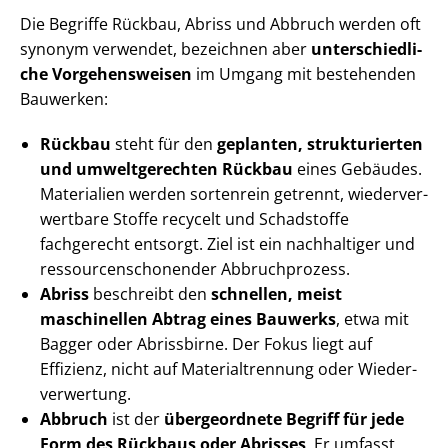
Die Begriffe Rückbau, Abriss und Abbruch werden oft
synonym verwendet, bezeichnen aber
un­ter­schied­li­
che Vorgehensweisen
im Umgang mit bestehenden
Bauwerken:
Rückbau
steht für den
geplanten, strukturierten
und umweltgerechten Rückbau
eines Gebäudes.
Materialien werden sortenrein getrennt, wie­der­ver­
wert­ba­re Stoffe recycelt und Schadstoffe
fachgerecht entsorgt. Ziel ist ein nachhaltiger und
res­sour­cen­scho­nen­der Abbruchprozess.
Abriss
beschreibt den
schnellen, meist
maschinellen Abtrag eines Bauwerks
, etwa mit
Bagger oder Abrissbirne. Der Fokus liegt auf
Effizienz, nicht auf Ma­te­ri­al­tren­nung oder Wie­der­
ver­wer­tung.
Abbruch
ist der
übergeordnete Begriff für jede
Form des Rückbaus oder Abrisses
. Er umfasst