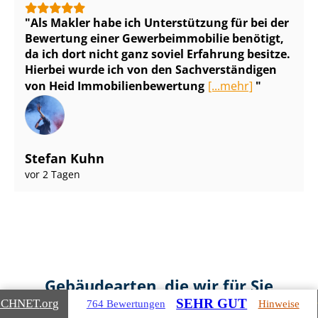
Als Makler habe ich Unterstützung für bei der
Bewertung einer Ge­wer­be­im­mo­bi­lie benötigt,
da ich dort nicht ganz soviel Erfahrung besitze.
Hierbei wurde ich von den Sach­ver­stän­di­gen
von Heid Im­mo­bi­li­en­be­wer­tung
[...mehr]
Stefan Kuhn
vor 2 Tagen
Gebäudearten, die wir für Sie
SEHR GUT
bewerten
ICHNET
.org
764 Bewertungen
Hinweise