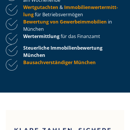
Wertgutachten
&
Im­mo­bi­li­en­wert­ermitt­
lung
für Be­triebs­ver­mö­gen
Bewertung von Ge­wer­be­im­mo­bi­li­en
in
München
Wertermittlung
für das Finanzamt
Steuerliche Im­mo­bi­li­en­be­wer­tung
München
Bau­sach­ver­stän­di­ger München