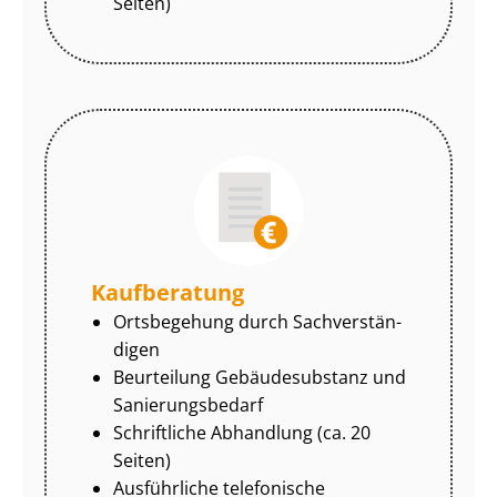
Seiten)
Kaufberatung
Ortsbegehung durch Sach­ver­stän­
di­gen
Beurteilung Gebäudesubstanz und
Sa­nie­rungs­be­darf
Schriftliche Abhandlung (ca. 20
Seiten)
Ausführliche telefonische