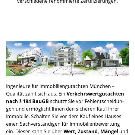
verschiedene renommierte Zer­ti­fi­zie­run­gen.
Ingenieure für Im­mo­bi­li­en­gut­ach­ten München –
Qualität zahlt sich aus. Ein
Ver­kehrs­wert­gut­ach­ten
nach § 194 BauGB
schützt Sie vor Fehl­ent­schei­dun­
gen und ermöglicht Ihnen den sicheren Kauf Ihrer
Immobilie. Schalten Sie vor dem Kauf eines Hauses
einen Sach­ver­stän­di­gen für Im­mo­bi­li­en­be­wer­tung
ein. Dieser kann Sie über
Wert, Zustand, Mängel
und