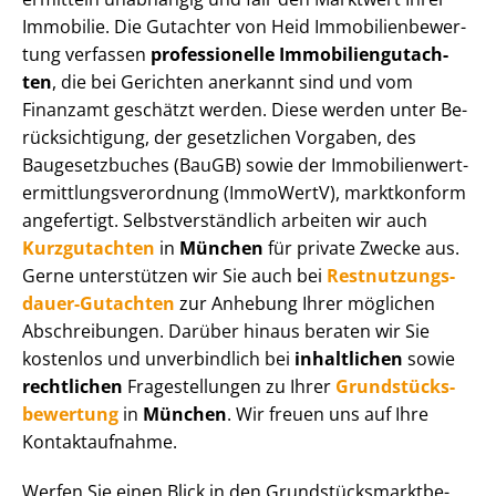
Immobilie. Die Gutachter von Heid Im­mo­bi­li­en­be­wer­
tung verfassen
professionelle Im­mo­bi­li­en­gut­ach­
ten
, die bei Gerichten anerkannt sind und vom
Finanzamt geschätzt werden. Diese werden unter Be­
rück­sich­ti­gung, der gesetzlichen Vorgaben, des
Baugesetzbuches (BauGB) sowie der Im­mo­bi­li­en­wert­
ermitt­lungs­ver­ord­nung (ImmoWertV), marktkonform
angefertigt. Selbst­ver­ständ­lich arbeiten wir auch
Kurzgutachten
in
München
für private Zwecke aus.
Gerne unterstützen wir Sie auch bei
Rest­nut­zungs­
dau­er-Gutachten
zur Anhebung Ihrer möglichen
Abschreibungen. Darüber hinaus beraten wir Sie
kostenlos und unverbindlich bei
inhaltlichen
sowie
rechtlichen
Fragestellungen zu Ihrer
Grund­stücks­
be­wer­tung
in
München
. Wir freuen uns auf Ihre
Kontaktaufnahme.
Werfen Sie einen Blick in den Grund­stücks­markt­be­