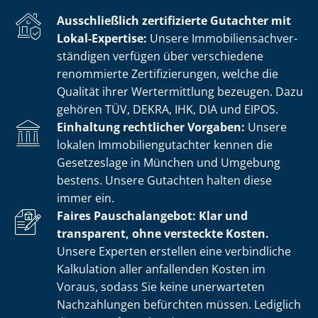
Ausschließlich zertifizierte Gutachter mit
Lokal-Expertise:
Unsere Im­mo­bi­li­en­sach­ver­
stän­di­gen verfügen über verschiedene
renommierte Zer­ti­fi­zie­run­gen, welche die
Qualität ihrer Wertermittlung bezeugen. Dazu
gehören TÜV, DEKRA, IHK, DIA und EIPOS.
Einhaltung rechtlicher Vorgaben:
Unsere
lokalen Im­mo­bi­li­en­gut­ach­ter kennen die
Gesetzeslage in München und Umgebung
bestens. Unsere Gutachten halten diese
immer ein.
Faires Pauschalangebot: Klar und
transparent, ohne versteckte Kosten.
Unsere Experten erstellen eine verbindliche
Kalkulation aller anfallenden Kosten im
Voraus, sodass Sie keine unerwarteten
Nachzahlungen befürchten müssen. Lediglich