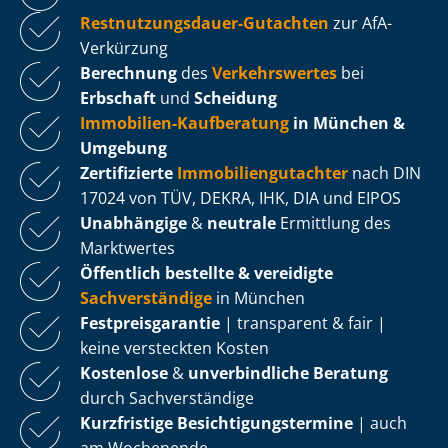
Rest­nut­zungs­dau­er-Gutachten
zur AfA-
Verkürzung
Berechnung
des
Verkehrswertes
bei
Erbschaft
und
Scheidung
Immobilien-Kaufberatung
in München &
Umgebung
Zertifizierte
Im­mo­bi­li­en­gut­ach­ter
nach DIN
17024 von TÜV, DEKRA, IHK, DIA und EIPOS
Unabhängige
&
neutrale
Ermittlung des
Marktwertes
Öffentlich bestellte & vereidigte
Sachverständige
in München
Fest­preis­ga­ran­tie
| transparent & fair |
keine versteckten Kosten
Kostenlose
&
unverbindliche Beratung
durch Sachverständige
Kurzfristige Be­sich­ti­gungs­ter­mi­ne
| auch
am Wochenende