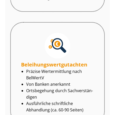
Be­lei­hungs­wert­gut­ach­ten
Präzise Wertermittlung nach
BelWertV
Von Banken anerkannt
Ortsbegehung durch Sach­ver­stän­
di­gen
Ausführliche schriftliche
Abhandlung (ca. 60-90 Seiten)