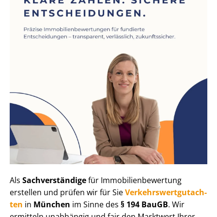
Als
Sachverständige
für Im­mo­bi­li­en­be­wer­tung
erstellen und prüfen wir für Sie
Ver­kehrs­wert­gut­ach­
ten
in
München
im Sinne des
§ 194 BauGB
. Wir
ermitteln unabhängig und fair den Marktwert Ihrer