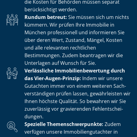
die Kosten für Behörden müssen separat
berücksichtigt werden.
Rundum betreut:
Sie müssen sich um nichts
kümmern. Wir prüfen Ihre Immobilie in
München professionell und informieren Sie
über deren Wert, Zustand, Mängel, Kosten
und alle relevanten rechtlichen
Bestimmungen. Zudem beantragen wir die
Unterlagen auf Wunsch für Sie.
Verlässliche Im­mo­bi­li­en­be­wer­tung durch
das Vier-Augen-Prinzip:
Indem wir unsere
Gutachten immer von einem weiteren Sach­
ver­stän­di­gen prüfen lassen, gewährleisten wir
Ihnen höchste Qualität. So bewahren wir Sie
zuverlässig vor gravierenden Fehl­ent­schei­
dun­gen.
Spezielle The­men­schwer­punk­te:
Zudem
verfügen unsere Im­mo­bi­li­en­gut­ach­ter in