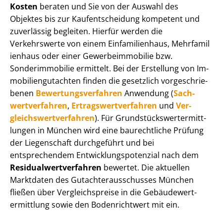
Kosten
beraten und Sie von der Auswahl des
Objektes bis zur Kauf­ent­schei­dung kompetent und
zuverlässig begleiten. Hierfür werden die
Verkehrswerte von einem Einfamilienhaus, Mehr­fa­mi­l
i­en­haus oder einer Ge­wer­be­im­mo­bi­lie bzw.
Sonderimmobilie ermittelt. Bei der Erstellung von Im­
mo­bi­li­en­gut­ach­ten finden die gesetzlich vor­ge­schrie­
be­nen
Be­wer­tungs­ver­fah­ren
Anwendung (
Sach­
wert­ver­fah­ren
,
Er­trags­wert­ver­fah­ren
und
Ver­
gleichs­wert­ver­fah­ren
). Für Grund­stücks­wert­ermitt­
lun­gen in München wird eine baurechtliche Prüfung
der Liegenschaft durchgeführt und bei
entsprechendem Ent­wick­lungs­po­ten­zi­al nach dem
Re­si­du­al­wert­ver­fah­ren
bewertet. Die aktuellen
Marktdaten des Gut­ach­ter­aus­schus­ses München
fließen über Ver­gleichs­prei­se in die Ge­bäu­de­wert­
ermitt­lung sowie den Bodenrichtwert mit ein.