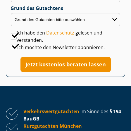
Grund des Gutachtens
Ich habe den
Datenschutz
gelesen und
verstanden.
Ich möchte den Newsletter abonnieren.
Jetzt kostenlos beraten lassen
Ver­kehrs­wert­gut­ach­ten
im Sinne des
§ 194
BauGB
Kurzgutachten München