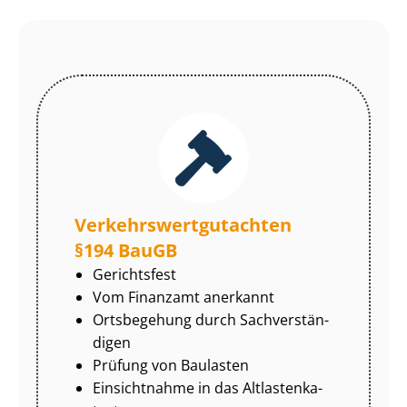
Ver­kehrs­wert­gut­ach­ten
§194 BauGB
Gerichtsfest
Vom Finanzamt anerkannt
Ortsbegehung durch Sach­ver­stän­
di­gen
Prüfung von Baulasten
Einsichtnahme in das Alt­las­ten­ka­