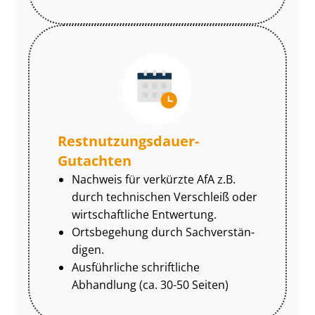
Rest­nut­zungs­dau­er-
Gutachten
Nachweis für verkürzte AfA z.B.
durch technischen Verschleiß oder
wirtschaftliche Entwertung.
Ortsbegehung durch Sach­ver­stän­
di­gen.
Ausführliche schriftliche
Abhandlung (ca. 30-50 Seiten)