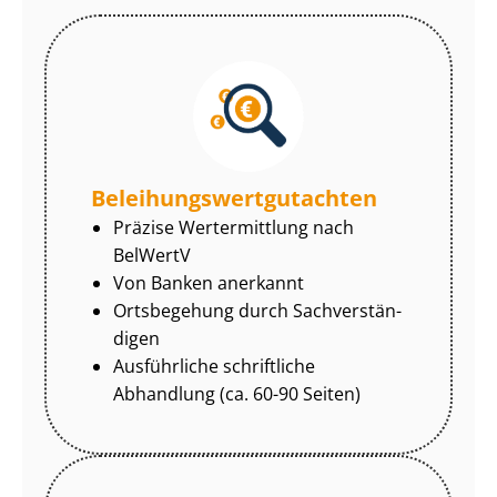
Be­lei­hungs­wert­gut­ach­ten
Präzise Wertermittlung nach
BelWertV
Von Banken anerkannt
Ortsbegehung durch Sach­ver­stän­
di­gen
Ausführliche schriftliche
Abhandlung (ca. 60-90 Seiten)