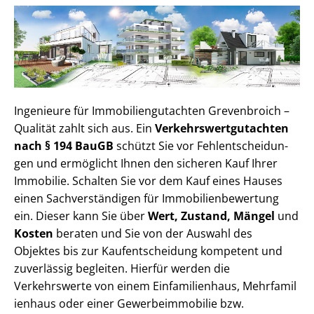
Ingenieure für Im­mo­bi­li­en­gut­ach­ten Grevenbroich –
Qualität zahlt sich aus. Ein
Ver­kehrs­wert­gut­ach­ten
nach § 194 BauGB
schützt Sie vor Fehl­ent­schei­dun­
gen und ermöglicht Ihnen den sicheren Kauf Ihrer
Immobilie. Schalten Sie vor dem Kauf eines Hauses
einen Sach­ver­stän­di­gen für Im­mo­bi­li­en­be­wer­tung
ein. Dieser kann Sie über
Wert, Zustand, Mängel
und
Kosten
beraten und Sie von der Auswahl des
Objektes bis zur Kauf­ent­schei­dung kompetent und
zuverlässig begleiten. Hierfür werden die
Verkehrswerte von einem Einfamilienhaus, Mehr­fa­mi­l
i­en­haus oder einer Ge­wer­be­im­mo­bi­lie bzw.