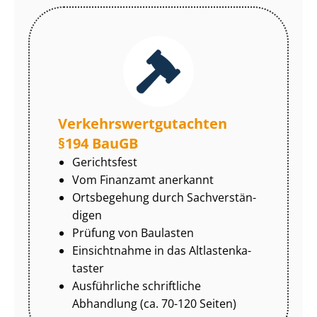
Ver­kehrs­wert­gut­ach­ten
§194 BauGB
Gerichtsfest
Vom Finanzamt anerkannt
Ortsbegehung durch Sach­ver­stän­
di­gen
Prüfung von Baulasten
Einsichtnahme in das Alt­las­ten­ka­
tas­ter
Ausführliche schriftliche
Abhandlung (ca. 70-120 Seiten)