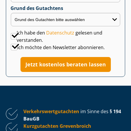
Grund des Gutachtens
Ich habe den
Datenschutz
gelesen und
verstanden.
Ich möchte den Newsletter abonnieren.
Jetzt kostenlos beraten lassen
Ver­kehrs­wert­gut­ach­ten
im Sinne des
§ 194
BauGB
Kurzgutachten Grevenbroich