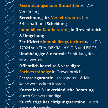
Rest­nut­zungs­dau­er-Gutachten
zur AfA-
Verkürzung
Berechnung
des
Verkehrswertes
bei
Erbschaft
und
Scheidung
Immobilien-Kaufberatung
in Grevenbroich
& Umgebung
Zertifizierte
Im­mo­bi­li­en­gut­ach­ter
nach DIN
17024 von TÜV, DEKRA, IHK, DIA und EIPOS
Unabhängige
&
neutrale
Ermittlung des
Marktwertes
Öffentlich bestellte & vereidigte
Sachverständige
in Grevenbroich
Fest­preis­ga­ran­tie
| transparent & fair |
keine versteckten Kosten
Kostenlose
&
unverbindliche Beratung
durch Sachverständige
Kurzfristige Be­sich­ti­gungs­ter­mi­ne
| auch
am Wochenende