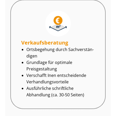
Ver­kaufs­be­ra­tung
Ortsbegehung durch Sach­ver­stän­
di­gen
Grundlage für optimale
Preisgestaltung
Verschafft Inen entscheidende
Ver­hand­lungs­vor­tei­le
Ausführliche schriftliche
Abhandlung (ca. 30-50 Seiten)