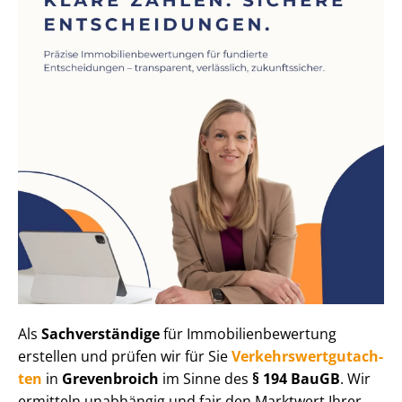
Als
Sachverständige
für Im­mo­bi­li­en­be­wer­tung
erstellen und prüfen wir für Sie
Ver­kehrs­wert­gut­ach­
ten
in
Grevenbroich
im Sinne des
§ 194 BauGB
. Wir
ermitteln unabhängig und fair den Marktwert Ihrer