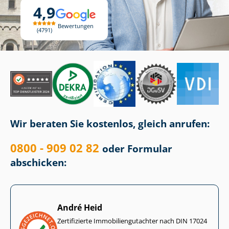
4,9
Bewertungen
4791
Wir beraten Sie kostenlos, gleich anrufen:
0800 - 909 02 82
oder Formular
abschicken:
André Heid
Zertifizierte Im­mo­bi­li­en­gut­ach­ter nach DIN 17024