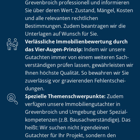
Grevenbroich professionell und informieren
Sie über deren Wert, Zustand, Mängel, Kosten
und alle relevanten rechtlichen
Bestimmungen. Zudem beantragen wir die
Unterlagen auf Wunsch für Sie.
Verlässliche Im­mo­bi­li­en­be­wer­tung durch
das Vier-Augen-Prinzip:
Indem wir unsere
Gutachten immer von einem weiteren Sach­
ver­stän­di­gen prüfen lassen, gewährleisten wir
Ihnen höchste Qualität. So bewahren wir Sie
zuverlässig vor gravierenden Fehl­ent­schei­
dun­gen.
Spezielle The­men­schwer­punk­te:
Zudem
verfügen unsere Im­mo­bi­li­en­gut­ach­ter in
Grevenbroich und Umgebung über Spe­zi­al­
kom­pe­ten­zen (z.B. Bau­sach­ver­stän­di­ge). Das
heißt: Wir suchen nicht irgendeinen
Gutachter für Ihr Projekt, sondern den