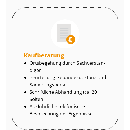
Kaufberatung
Ortsbegehung durch Sach­ver­stän­
di­gen
Beurteilung Gebäudesubstanz und
Sa­nie­rungs­be­darf
Schriftliche Abhandlung (ca. 20
Seiten)
Ausführliche telefonische
Besprechung der Ergebnisse