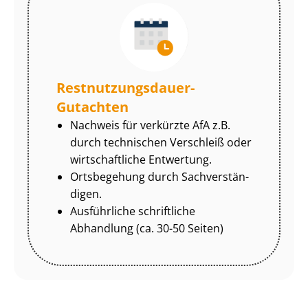
Rest­nut­zungs­dau­er-
Gutachten
Nachweis für verkürzte AfA z.B.
durch technischen Verschleiß oder
wirtschaftliche Entwertung.
Ortsbegehung durch Sach­ver­stän­
di­gen.
Ausführliche schriftliche
Abhandlung (ca. 30-50 Seiten)