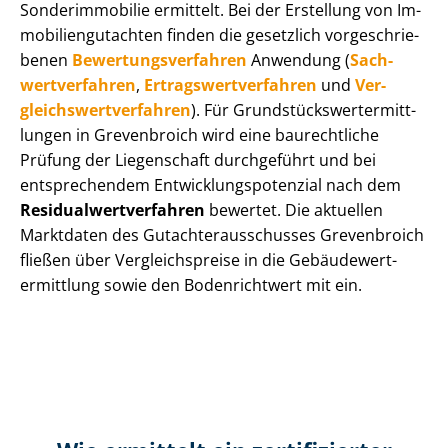
Sonderimmobilie ermittelt. Bei der Erstellung von Im­
mo­bi­li­en­gut­ach­ten finden die gesetzlich vor­ge­schrie­
be­nen
Be­wer­tungs­ver­fah­ren
Anwendung (
Sach­
wert­ver­fah­ren
,
Er­trags­wert­ver­fah­ren
und
Ver­
gleichs­wert­ver­fah­ren
). Für Grund­stücks­wert­ermitt­
lun­gen in Grevenbroich wird eine baurechtliche
Prüfung der Liegenschaft durchgeführt und bei
entsprechendem Ent­wick­lungs­po­ten­zi­al nach dem
Re­si­du­al­wert­ver­fah­ren
bewertet. Die aktuellen
Marktdaten des Gut­ach­ter­aus­schus­ses Grevenbroich
fließen über Ver­gleichs­prei­se in die Ge­bäu­de­wert­
ermitt­lung sowie den Bodenrichtwert mit ein.