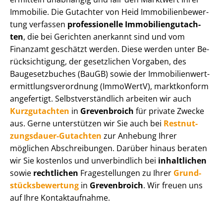
Immobilie. Die Gutachter von Heid Im­mo­bi­li­en­be­wer­
tung verfassen
professionelle Im­mo­bi­li­en­gut­ach­
ten
, die bei Gerichten anerkannt sind und vom
Finanzamt geschätzt werden. Diese werden unter Be­
rück­sich­ti­gung, der gesetzlichen Vorgaben, des
Baugesetzbuches (BauGB) sowie der Im­mo­bi­li­en­wert­
ermitt­lungs­ver­ord­nung (ImmoWertV), marktkonform
angefertigt. Selbst­ver­ständ­lich arbeiten wir auch
Kurzgutachten
in
Grevenbroich
für private Zwecke
aus. Gerne unterstützen wir Sie auch bei
Rest­nut­
zungs­dau­er-Gutachten
zur Anhebung Ihrer
möglichen Abschreibungen. Darüber hinaus beraten
wir Sie kostenlos und unverbindlich bei
inhaltlichen
sowie
rechtlichen
Fragestellungen zu Ihrer
Grund­
stücks­be­wer­tung
in
Grevenbroich
. Wir freuen uns
auf Ihre Kontaktaufnahme.