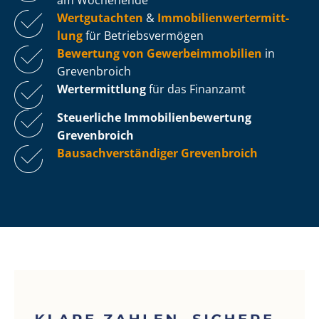
Wertgutachten
&
Im­mo­bi­li­en­wert­ermitt­
lung
für Be­triebs­ver­mö­gen
Bewertung von Ge­wer­be­im­mo­bi­li­en
in
Grevenbroich
Wertermittlung
für das Finanzamt
Steuerliche Im­mo­bi­li­en­be­wer­tung
Grevenbroich
Bau­sach­ver­stän­di­ger Grevenbroich