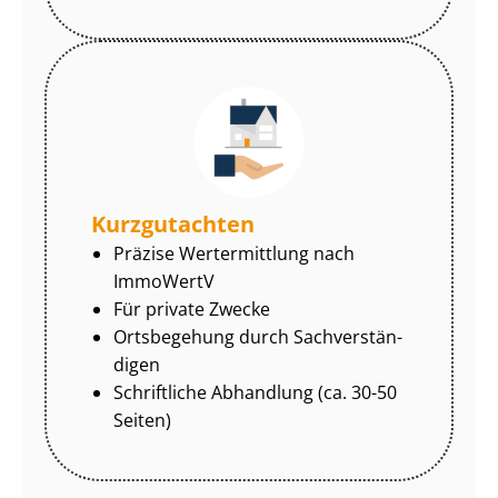
Kurzgutachten
Präzise Wertermittlung nach
ImmoWertV
Für private Zwecke
Ortsbegehung durch Sach­ver­stän­
di­gen
Schriftliche Abhandlung (ca. 30-50
Seiten)