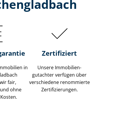
chengladbach
garantie
Zertifiziert
mmobilien in
Unsere Immobilien­
ladbach
gutachter verfügen über
ir fair,
verschiedene renommierte
 und ohne
Zer­ti­fi­zie­run­gen.
 Kosten.