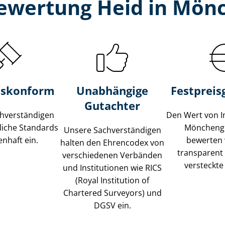
bewertung Heid in Mön
s­konform
Unabhängige
Festpreis​
Gutachter
­ver­stän­di­gen
Den Wert von I
liche Standards
Möncheng
Unsere Sach­ver­stän­di­gen
nhaft ein.
bewerten w
halten den Ehrencodex von
transparent
verschiedenen Verbänden
versteckte
und Institutionen wie RICS
(Royal Institution of
Chartered Surveyors) und
DGSV ein.