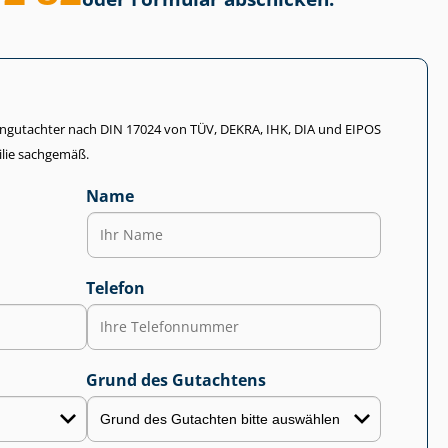
li­en­gut­ach­ter nach DIN 17024 von TÜV, DEKRA, IHK, DIA und EIPOS
lie sachgemäß.
Name
Telefon
Grund des Gutachtens