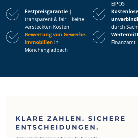
EIPOS
Fest­preis­ga­ran­tie
|
Kostenlos
transparent & fair | keine
unverbindl
versteckten Kosten
durch Sach
Bewertung von Ge­wer­be­
Wertermit
im­mo­bi­li­en
in
Finanzamt
Mönchengladbach