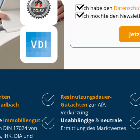
Ich habe den
Datenschu
Ich möchte den Newslet
Jet
hten
Rest­nut­zungs­dau­er-
ladbach
Gutachten
zur AfA-
Verkürzung
e
Im­mo­bi­li­en­gut­
Unabhängige
&
neutrale
 DIN 17024 von
Ermittlung des Marktwertes
, IHK, DIA und