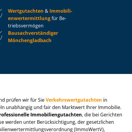
Wertgutachten
&
Im­mo­bi­li­
en­wert­ermitt­lung
für Be­
triebs­ver­mö­gen
Bau­sach­ver­stän­di­ger
Mönchengladbach
 und prüfen wir für Sie
Ver­kehrs­wert­gut­ach­ten
in
eln unabhängig und fair den Marktwert Ihrer Immobilie.
rofessionelle Im­mo­bi­li­en­gut­ach­ten
, die bei Gerichten
werden unter Be­rück­sich­ti­gung, der gesetzlichen
i­en­wert­ermitt­lungs­ver­ord­nung (ImmoWertV),