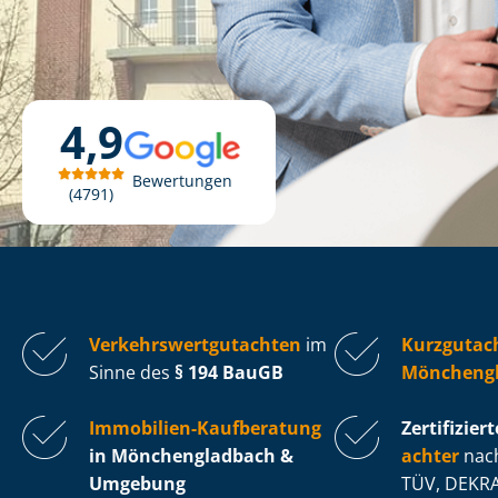
4,9
Bewertungen
4791
Ver­kehrs­wert­gut­ach­ten
im
Kurzgutac
Sinne des
§ 194 BauGB
Möncheng
Immobilien-Kaufberatung
Zertifiziert
in Mönchengladbach &
ach­ter
nach
Umgebung
TÜV, DEKRA