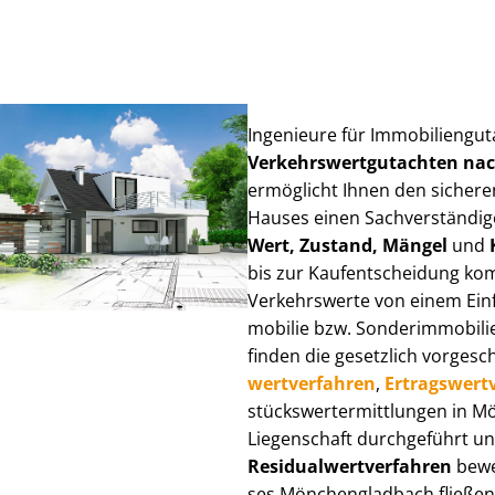
Ingenieure für Im­mo­bi­li­en­g
Ver­kehrs­wert­gut­ach­ten n
ermöglicht Ihnen den sicheren
Hauses einen Sach­ver­stän­di­ge
Wert, Zustand, Mängel
und
bis zur Kauf­ent­schei­dung k
Verkehrswerte von einem Einfam
mo­bi­lie bzw. Sonderimmobilie e
finden die gesetzlich vor­ge­sc
wert­ver­fah­ren
,
Er­trags­wert­
stücks­wert­ermitt­lun­gen in
Liegenschaft durchgeführt und
Re­si­du­al­wert­ver­fah­ren
bewer
ses Mönchengladbach fließen üb