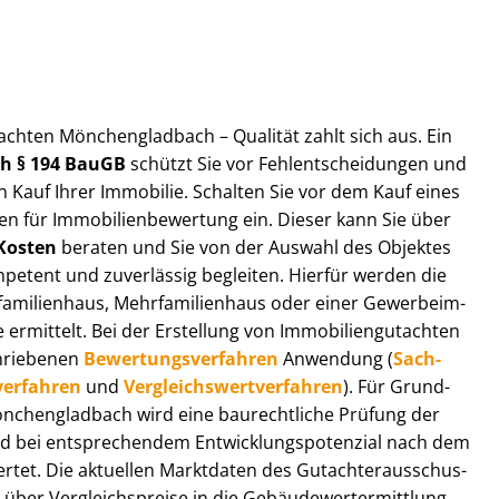
ut­ach­ten Mönchengladbach – Qualität zahlt sich aus. Ein
ach § 194 BauGB
schützt Sie vor Fehl­ent­schei­dun­gen und
 Kauf Ihrer Immobilie. Schalten Sie vor dem Kauf eines
n für Im­mo­bi­li­en­be­wer­tung ein. Dieser kann Sie über
Kosten
beraten und Sie von der Auswahl des Objektes
ompetent und zuverlässig begleiten. Hierfür werden die
ilienhaus, Mehr­fa­mi­li­en­haus oder einer Ge­wer­be­im­
rmittelt. Bei der Erstellung von Im­mo­bi­li­en­gut­ach­ten
hrie­be­nen
Be­wer­tungs­ver­fah­ren
Anwendung (
Sach­
ver­fah­ren
und
Ver­gleichs­wert­ver­fah­ren
). Für Grund­
 Mönchengladbach wird eine baurechtliche Prüfung der
 bei entsprechendem Ent­wick­lungs­po­ten­zi­al nach dem
tet. Die aktuellen Marktdaten des Gut­ach­ter­aus­schus­
er Ver­gleichs­prei­se in die Ge­bäu­de­wert­ermitt­lung