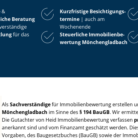
e
&
Kurzfristige Be­sich­ti­gungs­
iche Beratung
ter­mi­ne
| auch am
verständige
Wochenende
tlung
für das
Steuerliche Im­mo­bi­li­en­be­
wer­tung
Mönchengladbach
Als
Sachverständige
für Im­mo­bi­li­en­be­wer­tung erstellen
Mönchengladbach
im Sinne des
§ 194 BauGB
. Wir ermitt
Die Gutachter von Heid Im­mo­bi­li­en­be­wer­tung verfassen
p
anerkannt sind und vom Finanzamt geschätzt werden. Diese 
Vorgaben, des Baugesetzbuches (BauGB) sowie der Im­mo­bi­l