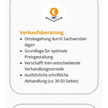
Ver­kaufs­be­ra­tung
Ortsbegehung durch Sach­ver­stän­
di­gen
Grundlage für optimale
Preisgestaltung
Verschafft Inen entscheidende
Ver­hand­lungs­vor­tei­le
Ausführliche schriftliche
Abhandlung (ca. 30-50 Seiten)