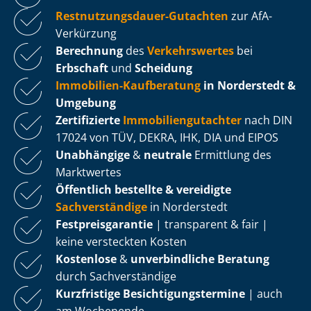
Rest­nut­zungs­dau­er-Gutachten
zur AfA-
Verkürzung
Berechnung
des
Verkehrswertes
bei
Erbschaft
und
Scheidung
Immobilien-Kaufberatung
in Norderstedt &
Umgebung
Zertifizierte
Im­mo­bi­li­en­gut­ach­ter
nach DIN
17024 von TÜV, DEKRA, IHK, DIA und EIPOS
Unabhängige
&
neutrale
Ermittlung des
Marktwertes
Öffentlich bestellte & vereidigte
Sachverständige
in Norderstedt
Fest­preis­ga­ran­tie
| transparent & fair |
keine versteckten Kosten
Kostenlose
&
unverbindliche Beratung
durch Sachverständige
Kurzfristige Be­sich­ti­gungs­ter­mi­ne
| auch
am Wochenende