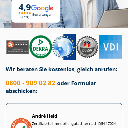
4,9
Bewertungen
4791
Wir beraten Sie kostenlos, gleich anrufen:
0800 - 909 02 82
oder Formular
abschicken:
André Heid
Zertifizierte Im­mo­bi­li­en­gut­ach­ter nach DIN 17024