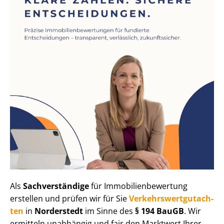
Als
Sachverständige
für Im­mo­bi­li­en­be­wer­tung
erstellen und prüfen wir für Sie
Ver­kehrs­wert­gut­ach­
ten
in
Norderstedt
im Sinne des
§ 194 BauGB
. Wir
ermitteln unabhängig und fair den Marktwert Ihrer