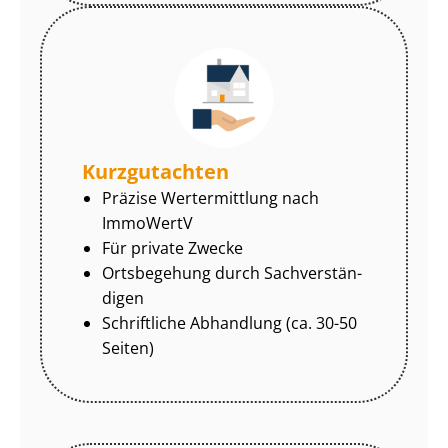
Kurzgutachten
Präzise Wertermittlung nach
ImmoWertV
Für private Zwecke
Ortsbegehung durch Sach­ver­stän­
di­gen
Schriftliche Abhandlung (ca. 30-50
Seiten)