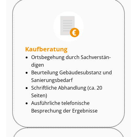
Kaufberatung
Ortsbegehung durch Sach­ver­stän­
di­gen
Beurteilung Gebäudesubstanz und
Sa­nie­rungs­be­darf
Schriftliche Abhandlung (ca. 20
Seiten)
Ausführliche telefonische
Besprechung der Ergebnisse