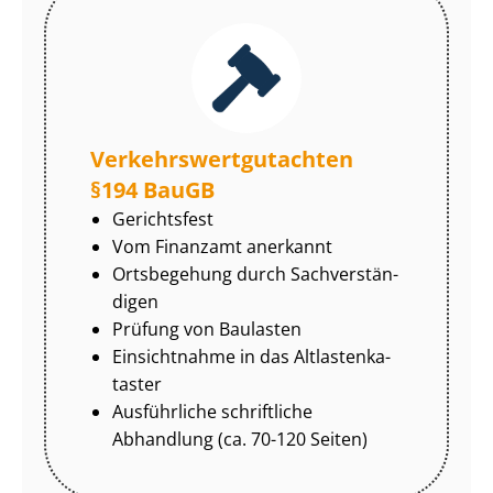
Ver­kehrs­wert­gut­ach­ten
§194 BauGB
Gerichtsfest
Vom Finanzamt anerkannt
Ortsbegehung durch Sach­ver­stän­
di­gen
Prüfung von Baulasten
Einsichtnahme in das Alt­las­ten­ka­
tas­ter
Ausführliche schriftliche
Abhandlung (ca. 70-120 Seiten)