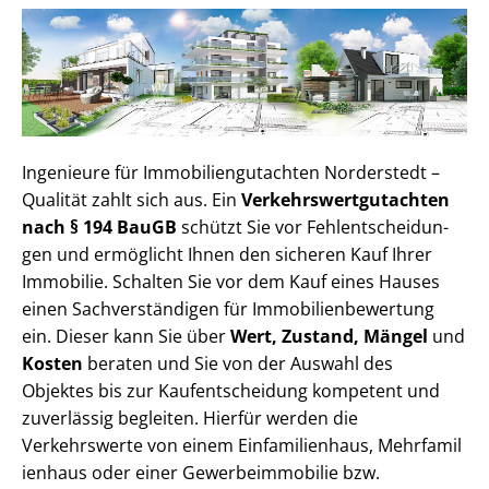
Ingenieure für Im­mo­bi­li­en­gut­ach­ten Norderstedt –
Qualität zahlt sich aus. Ein
Ver­kehrs­wert­gut­ach­ten
nach § 194 BauGB
schützt Sie vor Fehl­ent­schei­dun­
gen und ermöglicht Ihnen den sicheren Kauf Ihrer
Immobilie. Schalten Sie vor dem Kauf eines Hauses
einen Sach­ver­stän­di­gen für Im­mo­bi­li­en­be­wer­tung
ein. Dieser kann Sie über
Wert, Zustand, Mängel
und
Kosten
beraten und Sie von der Auswahl des
Objektes bis zur Kauf­ent­schei­dung kompetent und
zuverlässig begleiten. Hierfür werden die
Verkehrswerte von einem Einfamilienhaus, Mehr­fa­mi­l
i­en­haus oder einer Ge­wer­be­im­mo­bi­lie bzw.