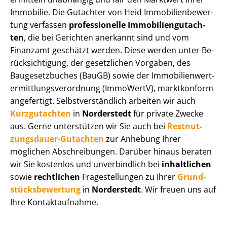
Immobilie. Die Gutachter von Heid Im­mo­bi­li­en­be­wer­
tung verfassen
professionelle Im­mo­bi­li­en­gut­ach­
ten
, die bei Gerichten anerkannt sind und vom
Finanzamt geschätzt werden. Diese werden unter Be­
rück­sich­ti­gung, der gesetzlichen Vorgaben, des
Baugesetzbuches (BauGB) sowie der Im­mo­bi­li­en­wert­
ermitt­lungs­ver­ord­nung (ImmoWertV), marktkonform
angefertigt. Selbst­ver­ständ­lich arbeiten wir auch
Kurzgutachten
in
Norderstedt
für private Zwecke
aus. Gerne unterstützen wir Sie auch bei
Rest­nut­
zungs­dau­er-Gutachten
zur Anhebung Ihrer
möglichen Abschreibungen. Darüber hinaus beraten
wir Sie kostenlos und unverbindlich bei
inhaltlichen
sowie
rechtlichen
Fragestellungen zu Ihrer
Grund­
stücks­be­wer­tung
in
Norderstedt
. Wir freuen uns auf
Ihre Kontaktaufnahme.