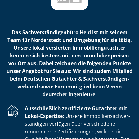
Das Sach­ver­stän­di­gen­bü­ro Heid ist mit seinem
Team für Norderstedt und Umgebung für sie tätig.
Unsere lokal versierten Im­mo­bi­li­en­gut­ach­ter
kennen sich bestens mit den Im­mo­bi­li­en­prei­sen
vor Ort aus. Dabei zeichnen die folgenden Punkte
unser Angebot für Sie aus: Wir sind zudem Mitglied
beim Deutschen Gutachter & Sach­ver­stän­di­gen­
ver­band sowie Fördermitglied beim Verein
deutscher Ingenieure.
Ausschließlich zertifizierte Gutachter mit
Lokal-Expertise:
Unsere Im­mo­bi­li­en­sach­ver­
stän­di­gen verfügen über verschiedene
renommierte Zer­ti­fi­zie­run­gen, welche die