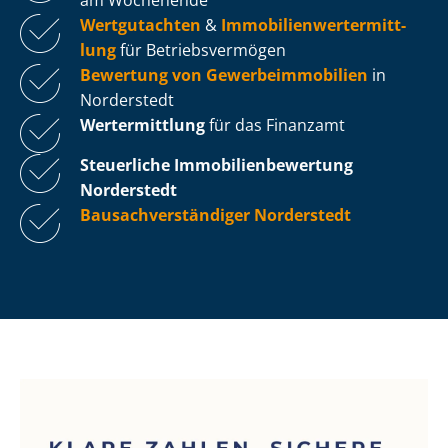
Wertgutachten
&
Im­mo­bi­li­en­wert­ermitt­
lung
für Be­triebs­ver­mö­gen
Bewertung von Ge­wer­be­im­mo­bi­li­en
in
Norderstedt
Wertermittlung
für das Finanzamt
Steuerliche Im­mo­bi­li­en­be­wer­tung
Norderstedt
Bau­sach­ver­stän­di­ger Norderstedt