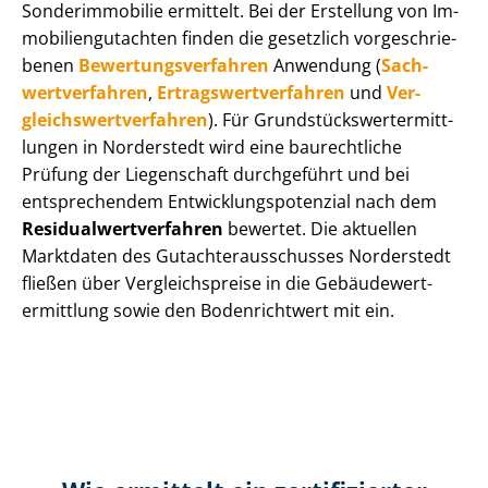
Sonderimmobilie ermittelt. Bei der Erstellung von Im­
mo­bi­li­en­gut­ach­ten finden die gesetzlich vor­ge­schrie­
be­nen
Be­wer­tungs­ver­fah­ren
Anwendung (
Sach­
wert­ver­fah­ren
,
Er­trags­wert­ver­fah­ren
und
Ver­
gleichs­wert­ver­fah­ren
). Für Grund­stücks­wert­ermitt­
lun­gen in Norderstedt wird eine baurechtliche
Prüfung der Liegenschaft durchgeführt und bei
entsprechendem Ent­wick­lungs­po­ten­zi­al nach dem
Re­si­du­al­wert­ver­fah­ren
bewertet. Die aktuellen
Marktdaten des Gut­ach­ter­aus­schus­ses Norderstedt
fließen über Ver­gleichs­prei­se in die Ge­bäu­de­wert­
ermitt­lung sowie den Bodenrichtwert mit ein.