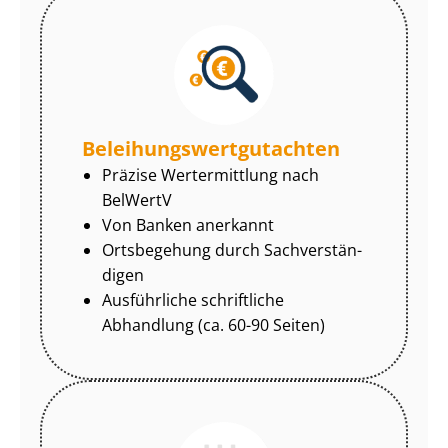
Be­lei­hungs­wert­gut­ach­ten
Präzise Wertermittlung nach
BelWertV
Von Banken anerkannt
Ortsbegehung durch Sach­ver­stän­
di­gen
Ausführliche schriftliche
Abhandlung (ca. 60-90 Seiten)