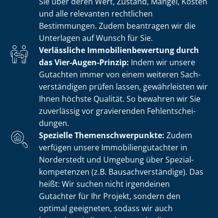
Sie über deren Wert, Zustand, Mängel, Kosten
und alle relevanten rechtlichen
Bestimmungen. Zudem beantragen wir die
Unterlagen auf Wunsch für Sie.
Verlässliche Im­mo­bi­li­en­be­wer­tung durch
das Vier-Augen-Prinzip:
Indem wir unsere
Gutachten immer von einem weiteren Sach­
ver­stän­di­gen prüfen lassen, gewährleisten wir
Ihnen höchste Qualität. So bewahren wir Sie
zuverlässig vor gravierenden Fehl­ent­schei­
dun­gen.
Spezielle The­men­schwer­punk­te:
Zudem
verfügen unsere Im­mo­bi­li­en­gut­ach­ter in
Norderstedt und Umgebung über Spe­zi­al­
kom­pe­ten­zen (z.B. Bau­sach­ver­stän­di­ge). Das
heißt: Wir suchen nicht irgendeinen
Gutachter für Ihr Projekt, sondern den
optimal geeigneten, sodass wir auch