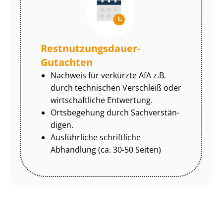
Rest­nut­zungs­dau­er-
Gutachten
Nachweis für verkürzte AfA z.B.
durch technischen Verschleiß oder
wirtschaftliche Entwertung.
Ortsbegehung durch Sach­ver­stän­
di­gen.
Ausführliche schriftliche
Abhandlung (ca. 30-50 Seiten)