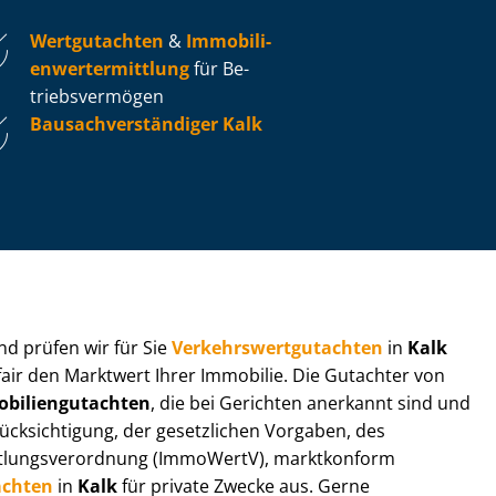
Wertgutachten
&
Im­mo­bi­li­
en­wert­ermitt­lung
für Be­
triebs­ver­mö­gen
Bau­sach­ver­stän­di­ger Kalk
 und prüfen wir für Sie
Ver­kehrs­wert­gut­ach­ten
in
Kalk
fair den Marktwert Ihrer Immobilie. Die Gutachter von
bi­li­en­gut­ach­ten
, die bei Gerichten anerkannt sind und
k­sich­ti­gung, der gesetzlichen Vorgaben, des
tt­lungs­ver­ord­nung (ImmoWertV), marktkonform
achten
in
Kalk
für private Zwecke aus. Gerne