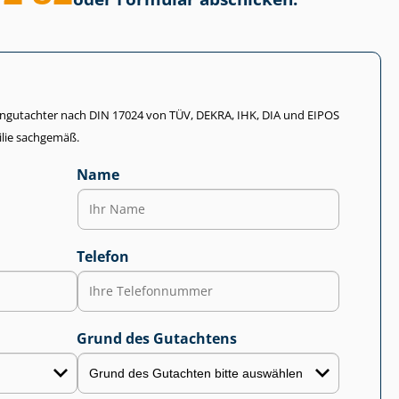
li­en­gut­ach­ter nach DIN 17024 von TÜV, DEKRA, IHK, DIA und EIPOS
lie sachgemäß.
Name
Telefon
Grund des Gutachtens