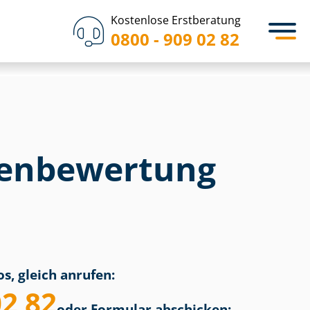
Kostenlose Erstberatung
0800 - 909 02 82
en­bewertung
s, gleich anrufen:
02 82
oder Formular abschicken: