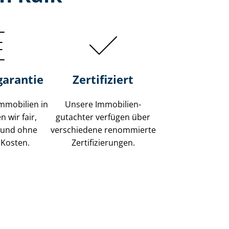
garantie
Zertifiziert
mmobilien in
Unsere Immobilien­
 wir fair,
gutachter verfügen über
 und ohne
verschiedene renommierte
 Kosten.
Zer­ti­fi­zie­run­gen.