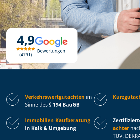
4,9
Bewertungen
4791
Ver­kehrs­wert­gut­ach­ten
im
Kurzgutac
Sinne des
§ 194 BauGB
Immobilien-Kaufberatung
Zertifiziert
in Kalk & Umgebung
ach­ter
nach
TÜV, DEKRA