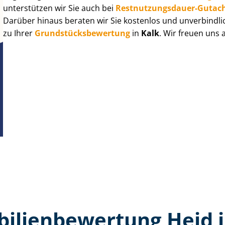
unterstützen wir Sie auch bei
Rest­nut­zungs­dau­er-Gutac
Darüber hinaus beraten wir Sie kostenlos und unverbindli
zu Ihrer
Grund­stücks­be­wer­tung
in
Kalk
. Wir freuen uns
ilien­bewertung Heid i