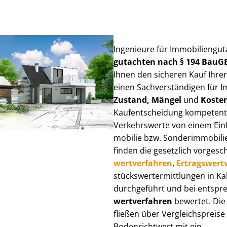
Ingenieure für Im­mo­bi­li­en­gu
gut­ach­ten nach § 194 BauG
Ihnen den sicheren Kauf Ihre
einen Sach­ver­stän­di­gen für I
Zustand, Mängel
und
Koste
Kauf­ent­schei­dung kompetent
Verkehrswerte von einem Einfam
mo­bi­lie bzw. Sonderimmobilie e
finden die gesetzlich vor­ge­sc
wert­ver­fah­ren
,
Er­trags­wert­
stücks­wert­ermitt­lun­gen in 
durchgeführt und bei entsprec
wert­ver­fah­ren
bewertet. Die 
fließen über Ver­gleichs­prei­se
Bodenrichtwert mit ein.