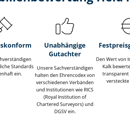
s­konform
Unabhängige
Festpreis​
Gutachter
­ver­stän­di­gen
Den Wert von I
liche Standards
Kalk bewerten
Unsere Sach­ver­stän­di­gen
nhaft ein.
transparent
halten den Ehrencodex von
versteckte
verschiedenen Verbänden
und Institutionen wie RICS
(Royal Institution of
Chartered Surveyors) und
DGSV ein.