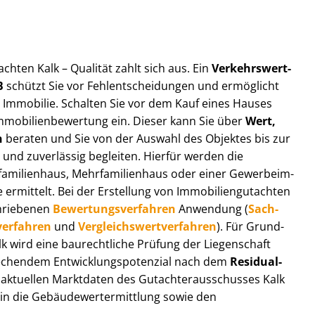
t­ach­ten Kalk – Qualität zahlt sich aus. Ein
Ver­kehrs­wert­
B
schützt Sie vor Fehl­ent­schei­dun­gen und ermöglicht
r Immobilie. Schalten Sie vor dem Kauf eines Hauses
m­mo­bi­li­en­be­wer­tung ein. Dieser kann Sie über
Wert,
n
beraten und Sie von der Auswahl des Objektes bis zur
 und zuverlässig begleiten. Hierfür werden die
ilienhaus, Mehr­fa­mi­li­en­haus oder einer Ge­wer­be­im­
rmittelt. Bei der Erstellung von Im­mo­bi­li­en­gut­ach­ten
hrie­be­nen
Be­wer­tungs­ver­fah­ren
Anwendung (
Sach­
ver­fah­ren
und
Ver­gleichs­wert­ver­fah­ren
). Für Grund­
Kalk wird eine baurechtliche Prüfung der Liegenschaft
hendem Ent­wick­lungs­po­ten­zi­al nach dem
Re­si­du­al­
aktuellen Marktdaten des Gut­ach­ter­aus­schus­ses Kalk
 in die Ge­bäu­de­wert­ermitt­lung sowie den