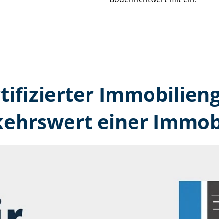
rtifizierter Immobilien­
kehrswert einer Immobi