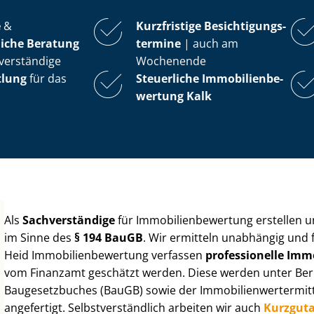
e
&
Kurzfristige Be­sich­ti­gungs­
iche Beratung
ter­mi­ne
| auch am
verständige
Wochenende
tlung
für das
Steuerliche Im­mo­bi­li­en­be­
wer­tung
Kalk
Als
Sachverständige
für Im­mo­bi­li­en­be­wer­tung erstellen
im Sinne des
§ 194 BauGB
. Wir ermitteln unabhängig und 
Heid Im­mo­bi­li­en­be­wer­tung verfassen
professionelle Im­mo­
vom Finanzamt geschätzt werden. Diese werden unter Be­rüc
Baugesetzbuches (BauGB) sowie der Im­mo­bi­li­en­wert­ermi
angefertigt. Selbst­ver­ständ­lich arbeiten wir auch
Kurzgut