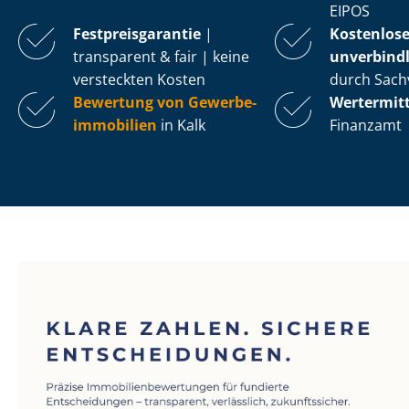
EIPOS
Fest­preis­ga­ran­tie
|
Kostenlos
transparent & fair | keine
unverbindl
versteckten Kosten
durch Sach
Bewertung von Ge­wer­be­
Wertermit
im­mo­bi­li­en
in Kalk
Finanzamt