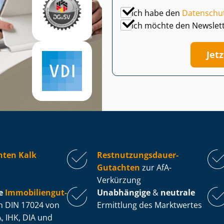
Ich habe den
Datenschu
Ich möchte den Newslet
Jet
hten Kalk
Rest­nut­zungs­dau­er-
Gutachten
zur AfA-
Verkürzung
e
Im­mo­bi­li­en­gut­
Unabhängige
&
neutrale
 DIN 17024 von
Ermittlung des Marktwertes
, IHK, DIA und