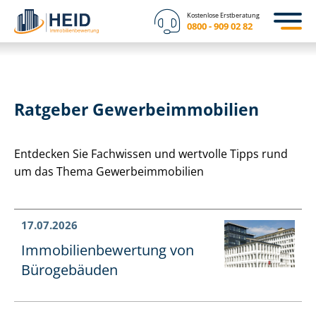
Kostenlose Erstberatung
0800 - 909 02 82
Ratgeber Ge­wer­be­im­mo­bi­li­en
Entdecken Sie Fachwissen und wertvolle Tipps rund
um das Thema Ge­wer­be­im­mo­bi­li­en
17.07.2026
Im­mo­bi­li­en­be­wer­tung von
Bürogebäuden