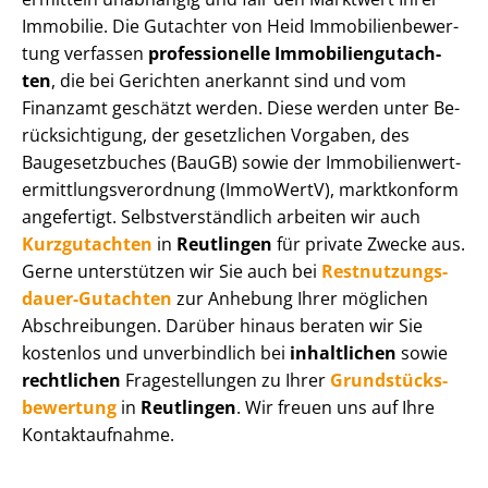
Immobilie. Die Gutachter von Heid Im­mo­bi­li­en­be­wer­
tung verfassen
professionelle Im­mo­bi­li­en­gut­ach­
ten
, die bei Gerichten anerkannt sind und vom
Finanzamt geschätzt werden. Diese werden unter Be­
rück­sich­ti­gung, der gesetzlichen Vorgaben, des
Baugesetzbuches (BauGB) sowie der Im­mo­bi­li­en­wert­
ermitt­lungs­ver­ord­nung (ImmoWertV), marktkonform
angefertigt. Selbst­ver­ständ­lich arbeiten wir auch
Kurzgutachten
in
Reutlingen
für private Zwecke aus.
Gerne unterstützen wir Sie auch bei
Rest­nut­zungs­
dau­er-Gutachten
zur Anhebung Ihrer möglichen
Abschreibungen. Darüber hinaus beraten wir Sie
kostenlos und unverbindlich bei
inhaltlichen
sowie
rechtlichen
Fragestellungen zu Ihrer
Grund­stücks­
be­wer­tung
in
Reutlingen
. Wir freuen uns auf Ihre
Kontaktaufnahme.