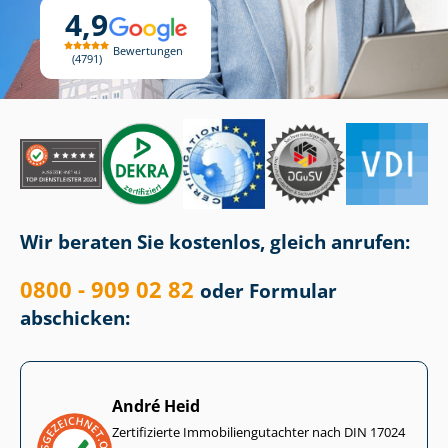
4,9
Bewertungen
4791
Wir beraten Sie kostenlos, gleich anrufen:
0800 - 909 02 82
oder Formular
abschicken:
André Heid
Zertifizierte Im­mo­bi­li­en­gut­ach­ter nach DIN 17024