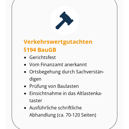
Ver­kehrs­wert­gut­ach­ten
§194 BauGB
Gerichtsfest
Vom Finanzamt anerkannt
Ortsbegehung durch Sach­ver­stän­
di­gen
Prüfung von Baulasten
Einsichtnahme in das Alt­las­ten­ka­
tas­ter
Ausführliche schriftliche
Abhandlung (ca. 70-120 Seiten)