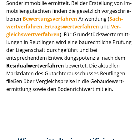
Sonderimmobilie ermittelt. Bei der Erstellung von Im­
mo­bi­li­en­gut­ach­ten finden die gesetzlich vor­ge­schrie­
be­nen
Be­wer­tungs­ver­fah­ren
Anwendung (
Sach­
wert­ver­fah­ren
,
Er­trags­wert­ver­fah­ren
und
Ver­
gleichs­wert­ver­fah­ren
). Für Grund­stücks­wert­ermitt­
lun­gen in Reutlingen wird eine baurechtliche Prüfung
der Liegenschaft durchgeführt und bei
entsprechendem Ent­wick­lungs­po­ten­zi­al nach dem
Re­si­du­al­wert­ver­fah­ren
bewertet. Die aktuellen
Marktdaten des Gut­ach­ter­aus­schus­ses Reutlingen
fließen über Ver­gleichs­prei­se in die Ge­bäu­de­wert­
ermitt­lung sowie den Bodenrichtwert mit ein.