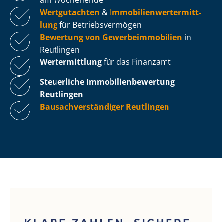
Wertgutachten
&
Im­mo­bi­li­en­wert­ermitt­
lung
für Be­triebs­ver­mö­gen
Bewertung von Ge­wer­be­im­mo­bi­li­en
in
Reutlingen
Wertermittlung
für das Finanzamt
Steuerliche Im­mo­bi­li­en­be­wer­tung
Reutlingen
Bau­sach­ver­stän­di­ger Reutlingen