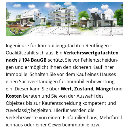
Ingenieure für Im­mo­bi­li­en­gut­ach­ten Reutlingen –
Qualität zahlt sich aus. Ein
Ver­kehrs­wert­gut­ach­ten
nach § 194 BauGB
schützt Sie vor Fehl­ent­schei­dun­
gen und ermöglicht Ihnen den sicheren Kauf Ihrer
Immobilie. Schalten Sie vor dem Kauf eines Hauses
einen Sach­ver­stän­di­gen für Im­mo­bi­li­en­be­wer­tung
ein. Dieser kann Sie über
Wert, Zustand, Mängel
und
Kosten
beraten und Sie von der Auswahl des
Objektes bis zur Kauf­ent­schei­dung kompetent und
zuverlässig begleiten. Hierfür werden die
Verkehrswerte von einem Einfamilienhaus, Mehr­fa­mi­l
i­en­haus oder einer Ge­wer­be­im­mo­bi­lie bzw.