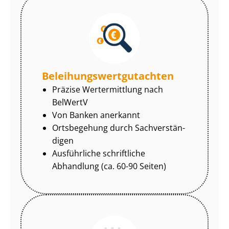
Be­lei­hungs­wert­gut­ach­ten
Präzise Wertermittlung nach
BelWertV
Von Banken anerkannt
Ortsbegehung durch Sach­ver­stän­
di­gen
Ausführliche schriftliche
Abhandlung (ca. 60-90 Seiten)