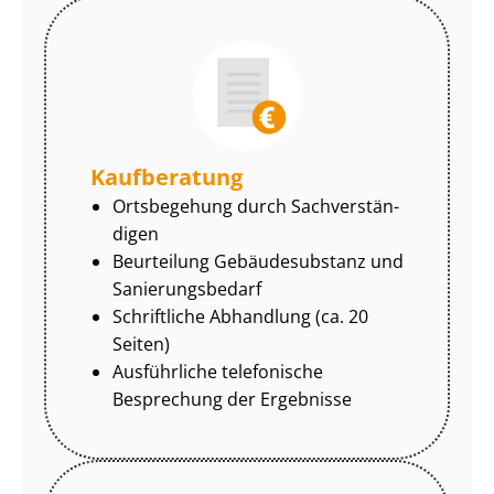
Kaufberatung
Ortsbegehung durch Sach­ver­stän­
di­gen
Beurteilung Gebäudesubstanz und
Sa­nie­rungs­be­darf
Schriftliche Abhandlung (ca. 20
Seiten)
Ausführliche telefonische
Besprechung der Ergebnisse