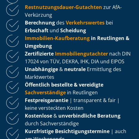
Rest­nut­zungs­dau­er-Gutachten
zur AfA-
Verkürzung
Berechnung
des
Verkehrswertes
bei
Erbschaft
und
Scheidung
Immobilien-Kaufberatung
in Reutlingen &
Umgebung
Zertifizierte
Im­mo­bi­li­en­gut­ach­ter
nach DIN
17024 von TÜV, DEKRA, IHK, DIA und EIPOS
Unabhängige
&
neutrale
Ermittlung des
Marktwertes
Öffentlich bestellte & vereidigte
Sachverständige
in Reutlingen
Fest­preis­ga­ran­tie
| transparent & fair |
keine versteckten Kosten
Kostenlose
&
unverbindliche Beratung
durch Sachverständige
Kurzfristige Be­sich­ti­gungs­ter­mi­ne
| auch
am Wochenende