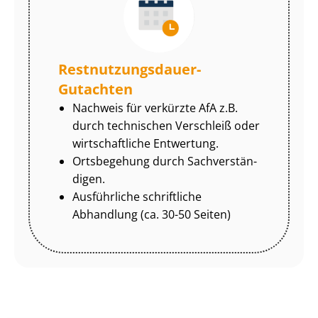
Rest­nut­zungs­dau­er-
Gutachten
Nachweis für verkürzte AfA z.B.
durch technischen Verschleiß oder
wirtschaftliche Entwertung.
Ortsbegehung durch Sach­ver­stän­
di­gen.
Ausführliche schriftliche
Abhandlung (ca. 30-50 Seiten)