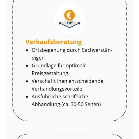
Ver­kaufs­be­ra­tung
Ortsbegehung durch Sach­ver­stän­
di­gen
Grundlage für optimale
Preisgestaltung
Verschafft Inen entscheidende
Ver­hand­lungs­vor­tei­le
Ausführliche schriftliche
Abhandlung (ca. 30-50 Seiten)