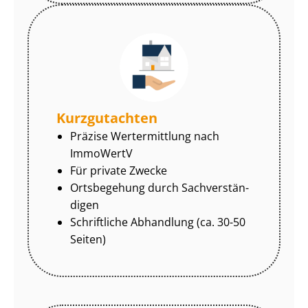
Kurzgutachten
Präzise Wertermittlung nach
ImmoWertV
Für private Zwecke
Ortsbegehung durch Sach­ver­stän­
di­gen
Schriftliche Abhandlung (ca. 30-50
Seiten)