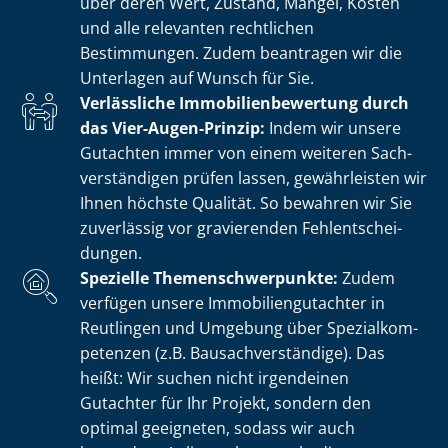
über deren Wert, Zustand, Mängel, Kosten
und alle relevanten rechtlichen
Bestimmungen. Zudem beantragen wir die
Unterlagen auf Wunsch für Sie.
Verlässliche Im­mo­bi­li­en­be­wer­tung durch
das Vier-Augen-Prinzip:
Indem wir unsere
Gutachten immer von einem weiteren Sach­
ver­stän­di­gen prüfen lassen, gewährleisten wir
Ihnen höchste Qualität. So bewahren wir Sie
zuverlässig vor gravierenden Fehl­ent­schei­
dun­gen.
Spezielle The­men­schwer­punk­te:
Zudem
verfügen unsere Im­mo­bi­li­en­gut­ach­ter in
Reutlingen und Umgebung über Spe­zi­al­kom­
pe­ten­zen (z.B. Bau­sach­ver­stän­di­ge). Das
heißt: Wir suchen nicht irgendeinen
Gutachter für Ihr Projekt, sondern den
optimal geeigneten, sodass wir auch