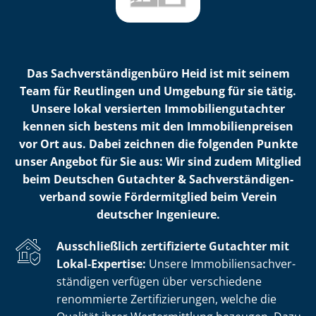
Das Sach­ver­stän­di­gen­bü­ro Heid ist mit seinem
Team für Reutlingen und Umgebung für sie tätig.
Unsere lokal versierten Im­mo­bi­li­en­gut­ach­ter
kennen sich bestens mit den Im­mo­bi­li­en­prei­sen
vor Ort aus. Dabei zeichnen die folgenden Punkte
unser Angebot für Sie aus: Wir sind zudem Mitglied
beim Deutschen Gutachter & Sach­ver­stän­di­gen­
ver­band sowie Fördermitglied beim Verein
deutscher Ingenieure.
Ausschließlich zertifizierte Gutachter mit
Lokal-Expertise:
Unsere Im­mo­bi­li­en­sach­ver­
stän­di­gen verfügen über verschiedene
renommierte Zer­ti­fi­zie­run­gen, welche die