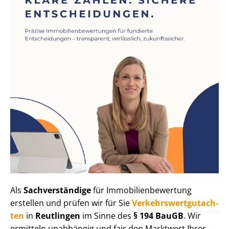
Als
Sachverständige
für Im­mo­bi­li­en­be­wer­tung
erstellen und prüfen wir für Sie
Ver­kehrs­wert­gut­ach­
ten
in
Reutlingen
im Sinne des
§ 194 BauGB
. Wir
ermitteln unabhängig und fair den Marktwert Ihrer