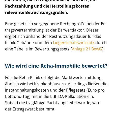
Pachtzahlung und die Her­stel­lungs­kos­ten
relevante Be­trach­tungs­grö­ßen.
Eine gesetzlich vorgegebene Rechengröße bei der Er­
trags­wert­ermitt­lung ist der Barwertfaktor. Dieser
ergibt sich anhand der Rest­nut­zungs­dau­er für das
Klinik-Gebäude und dem
Lie­gen­schafts­zins­satz
durch
eine Tabelle im Be­wer­tungs­ge­setz (
Anlage 21 BewG
).
Wie wird eine Reha-Immobilie bewertet?
Für die Reha-Klinik erfolgt die Markt­wert­ermitt­lung
ähnlich wie bei Krankenhäusern. Allerdings fließen die
In­stand­hal­tungs­kos­ten und der Pflegesatz (Euro pro
Bett und Tag) mit in die EBITDA-Kalkulation ein.
Sobald die tragfähige Pacht abgeleitet wurde, wird
der Ertragswert bestimmt.