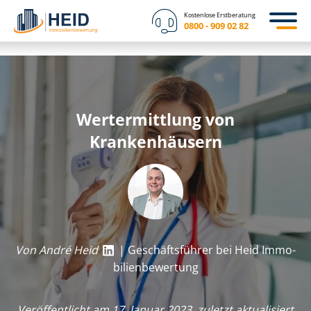
Kostenlose Erstberatung
0800 - 909 02 82
Wertermittlung von
Krankenhäusern
Von André Heid
| Geschäftsführer bei Heid Im­mo­
bi­li­en­be­wer­tung
Veröffentlicht am 17. Januar 2023, zuletzt aktualisiert