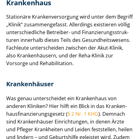
Krankenhaus
Stationäre Kran­ken­ver­sor­gung wird unter dem Begriff
„Klinik“ zusammengefasst. Allerdings existieren völlig
un­ter­schied­li­che Betreiber- und Fi­nan­zie­rungs­struk­
tu­ren innerhalb dieses Teils des Ge­sund­heits­we­sens.
Fachleute unterscheiden zwischen der Akut-Klinik,
also Krankenhäusern, und der Reha-Klinik zur
Vorsorge und Rehabilitation.
Krankenhäuser
Was genau unterscheidet ein Krankenhaus von
anderen Kliniken? Hier hilft ein Blick in das Kran­ken­
haus­fi­nan­zie­rungs­ge­setz (
§ 2 Nr. 1 KHG
). Demnach
sind Krankenhäuser Einrichtungen, in denen Ärzte
und Pfleger Krankheiten und Leiden feststellen, heilen
und lindern – und Geburtshilfe geleistet wird. Zudem