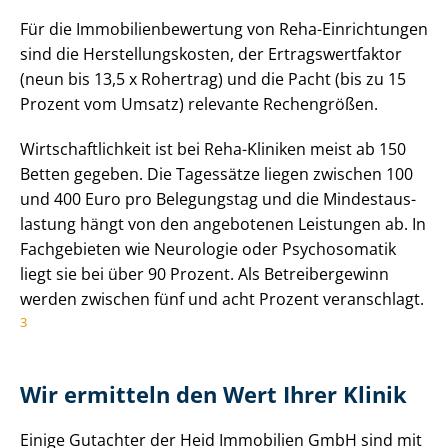
Für die Im­mo­bi­li­en­be­wer­tung von Reha-Einrichtungen
sind die Her­stel­lungs­kos­ten, der Er­trags­wert­fak­tor
(neun bis 13,5 x Rohertrag) und die Pacht (bis zu 15
Prozent vom Umsatz) relevante Rechengrößen.
Wirt­schaft­lich­keit ist bei Reha-Kliniken meist ab 150
Betten gegeben. Die Tagessätze liegen zwischen 100
und 400 Euro pro Belegungstag und die Min­dest­aus­
las­tung hängt von den angebotenen Leistungen ab. In
Fachgebieten wie Neurologie oder Psychosomatik
liegt sie bei über 90 Prozent. Als Betreibergewinn
werden zwischen fünf und acht Prozent veranschlagt.
3
Wir ermitteln den Wert Ihrer Klinik
Einige Gutachter der Heid Immobilien GmbH sind mit