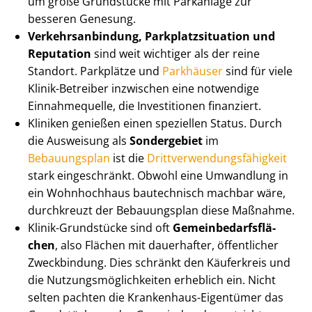
um große Grundstücke mit Parkanlage zur
besseren Genesung.
Ver­kehrs­an­bin­dung, Park­platz­si­tua­ti­on und
Reputation
sind weit wichtiger als der reine
Standort. Parkplätze und
Parkhäuser
sind für viele
Klinik-Betreiber inzwischen eine notwendige
Einnahmequelle, die Investitionen finanziert.
Kliniken genießen einen speziellen Status. Durch
die Ausweisung als
Sondergebiet
im
Bebauungsplan
ist die
Dritt­ver­wen­dungs­fä­hig­keit
stark eingeschränkt. Obwohl eine Umwandlung in
ein Wohnhochhaus bautechnisch machbar wäre,
durchkreuzt der Bebauungsplan diese Maßnahme.
Klinik-Grundstücke sind oft
Ge­mein­be­darfs­flä­
chen
, also Flächen mit dauerhafter, öffentlicher
Zweckbindung. Dies schränkt den Käuferkreis und
die Nut­zungs­mög­lich­kei­ten erheblich ein. Nicht
selten pachten die Krankenhaus-Eigentümer das