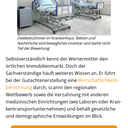
Zweibettzimmer im Krankenhaus. Betten und
Nachttische sind bewegliches Inventar und damit nicht
Teil der Bewertung.
Selbst­ver­ständ­lich kennt der Wertermittler den
örtlichen Immobilienmarkt. Doch der
Sachverständige häuft weiteres Wissen an. Er führt
bei der Gut­ach­ten­er­stel­lung eine
Wirt­schaft­lich­keits­
be­rech­nung
durch, scannt den regionalen
Wettbewerb sowie die Verzahnung mit anderen
medizinischen Einrichtungen (wie Laboren oder Kran­
ken­trans­port­un­ter­neh­men) und behält gesetzliche
und demographische Entwicklungen im Blick.