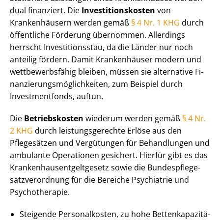
dual finanziert. Die
In­ves­ti­ti­ons­kos­ten
von
Krankenhäusern werden gemäß
§ 4 Nr. 1 KHG
durch
öffentliche Förderung übernommen. Allerdings
herrscht In­ves­ti­ti­ons­stau, da die Länder nur noch
anteilig fördern. Damit Krankenhäuser modern und
wett­be­werbs­fä­hig bleiben, müssen sie alternative Fi­
nan­zie­rungs­mög­lich­kei­ten, zum Beispiel durch
Investmentfonds, auftun.
Die
Betriebskosten
wiederum werden gemäß
§ 4 Nr.
2 KHG
durch leis­tungs­ge­rech­te Erlöse aus den
Pflegesätzen und Vergütungen für Behandlungen und
ambulante Operationen gesichert. Hierfür gibt es das
Kran­ken­haus­ent­gelt­ge­setz sowie die Bun­des­pfle­ge­
satz­ver­ord­nung für die Bereiche Psychiatrie und
Psychotherapie.
Steigende Personalkosten, zu hohe Bet­ten­ka­pa­zi­tä­