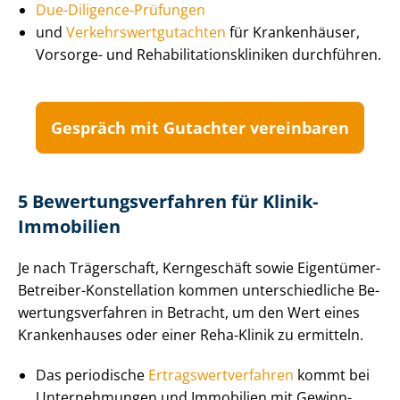
Due-Diligence-Prüfungen
und
Ver­kehrs­wert­gut­ach­ten
für Krankenhäuser,
Vorsorge- und Re­ha­bi­li­ta­ti­ons­kli­ni­ken durchführen.
Gespräch mit Gutachter vereinbaren
5 Be­wer­tungs­ver­fah­ren für Klinik-
Immobilien
Je nach Trägerschaft, Kerngeschäft sowie Eigentümer-
Betreiber-Konstellation kommen un­ter­schied­li­che Be­
wer­tungs­ver­fah­ren in Betracht, um den Wert eines
Krankenhauses oder einer Reha-Klinik zu ermitteln.
Das periodische
Er­trags­wert­ver­fah­ren
kommt bei
Unternehmungen und Immobilien mit Ge­winn­