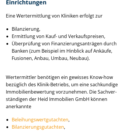
Einrichtungen
Eine Wertermittlung von Kliniken erfolgt zur
Bilanzierung,
Ermittlung von Kauf- und Verkaufspreisen,
Überprüfung von Fi­nan­zie­rungs­an­trä­gen durch
Banken (zum Beispiel im Hinblick auf Ankäufe,
Fusionen, Anbau, Umbau, Neubau).
Wertermittler benötigen ein gewisses Know-how
bezüglich des Klinik-Betriebs, um eine sachkundige
Im­mo­bi­li­en­be­wer­tung vorzunehmen. Die Sach­ver­
stän­di­gen der Heid Immobilien GmbH können
anerkannte
Be­lei­hungs­wert­gut­ach­ten
,
Bi­lan­zie­rungs­gut­ach­ten
,