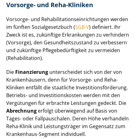
Vorsorge- und Reha-Kliniken
Vorsorge- und Re­ha­bi­li­ta­ti­ons­ein­rich­tun­gen werden
im fünften So­zi­al­ge­setz­buch (
SGB V
) definiert. Ihr
Zweck ist es, zukünftige Erkrankungen zu verhindern
(Vorsorge), den Ge­sund­heits­zu­stand zu verbessern
und zukünftige Pfle­ge­be­dürf­tig­keit zu vermeiden
(Rehabilitation).
Die
Finanzierung
unterscheidet sich von der von
Krankenhäusern, denn für Vorsorge- und Reha-
Kliniken entfällt die staatliche In­ves­ti­ti­ons­för­de­rung.
Betriebs- und In­ves­ti­ti­ons­kos­ten werden mit den
Vergütungen für erbrachte Leistungen gedeckt. Die
Abrechnung
erfolgt überwiegend auf Basis von
Tages- oder Fallpauschalen. Deren Höhe verhandeln
Reha-Klinik und Leistungsträger im Gegensatz zum
Krankenhaus-Segment individuell.