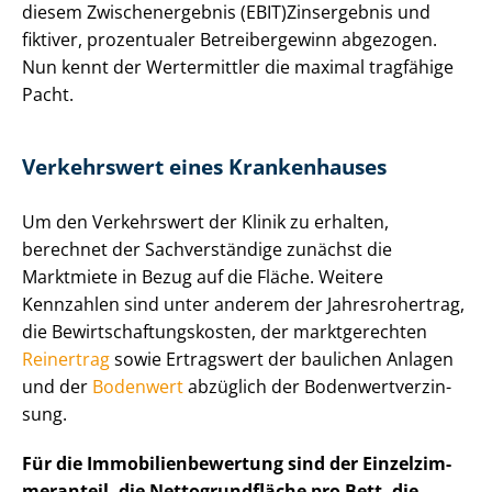
diesem Zwi­schen­er­geb­nis (EBIT)Zinsergebnis und
fiktiver, prozentualer Betreibergewinn abgezogen.
Nun kennt der Wertermittler die maximal tragfähige
Pacht.
Verkehrswert eines Krankenhauses
Um den Verkehrswert der Klinik zu erhalten,
berechnet der Sachverständige zunächst die
Marktmiete in Bezug auf die Fläche. Weitere
Kennzahlen sind unter anderem der Jahresrohertrag,
die Be­wirt­schaf­tungs­kos­ten, der marktgerechten
Reinertrag
sowie Ertragswert der baulichen Anlagen
und der
Bodenwert
abzüglich der Bo­den­wert­ver­zin­
sung.
Für die Im­mo­bi­li­en­be­wer­tung sind der Ein­zel­zim­
mer­an­teil, die Net­to­grund­flä­che pro Bett, die