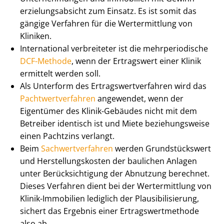
erzie­lungs­ab­sicht zum Einsatz. Es ist somit das
gängige Verfahren für die Wertermittlung von
Kliniken.
International verbreiteter ist die mehrperiodische
DCF-Methode
, wenn der Ertragswert einer Klinik
ermittelt werden soll.
Als Unterform des Er­trags­wert­ver­fah­ren wird das
Pacht­wert­ver­fah­ren
angewendet, wenn der
Eigentümer des Klinik-Gebäudes nicht mit dem
Betreiber identisch ist und Miete beziehungsweise
einen Pachtzins verlangt.
Beim
Sach­wert­ver­fah­ren
werden Grundstückswert
und Her­stel­lungs­kos­ten der baulichen Anlagen
unter Be­rück­sich­ti­gung der Abnutzung berechnet.
Dieses Verfahren dient bei der Wertermittlung von
Klinik-Immobilien lediglich der Plau­si­bi­li­sie­rung,
sichert das Ergebnis einer Er­trags­wert­me­tho­de
also ab.