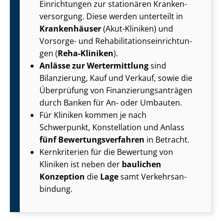
Einrichtungen zur stationären Kran­ken­
ver­sor­gung. Diese werden unterteilt in
Krankenhäuser
(Akut-Kliniken) und
Vorsorge- und Re­ha­bi­li­ta­ti­ons­ein­rich­tun­
gen (
Reha-Kliniken
).
Anlässe zur Wertermittlung
sind
Bilanzierung, Kauf und Verkauf, sowie die
Überprüfung von Fi­nan­zie­rungs­an­trä­gen
durch Banken für An- oder Umbauten.
Für Kliniken kommen je nach
Schwerpunkt, Konstellation und Anlass
fünf Be­wer­tungs­ver­fah­ren
in Betracht.
Kernkriterien für die Bewertung von
Kliniken ist neben der
baulichen
Konzeption
die
Lage
samt Ver­kehrs­an­
bin­dung.