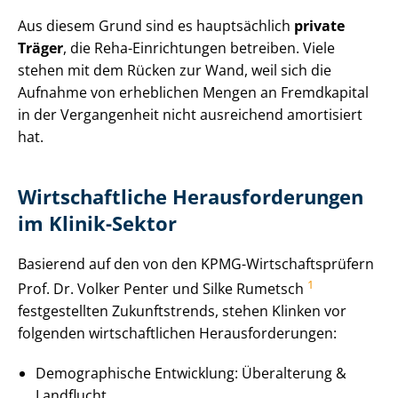
Aus diesem Grund sind es hauptsächlich
private
Träger
, die Reha-Einrichtungen betreiben. Viele
stehen mit dem Rücken zur Wand, weil sich die
Aufnahme von erheblichen Mengen an Fremdkapital
in der Vergangenheit nicht ausreichend amortisiert
hat.
Wirtschaftliche Her­aus­for­de­run­gen
im Klinik-Sektor
Basierend auf den von den KPMG-Wirt­schafts­prü­fern
1
Prof. Dr. Volker Penter und Silke Rumetsch
festgestellten Zukunftstrends, stehen Klinken vor
folgenden wirt­schaft­li­chen Her­aus­for­de­run­gen:
Demographische Entwicklung: Überalterung &
Landflucht