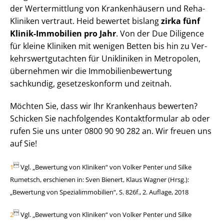
der Wertermittlung von Krankenhäusern und Reha-
Kliniken vertraut. Heid bewertet bislang
zirka fünf
Klinik-Immobilien pro Jahr
. Von der Due Diligence
für kleine Kliniken mit wenigen Betten bis hin zu Ver­
kehrs­wert­gut­ach­ten für Unikliniken in Metropolen,
übernehmen wir die Im­mo­bi­li­en­be­wer­tung
sachkundig, gesetzeskonform und zeitnah.
Möchten Sie, dass wir Ihr Krankenhaus bewerten?
Schicken Sie nachfolgendes Kontaktformular ab oder
rufen Sie uns unter 0800 90 90 282 an. Wir freuen uns
auf Sie!

1
Vgl. „Bewertung von Kliniken“ von Volker Penter und Silke
Rumetsch, erschienen in: Sven Bienert, Klaus Wagner (Hrsg.):
„Bewertung von Spe­zi­al­im­mo­bi­li­en“, S. 826f., 2. Auflage, 2018

2
Vgl. „Bewertung von Kliniken“ von Volker Penter und Silke