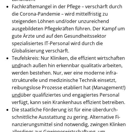
Fach­kräf­te­man­gel in der Pflege – verschärft durch
die Corona-Pandemie – wird mittelfristig zu
steigenden Löhnen und/oder unzureichend
ausgebildeten Pflegekräften führen. Der Kampf um
gute Ärzte und auf den Ge­sund­heits­sek­tor
spezialisiertes IT-Personal wird durch die
Globalisierung verschärft.
Teufelskreis: Nur Kliniken, die effizient wirtschaften
und
nach außen hin erkennbar qualitativ arbeiten,
werden bestehen. Nur, wer eine moderne in­fra­
struk­tu­rel­le und medizinische Technik einsetzt,
reibungslose Prozesse etabliert hat (Management!)
und
über qualifiziertes und engagiertes Personal
verfügt, kann sein Krankenhaus effizient betreiben.
Die staatliche Förderung ist für eine über­durch­
schnitt­li­che Ausstattung zu gering. Alternative Fi­
nan­zie­rungs­mit­tel sind notwendig, zwingen Klinken
allerdings zur Ge­winner­wirt­schaf­tung, um