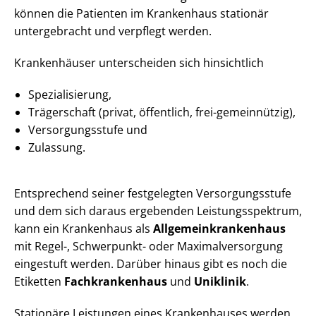
können die Patienten im Krankenhaus stationär
untergebracht und verpflegt werden.
Krankenhäuser unterscheiden sich hinsichtlich
Spezialisierung,
Trägerschaft (privat, öffentlich, frei-gemeinnützig),
Ver­sor­gungs­stu­fe und
Zulassung.
Entsprechend seiner festgelegten Ver­sor­gungs­stu­fe
und dem sich daraus ergebenden Leis­tungs­spek­trum,
kann ein Krankenhaus als
All­ge­mein­kran­ken­haus
mit Regel-, Schwerpunkt- oder Ma­xi­mal­ver­sor­gung
eingestuft werden. Darüber hinaus gibt es noch die
Etiketten
Fachkrankenhaus
und
Uniklinik
.
Stationäre Leistungen eines Krankenhauses werden