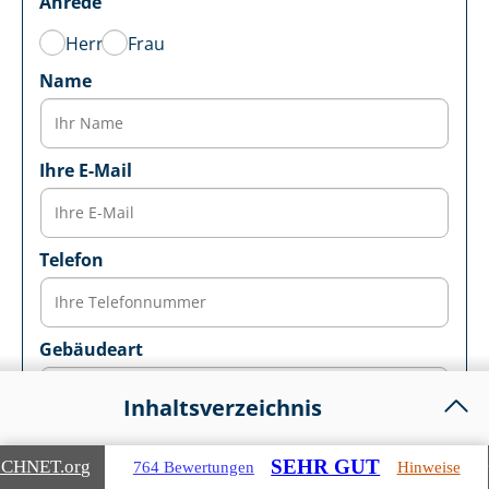
Anrede
Herr
Frau
Name
Ihre E-Mail
Telefon
Gebäudeart
In­halts­ver­zeich­nis
Grund des Gutachtens
SEHR GUT
ICHNET
.org
1.
Das Wichtigste in Kürze
764 Bewertungen
Hinweise