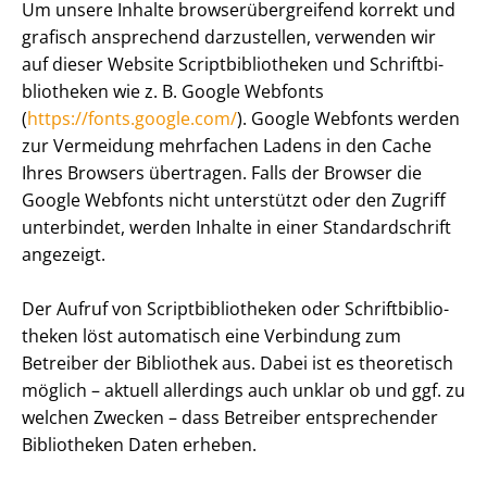
Um unsere Inhalte brow­se­r­ü­ber­grei­fend korrekt und
grafisch ansprechend darzustellen, verwenden wir
auf dieser Website Script­bi­blio­the­ken und Schrift­bi­
blio­the­ken wie z. B. Google Webfonts
(
https://fonts.google.com/
). Google Webfonts werden
zur Vermeidung mehrfachen Ladens in den Cache
Ihres Browsers übertragen. Falls der Browser die
Google Webfonts nicht unterstützt oder den Zugriff
unterbindet, werden Inhalte in einer Standardschrift
angezeigt.
Der Aufruf von Script­bi­blio­the­ken oder Schrift­bi­blio­
the­ken löst automatisch eine Verbindung zum
Betreiber der Bibliothek aus. Dabei ist es theoretisch
möglich – aktuell allerdings auch unklar ob und ggf. zu
welchen Zwecken – dass Betreiber entsprechender
Bibliotheken Daten erheben.