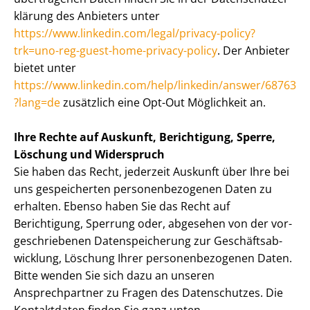
klä­rung des Anbieters unter
https://www.linkedin.com/legal/privacy-policy?
trk=uno-reg-guest-home-privacy-policy
. Der Anbieter
bietet unter
https://www.linkedin.com/help/linkedin/answer/68763
?lang=de
zusätzlich eine Opt-Out Möglichkeit an.
Ihre Rechte auf Auskunft, Berichtigung, Sperre,
Löschung und Widerspruch
Sie haben das Recht, jederzeit Auskunft über Ihre bei
uns gespeicherten per­so­nen­be­zo­ge­nen Daten zu
erhalten. Ebenso haben Sie das Recht auf
Berichtigung, Sperrung oder, abgesehen von der vor­
ge­schrie­be­nen Da­ten­spei­che­rung zur Ge­schäfts­ab­
wick­lung, Löschung Ihrer per­so­nen­be­zo­ge­nen Daten.
Bitte wenden Sie sich dazu an unseren
Ansprechpartner zu Fragen des Datenschutzes. Die