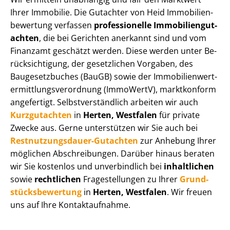
Ihrer Immobilie. Die Gutachter von Heid Im­mo­bi­li­en­
be­wer­tung verfassen
professionelle Im­mo­bi­li­en­gut­
ach­ten
, die bei Gerichten anerkannt sind und vom
Finanzamt geschätzt werden. Diese werden unter Be­
rück­sich­ti­gung, der gesetzlichen Vorgaben, des
Baugesetzbuches (BauGB) sowie der Im­mo­bi­li­en­wert­
ermitt­lungs­ver­ord­nung (ImmoWertV), marktkonform
angefertigt. Selbst­ver­ständ­lich arbeiten wir auch
Kurzgutachten
in
Herten, Westfalen
für private
Zwecke aus. Gerne unterstützen wir Sie auch bei
Rest­nut­zungs­dau­er-Gutachten
zur Anhebung Ihrer
möglichen Abschreibungen. Darüber hinaus beraten
wir Sie kostenlos und unverbindlich bei
inhaltlichen
sowie
rechtlichen
Fragestellungen zu Ihrer
Grund­
stücks­be­wer­tung
in
Herten, Westfalen
. Wir freuen
uns auf Ihre Kontaktaufnahme.