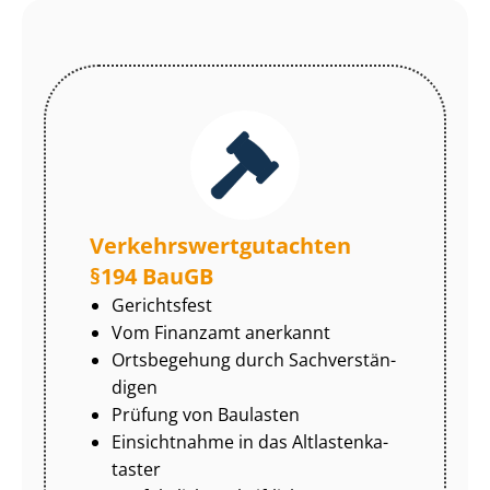
Ver­kehrs­wert­gut­ach­ten
§194 BauGB
Gerichtsfest
Vom Finanzamt anerkannt
Ortsbegehung durch Sach­ver­stän­
di­gen
Prüfung von Baulasten
Einsichtnahme in das Alt­las­ten­ka­
tas­ter