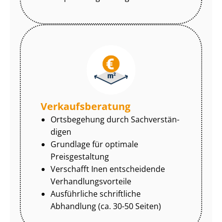
Ver­kaufs­be­ra­tung
Ortsbegehung durch Sach­ver­stän­
di­gen
Grundlage für optimale
Preisgestaltung
Verschafft Inen entscheidende
Ver­hand­lungs­vor­tei­le
Ausführliche schriftliche
Abhandlung (ca. 30-50 Seiten)