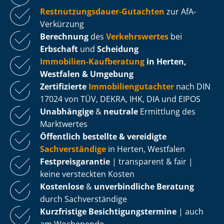
Rest­nut­zungs­dau­er-Gutachten
zur AfA-
Verkürzung
Berechnung
des
Verkehrswertes
bei
Erbschaft
und
Scheidung
Immobilien-Kaufberatung
in Herten,
Westfalen & Umgebung
Zertifizierte
Im­mo­bi­li­en­gut­ach­ter
nach DIN
17024 von TÜV, DEKRA, IHK, DIA und EIPOS
Unabhängige
&
neutrale
Ermittlung des
Marktwertes
Öffentlich bestellte & vereidigte
Sachverständige
in Herten, Westfalen
Fest­preis­ga­ran­tie
| transparent & fair |
keine versteckten Kosten
Kostenlose
&
unverbindliche Beratung
durch Sachverständige
Kurzfristige Be­sich­ti­gungs­ter­mi­ne
| auch
am Wochenende