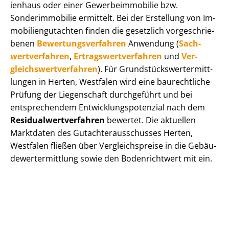
i­en­haus oder einer Ge­wer­be­im­mo­bi­lie bzw.
Sonderimmobilie ermittelt. Bei der Erstellung von Im­
mo­bi­li­en­gut­ach­ten finden die gesetzlich vor­ge­schrie­
be­nen
Be­wer­tungs­ver­fah­ren
Anwendung (
Sach­
wert­ver­fah­ren
,
Er­trags­wert­ver­fah­ren
und
Ver­
gleichs­wert­ver­fah­ren
). Für Grund­stücks­wert­ermitt­
lun­gen in Herten, Westfalen wird eine baurechtliche
Prüfung der Liegenschaft durchgeführt und bei
entsprechendem Ent­wick­lungs­po­ten­zi­al nach dem
Re­si­du­al­wert­ver­fah­ren
bewertet. Die aktuellen
Marktdaten des Gut­ach­ter­aus­schus­ses Herten,
Westfalen fließen über Ver­gleichs­prei­se in die Ge­bäu­
de­wert­ermitt­lung sowie den Bodenrichtwert mit ein.