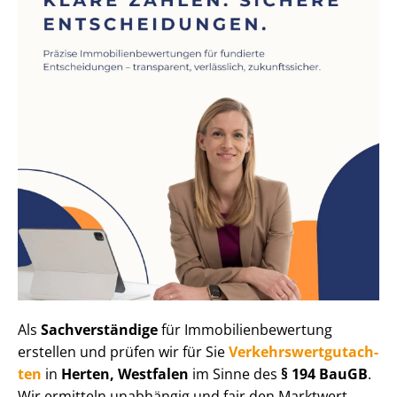
Als
Sachverständige
für Im­mo­bi­li­en­be­wer­tung
erstellen und prüfen wir für Sie
Ver­kehrs­wert­gut­ach­
ten
in
Herten, Westfalen
im Sinne des
§ 194 BauGB
.
Wir ermitteln unabhängig und fair den Marktwert