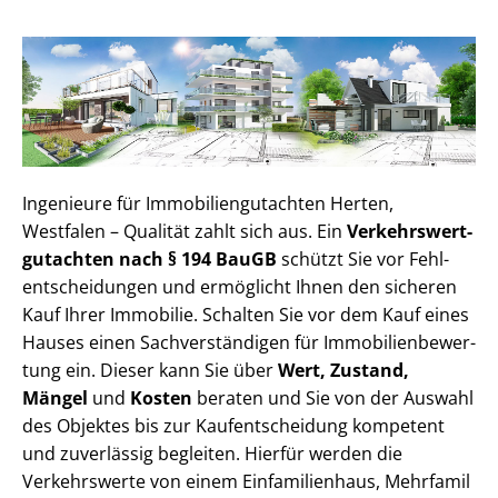
Ingenieure für Im­mo­bi­li­en­gut­ach­ten Herten,
Westfalen – Qualität zahlt sich aus. Ein
Ver­kehrs­wert­
gut­ach­ten nach § 194 BauGB
schützt Sie vor Fehl­
ent­schei­dun­gen und ermöglicht Ihnen den sicheren
Kauf Ihrer Immobilie. Schalten Sie vor dem Kauf eines
Hauses einen Sach­ver­stän­di­gen für Im­mo­bi­li­en­be­wer­
tung ein. Dieser kann Sie über
Wert, Zustand,
Mängel
und
Kosten
beraten und Sie von der Auswahl
des Objektes bis zur Kauf­ent­schei­dung kompetent
und zuverlässig begleiten. Hierfür werden die
Verkehrswerte von einem Einfamilienhaus, Mehr­fa­mi­l