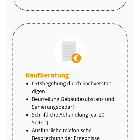
Kaufberatung
Ortsbegehung durch Sach­ver­stän­
di­gen
Beurteilung Gebäudesubstanz und
Sa­nie­rungs­be­darf
Schriftliche Abhandlung (ca. 20
Seiten)
Ausführliche telefonische
Besprechung der Ergebnisse