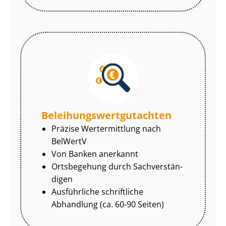
Be­lei­hungs­wert­gut­ach­ten
Präzise Wertermittlung nach
BelWertV
Von Banken anerkannt
Ortsbegehung durch Sach­ver­stän­
di­gen
Ausführliche schriftliche
Abhandlung (ca. 60-90 Seiten)