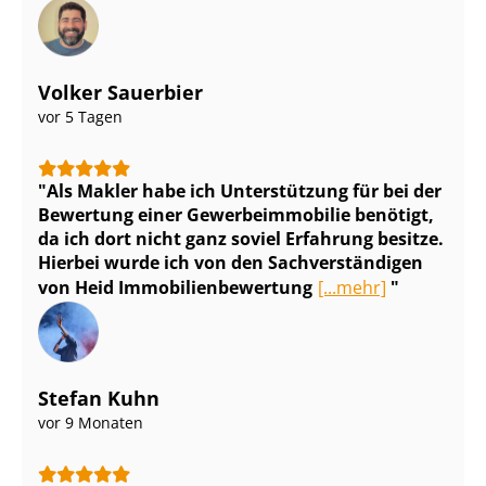
Volker Sauerbier
vor 5 Tagen
Als Makler habe ich Unterstützung für bei der
Bewertung einer Ge­wer­be­im­mo­bi­lie benötigt,
da ich dort nicht ganz soviel Erfahrung besitze.
Hierbei wurde ich von den Sach­ver­stän­di­gen
von Heid Im­mo­bi­li­en­be­wer­tung
[...mehr]
Stefan Kuhn
vor 9 Monaten