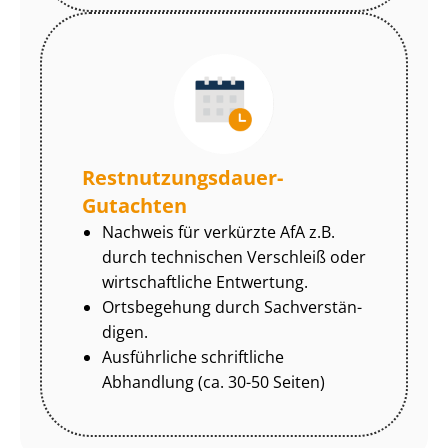
Rest­nut­zungs­dau­er-
Gutachten
Nachweis für verkürzte AfA z.B.
durch technischen Verschleiß oder
wirtschaftliche Entwertung.
Ortsbegehung durch Sach­ver­stän­
di­gen.
Ausführliche schriftliche
Abhandlung (ca. 30-50 Seiten)