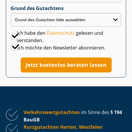
Grund des Gutachtens
Ich habe den
Datenschutz
gelesen und
verstanden.
Ich möchte den Newsletter abonnieren.
Jetzt kostenlos beraten lassen
Ver­kehrs­wert­gut­ach­ten
im Sinne des
§ 194
BauGB
Kurzgutachten Herten, Westfalen