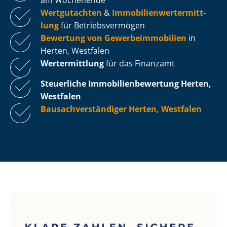
Wertgutachten
&
Im­mo­bi­li­en­wert­ermitt­
lung
für Be­triebs­ver­mö­gen
Bewertung von Ge­wer­be­im­mo­bi­li­en
in
Herten, Westfalen
Wertermittlung
für das Finanzamt
Steuerliche Im­mo­bi­li­en­be­wer­tung
Herten,
Westfalen
Bau­sach­ver­stän­di­ger Herten, Westfalen