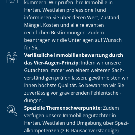
kümmern. Wir prüfen Ihre Immobilie in
Herten, Westfalen professionell und
informieren Sie über deren Wert, Zustand,
Mängel, Kosten und alle relevanten
rechtlichen Bestimmungen. Zudem
beantragen wir die Unterlagen auf Wunsch
für Sie.
Verlässliche Im­mo­bi­li­en­be­wer­tung durch
das Vier-Augen-Prinzip:
Indem wir unsere
Gutachten immer von einem weiteren Sach­
ver­stän­di­gen prüfen lassen, gewährleisten wir
Ihnen höchste Qualität. So bewahren wir Sie
zuverlässig vor gravierenden Fehl­ent­schei­
dun­gen.
Spezielle The­men­schwer­punk­te:
Zudem
verfügen unsere Im­mo­bi­li­en­gut­ach­ter in
Herten, Westfalen und Umgebung über Spe­zi­
al­kom­pe­ten­zen (z.B. Bau­sach­ver­stän­di­ge).