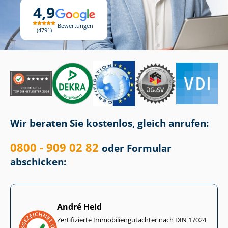
4,9
Bewertungen
4791
Wir beraten Sie kostenlos, gleich anrufen:
0800 - 909 02 82
oder Formular
abschicken:
André Heid
Zertifizierte Im­mo­bi­li­en­gut­ach­ter nach DIN 17024