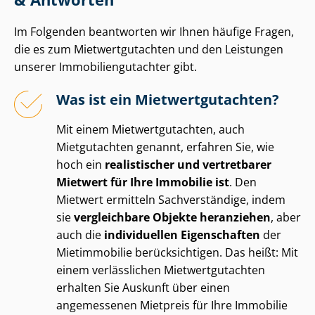
Im Folgenden beantworten wir Ihnen häufige Fragen,
die es zum Miet­wert­gut­ach­ten und den Leistungen
unserer Im­mo­bi­li­en­gut­ach­ter gibt.
Was ist ein Miet­wert­gut­ach­ten?
Mit einem Miet­wert­gut­ach­ten, auch
Mietgutachten genannt, erfahren Sie, wie
hoch ein
realistischer und vertretbarer
Mietwert für Ihre Immobilie ist
. Den
Mietwert ermitteln Sachverständige, indem
sie
vergleichbare Objekte heranziehen
, aber
auch die
individuellen Eigenschaften
der
Mietimmobilie berücksichtigen. Das heißt: Mit
einem verlässlichen Miet­wert­gut­ach­ten
erhalten Sie Auskunft über einen
angemessenen Mietpreis für Ihre Immobilie