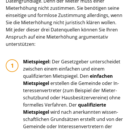
Datengrundlage. Denn der Mieter muss einer
Mieterhöhung nicht zustimmen. Sie benötigen seine
einseitige und formlose Zustimmung allerdings, wenn
Sie die Mieterhöhung nicht juristisch klären wollen.
Mit jeder dieser drei Datenquellen können Sie Ihren
Anspruch auf eine Mieterhöhung argumentativ
unterstützen:
Mietspiegel:
Der Gesetzgeber unterscheidet
zwischen einem einfachen und einem
qualifizierten Mietspiegel. Den
einfachen
Mietspiegel
erstellen die Gemeinde oder In­
ter­es­sen­ver­tre­ter (zum Beispiel der Mie­ter­
schutz­bund oder Haus­be­sit­zer­ver­ei­ne) ohne
formelles Verfahren. Der
qualifizierte
Mietspiegel
wird nach anerkannten wis­sen­
schaft­li­chen Grundsätzen erstellt und von der
Gemeinde oder In­ter­es­sen­ver­tre­tern der