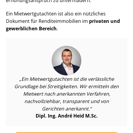
erhö­hungs­an­spruch zu untermauern.
Ein Miet­wert­gut­ach­ten ist also ein nützliches
Dokument für Ren­di­teim­mo­bi­li­en im
privaten und
gewerblichen Bereich
.
Ein Miet­wert­gut­ach­ten ist die verlässliche
Grundlage bei Streitigkeiten. Wir ermitteln den
Mietwert nach anerkannten Verfahren,
nachvollziehbar, transparent und von
Gerichten anerkannt.
Dipl. Ing. André Heid M.Sc.