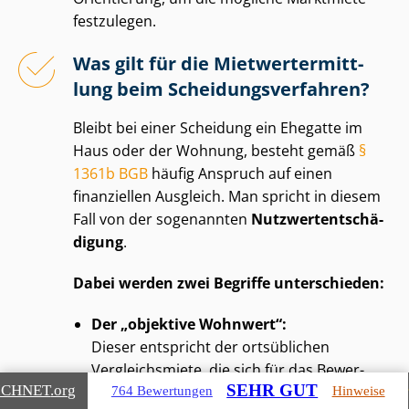
festzulegen.
Was gilt für die Miet­wert­ermitt­
lung beim Schei­dungs­ver­fah­ren?
Bleibt bei einer Scheidung ein Ehegatte im
Haus oder der Wohnung, besteht gemäß
§
1361b BGB
häufig Anspruch auf einen
finanziellen Ausgleich. Man spricht in diesem
Fall von der sogenannten
Nutz­wert­ent­schä­
di­gung
.
Dabei werden zwei Begriffe unterschieden:
Der „objektive Wohnwert“:
Dieser entspricht der ortsüblichen
Vergleichsmiete, die sich für das Be­wer­
SEHR GUT
ICHNET
.org
764 Bewertungen
Hinweise
tungs­ob­jekt grundsätzlich erzielen lässt.