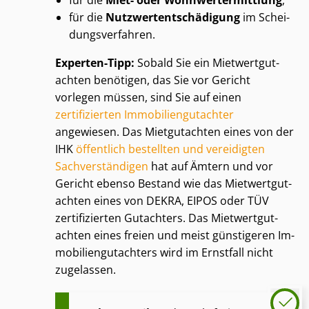
für die
Miet- oder Wohn­wert­ermitt­lung
,
für die
Nutz­wert­ent­schä­di­gung
im Schei­
dungs­ver­fah­ren.
Experten-Tipp:
Sobald Sie ein Miet­wert­gut­
ach­ten benötigen, das Sie vor Gericht
vorlegen müssen, sind Sie auf einen
zertifizierten Im­mo­bi­li­en­gut­ach­ter
angewiesen. Das Mietgutachten eines von der
IHK
öffentlich bestellten und vereidigten
Sach­ver­stän­di­gen
hat auf Ämtern und vor
Gericht ebenso Bestand wie das Miet­wert­gut­
ach­ten eines von DEKRA, EIPOS oder TÜV
zertifizierten Gutachters. Das Miet­wert­gut­
ach­ten eines freien und meist günstigeren Im­
mo­bi­li­en­gut­ach­ters wird im Ernstfall nicht
zugelassen.