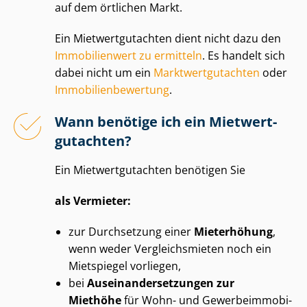
auf dem örtlichen Markt.
Ein Miet­wert­gut­ach­ten dient nicht dazu den
Immobilienwert zu ermitteln
. Es handelt sich
dabei nicht um ein
Markt­wert­gut­ach­ten
oder
Im­mo­bi­li­en­be­wer­tung
.
Wann benötige ich ein Miet­wert­
gut­ach­ten?
Ein Miet­wert­gut­ach­ten benötigen Sie
als Vermieter:
zur Durchsetzung einer
Mieterhöhung
,
wenn weder Ver­gleichs­mie­ten noch ein
Mietspiegel vorliegen,
bei
Aus­ein­an­der­set­zun­gen zur
Miethöhe
für Wohn- und Ge­wer­be­im­mo­bi­