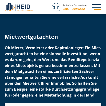
Kostenlose Erstberatung
0800 - 909 02 82
Miet­wert­gut­ach­ten
Ob Mieter, Vermieter oder Kapitalanleger: Ein Miet­
wert­gut­ach­ten ist eine sinnvolle Investition, wenn
es darum geht, den Wert und das Ren­di­te­po­ten­zi­al
eines Mietobjekts genau bestimmen zu lassen. Mit
dem Mietgutachten eines zertifizierten Sach­ver­
stän­di­gen erhalten Sie eine verlässliche Auskunft
über den Mietwert Ihrer Immobilie. So halten Sie
zum Beispiel eine starke Durch­set­zungs­grund­la­ge
für (oder gegen) eine Mieterhöhung in der Hand.