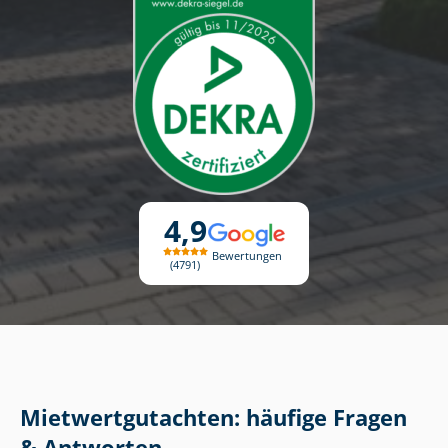
4,9
Bewertungen
4791
Miet­wert­gut­ach­ten: häufige Fragen
& Antworten