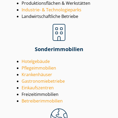
Pro­duk­ti­ons­flä­chen & Werkstätten
Industrie- & Tech­no­lo­gie­parks
Land­wirt­schaft­li­che Betriebe
Son­der­im­mo­bi­li­en
Hotelgebäude
Pfle­ge­im­mo­bi­li­en
Krankenhäuser
Gas­tro­no­mie­be­trie­be
Einkaufszentren
Frei­zeit­im­mo­bi­li­en
Be­trei­ber­im­mo­bi­li­en