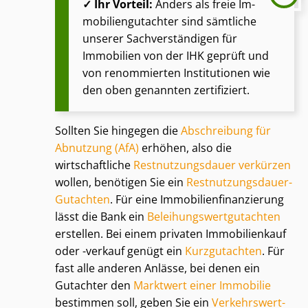
✓ Ihr Vorteil:
Anders als freie Im­
mo­bi­li­en­gut­ach­ter sind sämtliche
unserer Sach­ver­stän­di­gen für
Immobilien von der IHK geprüft und
von renommierten Institutionen wie
den oben genannten zertifiziert.
Sollten Sie hingegen die
Abschreibung für
Abnutzung (AfA)
erhöhen, also die
wirtschaftliche
Rest­nut­zungs­dau­er verkürzen
wollen, benötigen Sie ein
Rest­nut­zungs­dau­er-
Gutachten
. Für eine Im­mo­bi­li­en­fi­nan­zie­rung
lässt die Bank ein
Be­lei­hungs­wert­gut­ach­ten
erstellen. Bei einem privaten Immobilienkauf
oder -verkauf genügt ein
Kurzgutachten
. Für
fast alle anderen Anlässe, bei denen ein
Gutachter den
Marktwert einer Immobilie
bestimmen soll, geben Sie ein
Ver­kehrs­wert­