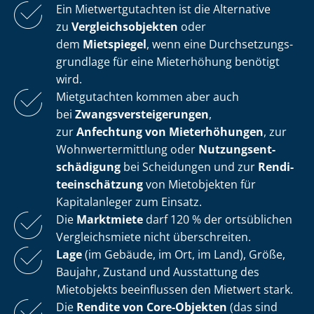
Ein Miet­wert­gut­ach­ten ist die Alternative
zu
Ver­gleichs­ob­jek­ten
oder
dem
Mietspiegel
, wenn eine Durch­set­zungs­
grund­la­ge für eine Mieterhöhung benötigt
wird.
Mietgutachten kommen aber auch
bei
Zwangs­ver­stei­ge­run­gen
,
zur
Anfechtung von Mieterhöhungen
, zur
Wohn­wert­ermitt­lung oder
Nut­zungs­ent­
schä­di­gung
bei Scheidungen und zur
Ren­di­
te­ein­schät­zung
von Mietobjekten für
Kapitalanleger zum Einsatz.
Die
Marktmiete
darf 120 % der ortsüblichen
Vergleichsmiete nicht überschreiten.
Lage
(im Gebäude, im Ort, im Land), Größe,
Baujahr, Zustand und Ausstattung des
Mietobjekts beeinflussen den Mietwert stark.
Die
Rendite von Core-Objekten
(das sind