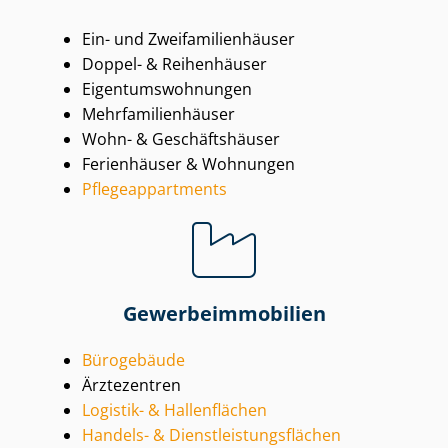
Ein- und Zwei­fa­mi­li­en­häu­ser
Doppel- & Reihenhäuser
Ei­gen­tums­woh­nun­gen
Mehr­fa­mi­li­en­häu­ser
Wohn- & Geschäftshäuser
Ferienhäuser & Wohnungen
Pfle­ge­ap­part­ments
Ge­wer­be­im­mo­bi­li­en
Bürogebäude
Ärztezentren
Logistik- & Hallenflächen
Handels- & Dienst­leis­tungs­flä­chen