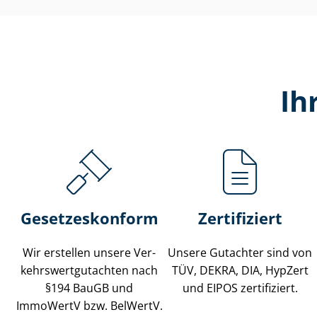
Ih
Gesetzes­konform
Zertifiziert
Wir erstellen unsere Ver­
Unsere Gutachter sind von
kehrs­wert­gut­ach­ten nach
TÜV, DEKRA, DIA, HypZert
§194 BauGB und
und EIPOS zertifiziert.
ImmoWertV bzw. BelWertV.