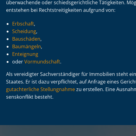
überwachende oder schieds­ge­richt­li­che Tätigkeiten. M
entstehen bei Recht­strei­tig­kei­ten aufgrund von:
Erbschaft
,
Scheidung
,
Bauschäden
,
Baumängeln
,
Enteignung
oder
Vormundschaft
.
Als vereidigter Sach­ver­stän­di­ger für Immobilien steht 
Staates. Er ist dazu verpflichtet, auf Anfrage eines Geric
gutachterliche Stellungnahme
zu erstellen. Eine Ausnahme
sens­kon­flikt besteht.