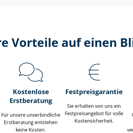
re Vorteile auf einen Bl
Kostenlose
Fest­preis­ga­ran­tie
Erstberatung
Sie erhalten von uns ein
Fest­preis­an­ge­bot für volle
Für unsere unverbindliche
Kos­ten­si­cher­heit.
Erstberatung entstehen
keine Kosten.
ve