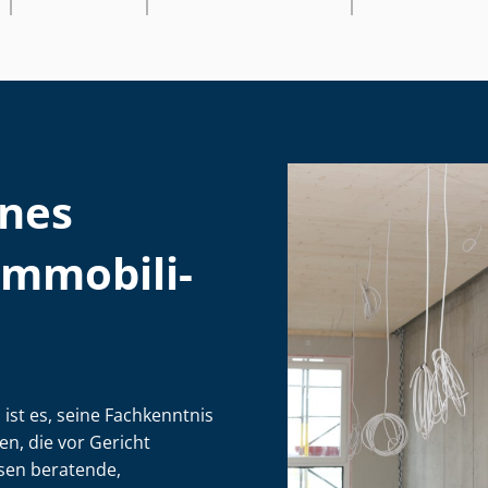
ines
­mo­bi­li­
n ist es, seine Fachkenntnis
en, die vor Gericht
sen beratende,