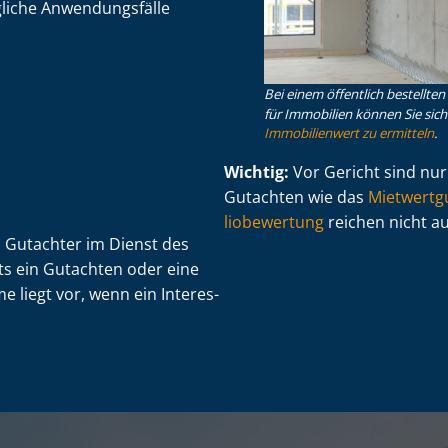
ögliche Anwendungsfälle
Bei einem öffentlich bestellte
für Immobilien können Sie sich s
Immobilienwert zu ermitteln
.
Wichtig:
Vor Gericht sind nur
Gutachten wie das
Miet­wert­g
lio­be­wer­tung
reichen nicht au
ein Gutachter im Dienst des
hts ein Gutachten oder eine
 liegt vor, wenn ein In­ter­es­