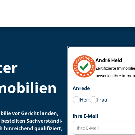
André Heid
ter
Zertifizierte Im­mo­bi
bewerten Ihre Immobi
mobilien
Anrede
Herr
Frau
ilie vor Gericht landen,
Ihre E-Mail
estellten Sach­ver­stän­di­
 hinreichend qualifiziert,