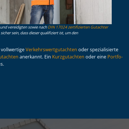
n und vereidigten sowie nach
DIN 17024 zertifizierten Gutachter
icher sein, dass dieser qualifiziert ist, um den
 vollwertige
Ver­kehrs­wert­gut­ach­ten
oder spezialisierte
ut­ach­ten
anerkannt. Ein
Kurzgutachten
oder eine
Port­fo­
s.