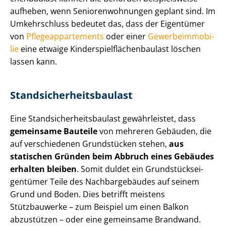
aufheben, wenn Se­nio­ren­woh­nun­gen geplant sind. Im
Umkehrschluss bedeutet das, dass der Eigentümer
von
Pfle­ge­ap­par­te­ments
oder einer
Ge­wer­be­im­mo­bi­
lie
eine etwaige Kin­der­spiel­flä­chen­bau­last löschen
lassen kann.
Stand­si­cher­heits­bau­last
Eine Stand­si­cher­heits­bau­last gewährleistet, dass
gemeinsame Bauteile
von mehreren Gebäuden, die
auf verschiedenen Grundstücken stehen,
aus
statischen Gründen beim Abbruch eines Gebäudes
erhalten bleiben
. Somit duldet ein Grund­stücks­ei­
gen­tü­mer Teile des Nachbargebäudes auf seinem
Grund und Boden. Dies betrifft meistens
Stützbauwerke – zum Beispiel um einen Balkon
abzustützen – oder eine gemeinsame Brandwand.