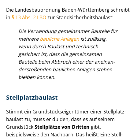
Die Lan­des­bau­ord­nung Baden-Württemberg schreibt
in
§ 13 Abs. 2 LBO
zur Stand­si­cher­heits­bau­last:
Die Verwendung gemeinsamer Bauteile für
mehrere
bauliche Anlagen
ist zulässig,
wenn durch Baulast und technisch
gesichert ist, dass die gemeinsamen
Bauteile beim Abbruch einer der an­ein­an­
der­sto­ßen­den baulichen Anlagen stehen
bleiben können.
Stell­platz­bau­last
Stimmt ein Grund­stücks­ei­gen­tü­mer einer Stell­platz­
bau­last zu, muss er dulden, dass es auf seinem
Grundstück
Stellplätze von Dritten
gibt,
beispielsweise den Nachbarn. Das heißt: Eine Stell­