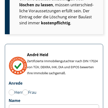
löschen zu lassen
, müssen un­ter­schied­
li­che Voraussetzungen erfüllt sein. Der
Eintrag oder die Löschung einer Baulast
sind immer
kostenpflichtig
.
André Heid
Zertifizierte Im­mo­bi­li­en­gut­ach­ter nach DIN 17024
von TÜV, DEKRA, IHK, DIA und EIPOS bewerten
Ihre Immobilie sachgemäß.
Anrede
Herr
Frau
Name