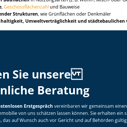
e
,
Ge­schoss­flä­chen­zahl
und Bauweise
ender Strukturen
, wie Grünflächen oder Denkmäler
altigkeit, Um­welt­ver­träg­lich­keit und städtebauliche
en Sie unsere
nliche Beratung
stenlosen Erstgespräch
vereinbaren wir gemeinsam einen 
mmobilie von uns schätzen lassen können. Sie erhalten ein s
 das auf Wunsch auch vor Gericht und auf Behörden gültig 