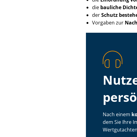
die
bauliche Dicht
der
Schutz besteh
Vorgaben zur
Nachh
Nutz
persö
Nach einem
ko
dem Sie Ihre I
Wertgutachten,