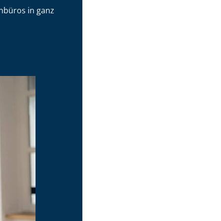
­bü­ros in ganz