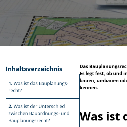
Das Bau­pla­nungs­re
In­halts­ver­zeich­nis
Es legt fest, ob un
bauen, umbauen oder 
1.
Was ist das Bau­pla­nungs­
kennen.
recht?
2.
Was ist der Unterschied
Was ist 
zwischen Bauordnungs- und
Bau­pla­nungs­recht?