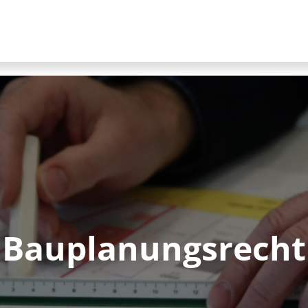
Bau­pla­nungs­recht