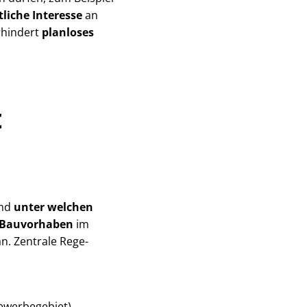
tliche Interesse
an
hindert
planloses
t
nd
unter welchen
n Bauvorhaben
im
. Zentrale Re­ge­
Gewerbegebiet)