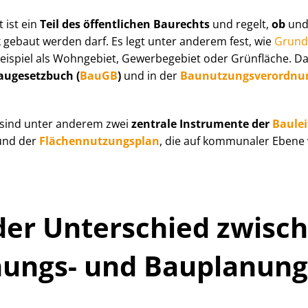
 ist ein
Teil des öffentlichen Baurechts
und regelt,
ob
un
gebaut werden darf. Es legt unter anderem fest, wie
Grund­
ispiel als Wohngebiet, Gewerbegebiet oder Grünfläche. Das
augesetzbuch (
BauGB
)
und in der
Bau­nut­zungs­ver­ord­n
t sind unter anderem zwei
zentrale Instrumente der
Baule
nd der
Flä­chen­nut­zungs­plan
, die auf kommunaler Eben
der Unterschied zwisc
ngs- und Bau­pla­nung