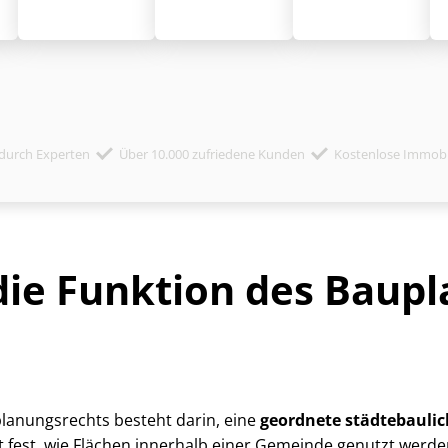
durch Experten
Über 10.000 zufriedene Kunden
Kostenlose Immob
die Funktion des Bau­pl
la­nungs­rechts besteht darin, eine
geordnete städtebauli
gt fest, wie Flächen innerhalb einer Gemeinde genutzt werde