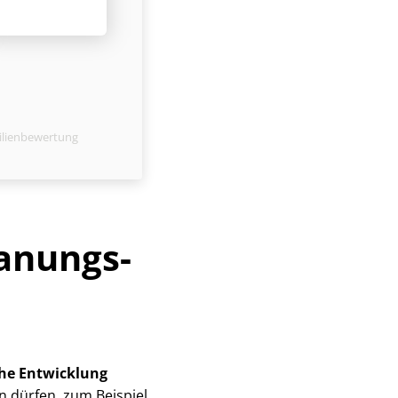
ilienbewertung
a­nungs­
che Entwicklung
n dürfen, zum Beispiel