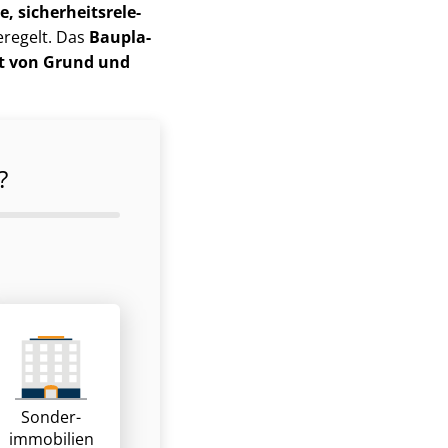
 si­cher­heits­re­le­
eregelt. Das
Bau­pla­
it von Grund und
?
Sonder­
immobilien