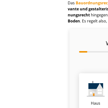
Das
Bau­ord­nungs­re
van­te und gestalter
nungs­recht
hingegen 
Boden
. Es regelt also,
Haus