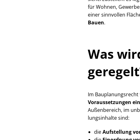
für Wohnen, Gewerbe o
einer sinnvollen Fläc
Bauen
.
Was wird
geregelt
Im Bau­pla­nungs­recht
Voraussetzungen ein
Außenbereich, im unbe
lungs­in­hal­te sind:
die
Aufstellung v
die
Einordnung vo