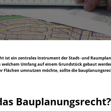
cht ist ein zentrales Instrument der Stadt- und Raumpla
d in welchem Umfang auf einem Grundstück gebaut werde
Flächen umnutzen möchte, sollte die bau­pla­nungs­rech
das Bau­pla­nungs­recht?