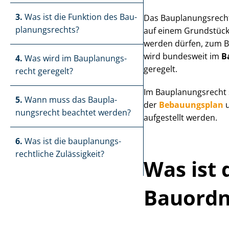
3.
Was ist die Funktion des Bau­
Das Bau­pla­nungs­recht
pla­nungs­rechts?
auf einem Grundstück 
werden dürfen, zum Be
wird bundesweit im
B
4.
Was wird im Bau­pla­nungs­
geregelt.
recht geregelt?
Im Bau­pla­nungs­rech
5.
Wann muss das Bau­pla­
der
Bebauungsplan
u
nungs­recht beachtet werden?
aufgestellt werden.
6.
Was ist die bau­pla­nungs­
recht­li­che Zulässigkeit?
Was ist 
Bauordnu