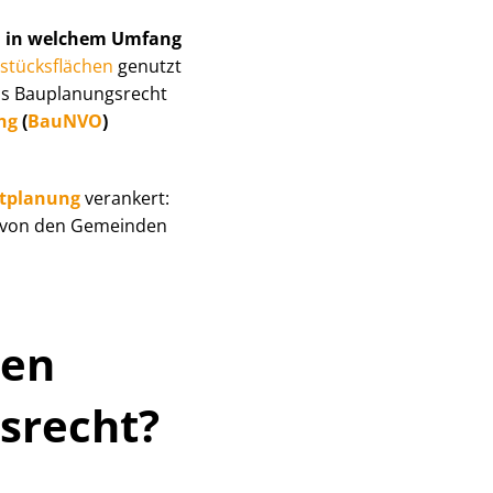
d
in welchem Umfang
stücks­flä­chen
genutzt
 Bau­pla­nungs­recht
ung
(
BauNVO
)
itplanung
verankert:
e von den Gemeinden
hen
s­recht?