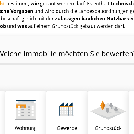
cht
bestimmt,
wie
gebaut werden darf. Es enthält
technische,
ische Vorgaben
und wird durch die Lan­des­bau­ord­nun­gen g
beschäftigt sich mit der
zulässigen baulichen Nutzbarke
ob
und
was
auf einem Grundstück gebaut werden darf.
Welche Immobilie möchten Sie bewerten
Wohnung
Gewerbe
Grund­stück