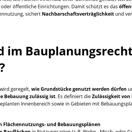
der öffentliche Einrichtungen. Damit schützt es das
öffen
hennutzung, sichert
Nach­bar­schafts­ver­träg­lich­keit
und ver
 im Bau­pla­nungs­rech
?
 wird geregelt,
wie Grundstücke genutzt werden dürfen
u
e Bebauung zulässig ist
. Es definiert die
Zulässigkeit vo
planten Innenbereich sowie in Gebieten mit Bebauungsplan
on Flächennutzungs- und Bebauungsplänen
n Bauflächen
in Nutzungsarten (z. B. Wohn-, Misch- oder 