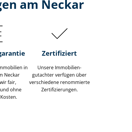
ngen am Neckar
garantie
Zertifiziert
mmobilien in
Unsere Immobilien­
am Neckar
gutachter verfügen über
ir fair,
verschiedene renommierte
 und ohne
Zer­ti­fi­zie­run­gen.
 Kosten.