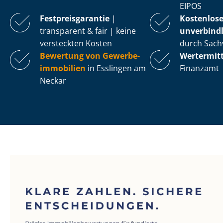
EIPOS
Fest­preis­ga­ran­tie
|
Kostenlos
transparent & fair | keine
unverbindl
versteckten Kosten
durch Sach
Bewertung von Ge­wer­be­
Wertermit
im­mo­bi­li­en
in Esslingen am
Finanzamt
Neckar