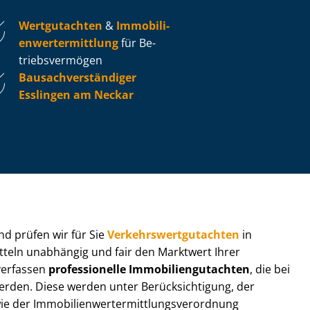
Wertgutachten
&
Im­mo­bi­li­
en­wert­ermitt­lung
für Be­
triebs­ver­mö­gen
Bau­sach­ver­stän­di­ger
Esslingen am Neckar
 und prüfen wir für Sie
Ver­kehrs­wert­gut­ach­ten
in
itteln unabhängig und fair den Marktwert Ihrer
 verfassen
professionelle Im­mo­bi­li­en­gut­ach­ten
, die bei
en. Diese werden unter Be­rück­sich­ti­gung, der
r Im­mo­bi­li­en­wert­ermitt­lungs­ver­ord­nung