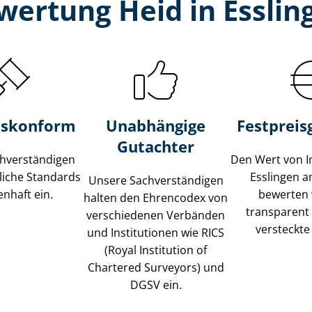
wertung Heid in Essli
s­konform
Unabhängige
Festpreis​
Gutachter
­ver­stän­di­gen
Den Wert von I
liche Standards
Esslingen 
Unsere Sach­ver­stän­di­gen
nhaft ein.
bewerten w
halten den Ehrencodex von
transparent
verschiedenen Verbänden
versteckte
und Institutionen wie RICS
(Royal Institution of
Chartered Surveyors) und
DGSV ein.