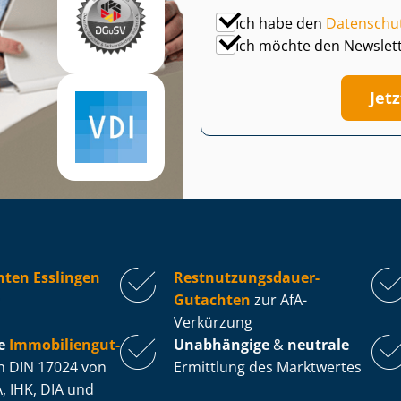
Ich habe den
Datenschu
Ich möchte den Newslet
Jet
ten Esslingen
Rest­nut­zungs­dau­er-
Gutachten
zur AfA-
Verkürzung
e
Im­mo­bi­li­en­gut­
Unabhängige
&
neutrale
 DIN 17024 von
Ermittlung des Marktwertes
, IHK, DIA und