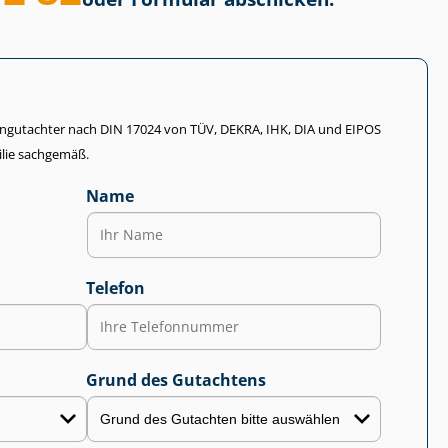
li­en­gut­ach­ter nach DIN 17024 von TÜV, DEKRA, IHK, DIA und EIPOS
lie sachgemäß.
Name
Telefon
Grund des Gutachtens