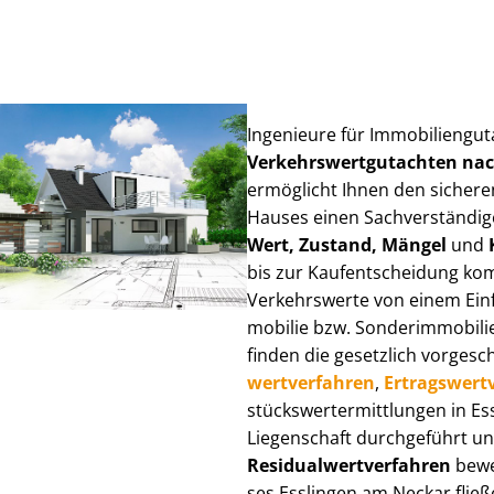
Ingenieure für Im­mo­bi­li­en­g
Ver­kehrs­wert­gut­ach­ten n
ermöglicht Ihnen den sicheren
Hauses einen Sach­ver­stän­di­ge
Wert, Zustand, Mängel
und
bis zur Kauf­ent­schei­dung k
Verkehrswerte von einem Einfam
mo­bi­lie bzw. Sonderimmobilie e
finden die gesetzlich vor­ge­sc
wert­ver­fah­ren
,
Er­trags­wert­
stücks­wert­ermitt­lun­gen in
Liegenschaft durchgeführt und
Re­si­du­al­wert­ver­fah­ren
bewer
ses Esslingen am Neckar fließen