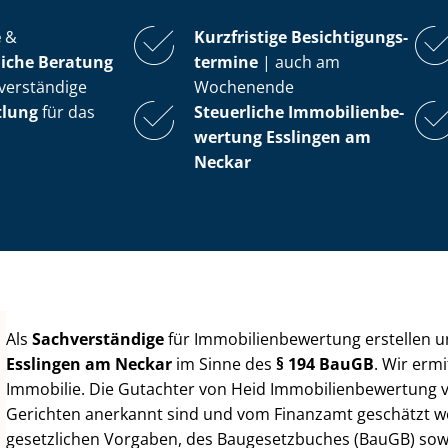
e
&
Kurzfristige Be­sich­ti­gungs­
iche Beratung
ter­mi­ne
| auch am
verständige
Wochenende
tlung
für das
Steuerliche Im­mo­bi­li­en­be­
wer­tung
Esslingen am
Neckar
Als
Sachverständige
für Im­mo­bi­li­en­be­wer­tung erstellen
Esslingen am Neckar
im Sinne des
§ 194 BauGB
. Wir erm
Immobilie. Die Gutachter von Heid Im­mo­bi­li­en­be­wer­tung
Gerichten anerkannt sind und vom Finanzamt geschätzt werd
gesetzlichen Vorgaben, des Baugesetzbuches (BauGB) sowie de