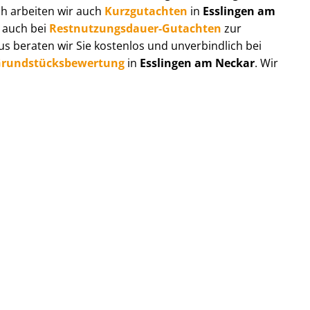
ch arbeiten wir auch
Kurzgutachten
in
Esslingen am
e auch bei
Rest­nut­zungs­dau­er-Gutachten
zur
 beraten wir Sie kostenlos und unverbindlich bei
rund­stücks­be­wer­tung
in
Esslingen am Neckar
. Wir