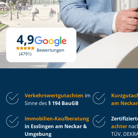
4,9
Bewertungen
4791
Ver­kehrs­wert­gut­ach­ten
im
Kurzgutach
Sinne des
§ 194 BauGB
am Neckar
Immobilien-Kaufberatung
Zertifiziert
in Esslingen am Neckar &
ach­ter
nach
Umgebung
TÜV, DEKRA