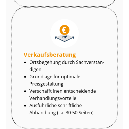
Ver­kaufs­be­ra­tung
Ortsbegehung durch Sach­ver­stän­
di­gen
Grundlage für optimale
Preisgestaltung
Verschafft Inen entscheidende
Ver­hand­lungs­vor­tei­le
Ausführliche schriftliche
Abhandlung (ca. 30-50 Seiten)