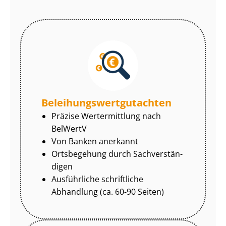
Be­lei­hungs­wert­gut­ach­ten
Präzise Wertermittlung nach
BelWertV
Von Banken anerkannt
Ortsbegehung durch Sach­ver­stän­
di­gen
Ausführliche schriftliche
Abhandlung (ca. 60-90 Seiten)