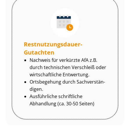
Rest­nut­zungs­dau­er-
Gutachten
Nachweis für verkürzte AfA z.B.
durch technischen Verschleiß oder
wirtschaftliche Entwertung.
Ortsbegehung durch Sach­ver­stän­
di­gen.
Ausführliche schriftliche
Abhandlung (ca. 30-50 Seiten)