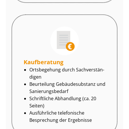
Kaufberatung
Ortsbegehung durch Sach­ver­stän­
di­gen
Beurteilung Gebäudesubstanz und
Sa­nie­rungs­be­darf
Schriftliche Abhandlung (ca. 20
Seiten)
Ausführliche telefonische
Besprechung der Ergebnisse