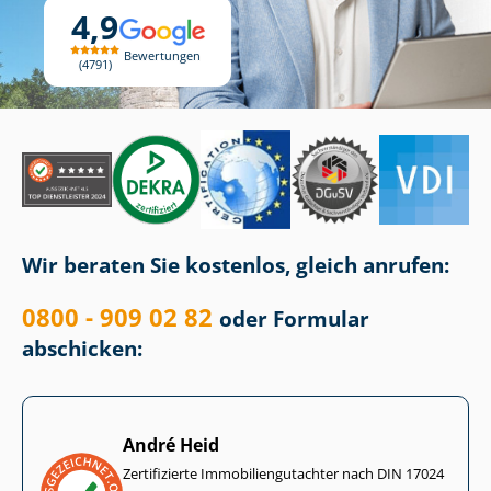
4,9
Bewertungen
4791
Wir beraten Sie kostenlos, gleich anrufen:
0800 - 909 02 82
oder Formular
abschicken:
André Heid
Zertifizierte Im­mo­bi­li­en­gut­ach­ter nach DIN 17024