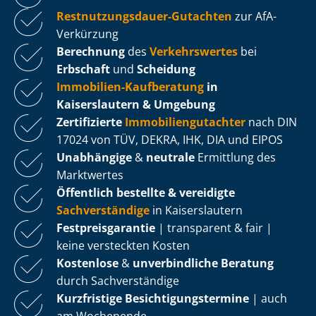
Rest­nut­zungs­dau­er-Gutachten
zur AfA-
Verkürzung
Berechnung
des
Verkehrswertes
bei
Erbschaft
und
Scheidung
Immobilien-Kaufberatung
in
Kaiserslautern & Umgebung
Zertifizierte
Im­mo­bi­li­en­gut­ach­ter
nach DIN
17024 von TÜV, DEKRA, IHK, DIA und EIPOS
Unabhängige
&
neutrale
Ermittlung des
Marktwertes
Öffentlich bestellte & vereidigte
Sachverständige
in Kaiserslautern
Fest­preis­ga­ran­tie
| transparent & fair |
keine versteckten Kosten
Kostenlose
&
unverbindliche Beratung
durch Sachverständige
Kurzfristige Be­sich­ti­gungs­ter­mi­ne
| auch
am Wochenende