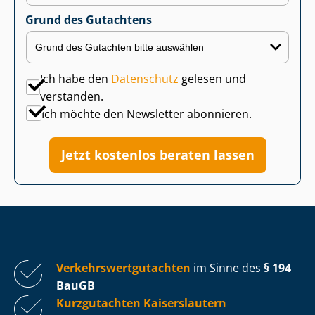
Grund des Gutachtens
Ich habe den
Datenschutz
gelesen und
verstanden.
Ich möchte den Newsletter abonnieren.
Jetzt kostenlos beraten lassen
Ver­kehrs­wert­gut­ach­ten
im Sinne des
§ 194
BauGB
Kurzgutachten Kaiserslautern