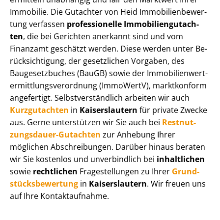
Immobilie. Die Gutachter von Heid Im­mo­bi­li­en­be­wer­
tung verfassen
professionelle Im­mo­bi­li­en­gut­ach­
ten
, die bei Gerichten anerkannt sind und vom
Finanzamt geschätzt werden. Diese werden unter Be­
rück­sich­ti­gung, der gesetzlichen Vorgaben, des
Baugesetzbuches (BauGB) sowie der Im­mo­bi­li­en­wert­
ermitt­lungs­ver­ord­nung (ImmoWertV), marktkonform
angefertigt. Selbst­ver­ständ­lich arbeiten wir auch
Kurzgutachten
in
Kaiserslautern
für private Zwecke
aus. Gerne unterstützen wir Sie auch bei
Rest­nut­
zungs­dau­er-Gutachten
zur Anhebung Ihrer
möglichen Abschreibungen. Darüber hinaus beraten
wir Sie kostenlos und unverbindlich bei
inhaltlichen
sowie
rechtlichen
Fragestellungen zu Ihrer
Grund­
stücks­be­wer­tung
in
Kaiserslautern
. Wir freuen uns
auf Ihre Kontaktaufnahme.