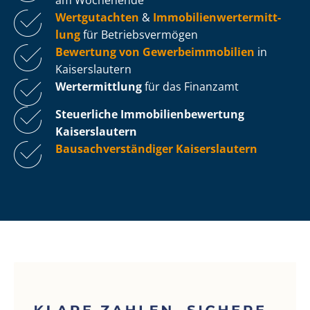
Wertgutachten
&
Im­mo­bi­li­en­wert­ermitt­
lung
für Be­triebs­ver­mö­gen
Bewertung von Ge­wer­be­im­mo­bi­li­en
in
Kaiserslautern
Wertermittlung
für das Finanzamt
Steuerliche Im­mo­bi­li­en­be­wer­tung
Kaiserslautern
Bau­sach­ver­stän­di­ger Kaiserslautern