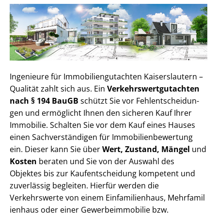
Ingenieure für Im­mo­bi­li­en­gut­ach­ten Kaiserslautern –
Qualität zahlt sich aus. Ein
Ver­kehrs­wert­gut­ach­ten
nach § 194 BauGB
schützt Sie vor Fehl­ent­schei­dun­
gen und ermöglicht Ihnen den sicheren Kauf Ihrer
Immobilie. Schalten Sie vor dem Kauf eines Hauses
einen Sach­ver­stän­di­gen für Im­mo­bi­li­en­be­wer­tung
ein. Dieser kann Sie über
Wert, Zustand, Mängel
und
Kosten
beraten und Sie von der Auswahl des
Objektes bis zur Kauf­ent­schei­dung kompetent und
zuverlässig begleiten. Hierfür werden die
Verkehrswerte von einem Einfamilienhaus, Mehr­fa­mi­l
i­en­haus oder einer Ge­wer­be­im­mo­bi­lie bzw.