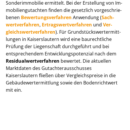
Sonderimmobilie ermittelt. Bei der Erstellung von Im­
mo­bi­li­en­gut­ach­ten finden die gesetzlich vor­ge­schrie­
be­nen
Be­wer­tungs­ver­fah­ren
Anwendung (
Sach­
wert­ver­fah­ren
,
Er­trags­wert­ver­fah­ren
und
Ver­
gleichs­wert­ver­fah­ren
). Für Grund­stücks­wert­ermitt­
lun­gen in Kaiserslautern wird eine baurechtliche
Prüfung der Liegenschaft durchgeführt und bei
entsprechendem Ent­wick­lungs­po­ten­zi­al nach dem
Re­si­du­al­wert­ver­fah­ren
bewertet. Die aktuellen
Marktdaten des Gut­ach­ter­aus­schus­ses
Kaiserslautern fließen über Ver­gleichs­prei­se in die
Ge­bäu­de­wert­ermitt­lung sowie den Bodenrichtwert
mit ein.