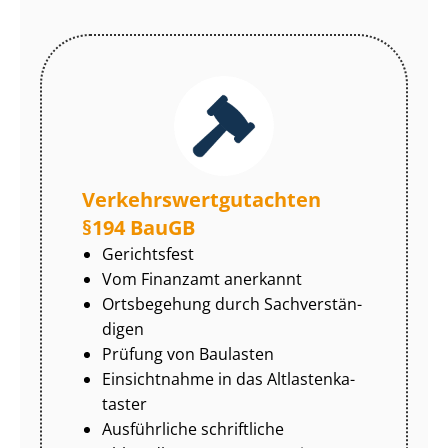
Ver­kehrs­wert­gut­ach­ten
§194 BauGB
Gerichtsfest
Vom Finanzamt anerkannt
Ortsbegehung durch Sach­ver­stän­
di­gen
Prüfung von Baulasten
Einsichtnahme in das Alt­las­ten­ka­
tas­ter
Ausführliche schriftliche