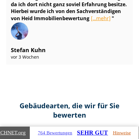
da ich dort nicht ganz soviel Erfahrung besitze.
Hierbei wurde ich von den Sach­ver­stän­di­gen
von Heid Im­mo­bi­li­en­be­wer­tung
[...mehr]
Stefan Kuhn
vor 3 Wochen
Gebäudearten, die wir für Sie
bewerten
SEHR GUT
ICHNET
.org
764 Bewertungen
Hinweise