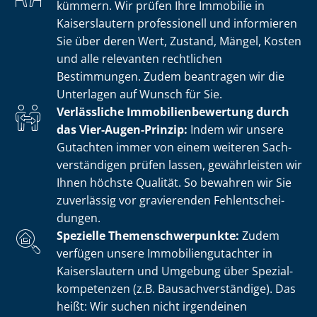
kümmern. Wir prüfen Ihre Immobilie in
Kaiserslautern professionell und informieren
Sie über deren Wert, Zustand, Mängel, Kosten
und alle relevanten rechtlichen
Bestimmungen. Zudem beantragen wir die
Unterlagen auf Wunsch für Sie.
Verlässliche Im­mo­bi­li­en­be­wer­tung durch
das Vier-Augen-Prinzip:
Indem wir unsere
Gutachten immer von einem weiteren Sach­
ver­stän­di­gen prüfen lassen, gewährleisten wir
Ihnen höchste Qualität. So bewahren wir Sie
zuverlässig vor gravierenden Fehl­ent­schei­
dun­gen.
Spezielle The­men­schwer­punk­te:
Zudem
verfügen unsere Im­mo­bi­li­en­gut­ach­ter in
Kaiserslautern und Umgebung über Spe­zi­al­
kom­pe­ten­zen (z.B. Bau­sach­ver­stän­di­ge). Das
heißt: Wir suchen nicht irgendeinen