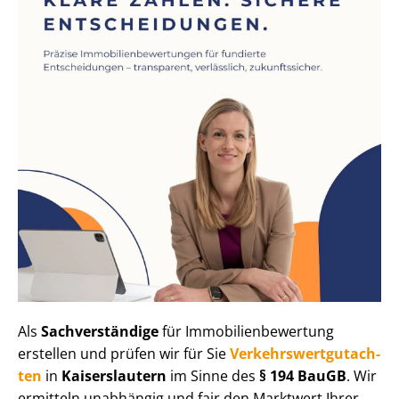
Als
Sachverständige
für Im­mo­bi­li­en­be­wer­tung
erstellen und prüfen wir für Sie
Ver­kehrs­wert­gut­ach­
ten
in
Kaiserslautern
im Sinne des
§ 194 BauGB
. Wir
ermitteln unabhängig und fair den Marktwert Ihrer