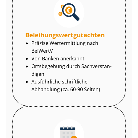
Be­lei­hungs­wert­gut­ach­ten
Präzise Wertermittlung nach
BelWertV
Von Banken anerkannt
Ortsbegehung durch Sach­ver­stän­
di­gen
Ausführliche schriftliche
Abhandlung (ca. 60-90 Seiten)