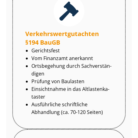
Ver­kehrs­wert­gut­ach­ten
§194 BauGB
Gerichtsfest
Vom Finanzamt anerkannt
Ortsbegehung durch Sach­ver­stän­
di­gen
Prüfung von Baulasten
Einsichtnahme in das Alt­las­ten­ka­
tas­ter
Ausführliche schriftliche
Abhandlung (ca. 70-120 Seiten)