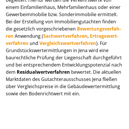
begleiten. Hierfür werden die Verkehrswerte von
einem Einfamilienhaus, Mehr­fa­mi­li­en­haus oder einer
Ge­wer­be­im­mo­bi­lie bzw. Sonderimmobilie ermittelt.
Bei der Erstellung von Im­mo­bi­li­en­gut­ach­ten finden
die gesetzlich vor­ge­schrie­be­nen
Be­wer­tungs­ver­fah­
ren
Anwendung (
Sach­wert­ver­fah­ren
,
Er­trags­wert­
ver­fah­ren
und
Ver­gleichs­wert­ver­fah­ren
). Für
Grund­stücks­wert­ermitt­lun­gen in Jena wird eine
baurechtliche Prüfung der Liegenschaft durchgeführt
und bei entsprechendem Ent­wick­lungs­po­ten­zi­al nach
dem
Re­si­du­al­wert­ver­fah­ren
bewertet. Die aktuellen
Marktdaten des Gut­ach­ter­aus­schus­ses Jena fließen
über Ver­gleichs­prei­se in die Ge­bäu­de­wert­ermitt­lung
sowie den Bodenrichtwert mit ein.