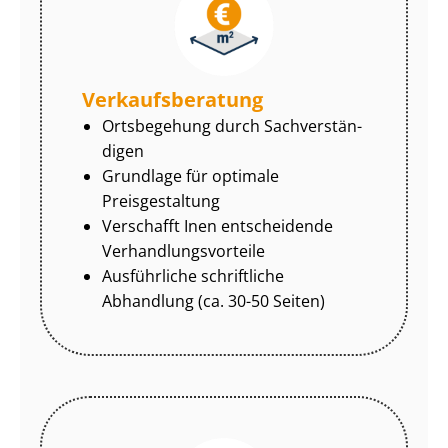
Ver­kaufs­be­ra­tung
Ortsbegehung durch Sach­ver­stän­
di­gen
Grundlage für optimale
Preisgestaltung
Verschafft Inen entscheidende
Ver­hand­lungs­vor­tei­le
Ausführliche schriftliche
Abhandlung (ca. 30-50 Seiten)