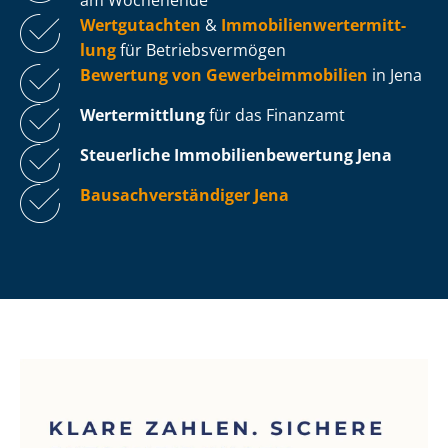
Wertgutachten
&
Im­mo­bi­li­en­wert­ermitt­
lung
für Be­triebs­ver­mö­gen
Bewertung von Ge­wer­be­im­mo­bi­li­en
in Jena
Wertermittlung
für das Finanzamt
Steuerliche Im­mo­bi­li­en­be­wer­tung
Jena
Bau­sach­ver­stän­di­ger Jena