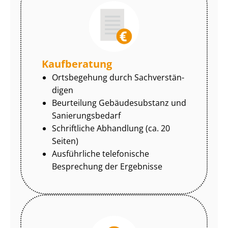
Kaufberatung
Ortsbegehung durch Sach­ver­stän­
di­gen
Beurteilung Gebäudesubstanz und
Sa­nie­rungs­be­darf
Schriftliche Abhandlung (ca. 20
Seiten)
Ausführliche telefonische
Besprechung der Ergebnisse