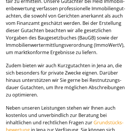
fair zu ermitteln. Unsere Gutachter bei Heid Im­mo­bi­li­
en­be­wer­tung verfassen professionelle Im­mo­bi­li­en­gut­
ach­ten, die sowohl von Gerichten anerkannt als auch
vom Finanzamt geschätzt werden. Bei der Erstellung
dieser Gutachten beachten wir alle gesetzlichen
Vorgaben des Baugesetzbuches (BauGB) sowie der
Im­mo­bi­li­en­wert­ermitt­lungs­ver­ord­nung (ImmoWertV),
um marktkonforme Ergebnisse zu liefern.
Zudem bieten wir auch Kurzgutachten in Jena an, die
sich besonders für private Zwecke eignen. Darüber
hinaus unterstützen wir Sie gerne bei Rest­nut­zungs­
dau­er Gutachten, um Ihre möglichen Abschreibungen
zu optimieren.
Neben unseren Leistungen stehen wir Ihnen auch
kostenlos und unverbindlich zur Beratung bei
inhaltlichen und rechtlichen Fragen zur
Grund­stücks­
be­wer­tung
in Jena zur Verfügung. Sie können sich