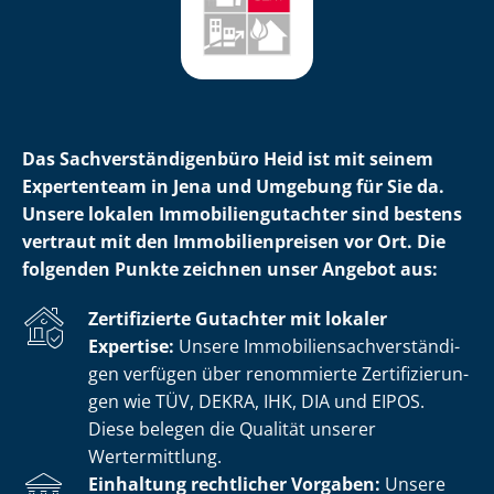
Das Sach­ver­stän­di­gen­bü­ro Heid ist mit seinem
Expertenteam in Jena und Umgebung für Sie da.
Unsere lokalen Im­mo­bi­li­en­gut­ach­ter sind bestens
vertraut mit den Im­mo­bi­li­en­prei­sen vor Ort. Die
folgenden Punkte zeichnen unser Angebot aus:
Zertifizierte Gutachter mit lokaler
Expertise:
Unsere Im­mo­bi­li­en­sach­ver­stän­di­
gen verfügen über renommierte Zer­ti­fi­zie­run­
gen wie TÜV, DEKRA, IHK, DIA und EIPOS.
Diese belegen die Qualität unserer
Wertermittlung.
Einhaltung rechtlicher Vorgaben:
Unsere