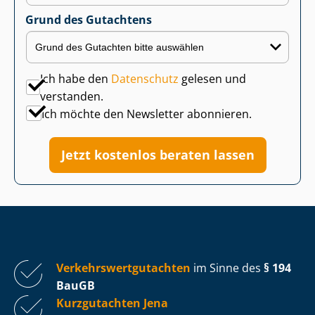
Grund des Gutachtens
Ich habe den
Datenschutz
gelesen und
verstanden.
Ich möchte den Newsletter abonnieren.
Jetzt kostenlos beraten lassen
Ver­kehrs­wert­gut­ach­ten
im Sinne des
§ 194
BauGB
Kurzgutachten Jena