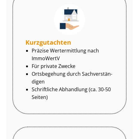
Kurzgutachten
Präzise Wertermittlung nach
ImmoWertV
Für private Zwecke
Ortsbegehung durch Sach­ver­stän­
di­gen
Schriftliche Abhandlung (ca. 30-50
Seiten)