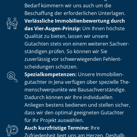
Bedarf kümmern wir uns auch um die
Beschaffung der erforderlichen Unterlagen.
Verlässliche Im­mo­bi­li­en­be­wer­tung durch
das Vier-Augen-Prinzip:
Um Ihnen höchste
Qualität zu bieten, lassen wir unsere
Gutachten stets von einem weiteren Sach­ver­
stän­di­gen prüfen. So können wir Sie
zuverlässig vor schwerwiegenden Fehl­ent­
schei­dun­gen schützen.
Spe­zi­al­kom­pe­ten­zen:
Unsere Im­mo­bi­li­en­
gut­ach­ter in Jena verfügen über spezielle The­
men­schwer­punk­te wie Bau­sach­ver­stän­di­ge.
Dadurch können wir Ihre individuellen
Anliegen bestens bedienen und stellen sicher,
dass wir den optimal geeigneten Gutachter
für Ihr Projekt auswählen.
Auch kurzfristige Termine:
Ihre
Zufriedenheit liegt uns am Herzen. Deshalb