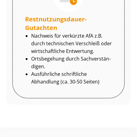
Rest­nut­zungs­dau­er-
Gutachten
Nachweis für verkürzte AfA z.B.
durch technischen Verschleiß oder
wirtschaftliche Entwertung.
Ortsbegehung durch Sach­ver­stän­
di­gen.
Ausführliche schriftliche
Abhandlung (ca. 30-50 Seiten)