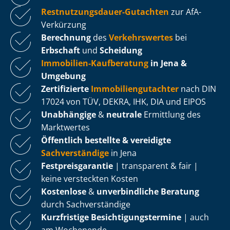
Rest­nut­zungs­dau­er-Gutachten
zur AfA-
Verkürzung
Berechnung
des
Verkehrswertes
bei
Erbschaft
und
Scheidung
Immobilien-Kaufberatung
in Jena &
Umgebung
Zertifizierte
Im­mo­bi­li­en­gut­ach­ter
nach DIN
17024 von TÜV, DEKRA, IHK, DIA und EIPOS
Unabhängige
&
neutrale
Ermittlung des
Marktwertes
Öffentlich bestellte & vereidigte
Sachverständige
in Jena
Fest­preis­ga­ran­tie
| transparent & fair |
keine versteckten Kosten
Kostenlose
&
unverbindliche Beratung
durch Sachverständige
Kurzfristige Be­sich­ti­gungs­ter­mi­ne
| auch
am Wochenende