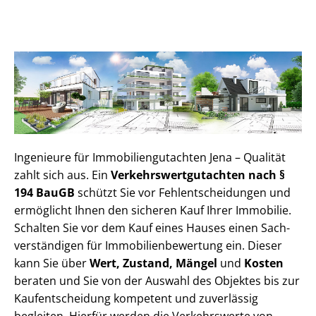
Ingenieure für Im­mo­bi­li­en­gut­ach­ten Jena – Qualität
zahlt sich aus. Ein
Ver­kehrs­wert­gut­ach­ten nach §
194 BauGB
schützt Sie vor Fehl­ent­schei­dun­gen und
ermöglicht Ihnen den sicheren Kauf Ihrer Immobilie.
Schalten Sie vor dem Kauf eines Hauses einen Sach­
ver­stän­di­gen für Im­mo­bi­li­en­be­wer­tung ein. Dieser
kann Sie über
Wert, Zustand, Mängel
und
Kosten
beraten und Sie von der Auswahl des Objektes bis zur
Kauf­ent­schei­dung kompetent und zuverlässig