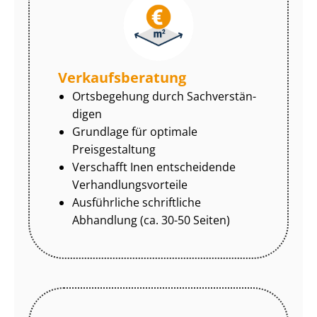
Ver­kaufs­be­ra­tung
Ortsbegehung durch Sach­ver­stän­
di­gen
Grundlage für optimale
Preisgestaltung
Verschafft Inen entscheidende
Ver­hand­lungs­vor­tei­le
Ausführliche schriftliche
Abhandlung (ca. 30-50 Seiten)