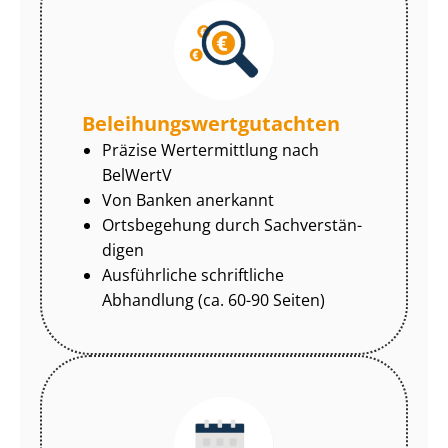
Be­lei­hungs­wert­gut­ach­ten
Präzise Wertermittlung nach
BelWertV
Von Banken anerkannt
Ortsbegehung durch Sach­ver­stän­
di­gen
Ausführliche schriftliche
Abhandlung (ca. 60-90 Seiten)