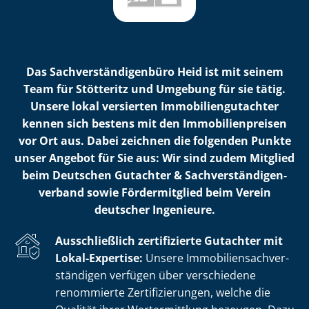
Das Sach­ver­stän­di­gen­bü­ro Heid ist mit seinem
Team für Stötteritz und Umgebung für sie tätig.
Unsere lokal versierten Im­mo­bi­li­en­gut­ach­ter
kennen sich bestens mit den Im­mo­bi­li­en­prei­sen
vor Ort aus. Dabei zeichnen die folgenden Punkte
unser Angebot für Sie aus: Wir sind zudem Mitglied
beim Deutschen Gutachter & Sach­ver­stän­di­gen­
ver­band sowie Fördermitglied beim Verein
deutscher Ingenieure.
Ausschließlich zertifizierte Gutachter mit
Lokal-Expertise:
Unsere Im­mo­bi­li­en­sach­ver­
stän­di­gen verfügen über verschiedene
renommierte Zer­ti­fi­zie­run­gen, welche die