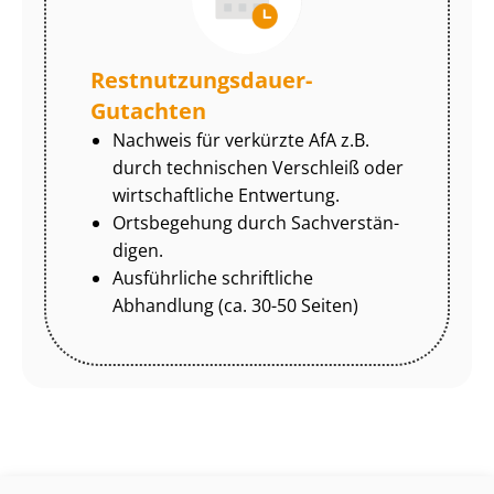
Rest­nut­zungs­dau­er-
Gutachten
Nachweis für verkürzte AfA z.B.
durch technischen Verschleiß oder
wirtschaftliche Entwertung.
Ortsbegehung durch Sach­ver­stän­
di­gen.
Ausführliche schriftliche
Abhandlung (ca. 30-50 Seiten)