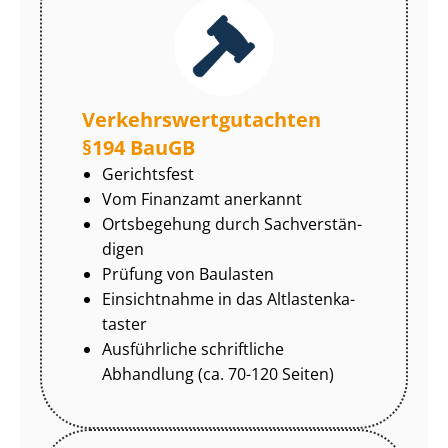
Ver­kehrs­wert­gut­ach­ten
§194 BauGB
Gerichtsfest
Vom Finanzamt anerkannt
Ortsbegehung durch Sach­ver­stän­
di­gen
Prüfung von Baulasten
Einsichtnahme in das Alt­las­ten­ka­
tas­ter
Ausführliche schriftliche
Abhandlung (ca. 70-120 Seiten)