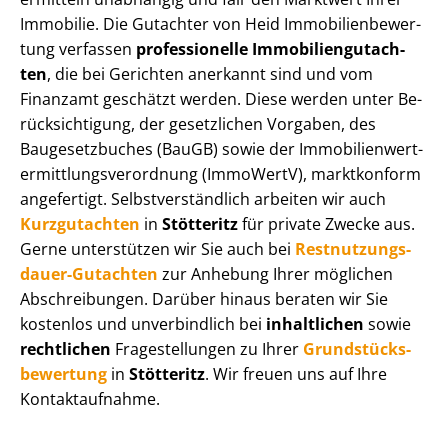
Immobilie. Die Gutachter von Heid Im­mo­bi­li­en­be­wer­
tung verfassen
professionelle Im­mo­bi­li­en­gut­ach­
ten
, die bei Gerichten anerkannt sind und vom
Finanzamt geschätzt werden. Diese werden unter Be­
rück­sich­ti­gung, der gesetzlichen Vorgaben, des
Baugesetzbuches (BauGB) sowie der Im­mo­bi­li­en­wert­
ermitt­lungs­ver­ord­nung (ImmoWertV), marktkonform
angefertigt. Selbst­ver­ständ­lich arbeiten wir auch
Kurzgutachten
in
Stötteritz
für private Zwecke aus.
Gerne unterstützen wir Sie auch bei
Rest­nut­zungs­
dau­er-Gutachten
zur Anhebung Ihrer möglichen
Abschreibungen. Darüber hinaus beraten wir Sie
kostenlos und unverbindlich bei
inhaltlichen
sowie
rechtlichen
Fragestellungen zu Ihrer
Grund­stücks­
be­wer­tung
in
Stötteritz
. Wir freuen uns auf Ihre
Kontaktaufnahme.