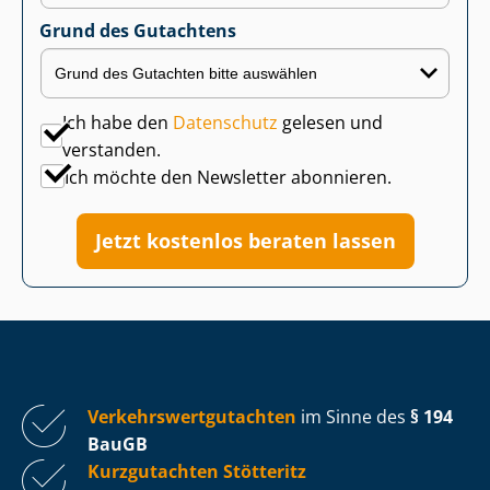
Grund des Gutachtens
Ich habe den
Datenschutz
gelesen und
verstanden.
Ich möchte den Newsletter abonnieren.
Jetzt kostenlos beraten lassen
Ver­kehrs­wert­gut­ach­ten
im Sinne des
§ 194
BauGB
Kurzgutachten Stötteritz