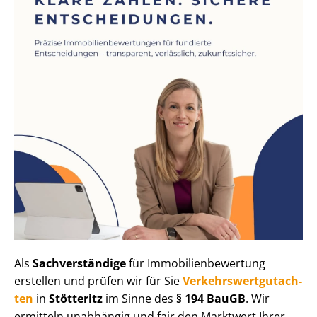
Als
Sachverständige
für Im­mo­bi­li­en­be­wer­tung
erstellen und prüfen wir für Sie
Ver­kehrs­wert­gut­ach­
ten
in
Stötteritz
im Sinne des
§ 194 BauGB
. Wir
ermitteln unabhängig und fair den Marktwert Ihrer