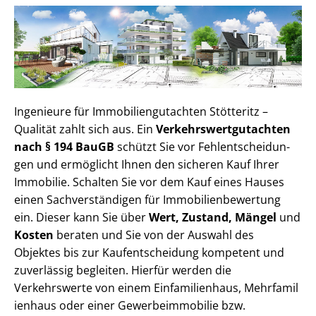
Ingenieure für Im­mo­bi­li­en­gut­ach­ten Stötteritz –
Qualität zahlt sich aus. Ein
Ver­kehrs­wert­gut­ach­ten
nach § 194 BauGB
schützt Sie vor Fehl­ent­schei­dun­
gen und ermöglicht Ihnen den sicheren Kauf Ihrer
Immobilie. Schalten Sie vor dem Kauf eines Hauses
einen Sach­ver­stän­di­gen für Im­mo­bi­li­en­be­wer­tung
ein. Dieser kann Sie über
Wert, Zustand, Mängel
und
Kosten
beraten und Sie von der Auswahl des
Objektes bis zur Kauf­ent­schei­dung kompetent und
zuverlässig begleiten. Hierfür werden die
Verkehrswerte von einem Einfamilienhaus, Mehr­fa­mi­l
i­en­haus oder einer Ge­wer­be­im­mo­bi­lie bzw.