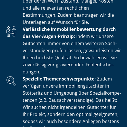
über deren Wert, Zustand, Mängel, Kosten
und alle relevanten rechtlichen
Bestimmungen. Zudem beantragen wir die
Unterlagen auf Wunsch für Sie.
Verlässliche Im­mo­bi­li­en­be­wer­tung durch
das Vier-Augen-Prinzip:
Indem wir unsere
Gutachten immer von einem weiteren Sach­
ver­stän­di­gen prüfen lassen, gewährleisten wir
Ihnen höchste Qualität. So bewahren wir Sie
zuverlässig vor gravierenden Fehl­ent­schei­
dun­gen.
Spezielle The­men­schwer­punk­te:
Zudem
verfügen unsere Im­mo­bi­li­en­gut­ach­ter in
Stötteritz und Umgebung über Spe­zi­al­kom­pe­
ten­zen (z.B. Bau­sach­ver­stän­di­ge). Das heißt:
Wir suchen nicht irgendeinen Gutachter für
Ihr Projekt, sondern den optimal geeigneten,
sodass wir auch besondere Anliegen bestens