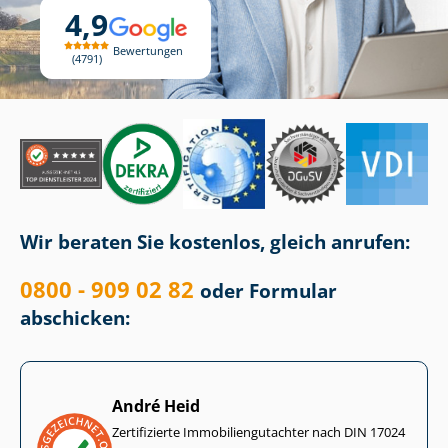
4,9
Bewertungen
4791
Wir beraten Sie kostenlos, gleich anrufen:
0800 - 909 02 82
oder Formular
abschicken:
André Heid
Zertifizierte Im­mo­bi­li­en­gut­ach­ter nach DIN 17024