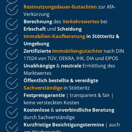
Rest­nut­zungs­dau­er-Gutachten
zur AfA-
Verkürzung
Berechnung
des
Verkehrswertes
bei
Erbschaft
und
Scheidung
Immobilien-Kaufberatung
in Stötteritz &
Umgebung
Zertifizierte
Im­mo­bi­li­en­gut­ach­ter
nach DIN
17024 von TÜV, DEKRA, IHK, DIA und EIPOS
Unabhängige
&
neutrale
Ermittlung des
Marktwertes
Öffentlich bestellte & vereidigte
Sachverständige
in Stötteritz
Fest­preis­ga­ran­tie
| transparent & fair |
keine versteckten Kosten
Kostenlose
&
unverbindliche Beratung
durch Sachverständige
Kurzfristige Be­sich­ti­gungs­ter­mi­ne
| auch
am Wochenende