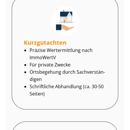
Kurzgutachten
Präzise Wertermittlung nach
ImmoWertV
Für private Zwecke
Ortsbegehung durch Sach­ver­stän­
di­gen
Schriftliche Abhandlung (ca. 30-50
Seiten)