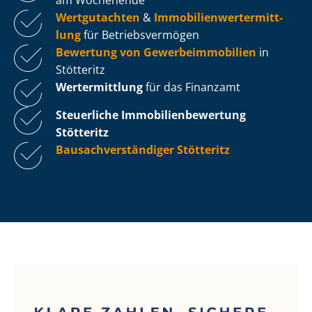
Wertgutachten
&
Im­mo­bi­li­en­wert­ermitt­
lung
für Be­triebs­ver­mö­gen
Bewertung von Ge­wer­be­im­mo­bi­li­en
in
Stötteritz
Wertermittlung
für das Finanzamt
Steuerliche Im­mo­bi­li­en­be­wer­tung
Stötteritz
Bau­sach­ver­stän­di­ger Stötteritz