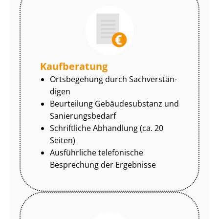
Kaufberatung
Ortsbegehung durch Sach­ver­stän­
di­gen
Beurteilung Gebäudesubstanz und
Sa­nie­rungs­be­darf
Schriftliche Abhandlung (ca. 20
Seiten)
Ausführliche telefonische
Besprechung der Ergebnisse