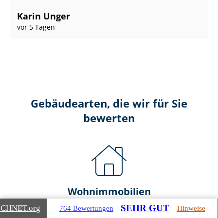
Karin Unger
vor 5 Tagen
Gebäudearten, die wir für Sie
bewerten
Wohnimmobilien
SEHR GUT
ICHNET
.org
764 Bewertungen
Hinweise
Ein- und Zwei­fa­mi­li­en­häu­ser