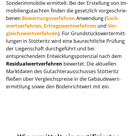
Sonderimmobilie ermittelt. Bei der Erstellung von Im­
mo­bi­li­en­gut­ach­ten finden die gesetzlich vor­ge­schrie­
be­nen
Be­wer­tungs­ver­fah­ren
Anwendung (
Sach­
wert­ver­fah­ren
,
Er­trags­wert­ver­fah­ren
und
Ver­
gleichs­wert­ver­fah­ren
). Für Grund­stücks­wert­ermitt­
lun­gen in Stötteritz wird eine baurechtliche Prüfung
der Liegenschaft durchgeführt und bei
entsprechendem Ent­wick­lungs­po­ten­zi­al nach dem
Re­si­du­al­wert­ver­fah­ren
bewertet. Die aktuellen
Marktdaten des Gut­ach­ter­aus­schus­ses Stötteritz
fließen über Ver­gleichs­prei­se in die Ge­bäu­de­wert­
ermitt­lung sowie den Bodenrichtwert mit ein.