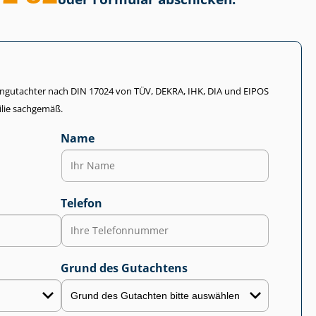
li­en­gut­ach­ter nach DIN 17024 von TÜV, DEKRA, IHK, DIA und EIPOS
lie sachgemäß.
Name
Telefon
Grund des Gutachtens