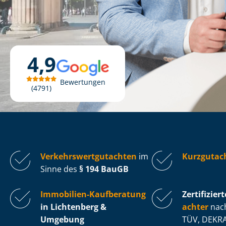
4,9
Bewertungen
4791
Ver­kehrs­wert­gut­ach­ten
im
Kurzgutac
Sinne des
§ 194 BauGB
Immobilien-Kaufberatung
Zertifiziert
in Lichtenberg &
ach­ter
nach
Umgebung
TÜV, DEKRA