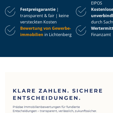
EIPOS
Fest­preis­ga­ran­tie
|
Kostenlos
transparent & fair | keine
unverbindl
versteckten Kosten
durch Sach
Bewertung von Ge­wer­be­
Wertermit
im­mo­bi­li­en
in Lichtenberg
Finanzamt