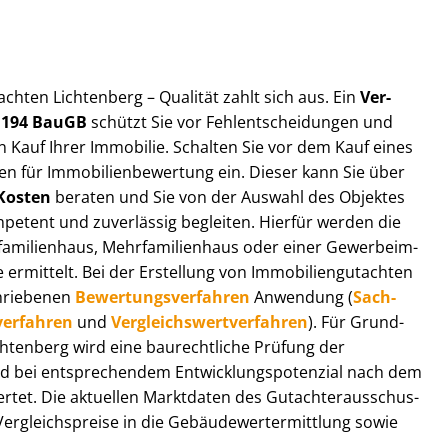
t­ach­ten Lichtenberg – Qualität zahlt sich aus. Ein
Ver­
§ 194 BauGB
schützt Sie vor Fehl­ent­schei­dun­gen und
 Kauf Ihrer Immobilie. Schalten Sie vor dem Kauf eines
n für Im­mo­bi­li­en­be­wer­tung ein. Dieser kann Sie über
Kosten
beraten und Sie von der Auswahl des Objektes
ompetent und zuverlässig begleiten. Hierfür werden die
ilienhaus, Mehr­fa­mi­li­en­haus oder einer Ge­wer­be­im­
rmittelt. Bei der Erstellung von Im­mo­bi­li­en­gut­ach­ten
hrie­be­nen
Be­wer­tungs­ver­fah­ren
Anwendung (
Sach­
ver­fah­ren
und
Ver­gleichs­wert­ver­fah­ren
). Für Grund­
Lichtenberg wird eine baurechtliche Prüfung der
 bei entsprechendem Ent­wick­lungs­po­ten­zi­al nach dem
tet. Die aktuellen Marktdaten des Gut­ach­ter­aus­schus­
r­gleichs­prei­se in die Ge­bäu­de­wert­ermitt­lung sowie