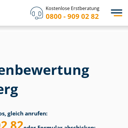
Kostenlose Erstberatung
0800 - 909 02 82
en­bewertung
erg
s, gleich anrufen:
02 82
oder Formular abschicken: