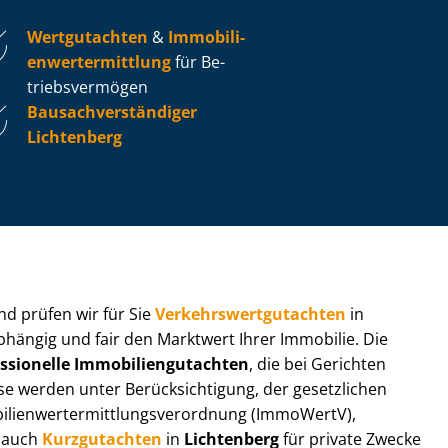
Wertgutachten
&
Im­mo­bi­li­
en­wert­ermitt­lung
für Be­
triebs­ver­mö­gen
Bau­sach­ver­stän­di­ger
Lichtenberg
 und prüfen wir für Sie
Ver­kehrs­wert­gut­ach­ten
in
bhängig und fair den Marktwert Ihrer Immobilie. Die
ssionelle Im­mo­bi­li­en­gut­ach­ten
, die bei Gerichten
werden unter Be­rück­sich­ti­gung, der gesetzlichen
i­en­wert­ermitt­lungs­ver­ord­nung (ImmoWertV),
r auch
Kurzgutachten
in
Lichtenberg
für private Zwecke