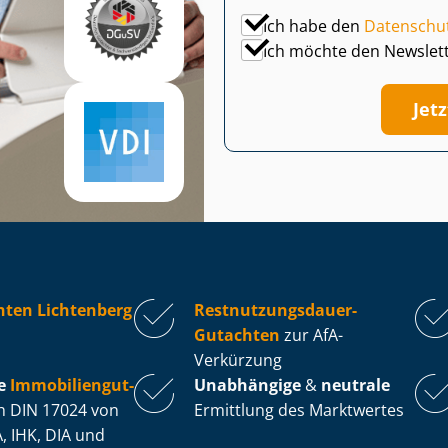
Ich habe den
Datenschu
Ich möchte den Newslet
Jet
hten Lichtenberg
Rest­nut­zungs­dau­er-
Gutachten
zur AfA-
Verkürzung
e
Im­mo­bi­li­en­gut­
Unabhängige
&
neutrale
 DIN 17024 von
Ermittlung des Marktwertes
, IHK, DIA und