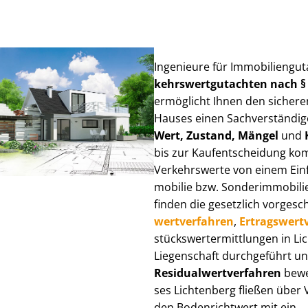
Ingenieure für Im­mo­bi­li­en­gu
kehrs­wert­gut­ach­ten nach 
ermöglicht Ihnen den sicheren
Hauses einen Sach­ver­stän­di­ge
Wert, Zustand, Mängel
und
bis zur Kauf­ent­schei­dung k
Verkehrswerte von einem Einfam
mo­bi­lie bzw. Sonderimmobilie e
finden die gesetzlich vor­ge­sc
wert­ver­fah­ren
,
Er­trags­wert­
stücks­wert­ermitt­lun­gen in 
Liegenschaft durchgeführt und
Re­si­du­al­wert­ver­fah­ren
bewer
ses Lichtenberg fließen über Ve
den Bodenrichtwert mit ein.