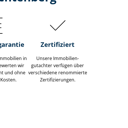
garantie
Zertifiziert
mmobilien in
Unsere Immobilien­
ewerten wir
gutachter verfügen über
ent und ohne
verschiedene renommierte
 Kosten.
Zer­ti­fi­zie­run­gen.