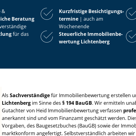
e
&
Kurzfristige Be­sich­ti­gungs­
iche Beratung
ter­mi­ne
| auch am
verständige
Wochenende
tlung
für das
Steuerliche Im­mo­bi­li­en­be­
wer­tung
Lichtenberg
Als
Sachverständige
für Im­mo­bi­li­en­be­wer­tung erstellen
Lichtenberg
im Sinne des
§ 194 BauGB
. Wir ermitteln una
Gutachter von Heid Im­mo­bi­li­en­be­wer­tung verfassen
profe
anerkannt sind und vom Finanzamt geschätzt werden. Diese 
Vorgaben, des Baugesetzbuches (BauGB) sowie der Im­mo­bi­l
marktkonform angefertigt. Selbst­ver­ständ­lich arbeiten wi