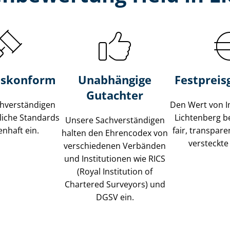
s­konform
Unabhängige
Festpreis​
Gutachter
­ver­stän­di­gen
Den Wert von I
liche Standards
Lichtenberg b
Unsere Sach­ver­stän­di­gen
nhaft ein.
fair, transpar
halten den Ehrencodex von
versteckte
verschiedenen Verbänden
und Institutionen wie RICS
(Royal Institution of
Chartered Surveyors) und
DGSV ein.