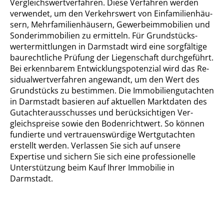
Ver­gleichs­wert­ver­fah­ren. Diese Verfahren werden
verwendet, um den Verkehrswert von Ein­fa­mi­li­en­häu­
sern, Mehr­fa­mi­li­en­häu­sern, Ge­wer­be­im­mo­bi­li­en und
Son­der­im­mo­bi­li­en zu ermitteln. Für Grund­stücks­
wert­ermitt­lun­gen in Darmstadt wird eine sorgfältige
baurechtliche Prüfung der Liegenschaft durchgeführt.
Bei erkennbarem Ent­wick­lungs­po­ten­zi­al wird das Re­
si­du­al­wert­ver­fah­ren angewandt, um den Wert des
Grundstücks zu bestimmen. Die Im­mo­bi­li­en­gut­ach­ten
in Darmstadt basieren auf aktuellen Marktdaten des
Gut­ach­ter­aus­schus­ses und berücksichtigen Ver­
gleichs­prei­se sowie den Bodenrichtwert. So können
fundierte und ver­trau­ens­wür­di­ge Wertgutachten
erstellt werden. Verlassen Sie sich auf unsere
Expertise und sichern Sie sich eine professionelle
Unterstützung beim Kauf Ihrer Immobilie in
Darmstadt.