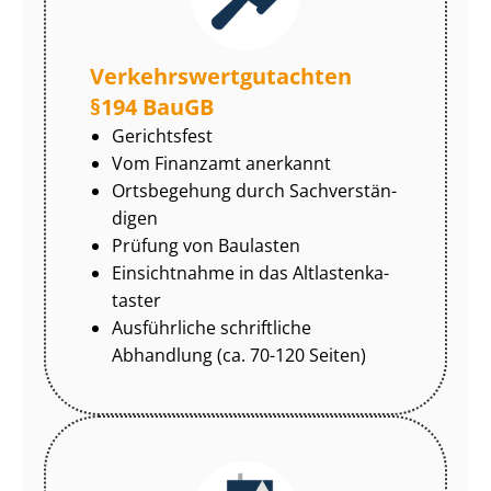
Ver­kehrs­wert­gut­ach­ten
§194 BauGB
Gerichtsfest
Vom Finanzamt anerkannt
Ortsbegehung durch Sach­ver­stän­
di­gen
Prüfung von Baulasten
Einsichtnahme in das Alt­las­ten­ka­
tas­ter
Ausführliche schriftliche
Abhandlung (ca. 70-120 Seiten)