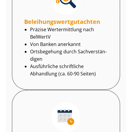
Be­lei­hungs­wert­gut­ach­ten
Präzise Wertermittlung nach
BelWertV
Von Banken anerkannt
Ortsbegehung durch Sach­ver­stän­
di­gen
Ausführliche schriftliche
Abhandlung (ca. 60-90 Seiten)