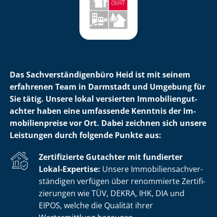
Das Sach­ver­stän­di­gen­bü­ro Heid ist mit seinem
erfahrenen Team in Darmstadt und Umgebung für
Sie tätig. Unsere lokal versierten Im­mo­bi­li­en­gut­
ach­ter haben eine umfassende Kenntnis der Im­
mo­bi­li­en­prei­se vor Ort. Dabei zeichnen sich unsere
Leistungen durch folgende Punkte aus:
Zertifizierte Gutachter mit fundierter
Lokal-Expertise:
Unsere Im­mo­bi­li­en­sach­ver­
stän­di­gen verfügen über renommierte Zer­ti­fi­
zie­run­gen wie TÜV, DEKRA, IHK, DIA und
EIPOS, welche die Qualität ihrer