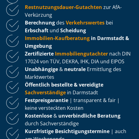
Rest­nut­zungs­dau­er-Gutachten
zur AfA-
Verkürzung
Berechnung
des
Verkehrswertes
bei
Erbschaft
und
Scheidung
Immobilien-Kaufberatung
in Darmstadt &
Umgebung
Zertifizierte
Im­mo­bi­li­en­gut­ach­ter
nach DIN
17024 von TÜV, DEKRA, IHK, DIA und EIPOS
Unabhängige
&
neutrale
Ermittlung des
Marktwertes
Öffentlich bestellte & vereidigte
Sachverständige
in Darmstadt
Fest­preis­ga­ran­tie
| transparent & fair |
keine versteckten Kosten
Kostenlose
&
unverbindliche Beratung
durch Sachverständige
Kurzfristige Be­sich­ti­gungs­ter­mi­ne
| auch
am Wochenende