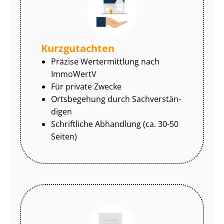
Kurzgutachten
Präzise Wertermittlung nach
ImmoWertV
Für private Zwecke
Ortsbegehung durch Sach­ver­stän­
di­gen
Schriftliche Abhandlung (ca. 30-50
Seiten)