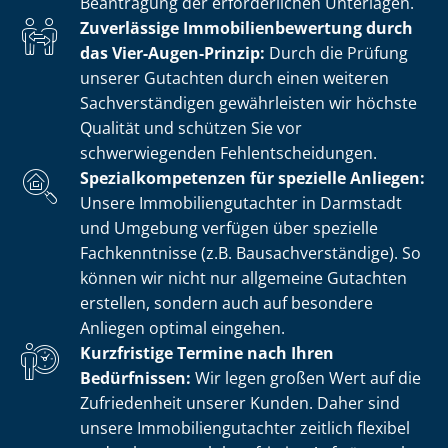
Beantragung der erforderlichen Unterlagen.
Zuverlässige Im­mo­bi­li­en­be­wer­tung durch
das Vier-Augen-Prinzip:
Durch die Prüfung
unserer Gutachten durch einen weiteren
Sach­ver­stän­di­gen gewährleisten wir höchste
Qualität und schützen Sie vor
schwerwiegenden Fehl­ent­schei­dun­gen.
Spe­zi­al­kom­pe­ten­zen für spezielle Anliegen:
Unsere Im­mo­bi­li­en­gut­ach­ter in Darmstadt
und Umgebung verfügen über spezielle
Fachkenntnisse (z.B. Bau­sach­ver­stän­di­ge). So
können wir nicht nur allgemeine Gutachten
erstellen, sondern auch auf besondere
Anliegen optimal eingehen.
Kurzfristige Termine nach Ihren
Bedürfnissen:
Wir legen großen Wert auf die
Zufriedenheit unserer Kunden. Daher sind
unsere Im­mo­bi­li­en­gut­ach­ter zeitlich flexibel