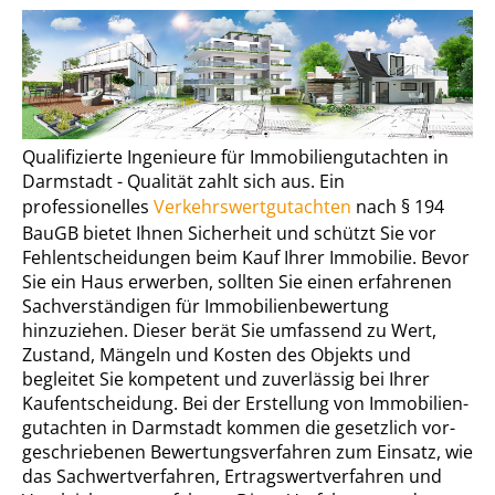
Qualifizierte Ingenieure für Im­mo­bi­li­en­gut­ach­ten in
Darmstadt - Qualität zahlt sich aus. Ein
professionelles
Ver­kehrs­wert­gut­ach­ten
nach § 194
BauGB bietet Ihnen Sicherheit und schützt Sie vor
Fehl­ent­schei­dun­gen beim Kauf Ihrer Immobilie. Bevor
Sie ein Haus erwerben, sollten Sie einen erfahrenen
Sach­ver­stän­di­gen für Im­mo­bi­li­en­be­wer­tung
hinzuziehen. Dieser berät Sie umfassend zu Wert,
Zustand, Mängeln und Kosten des Objekts und
begleitet Sie kompetent und zuverlässig bei Ihrer
Kauf­ent­schei­dung. Bei der Erstellung von Im­mo­bi­li­en­
gut­ach­ten in Darmstadt kommen die gesetzlich vor­
ge­schrie­be­nen Be­wer­tungs­ver­fah­ren zum Einsatz, wie
das Sach­wert­ver­fah­ren, Er­trags­wert­ver­fah­ren und