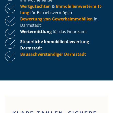
Wertgutachten
&
Im­mo­bi­li­en­wert­ermitt­
lung
für Be­triebs­ver­mö­gen
Bewertung von Ge­wer­be­im­mo­bi­li­en
in
Darmstadt
Wertermittlung
für das Finanzamt
Steuerliche Im­mo­bi­li­en­be­wer­tung
Darmstadt
Bau­sach­ver­stän­di­ger Darmstadt