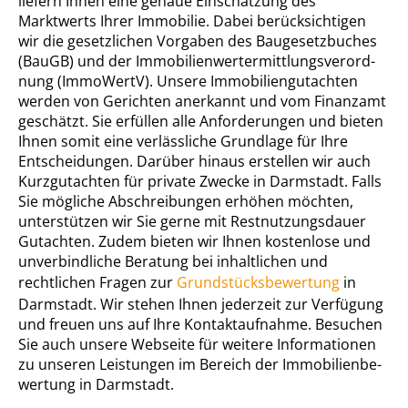
liefern Ihnen eine genaue Einschätzung des
Marktwerts Ihrer Immobilie. Dabei berücksichtigen
wir die gesetzlichen Vorgaben des Baugesetzbuches
(BauGB) und der Im­mo­bi­li­en­wert­ermitt­lungs­ver­ord­
nung (ImmoWertV). Unsere Im­mo­bi­li­en­gut­ach­ten
werden von Gerichten anerkannt und vom Finanzamt
geschätzt. Sie erfüllen alle Anforderungen und bieten
Ihnen somit eine verlässliche Grundlage für Ihre
Entscheidungen. Darüber hinaus erstellen wir auch
Kurzgutachten für private Zwecke in Darmstadt. Falls
Sie mögliche Abschreibungen erhöhen möchten,
unterstützen wir Sie gerne mit Rest­nut­zungs­dau­er
Gutachten. Zudem bieten wir Ihnen kostenlose und
unverbindliche Beratung bei inhaltlichen und
rechtlichen Fragen zur
Grund­stücks­be­wer­tung
in
Darmstadt. Wir stehen Ihnen jederzeit zur Verfügung
und freuen uns auf Ihre Kontaktaufnahme. Besuchen
Sie auch unsere Webseite für weitere Informationen
zu unseren Leistungen im Bereich der Im­mo­bi­li­en­be­
wer­tung in Darmstadt.