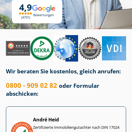
4,9
Bewertungen
4791
Wir beraten Sie kostenlos, gleich anrufen:
0800 - 909 02 82
oder Formular
abschicken:
André Heid
Zertifizierte Im­mo­bi­li­en­gut­ach­ter nach DIN 17024