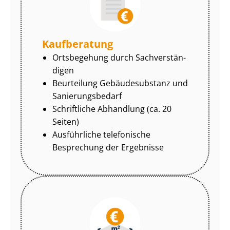
Kaufberatung
Ortsbegehung durch Sach­ver­stän­
di­gen
Beurteilung Gebäudesubstanz und
Sa­nie­rungs­be­darf
Schriftliche Abhandlung (ca. 20
Seiten)
Ausführliche telefonische
Besprechung der Ergebnisse