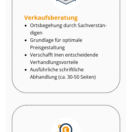
Ver­kaufs­be­ra­tung
Ortsbegehung durch Sach­ver­stän­
di­gen
Grundlage für optimale
Preisgestaltung
Verschafft Inen entscheidende
Ver­hand­lungs­vor­tei­le
Ausführliche schriftliche
Abhandlung (ca. 30-50 Seiten)