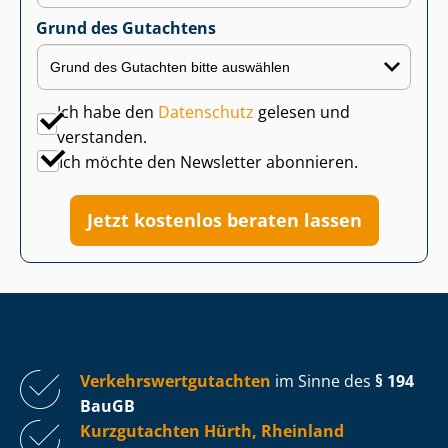
Grund des Gutachtens
Ich habe den
Datenschutz
gelesen und
verstanden.
Ich möchte den Newsletter abonnieren.
Jetzt kostenlos beraten lassen
Ver­kehrs­wert­gut­ach­ten
im Sinne des
§ 194
BauGB
Kurzgutachten Hürth, Rheinland