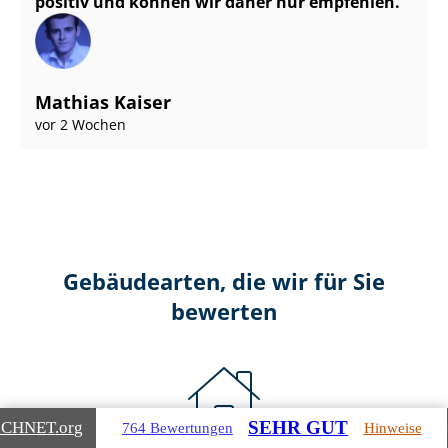
positiv und können wir daher nur empfehlen.
Mathias Kaiser
vor 2 Wochen
Gebäudearten, die wir für Sie
bewerten
SEHR GUT
ICHNET
.org
764 Bewertungen
Hinweise