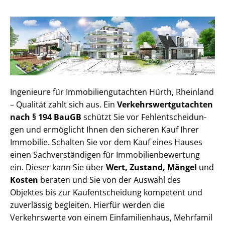
Ingenieure für Im­mo­bi­li­en­gut­ach­ten Hürth, Rheinland
– Qualität zahlt sich aus. Ein
Ver­kehrs­wert­gut­ach­ten
nach § 194 BauGB
schützt Sie vor Fehl­ent­schei­dun­
gen und ermöglicht Ihnen den sicheren Kauf Ihrer
Immobilie. Schalten Sie vor dem Kauf eines Hauses
einen Sach­ver­stän­di­gen für Im­mo­bi­li­en­be­wer­tung
ein. Dieser kann Sie über
Wert, Zustand, Mängel
und
Kosten
beraten und Sie von der Auswahl des
Objektes bis zur Kauf­ent­schei­dung kompetent und
zuverlässig begleiten. Hierfür werden die
Verkehrswerte von einem Einfamilienhaus, Mehr­fa­mi­l