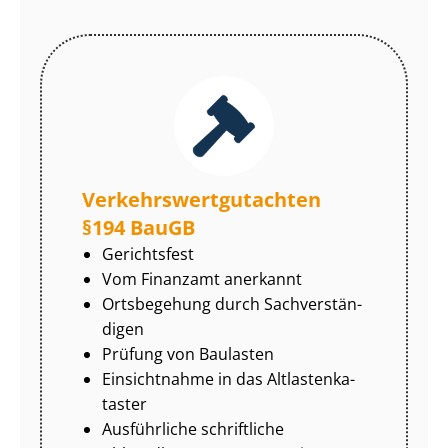
Ver­kehrs­wert­gut­ach­ten
§194 BauGB
Gerichtsfest
Vom Finanzamt anerkannt
Ortsbegehung durch Sach­ver­stän­
di­gen
Prüfung von Baulasten
Einsichtnahme in das Alt­las­ten­ka­
tas­ter
Ausführliche schriftliche