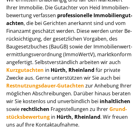
Ihrer Immobilie. Die Gutachter von Heid Im­mo­bi­li­en­
be­wer­tung verfassen
professionelle Im­mo­bi­li­en­gut­
ach­ten
, die bei Gerichten anerkannt sind und vom
Finanzamt geschätzt werden. Diese werden unter Be­
rück­sich­ti­gung, der gesetzlichen Vorgaben, des
Baugesetzbuches (BauGB) sowie der Im­mo­bi­li­en­wert­
ermitt­lungs­ver­ord­nung (ImmoWertV), marktkonform
angefertigt. Selbst­ver­ständ­lich arbeiten wir auch
Kurzgutachten
in
Hürth, Rheinland
für private
Zwecke aus. Gerne unterstützen wir Sie auch bei
Rest­nut­zungs­dau­er-Gutachten
zur Anhebung Ihrer
möglichen Abschreibungen. Darüber hinaus beraten
wir Sie kostenlos und unverbindlich bei
inhaltlichen
sowie
rechtlichen
Fragestellungen zu Ihrer
Grund­
stücks­be­wer­tung
in
Hürth, Rheinland
. Wir freuen
uns auf Ihre Kontaktaufnahme.