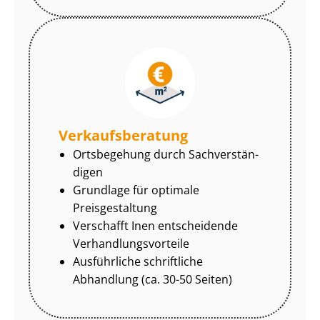
Ver­kaufs­be­ra­tung
Ortsbegehung durch Sach­ver­stän­
di­gen
Grundlage für optimale
Preisgestaltung
Verschafft Inen entscheidende
Ver­hand­lungs­vor­tei­le
Ausführliche schriftliche
Abhandlung (ca. 30-50 Seiten)