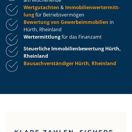
Wertgutachten
&
Im­mo­bi­li­en­wert­ermitt­
lung
für Be­triebs­ver­mö­gen
Bewertung von Ge­wer­be­im­mo­bi­li­en
in
Hürth, Rheinland
Wertermittlung
für das Finanzamt
Steuerliche Im­mo­bi­li­en­be­wer­tung
Hürth,
Rheinland
Bau­sach­ver­stän­di­ger Hürth, Rheinland