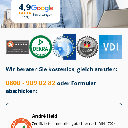
4,9
Bewertungen
4791
Wir beraten Sie kostenlos, gleich anrufen:
0800 - 909 02 82
oder Formular
abschicken:
André Heid
Zertifizierte Im­mo­bi­li­en­gut­ach­ter nach DIN 17024