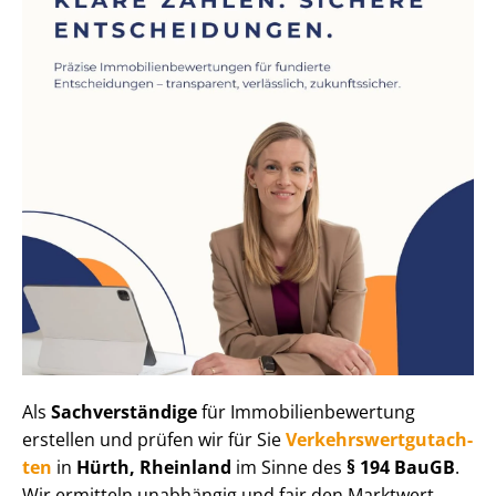
Als
Sachverständige
für Im­mo­bi­li­en­be­wer­tung
erstellen und prüfen wir für Sie
Ver­kehrs­wert­gut­ach­
ten
in
Hürth, Rheinland
im Sinne des
§ 194 BauGB
.
Wir ermitteln unabhängig und fair den Marktwert