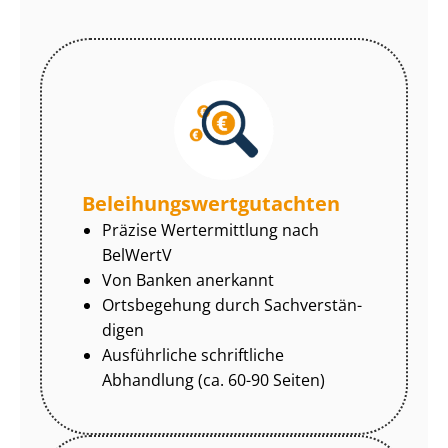
Be­lei­hungs­wert­gut­ach­ten
Präzise Wertermittlung nach
BelWertV
Von Banken anerkannt
Ortsbegehung durch Sach­ver­stän­
di­gen
Ausführliche schriftliche
Abhandlung (ca. 60-90 Seiten)