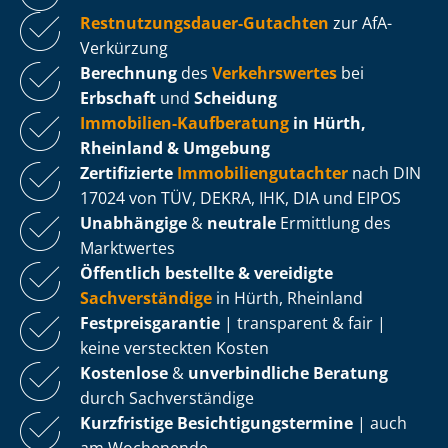
Rest­nut­zungs­dau­er-Gutachten
zur AfA-
Verkürzung
Berechnung
des
Verkehrswertes
bei
Erbschaft
und
Scheidung
Immobilien-Kaufberatung
in Hürth,
Rheinland & Umgebung
Zertifizierte
Im­mo­bi­li­en­gut­ach­ter
nach DIN
17024 von TÜV, DEKRA, IHK, DIA und EIPOS
Unabhängige
&
neutrale
Ermittlung des
Marktwertes
Öffentlich bestellte & vereidigte
Sachverständige
in Hürth, Rheinland
Fest­preis­ga­ran­tie
| transparent & fair |
keine versteckten Kosten
Kostenlose
&
unverbindliche Beratung
durch Sachverständige
Kurzfristige Be­sich­ti­gungs­ter­mi­ne
| auch
am Wochenende