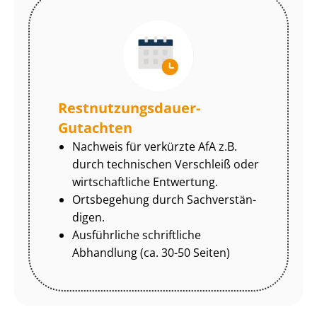
Rest­nut­zungs­dau­er-
Gutachten
Nachweis für verkürzte AfA z.B.
durch technischen Verschleiß oder
wirtschaftliche Entwertung.
Ortsbegehung durch Sach­ver­stän­
di­gen.
Ausführliche schriftliche
Abhandlung (ca. 30-50 Seiten)