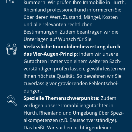
kümmern. Wir prüfen Ihre Immobilie in Hürth,
Rheinland professionell und informieren Sie
über deren Wert, Zustand, Mängel, Kosten
und alle relevanten rechtlichen
Bestimmungen. Zudem beantragen wir die
Unterlagen auf Wunsch für Sie.
Verlässliche Im­mo­bi­li­en­be­wer­tung durch
das Vier-Augen-Prinzip:
Indem wir unsere
Gutachten immer von einem weiteren Sach­
ver­stän­di­gen prüfen lassen, gewährleisten wir
Ihnen höchste Qualität. So bewahren wir Sie
zuverlässig vor gravierenden Fehl­ent­schei­
dun­gen.
Spezielle The­men­schwer­punk­te:
Zudem
verfügen unsere Im­mo­bi­li­en­gut­ach­ter in
Hürth, Rheinland und Umgebung über Spe­zi­
al­kom­pe­ten­zen (z.B. Bau­sach­ver­stän­di­ge).
Das heißt: Wir suchen nicht irgendeinen