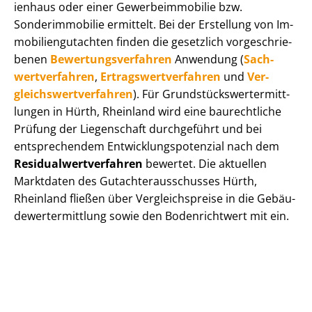
i­en­haus oder einer Ge­wer­be­im­mo­bi­lie bzw.
Sonderimmobilie ermittelt. Bei der Erstellung von Im­
mo­bi­li­en­gut­ach­ten finden die gesetzlich vor­ge­schrie­
be­nen
Be­wer­tungs­ver­fah­ren
Anwendung (
Sach­
wert­ver­fah­ren
,
Er­trags­wert­ver­fah­ren
und
Ver­
gleichs­wert­ver­fah­ren
). Für Grund­stücks­wert­ermitt­
lun­gen in Hürth, Rheinland wird eine baurechtliche
Prüfung der Liegenschaft durchgeführt und bei
entsprechendem Ent­wick­lungs­po­ten­zi­al nach dem
Re­si­du­al­wert­ver­fah­ren
bewertet. Die aktuellen
Marktdaten des Gut­ach­ter­aus­schus­ses Hürth,
Rheinland fließen über Ver­gleichs­prei­se in die Ge­bäu­
de­wert­ermitt­lung sowie den Bodenrichtwert mit ein.