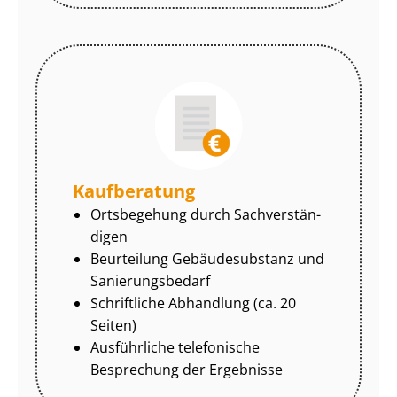
Kaufberatung
Ortsbegehung durch Sach­ver­stän­
di­gen
Beurteilung Gebäudesubstanz und
Sa­nie­rungs­be­darf
Schriftliche Abhandlung (ca. 20
Seiten)
Ausführliche telefonische
Besprechung der Ergebnisse