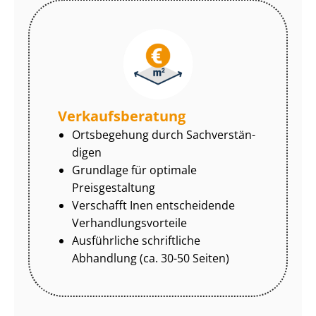
Ver­kaufs­be­ra­tung
Ortsbegehung durch Sach­ver­stän­
di­gen
Grundlage für optimale
Preisgestaltung
Verschafft Inen entscheidende
Ver­hand­lungs­vor­tei­le
Ausführliche schriftliche
Abhandlung (ca. 30-50 Seiten)