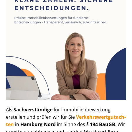
Als
Sachverständige
für Im­mo­bi­li­en­be­wer­tung
erstellen und prüfen wir für Sie
Ver­kehrs­wert­gut­ach­
ten
in
Hamburg-Nord
im Sinne des
§ 194 BauGB
. Wir
ermitteln unabhängig und fair den Marktwert Ihrer