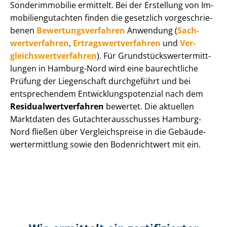
Sonderimmobilie ermittelt. Bei der Erstellung von Im­
mo­bi­li­en­gut­ach­ten finden die gesetzlich vor­ge­schrie­
be­nen
Be­wer­tungs­ver­fah­ren
Anwendung (
Sach­
wert­ver­fah­ren
,
Er­trags­wert­ver­fah­ren
und
Ver­
gleichs­wert­ver­fah­ren
). Für Grund­stücks­wert­ermitt­
lun­gen in Hamburg-Nord wird eine baurechtliche
Prüfung der Liegenschaft durchgeführt und bei
entsprechendem Ent­wick­lungs­po­ten­zi­al nach dem
Re­si­du­al­wert­ver­fah­ren
bewertet. Die aktuellen
Marktdaten des Gut­ach­ter­aus­schus­ses Hamburg-
Nord fließen über Ver­gleichs­prei­se in die Ge­bäu­de­
wert­ermitt­lung sowie den Bodenrichtwert mit ein.