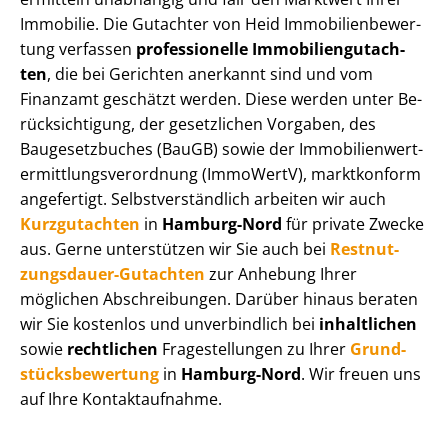
Immobilie. Die Gutachter von Heid Im­mo­bi­li­en­be­wer­
tung verfassen
professionelle Im­mo­bi­li­en­gut­ach­
ten
, die bei Gerichten anerkannt sind und vom
Finanzamt geschätzt werden. Diese werden unter Be­
rück­sich­ti­gung, der gesetzlichen Vorgaben, des
Baugesetzbuches (BauGB) sowie der Im­mo­bi­li­en­wert­
ermitt­lungs­ver­ord­nung (ImmoWertV), marktkonform
angefertigt. Selbst­ver­ständ­lich arbeiten wir auch
Kurzgutachten
in
Hamburg-Nord
für private Zwecke
aus. Gerne unterstützen wir Sie auch bei
Rest­nut­
zungs­dau­er-Gutachten
zur Anhebung Ihrer
möglichen Abschreibungen. Darüber hinaus beraten
wir Sie kostenlos und unverbindlich bei
inhaltlichen
sowie
rechtlichen
Fragestellungen zu Ihrer
Grund­
stücks­be­wer­tung
in
Hamburg-Nord
. Wir freuen uns
auf Ihre Kontaktaufnahme.