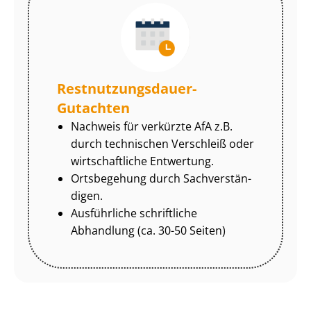
Rest­nut­zungs­dau­er-
Gutachten
Nachweis für verkürzte AfA z.B.
durch technischen Verschleiß oder
wirtschaftliche Entwertung.
Ortsbegehung durch Sach­ver­stän­
di­gen.
Ausführliche schriftliche
Abhandlung (ca. 30-50 Seiten)