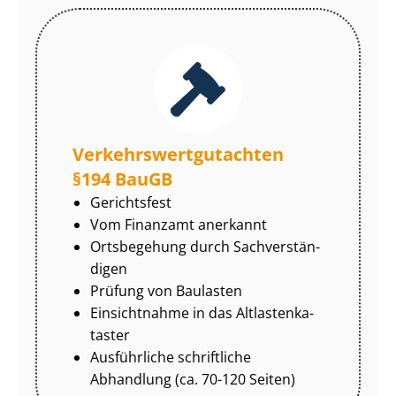
Ver­kehrs­wert­gut­ach­ten
§194 BauGB
Gerichtsfest
Vom Finanzamt anerkannt
Ortsbegehung durch Sach­ver­stän­
di­gen
Prüfung von Baulasten
Einsichtnahme in das Alt­las­ten­ka­
tas­ter
Ausführliche schriftliche
Abhandlung (ca. 70-120 Seiten)