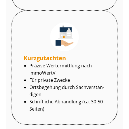
Kurzgutachten
Präzise Wertermittlung nach
ImmoWertV
Für private Zwecke
Ortsbegehung durch Sach­ver­stän­
di­gen
Schriftliche Abhandlung (ca. 30-50
Seiten)