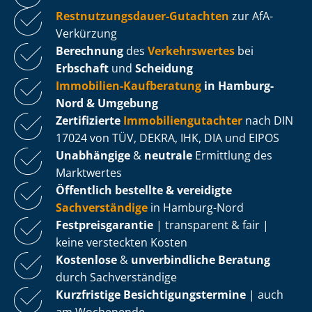
Rest­nut­zungs­dau­er-Gutachten
zur AfA-
Verkürzung
Berechnung
des
Verkehrswertes
bei
Erbschaft
und
Scheidung
Immobilien-Kaufberatung
in Hamburg-
Nord & Umgebung
Zertifizierte
Im­mo­bi­li­en­gut­ach­ter
nach DIN
17024 von TÜV, DEKRA, IHK, DIA und EIPOS
Unabhängige
&
neutrale
Ermittlung des
Marktwertes
Öffentlich bestellte & vereidigte
Sachverständige
in Hamburg-Nord
Fest­preis­ga­ran­tie
| transparent & fair |
keine versteckten Kosten
Kostenlose
&
unverbindliche Beratung
durch Sachverständige
Kurzfristige Be­sich­ti­gungs­ter­mi­ne
| auch
am Wochenende