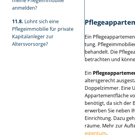
meine Pflegeimmobilie
anmelden?
Pfle­ge­ap­par­te
11.8.
Lohnt sich eine
Pflegeimmobilie für private
Kapitalanleger zur
Ein Pfle­ge­ap­par­te­m
Altersvorsorge?
tung. Pfle­ge­im­mo­bi­
behandelt. Die Pfle­ge
betrachten und könne
Ein
Pfle­ge­ap­par­te­me
altersgerecht ausgesta
Doppelzimmer. Eine Un
Ap­par­te­ment­flä­che
benötigt, da sich der 
erwerben Sie neben I
Einrichtung. Dazu geh
räu­me. Mehr zur Auft
ei­gen­tum
.