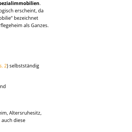
e­zi­al­im­mo­bi­li­en
.
ogisch erscheint, da
bilie“ bezeichnet
 Pflegeheim als Ganzes.
s. 2
) selbstständig
und
eim, Altersruhesitz,
n auch diese