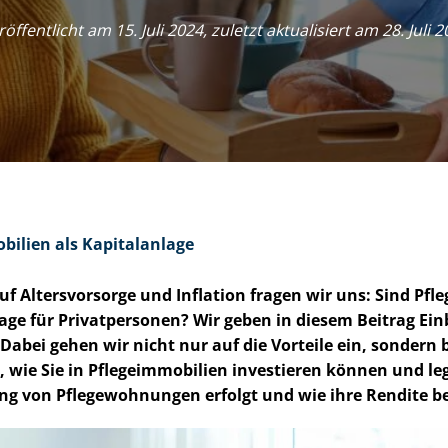
öffentlicht am 15. Juli 2024, zuletzt aktualisiert am 28. Juli 
o­bi­li­en als Kapitalanlage
 Altersvorsorge und Inflation fragen wir uns: Sind Pfle­ge­
age für Privatpersonen? Wir geben in diesem Beitrag Einbl
zen. Dabei gehen wir nicht nur auf die Vorteile ein, sonder
 wie Sie in Pfle­ge­im­mo­bi­li­en investieren können und l
ng von Pflegewohnungen erfolgt und wie ihre Rendite b