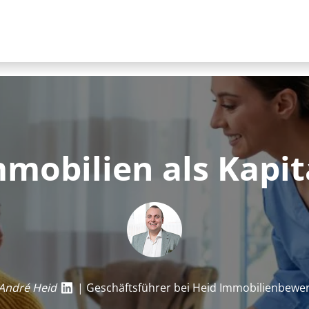
m­mo­bi­li­en als Kap
André Heid
| Geschäftsführer bei Heid Im­mo­bi­li­en­be­we