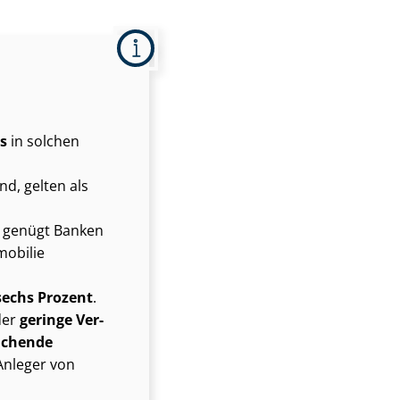
s
in solchen
sind, gelten als
n genügt Banken
mobilie
sechs Prozent
.
der
geringe Ver­
ei­chen­de
 Anleger von