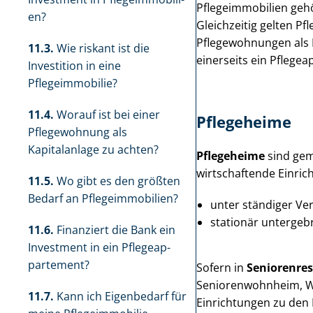
Pfle­ge­im­mo­bi­li­en g
en?
Gleichzeitig gelten Pfle­
Pflegewohnungen als 
11.3.
Wie riskant ist die
einerseits ein Pfle­ge
Investition in eine
Pflegeimmobilie?
11.4.
Worauf ist bei einer
Pflegeheime
Pflegewohnung als
Kapitalanlage zu achten?
Pflegeheime
sind gemä
wirtschaftende Einricht
11.5.
Wo gibt es den größten
Bedarf an Pfle­ge­im­mo­bi­li­en?
unter ständiger Ver
stationär untergebr
11.6.
Finanziert die Bank ein
Investment in ein Pfle­ge­ap­
par­te­ment?
Sofern in
Se­nio­ren­re­
Se­nio­ren­wohn­heim, 
11.7.
Kann ich Eigenbedarf für
Einrichtungen zu den Pfl