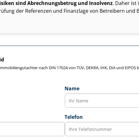
isiken sind Ab­rech­nungs­be­trug und Insolvenz
. Daher ist
üfung der Referenzen und Finanzlage von Betreibern und 
id
e Im­mo­bi­li­en­gut­ach­ter nach DIN 17024 von TÜV, DEKRA, IHK, DIA und EIPO
Name
Telefon