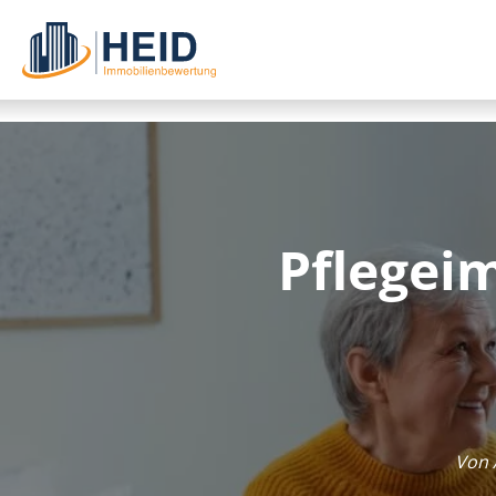
Pfle­ge­i
Von 