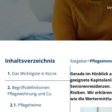
Ver
In­halts­ver­zeich­nis
Ratgeber
Pfle­ge­im­m
1.
Das Wichtigste in Kürze
Gerade im Hinblick auf
geeignete Kapitalanl
Se­nio­ren­re­si­den­
2.
Be­griffs­de­fi­ni­tio­nen:
Risiken. Wir erklären,
Pflegewohnung und Co.
wie die Wertermittlu
2.1.
Pflegeheime