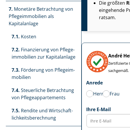
Die größten
R
7.
Monetäre Betrachtung von
eingehende Pr
Pfle­ge­im­mo­bi­li­en als
ratsam.
Kapitalanlage
7.1.
Kosten
7.2.
Finanzierung von Pfle­ge­
André He
im­mo­bi­li­en zur Kapitalanlage
Zertifiziert
7.3.
Förderung von Pfle­ge­im­
sachgemäß.
mo­bi­li­en
Anrede
7.4.
Steuerliche Betrachtung
Herr
Frau
von Pfle­ge­ap­par­te­ments
Ihre E-Mail
7.5.
Rendite und Wirt­schaft­
lich­keits­be­rech­nung