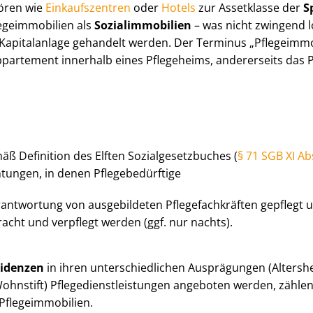
ehören wie
Einkaufszentren
oder
Hotels
zur Assetklasse der
Sp
ge­im­mo­bi­li­en als
So­zi­al­im­mo­bi­li­en
– was nicht zwingend l
Kapitalanlage gehandelt werden. Der Terminus „Pflegeimmo
­ap­par­te­ment innerhalb eines Pflegeheims, andererseits das
ß Definition des Elften So­zi­al­ge­setz­bu­ches (
§ 71 SGB XI Ab
ungen, in denen Pfle­ge­be­dürf­ti­ge
antwortung von ausgebildeten Pfle­ge­fach­kräf­ten gepflegt 
acht und verpflegt werden (ggf. nur nachts).
si­den­zen
in ihren un­ter­schied­li­chen Ausprägungen (Altersh
Wohnstift) Pfle­ge­dienst­leis­tun­gen angeboten werden, zähle
e­ge­im­mo­bi­li­en.