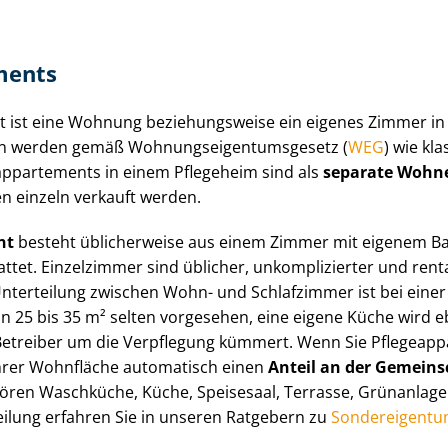
­ments
ent ist eine Wohnung beziehungsweise ein eigenes Zimmer in ei
li­en werden gemäß Woh­nungs­ei­gen­tums­ge­setz (
WEG
) wie k
­ap­par­te­ments in einem Pflegeheim sind als
separate Wohn
n einzeln verkauft werden.
nt
besteht üblicherweise aus einem Zimmer mit eigenem Ba
ttet. Einzelzimmer sind üblicher, unkomplizierter und renta
terteilung zwischen Wohn- und Schlafzimmer ist bei einer du
 von 25 bis 35 m² selten vorgesehen, eine eigene Küche wird e
Betreiber um die Verpflegung kümmert. Wenn Sie Pfle­ge­ap­p
hrer Wohnfläche automatisch einen
Anteil an der Ge­mein­sc
ören Waschküche, Küche, Speisesaal, Terrasse, Grünanlagen
eilung erfahren Sie in unseren Ratgebern zu
Sondereigent