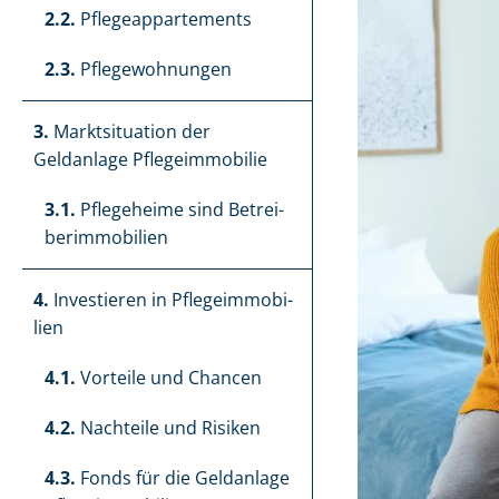
2.2.
Pfle­ge­ap­par­te­ments
2.3.
Pflegewohnungen
3.
Marktsituation der
Geldanlage Pflegeimmobilie
3.1.
Pflegeheime sind Be­trei­
ber­im­mo­bi­li­en
4.
Investieren in Pfle­ge­im­mo­bi­
li­en
4.1.
Vorteile und Chancen
4.2.
Nachteile und Risiken
4.3.
Fonds für die Geldanlage