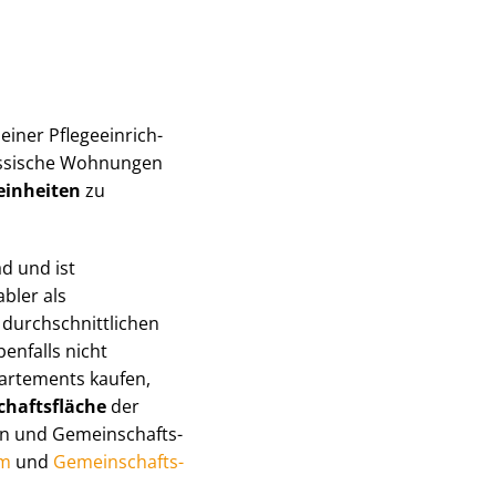
ner Pfle­ge­ein­rich­
lassische Wohnungen
einheiten
zu
d und ist
bler als
rch­schnitt­li­chen
benfalls nicht
ar­te­ments kaufen,
hafts­flä­che
der
 und Ge­mein­schafts­
um
und
Ge­mein­schafts­