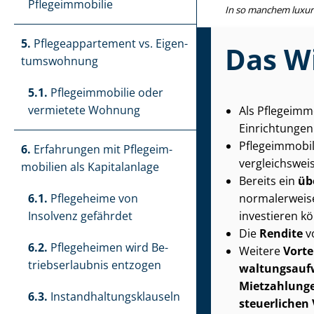
Pflegeimmobilie
In so manchem luxuri
5.
Pfle­ge­ap­par­te­ment vs. Ei­gen­
Das Wi
tums­woh­nung
5.1.
Pflegeimmobilie oder
vermietete Wohnung
Als Pfle­ge­im­
Einrichtungen
Pfle­ge­im­mo­bi
6.
Erfahrungen mit Pfle­ge­im­
vergleichswei
mo­bi­li­en als Kapitalanlage
Bereits ein
üb
6.1.
Pflegeheime von
normalerweise
Insolvenz gefährdet
investieren k
Die
Rendite
vo
6.2.
Pflegeheimen wird Be­
Weitere
Vorte
triebs­er­laub­nis entzogen
wal­tungs­auf
Mietzahlung
6.3.
In­stand­hal­tungs­klau­seln
steuerlichen