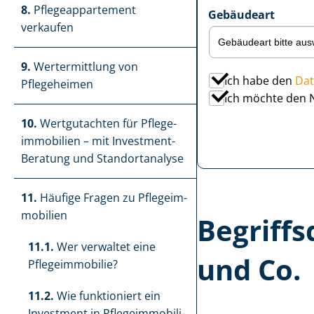
8.
Pfle­ge­ap­par­te­ment
Gebäudeart
verkaufen
9.
Wertermittlung von
Ich habe den
Dat
Pflegeheimen
Ich möchte den 
10.
Wertgutachten für Pfle­ge­
im­mo­bi­li­en – mit Investment-
Beratung und Standortanalyse
11.
Häufige Fragen zu Pfle­ge­im­
mo­bi­li­en
Be­griffs
11.1.
Wer verwaltet eine
und Co.
Pflegeimmobilie?
11.2.
Wie funktioniert ein
Investment in Pfle­ge­im­mo­bi­li­