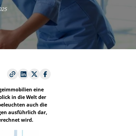
2025
im­mo­bi­li­en eine
ick in die Welt der
n beleuchten auch die
egen ausführlich dar,
erechnet wird.