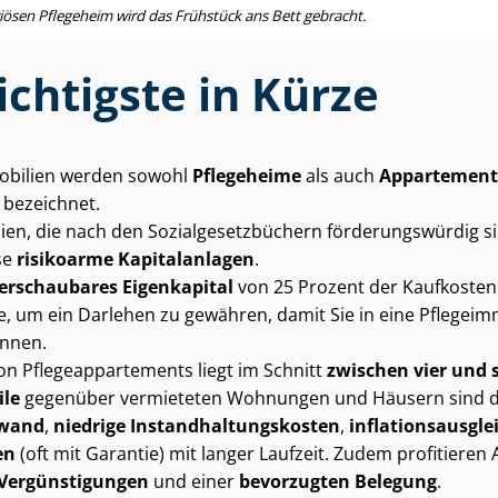
ösen Pflegeheim wird das Frühstück ans Bett gebracht.
chtigste in Kürze
mo­bi­li­en werden sowohl
Pflegeheime
als auch
Appartement
 bezeichnet.
­li­en, die nach den So­zi­al­ge­setz­bü­chern för­de­rungs­wür­dig 
se
risikoarme Kapitalanlagen
.
erschaubares Eigenkapital
von 25 Prozent der Kaufkoste
, um ein Darlehen zu gewähren, damit Sie in eine Pflegeim
önnen.
n Pfle­ge­ap­par­te­ments liegt im Schnitt
zwischen vier und 
ile
gegenüber vermieteten Wohnungen und Häusern sind 
­wand
,
niedrige In­stand­hal­tungs­kos­ten
,
in­fla­ti­ons­aus­gl
en
(oft mit Garantie) mit langer Laufzeit. Zudem profitieren
 Vergünstigungen
und einer
bevorzugten Belegung
.