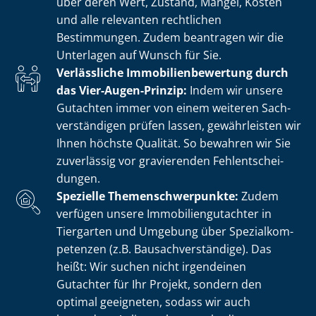
über deren Wert, Zustand, Mängel, Kosten
und alle relevanten rechtlichen
Bestimmungen. Zudem beantragen wir die
Unterlagen auf Wunsch für Sie.
Verlässliche Im­mo­bi­li­en­be­wer­tung durch
das Vier-Augen-Prinzip:
Indem wir unsere
Gutachten immer von einem weiteren Sach­
ver­stän­di­gen prüfen lassen, gewährleisten wir
Ihnen höchste Qualität. So bewahren wir Sie
zuverlässig vor gravierenden Fehl­ent­schei­
dun­gen.
Spezielle The­men­schwer­punk­te:
Zudem
verfügen unsere Im­mo­bi­li­en­gut­ach­ter in
Tiergarten und Umgebung über Spe­zi­al­kom­
pe­ten­zen (z.B. Bau­sach­ver­stän­di­ge). Das
heißt: Wir suchen nicht irgendeinen
Gutachter für Ihr Projekt, sondern den
optimal geeigneten, sodass wir auch