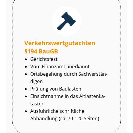
Ver­kehrs­wert­gut­ach­ten
§194 BauGB
Gerichtsfest
Vom Finanzamt anerkannt
Ortsbegehung durch Sach­ver­stän­
di­gen
Prüfung von Baulasten
Einsichtnahme in das Alt­las­ten­ka­
tas­ter
Ausführliche schriftliche
Abhandlung (ca. 70-120 Seiten)