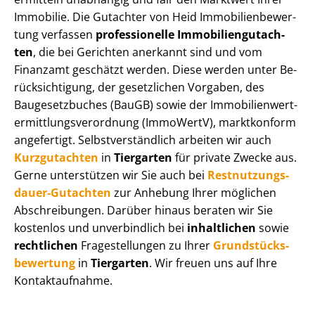
Immobilie. Die Gutachter von Heid Im­mo­bi­li­en­be­wer­
tung verfassen
professionelle Im­mo­bi­li­en­gut­ach­
ten
, die bei Gerichten anerkannt sind und vom
Finanzamt geschätzt werden. Diese werden unter Be­
rück­sich­ti­gung, der gesetzlichen Vorgaben, des
Baugesetzbuches (BauGB) sowie der Im­mo­bi­li­en­wert­
ermitt­lungs­ver­ord­nung (ImmoWertV), marktkonform
angefertigt. Selbst­ver­ständ­lich arbeiten wir auch
Kurzgutachten
in
Tiergarten
für private Zwecke aus.
Gerne unterstützen wir Sie auch bei
Rest­nut­zungs­
dau­er-Gutachten
zur Anhebung Ihrer möglichen
Abschreibungen. Darüber hinaus beraten wir Sie
kostenlos und unverbindlich bei
inhaltlichen
sowie
rechtlichen
Fragestellungen zu Ihrer
Grund­stücks­
be­wer­tung
in
Tiergarten
. Wir freuen uns auf Ihre
Kontaktaufnahme.