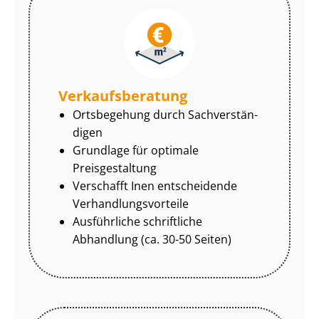
Ver­kaufs­be­ra­tung
Ortsbegehung durch Sach­ver­stän­
di­gen
Grundlage für optimale
Preisgestaltung
Verschafft Inen entscheidende
Ver­hand­lungs­vor­tei­le
Ausführliche schriftliche
Abhandlung (ca. 30-50 Seiten)