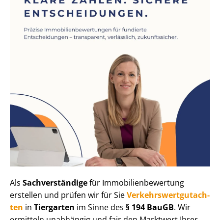
Als
Sachverständige
für Im­mo­bi­li­en­be­wer­tung
erstellen und prüfen wir für Sie
Ver­kehrs­wert­gut­ach­
ten
in
Tiergarten
im Sinne des
§ 194 BauGB
. Wir
ermitteln unabhängig und fair den Marktwert Ihrer