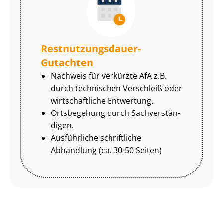
Rest­nut­zungs­dau­er-
Gutachten
Nachweis für verkürzte AfA z.B.
durch technischen Verschleiß oder
wirtschaftliche Entwertung.
Ortsbegehung durch Sach­ver­stän­
di­gen.
Ausführliche schriftliche
Abhandlung (ca. 30-50 Seiten)