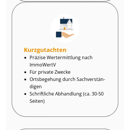
Kurzgutachten
Präzise Wertermittlung nach
ImmoWertV
Für private Zwecke
Ortsbegehung durch Sach­ver­stän­
di­gen
Schriftliche Abhandlung (ca. 30-50
Seiten)