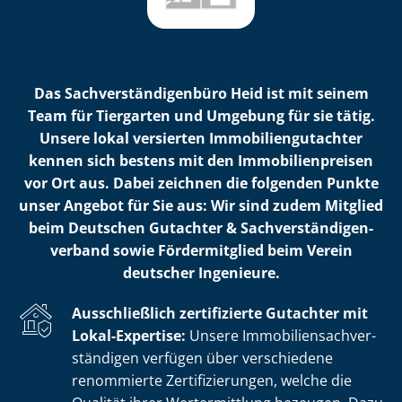
Das Sach­ver­stän­di­gen­bü­ro Heid ist mit seinem
Team für Tiergarten und Umgebung für sie tätig.
Unsere lokal versierten Im­mo­bi­li­en­gut­ach­ter
kennen sich bestens mit den Im­mo­bi­li­en­prei­sen
vor Ort aus. Dabei zeichnen die folgenden Punkte
unser Angebot für Sie aus: Wir sind zudem Mitglied
beim Deutschen Gutachter & Sach­ver­stän­di­gen­
ver­band sowie Fördermitglied beim Verein
deutscher Ingenieure.
Ausschließlich zertifizierte Gutachter mit
Lokal-Expertise:
Unsere Im­mo­bi­li­en­sach­ver­
stän­di­gen verfügen über verschiedene
renommierte Zer­ti­fi­zie­run­gen, welche die