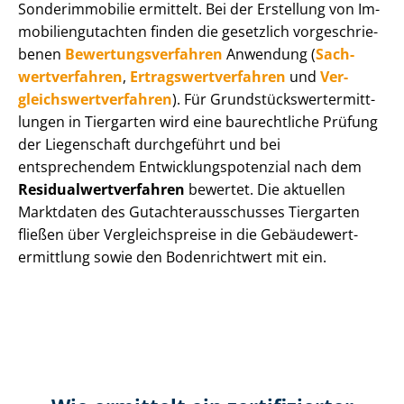
Sonderimmobilie ermittelt. Bei der Erstellung von Im­
mo­bi­li­en­gut­ach­ten finden die gesetzlich vor­ge­schrie­
be­nen
Be­wer­tungs­ver­fah­ren
Anwendung (
Sach­
wert­ver­fah­ren
,
Er­trags­wert­ver­fah­ren
und
Ver­
gleichs­wert­ver­fah­ren
). Für Grund­stücks­wert­ermitt­
lun­gen in Tiergarten wird eine baurechtliche Prüfung
der Liegenschaft durchgeführt und bei
entsprechendem Ent­wick­lungs­po­ten­zi­al nach dem
Re­si­du­al­wert­ver­fah­ren
bewertet. Die aktuellen
Marktdaten des Gut­ach­ter­aus­schus­ses Tiergarten
fließen über Ver­gleichs­prei­se in die Ge­bäu­de­wert­
ermitt­lung sowie den Bodenrichtwert mit ein.