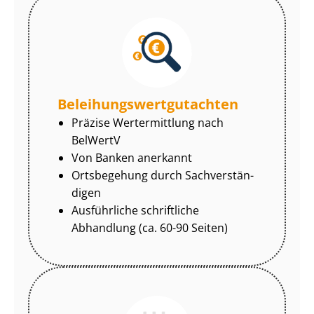
Be­lei­hungs­wert­gut­ach­ten
Präzise Wertermittlung nach
BelWertV
Von Banken anerkannt
Ortsbegehung durch Sach­ver­stän­
di­gen
Ausführliche schriftliche
Abhandlung (ca. 60-90 Seiten)