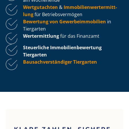
Wertgutachten
&
Im­mo­bi­li­en­wert­ermitt­
lung
für Be­triebs­ver­mö­gen
Bewertung von Ge­wer­be­im­mo­bi­li­en
in
Tiergarten
Wertermittlung
für das Finanzamt
Steuerliche Im­mo­bi­li­en­be­wer­tung
Tiergarten
Bau­sach­ver­stän­di­ger Tiergarten