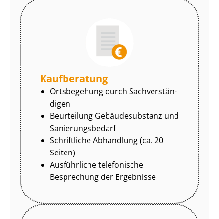
Kaufberatung
Ortsbegehung durch Sach­ver­stän­
di­gen
Beurteilung Gebäudesubstanz und
Sa­nie­rungs­be­darf
Schriftliche Abhandlung (ca. 20
Seiten)
Ausführliche telefonische
Besprechung der Ergebnisse