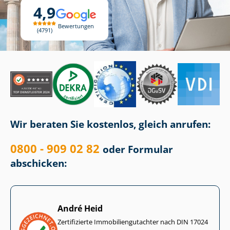
4,9
Bewertungen
4791
Wir beraten Sie kostenlos, gleich anrufen:
0800 - 909 02 82
oder Formular
abschicken:
André Heid
Zertifizierte Im­mo­bi­li­en­gut­ach­ter nach DIN 17024