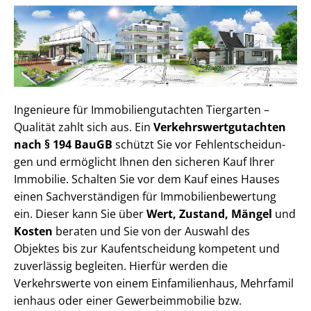
Ingenieure für Im­mo­bi­li­en­gut­ach­ten Tiergarten –
Qualität zahlt sich aus. Ein
Ver­kehrs­wert­gut­ach­ten
nach § 194 BauGB
schützt Sie vor Fehl­ent­schei­dun­
gen und ermöglicht Ihnen den sicheren Kauf Ihrer
Immobilie. Schalten Sie vor dem Kauf eines Hauses
einen Sach­ver­stän­di­gen für Im­mo­bi­li­en­be­wer­tung
ein. Dieser kann Sie über
Wert, Zustand, Mängel
und
Kosten
beraten und Sie von der Auswahl des
Objektes bis zur Kauf­ent­schei­dung kompetent und
zuverlässig begleiten. Hierfür werden die
Verkehrswerte von einem Einfamilienhaus, Mehr­fa­mi­l
i­en­haus oder einer Ge­wer­be­im­mo­bi­lie bzw.