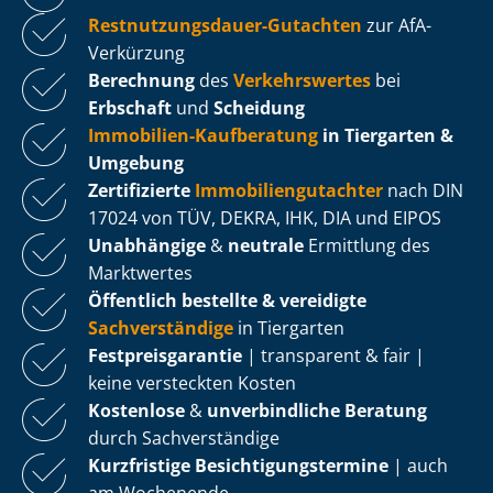
Rest­nut­zungs­dau­er-Gutachten
zur AfA-
Verkürzung
Berechnung
des
Verkehrswertes
bei
Erbschaft
und
Scheidung
Immobilien-Kaufberatung
in Tiergarten &
Umgebung
Zertifizierte
Im­mo­bi­li­en­gut­ach­ter
nach DIN
17024 von TÜV, DEKRA, IHK, DIA und EIPOS
Unabhängige
&
neutrale
Ermittlung des
Marktwertes
Öffentlich bestellte & vereidigte
Sachverständige
in Tiergarten
Fest­preis­ga­ran­tie
| transparent & fair |
keine versteckten Kosten
Kostenlose
&
unverbindliche Beratung
durch Sachverständige
Kurzfristige Be­sich­ti­gungs­ter­mi­ne
| auch
am Wochenende