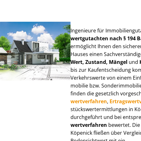
Ingenieure für Im­mo­bi­li­en­gu
wert­gut­ach­ten nach § 194
ermöglicht Ihnen den sicheren
Hauses einen Sach­ver­stän­di­ge
Wert, Zustand, Mängel
und
bis zur Kauf­ent­schei­dung k
Verkehrswerte von einem Einfam
mo­bi­lie bzw. Sonderimmobilie e
finden die gesetzlich vor­ge­sc
wert­ver­fah­ren
,
Er­trags­wert­
stücks­wert­ermitt­lun­gen in 
durchgeführt und bei entsprec
wert­ver­fah­ren
bewertet. Die 
Köpenick fließen über Ver­gleic
Bodenrichtwert mit ein.