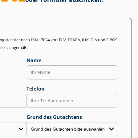
li­en­gut­ach­ter nach DIN 17024 von TÜV, DEKRA, IHK, DIA und EIPOS
lie sachgemäß.
Name
Telefon
Grund des Gutachtens