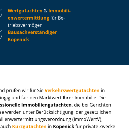
Wertgutachten
&
Im­mo­bi­li­
en­wert­ermitt­lung
für Be­
triebs­ver­mö­gen
Bau­sach­ver­stän­di­ger
Köpenick
 und prüfen wir für Sie
Ver­kehrs­wert­gut­ach­ten
in
ängig und fair den Marktwert Ihrer Immobilie. Die
ssionelle Im­mo­bi­li­en­gut­ach­ten
, die bei Gerichten
werden unter Be­rück­sich­ti­gung, der gesetzlichen
i­en­wert­ermitt­lungs­ver­ord­nung (ImmoWertV),
r auch
Kurzgutachten
in
Köpenick
für private Zwecke