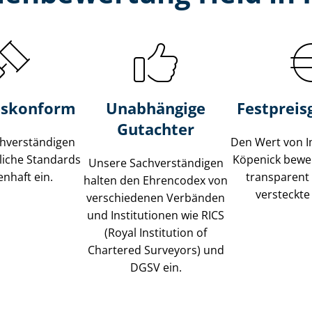
s­konform
Unabhängige
Festpreis​
Gutachter
­ver­stän­di­gen
Den Wert von I
liche Standards
Köpenick bewer
Unsere Sach­ver­stän­di­gen
nhaft ein.
transparent
halten den Ehrencodex von
versteckte
verschiedenen Verbänden
und Institutionen wie RICS
(Royal Institution of
Chartered Surveyors) und
DGSV ein.