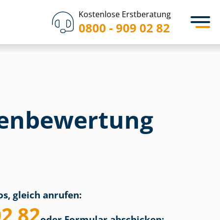
Kostenlose Erstberatung
0800 - 909 02 82
en­bewertung
s, gleich anrufen:
02 82
oder Formular abschicken: