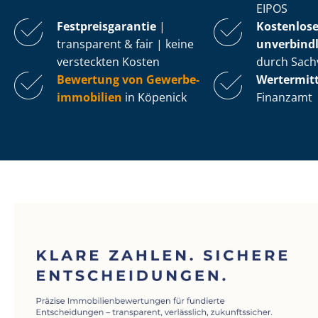
EIPOS
Fest­preis­ga­ran­tie
|
Kostenlos
transparent & fair | keine
unverbindl
versteckten Kosten
durch Sach
Bewertung von Ge­wer­be­
Wertermit
im­mo­bi­li­en
in Köpenick
Finanzamt