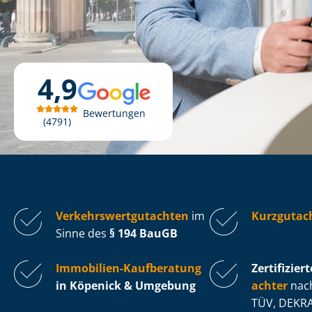
4,9
Bewertungen
4791
Ver­kehrs­wert­gut­ach­ten
im
Kurzgutac
Sinne des
§ 194 BauGB
Immobilien-Kaufberatung
Zertifiziert
in Köpenick & Umgebung
ach­ter
nach
TÜV, DEKRA