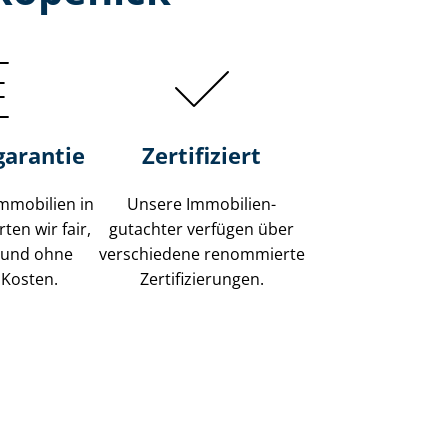
garantie
Zertifiziert
mmobilien in
Unsere Immobilien­
ten wir fair,
gutachter verfügen über
 und ohne
verschiedene renommierte
 Kosten.
Zer­ti­fi­zie­run­gen.