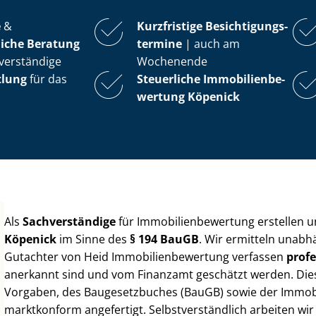
e
&
Kurzfristige Be­sich­ti­gungs­
iche Beratung
ter­mi­ne
| auch am
verständige
Wochenende
tlung
für das
Steuerliche Im­mo­bi­li­en­be­
wer­tung
Köpenick
Als
Sachverständige
für Im­mo­bi­li­en­be­wer­tung erstellen
Köpenick
im Sinne des
§ 194 BauGB
. Wir ermitteln unabh
Gutachter von Heid Im­mo­bi­li­en­be­wer­tung verfassen
profe
anerkannt sind und vom Finanzamt geschätzt werden. Diese 
Vorgaben, des Baugesetzbuches (BauGB) sowie der Im­mo­bi­l
marktkonform angefertigt. Selbst­ver­ständ­lich arbeiten wi