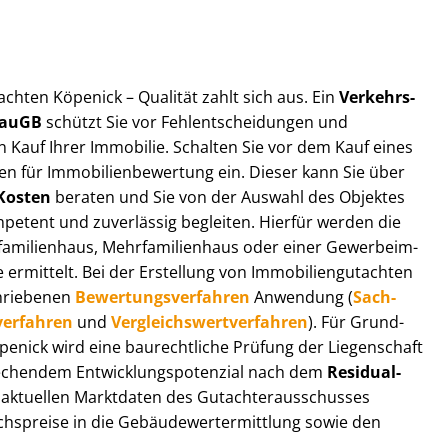
t­ach­ten Köpenick – Qualität zahlt sich aus. Ein
Ver­kehrs­
 BauGB
schützt Sie vor Fehl­ent­schei­dun­gen und
 Kauf Ihrer Immobilie. Schalten Sie vor dem Kauf eines
n für Im­mo­bi­li­en­be­wer­tung ein. Dieser kann Sie über
Kosten
beraten und Sie von der Auswahl des Objektes
ompetent und zuverlässig begleiten. Hierfür werden die
ilienhaus, Mehr­fa­mi­li­en­haus oder einer Ge­wer­be­im­
rmittelt. Bei der Erstellung von Im­mo­bi­li­en­gut­ach­ten
hrie­be­nen
Be­wer­tungs­ver­fah­ren
Anwendung (
Sach­
ver­fah­ren
und
Ver­gleichs­wert­ver­fah­ren
). Für Grund­
Köpenick wird eine baurechtliche Prüfung der Liegenschaft
hendem Ent­wick­lungs­po­ten­zi­al nach dem
Re­si­du­al­
aktuellen Marktdaten des Gut­ach­ter­aus­schus­ses
hs­prei­se in die Ge­bäu­de­wert­ermitt­lung sowie den