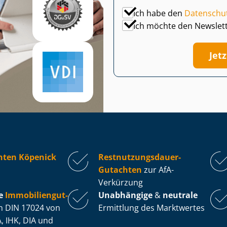
Ich habe den
Datenschu
Ich möchte den Newslet
Jet
hten Köpenick
Rest­nut­zungs­dau­er-
Gutachten
zur AfA-
Verkürzung
e
Im­mo­bi­li­en­gut­
Unabhängige
&
neutrale
 DIN 17024 von
Ermittlung des Marktwertes
, IHK, DIA und