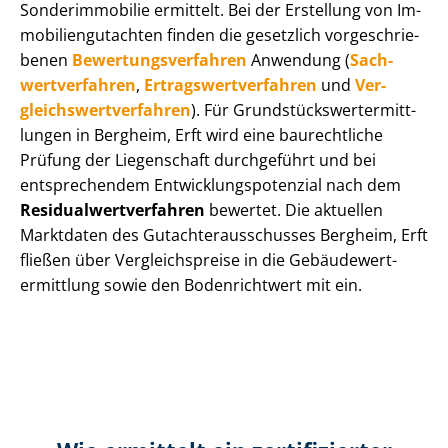
Sonderimmobilie ermittelt. Bei der Erstellung von Im­
mo­bi­li­en­gut­ach­ten finden die gesetzlich vor­ge­schrie­
be­nen
Be­wer­tungs­ver­fah­ren
Anwendung (
Sach­
wert­ver­fah­ren
,
Er­trags­wert­ver­fah­ren
und
Ver­
gleichs­wert­ver­fah­ren
). Für Grund­stücks­wert­ermitt­
lun­gen in Bergheim, Erft wird eine baurechtliche
Prüfung der Liegenschaft durchgeführt und bei
entsprechendem Ent­wick­lungs­po­ten­zi­al nach dem
Re­si­du­al­wert­ver­fah­ren
bewertet. Die aktuellen
Marktdaten des Gut­ach­ter­aus­schus­ses Bergheim, Erft
fließen über Ver­gleichs­prei­se in die Ge­bäu­de­wert­
ermitt­lung sowie den Bodenrichtwert mit ein.