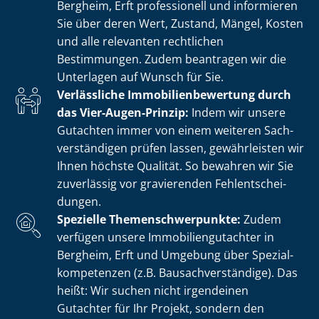
Bergheim, Erft professionell und informieren
Sie über deren Wert, Zustand, Mängel, Kosten
und alle relevanten rechtlichen
Bestimmungen. Zudem beantragen wir die
Unterlagen auf Wunsch für Sie.
Verlässliche Im­mo­bi­li­en­be­wer­tung durch
das Vier-Augen-Prinzip:
Indem wir unsere
Gutachten immer von einem weiteren Sach­
ver­stän­di­gen prüfen lassen, gewährleisten wir
Ihnen höchste Qualität. So bewahren wir Sie
zuverlässig vor gravierenden Fehl­ent­schei­
dun­gen.
Spezielle The­men­schwer­punk­te:
Zudem
verfügen unsere Im­mo­bi­li­en­gut­ach­ter in
Bergheim, Erft und Umgebung über Spe­zi­al­
kom­pe­ten­zen (z.B. Bau­sach­ver­stän­di­ge). Das
heißt: Wir suchen nicht irgendeinen
Gutachter für Ihr Projekt, sondern den