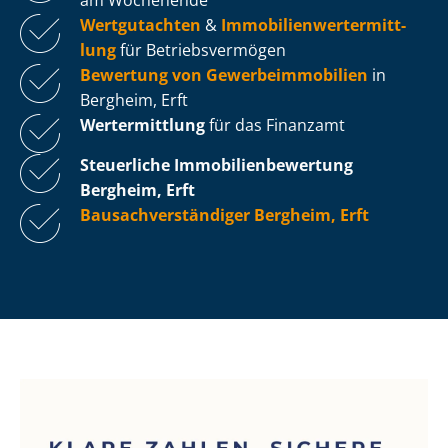
Wertgutachten
&
Im­mo­bi­li­en­wert­ermitt­
lung
für Be­triebs­ver­mö­gen
Bewertung von Ge­wer­be­im­mo­bi­li­en
in
Bergheim, Erft
Wertermittlung
für das Finanzamt
Steuerliche Im­mo­bi­li­en­be­wer­tung
Bergheim, Erft
Bau­sach­ver­stän­di­ger Bergheim, Erft