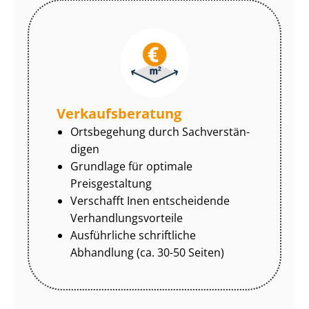
Ver­kaufs­be­ra­tung
Ortsbegehung durch Sach­ver­stän­
di­gen
Grundlage für optimale
Preisgestaltung
Verschafft Inen entscheidende
Ver­hand­lungs­vor­tei­le
Ausführliche schriftliche
Abhandlung (ca. 30-50 Seiten)