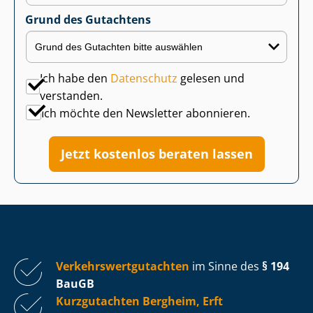
Grund des Gutachtens
Ich habe den
Datenschutz
gelesen und
verstanden.
Ich möchte den Newsletter abonnieren.
Jetzt kostenlos beraten lassen
Ver­kehrs­wert­gut­ach­ten
im Sinne des
§ 194
BauGB
Kurzgutachten Bergheim, Erft