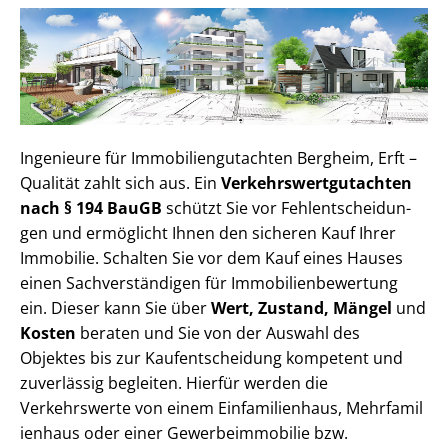
Ingenieure für Im­mo­bi­li­en­gut­ach­ten Bergheim, Erft –
Qualität zahlt sich aus. Ein
Ver­kehrs­wert­gut­ach­ten
nach § 194 BauGB
schützt Sie vor Fehl­ent­schei­dun­
gen und ermöglicht Ihnen den sicheren Kauf Ihrer
Immobilie. Schalten Sie vor dem Kauf eines Hauses
einen Sach­ver­stän­di­gen für Im­mo­bi­li­en­be­wer­tung
ein. Dieser kann Sie über
Wert, Zustand, Mängel
und
Kosten
beraten und Sie von der Auswahl des
Objektes bis zur Kauf­ent­schei­dung kompetent und
zuverlässig begleiten. Hierfür werden die
Verkehrswerte von einem Einfamilienhaus, Mehr­fa­mi­l
i­en­haus oder einer Ge­wer­be­im­mo­bi­lie bzw.