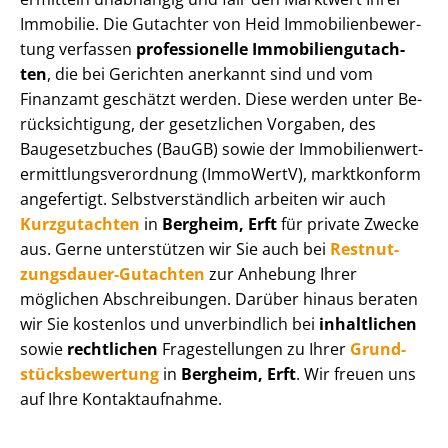
Immobilie. Die Gutachter von Heid Im­mo­bi­li­en­be­wer­
tung verfassen
professionelle Im­mo­bi­li­en­gut­ach­
ten
, die bei Gerichten anerkannt sind und vom
Finanzamt geschätzt werden. Diese werden unter Be­
rück­sich­ti­gung, der gesetzlichen Vorgaben, des
Baugesetzbuches (BauGB) sowie der Im­mo­bi­li­en­wert­
ermitt­lungs­ver­ord­nung (ImmoWertV), marktkonform
angefertigt. Selbst­ver­ständ­lich arbeiten wir auch
Kurzgutachten
in
Bergheim, Erft
für private Zwecke
aus. Gerne unterstützen wir Sie auch bei
Rest­nut­
zungs­dau­er-Gutachten
zur Anhebung Ihrer
möglichen Abschreibungen. Darüber hinaus beraten
wir Sie kostenlos und unverbindlich bei
inhaltlichen
sowie
rechtlichen
Fragestellungen zu Ihrer
Grund­
stücks­be­wer­tung
in
Bergheim, Erft
. Wir freuen uns
auf Ihre Kontaktaufnahme.