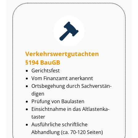
Ver­kehrs­wert­gut­ach­ten
§194 BauGB
Gerichtsfest
Vom Finanzamt anerkannt
Ortsbegehung durch Sach­ver­stän­
di­gen
Prüfung von Baulasten
Einsichtnahme in das Alt­las­ten­ka­
tas­ter
Ausführliche schriftliche
Abhandlung (ca. 70-120 Seiten)