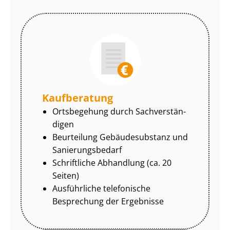
Kaufberatung
Ortsbegehung durch Sach­ver­stän­
di­gen
Beurteilung Gebäudesubstanz und
Sa­nie­rungs­be­darf
Schriftliche Abhandlung (ca. 20
Seiten)
Ausführliche telefonische
Besprechung der Ergebnisse