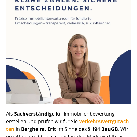
Als
Sachverständige
für Im­mo­bi­li­en­be­wer­tung
erstellen und prüfen wir für Sie
Ver­kehrs­wert­gut­ach­
ten
in
Bergheim, Erft
im Sinne des
§ 194 BauGB
. Wir
ermitteln unabhängig und fair den Marktwert Ihrer