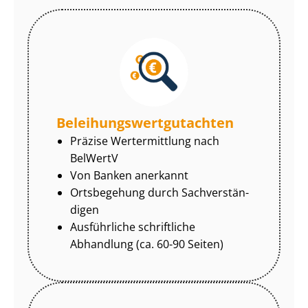
Be­lei­hungs­wert­gut­ach­ten
Präzise Wertermittlung nach
BelWertV
Von Banken anerkannt
Ortsbegehung durch Sach­ver­stän­
di­gen
Ausführliche schriftliche
Abhandlung (ca. 60-90 Seiten)