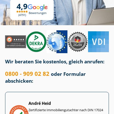
4,9
Bewertungen
4791
Wir beraten Sie kostenlos, gleich anrufen:
0800 - 909 02 82
oder Formular
abschicken:
André Heid
Zertifizierte Im­mo­bi­li­en­gut­ach­ter nach DIN 17024