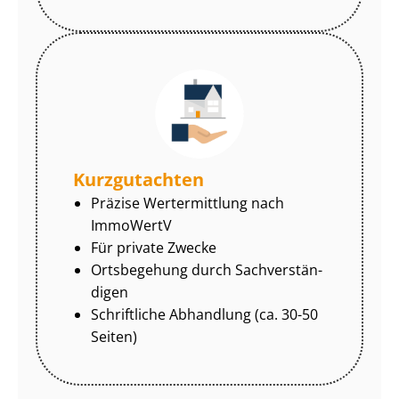
Kurzgutachten
Präzise Wertermittlung nach
ImmoWertV
Für private Zwecke
Ortsbegehung durch Sach­ver­stän­
di­gen
Schriftliche Abhandlung (ca. 30-50
Seiten)