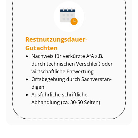
Rest­nut­zungs­dau­er-
Gutachten
Nachweis für verkürzte AfA z.B.
durch technischen Verschleiß oder
wirtschaftliche Entwertung.
Ortsbegehung durch Sach­ver­stän­
di­gen.
Ausführliche schriftliche
Abhandlung (ca. 30-50 Seiten)