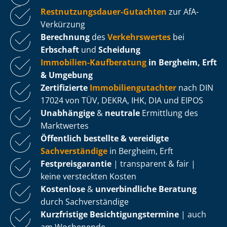
Rest­nut­zungs­dau­er-Gutachten
zur AfA-
Verkürzung
Berechnung
des
Verkehrswertes
bei
Erbschaft
und
Scheidung
Immobilien-Kaufberatung
in Bergheim, Erft
& Umgebung
Zertifizierte
Im­mo­bi­li­en­gut­ach­ter
nach DIN
17024 von TÜV, DEKRA, IHK, DIA und EIPOS
Unabhängige
&
neutrale
Ermittlung des
Marktwertes
Öffentlich bestellte & vereidigte
Sachverständige
in Bergheim, Erft
Fest­preis­ga­ran­tie
| transparent & fair |
keine versteckten Kosten
Kostenlose
&
unverbindliche Beratung
durch Sachverständige
Kurzfristige Be­sich­ti­gungs­ter­mi­ne
| auch
am Wochenende