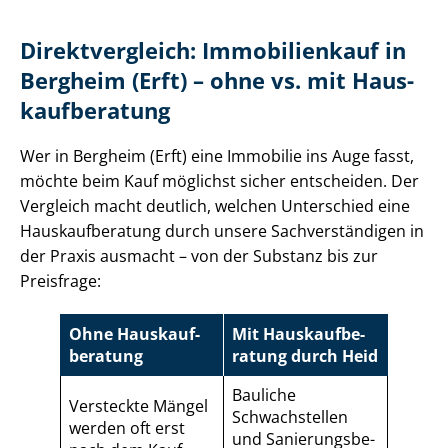
Direktvergleich: Immobilienkauf in
Bergheim (Erft) – ohne vs. mit Haus­
kauf­be­ra­tung
Wer in Bergheim (Erft) eine Immobilie ins Auge fasst,
möchte beim Kauf möglichst sicher entscheiden. Der
Vergleich macht deutlich, welchen Unterschied eine
Haus­kauf­be­ra­tung durch unsere Sach­ver­stän­di­gen in
der Praxis ausmacht – von der Substanz bis zur
Preisfrage:
Ohne Haus­kauf­
Mit Haus­kauf­be­
be­ra­tung
ra­tung durch Heid
Bauliche
Versteckte Mängel
Schwachstellen
werden oft erst
und Sa­nie­rungs­be­