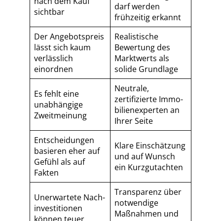
nach dem Kauf
darf werden
sichtbar
frühzeitig erkannt
Der Angebotspreis
Realistische
lässt sich kaum
Bewertung des
verlässlich
Marktwerts als
einordnen
solide Grundlage
Neutrale,
Es fehlt eine
zertifizierte Im­mo­
unabhängige
bi­li­en­ex­per­ten an
Zweitmeinung
Ihrer Seite
Entscheidungen
Klare Einschätzung
basieren eher auf
und auf Wunsch
Gefühl als auf
ein Kurzgutachten
Fakten
Transparenz über
Unerwartete Nach­
notwendige
in­ves­ti­tio­nen
Maßnahmen und
können teuer