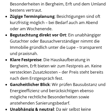
Besonderheiten in Bergheim, Erft und dem Umland
bestens vertraut.
Zügige Terminplanung
: Besichtigungen sind oft
kurzfristig möglich – bei Bedarf auch am Abend
oder am Wochenende.
Begutachtung direkt vor Ort
: Ein unabhängiger
Gutachter oder Bau­sach­ver­stän­di­ger nimmt die
Immobilie gründlich unter die Lupe – transparent
und praxisnah.
Klare Festpreise
: Die Haus­kauf­be­ra­tung in
Bergheim, Erft bieten wir zum Festpreis an. Keine
versteckten Zusatzkosten – der Preis steht bereits
nach dem Erstgespräch fest.
Ganzheitlicher Blick
: Wir prüfen Bausubstanz und
En­er­gie­ef­fi­zi­enz und berücksichtigen ebenso
mögliche rechtliche Besonderheiten sowie
anstehenden Sa­nie­rungs­be­darf.
Unabhängig & neutral
: Da wir selbst keine