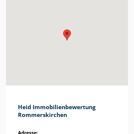
Heid Im­mo­bi­li­en­be­wer­tung
Rommerskirchen
Adresse: