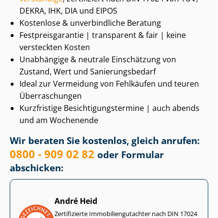
DEKRA, IHK, DIA und EIPOS
Kostenlose & unverbindliche Beratung
Fest­preis­ga­ran­tie | transparent & fair | keine
versteckten Kosten
Unabhängige & neutrale Einschätzung von
Zustand, Wert und Sa­nie­rungs­be­darf
Ideal zur Vermeidung von Fehlkäufen und teuren
Überraschungen
Kurzfristige Be­sich­ti­gungs­ter­mi­ne | auch abends
und am Wochenende
Wir beraten Sie kostenlos, gleich anrufen:
0800 - 909 02 82
oder Formular
abschicken:
André Heid
Zertifizierte Im­mo­bi­li­en­gut­ach­ter nach DIN 17024