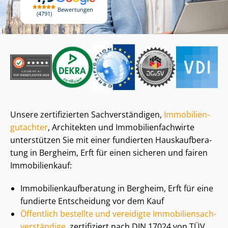
Bewertungen
4791
Unsere zertifizierten Sach­ver­stän­di­gen,
Im­mo­bi­li­en­
gut­ach­ter
, Architekten und Im­mo­bi­li­en­fach­wir­te
unterstützen Sie mit einer fundierten Haus­kauf­be­ra­
tung in Bergheim, Erft für einen sicheren und fairen
Immobilienkauf:
Im­mo­bi­li­en­kauf­be­ra­tung in Bergheim, Erft für eine
fundierte Entscheidung vor dem Kauf
Öffentlich bestellte und vereidigte Im­mo­bi­li­en­sach­
ver­stän­di­ge
, zertifiziert nach DIN 17024 von TÜV,