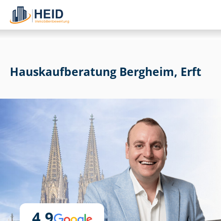
Haus­kauf­be­ra­tung Bergheim, Erft
4,9