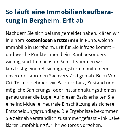
So läuft eine Im­mo­bi­li­en­kauf­be­ra­
tung in Bergheim, Erft ab
Nachdem Sie sich bei uns gemeldet haben, klären wir
in einem
kostenlosen Ersttermin
in Ruhe, welche
Immobilie in Bergheim, Erft für Sie infrage kommt –
und welche Punkte Ihnen beim Kauf besonders
wichtig sind. Im nächsten Schritt stimmen wir
kurzfristig einen Be­sich­ti­gungs­ter­min mit einem
unserer erfahrenen Sach­ver­stän­di­gen ab. Beim Vor-
Ort-Termin nehmen wir Bausubstanz, Zustand und
mögliche Sanierungs- oder In­stand­hal­tungs­the­men
genau unter die Lupe. Auf dieser Basis erhalten Sie
eine individuelle, neutrale Einschätzung als sichere
Ent­schei­dungs­grund­la­ge. Die Ergebnisse bekommen
Sie zeitnah verständlich zusammengefasst – inklusive
klarer Empfehlung für Ihr weiteres Vorgehen.