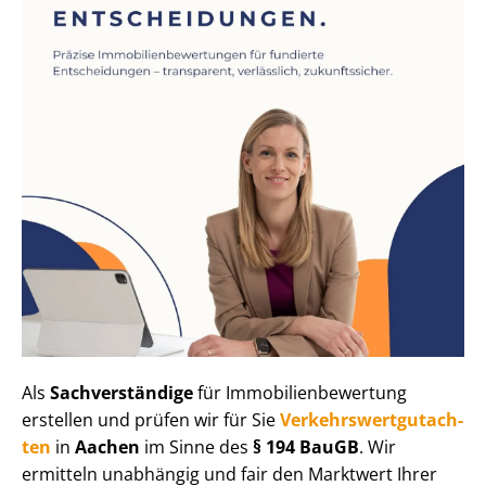
Als
Sachverständige
für Im­mo­bi­li­en­be­wer­tung
erstellen und prüfen wir für Sie
Ver­kehrs­wert­gut­ach­
ten
in
Aachen
im Sinne des
§ 194 BauGB
. Wir
ermitteln unabhängig und fair den Marktwert Ihrer