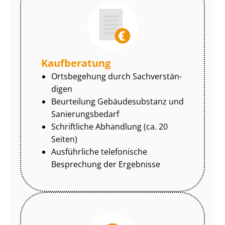
Kaufberatung
Ortsbegehung durch Sach­ver­stän­
di­gen
Beurteilung Gebäudesubstanz und
Sa­nie­rungs­be­darf
Schriftliche Abhandlung (ca. 20
Seiten)
Ausführliche telefonische
Besprechung der Ergebnisse