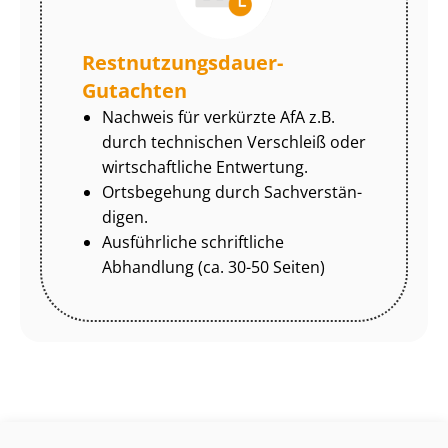
Rest­nut­zungs­dau­er-
Gutachten
Nachweis für verkürzte AfA z.B.
durch technischen Verschleiß oder
wirtschaftliche Entwertung.
Ortsbegehung durch Sach­ver­stän­
di­gen.
Ausführliche schriftliche
Abhandlung (ca. 30-50 Seiten)