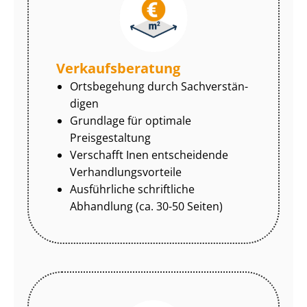
Ver­kaufs­be­ra­tung
Ortsbegehung durch Sach­ver­stän­
di­gen
Grundlage für optimale
Preisgestaltung
Verschafft Inen entscheidende
Ver­hand­lungs­vor­tei­le
Ausführliche schriftliche
Abhandlung (ca. 30-50 Seiten)