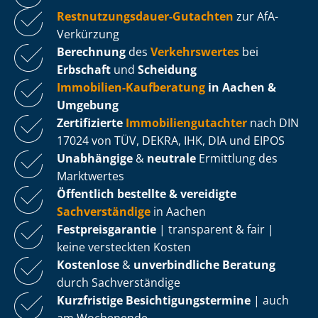
Rest­nut­zungs­dau­er-Gutachten
zur AfA-
Verkürzung
Berechnung
des
Verkehrswertes
bei
Erbschaft
und
Scheidung
Immobilien-Kaufberatung
in Aachen &
Umgebung
Zertifizierte
Im­mo­bi­li­en­gut­ach­ter
nach DIN
17024 von TÜV, DEKRA, IHK, DIA und EIPOS
Unabhängige
&
neutrale
Ermittlung des
Marktwertes
Öffentlich bestellte & vereidigte
Sachverständige
in Aachen
Fest­preis­ga­ran­tie
| transparent & fair |
keine versteckten Kosten
Kostenlose
&
unverbindliche Beratung
durch Sachverständige
Kurzfristige Be­sich­ti­gungs­ter­mi­ne
| auch
am Wochenende