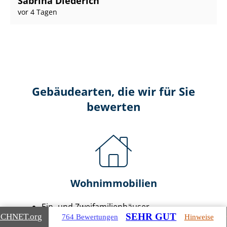
Sabrina Diederich
vor 4 Tagen
Gebäudearten, die wir für Sie
bewerten
Wohnimmobilien
Ein- und Zwei­fa­mi­li­en­häu­ser
SEHR GUT
ICHNET
.org
764 Bewertungen
Hinweise
Doppel- & Reihenhäuser