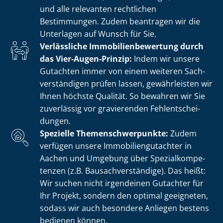
und alle relevanten rechtlichen
Bestimmungen. Zudem beantragen wir die
Unterlagen auf Wunsch für Sie.
Verlässliche Im­mo­bi­li­en­be­wer­tung durch
das Vier-Augen-Prinzip:
Indem wir unsere
Gutachten immer von einem weiteren Sach­
ver­stän­di­gen prüfen lassen, gewährleisten wir
Ihnen höchste Qualität. So bewahren wir Sie
zuverlässig vor gravierenden Fehl­ent­schei­
dun­gen.
Spezielle The­men­schwer­punk­te:
Zudem
verfügen unsere Im­mo­bi­li­en­gut­ach­ter in
Aachen und Umgebung über Spe­zi­al­kom­pe­
ten­zen (z.B. Bau­sach­ver­stän­di­ge). Das heißt:
Wir suchen nicht irgendeinen Gutachter für
Ihr Projekt, sondern den optimal geeigneten,
sodass wir auch besondere Anliegen bestens
bedienen können.