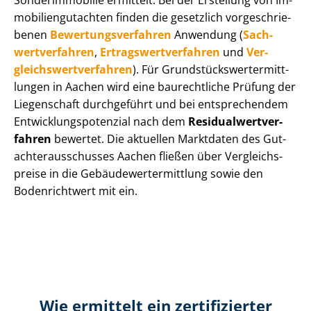
Sonderimmobilie ermittelt. Bei der Erstellung von Im­
mo­bi­li­en­gut­ach­ten finden die gesetzlich vor­ge­schrie­
be­nen
Be­wer­tungs­ver­fah­ren
Anwendung (
Sach­
wert­ver­fah­ren
,
Er­trags­wert­ver­fah­ren
und
Ver­
gleichs­wert­ver­fah­ren
). Für Grund­stücks­wert­ermitt­
lun­gen in Aachen wird eine baurechtliche Prüfung der
Liegenschaft durchgeführt und bei entsprechendem
Ent­wick­lungs­po­ten­zi­al nach dem
Re­si­du­al­wert­ver­
fah­ren
bewertet. Die aktuellen Marktdaten des Gut­
ach­ter­aus­schus­ses Aachen fließen über Ver­gleichs­
prei­se in die Ge­bäu­de­wert­ermitt­lung sowie den
Bodenrichtwert mit ein.
Wie ermittelt ein zertifizierter