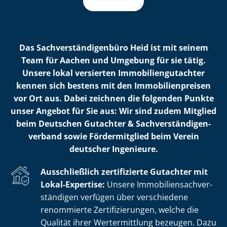
Das Sach­ver­stän­di­gen­bü­ro Heid ist mit seinem
Team für Aachen und Umgebung für sie tätig.
Unsere lokal versierten Im­mo­bi­li­en­gut­ach­ter
kennen sich bestens mit den Im­mo­bi­li­en­prei­sen
vor Ort aus. Dabei zeichnen die folgenden Punkte
unser Angebot für Sie aus: Wir sind zudem Mitglied
beim Deutschen Gutachter & Sach­ver­stän­di­gen­
ver­band sowie Fördermitglied beim Verein
deutscher Ingenieure.
Ausschließlich zertifizierte Gutachter mit
Lokal-Expertise:
Unsere Im­mo­bi­li­en­sach­ver­
stän­di­gen verfügen über verschiedene
renommierte Zer­ti­fi­zie­run­gen, welche die
Qualität ihrer Wertermittlung bezeugen. Dazu