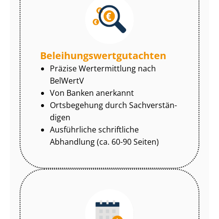
Be­lei­hungs­wert­gut­ach­ten
Präzise Wertermittlung nach
BelWertV
Von Banken anerkannt
Ortsbegehung durch Sach­ver­stän­
di­gen
Ausführliche schriftliche
Abhandlung (ca. 60-90 Seiten)