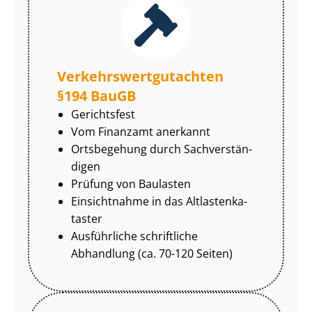
Ver­kehrs­wert­gut­ach­ten
§194 BauGB
Gerichtsfest
Vom Finanzamt anerkannt
Ortsbegehung durch Sach­ver­stän­
di­gen
Prüfung von Baulasten
Einsichtnahme in das Alt­las­ten­ka­
tas­ter
Ausführliche schriftliche
Abhandlung (ca. 70-120 Seiten)