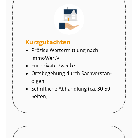
Kurzgutachten
Präzise Wertermittlung nach
ImmoWertV
Für private Zwecke
Ortsbegehung durch Sach­ver­stän­
di­gen
Schriftliche Abhandlung (ca. 30-50
Seiten)