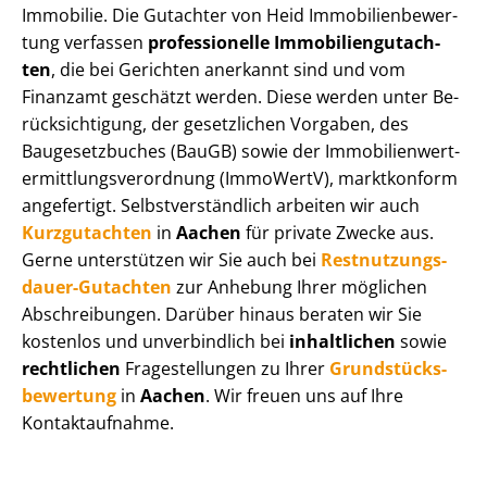
Immobilie. Die Gutachter von Heid Im­mo­bi­li­en­be­wer­
tung verfassen
professionelle Im­mo­bi­li­en­gut­ach­
ten
, die bei Gerichten anerkannt sind und vom
Finanzamt geschätzt werden. Diese werden unter Be­
rück­sich­ti­gung, der gesetzlichen Vorgaben, des
Baugesetzbuches (BauGB) sowie der Im­mo­bi­li­en­wert­
ermitt­lungs­ver­ord­nung (ImmoWertV), marktkonform
angefertigt. Selbst­ver­ständ­lich arbeiten wir auch
Kurzgutachten
in
Aachen
für private Zwecke aus.
Gerne unterstützen wir Sie auch bei
Rest­nut­zungs­
dau­er-Gutachten
zur Anhebung Ihrer möglichen
Abschreibungen. Darüber hinaus beraten wir Sie
kostenlos und unverbindlich bei
inhaltlichen
sowie
rechtlichen
Fragestellungen zu Ihrer
Grund­stücks­
be­wer­tung
in
Aachen
. Wir freuen uns auf Ihre
Kontaktaufnahme.