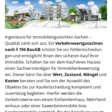
Ingenieure für Im­mo­bi­li­en­gut­ach­ten Aachen –
Qualität zahlt sich aus. Ein
Ver­kehrs­wert­gut­ach­ten
nach § 194 BauGB
schützt Sie vor Fehl­ent­schei­dun­
gen und ermöglicht Ihnen den sicheren Kauf Ihrer
Immobilie. Schalten Sie vor dem Kauf eines Hauses
einen Sach­ver­stän­di­gen für Im­mo­bi­li­en­be­wer­tung
ein. Dieser kann Sie über
Wert, Zustand, Mängel
und
Kosten
beraten und Sie von der Auswahl des
Objektes bis zur Kauf­ent­schei­dung kompetent und
zuverlässig begleiten. Hierfür werden die
Verkehrswerte von einem Einfamilienhaus, Mehr­fa­mi­l
i­en­haus oder einer Ge­wer­be­im­mo­bi­lie bzw.