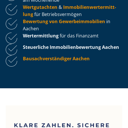
Wertgutachten
&
Im­mo­bi­li­en­wert­ermitt­
lung
für Be­triebs­ver­mö­gen
Bewertung von Ge­wer­be­im­mo­bi­li­en
in
Aachen
Wertermittlung
für das Finanzamt
Steuerliche Im­mo­bi­li­en­be­wer­tung
Aachen
Bau­sach­ver­stän­di­ger Aachen