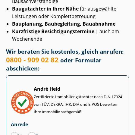
Bau­sach­ver­stän­di­ge
Baugutachter in Ihrer Nähe
für ausgewählte
Leistungen oder Kom­plett­be­treu­ung
Bauplanung, Baubegleitung, Bauabnahme
Kurzfristige Be­sich­ti­gungs­ter­mi­ne
| auch am
Wochenende
Wir beraten Sie kostenlos, gleich anrufen:
0800 - 909 02 82
oder Formular
abschicken:
André Heid
Zertifizierte Im­mo­bi­li­en­gut­ach­ter nach DIN 17024
von TÜV, DEKRA, IHK, DIA und EIPOS bewerten
Ihre Immobilie sachgemäß.
Anrede