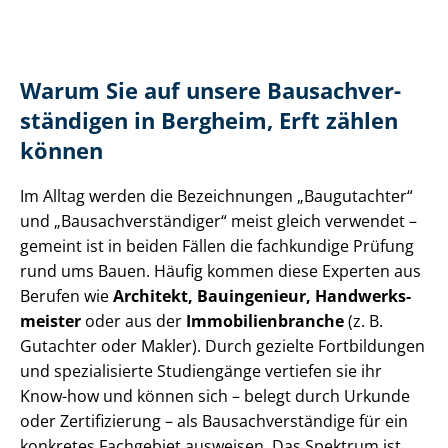
Warum Sie auf unsere Bau­sach­ver­
stän­di­gen in Bergheim, Erft zählen
können
Im Alltag werden die Bezeichnungen „Baugutachter“
und „Bau­sach­ver­stän­di­ger“ meist gleich verwendet –
gemeint ist in beiden Fällen die fachkundige Prüfung
rund ums Bauen. Häufig kommen diese Experten aus
Berufen wie
Architekt, Bauingenieur, Hand­werks­
meis­ter
oder aus der
Im­mo­bi­li­en­bran­che
(z. B.
Gutachter oder Makler). Durch gezielte Fortbildungen
und spezialisierte Studiengänge vertiefen sie ihr
Know-how und können sich – belegt durch Urkunde
oder Zertifizierung – als Bau­sach­ver­stän­di­ge für ein
konkretes Fachgebiet ausweisen. Das Spektrum ist