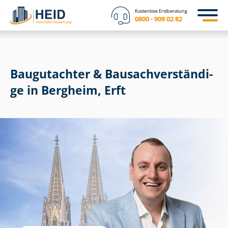
Kostenlose Erstberatung
0800 - 909 02 82
Baugutachter & Bau­sach­ver­stän­di­
ge in Bergheim, Erft