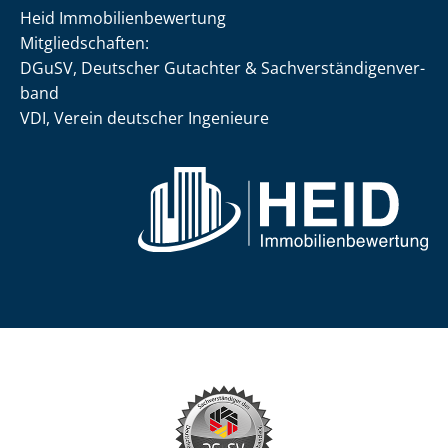
Heid Im­mo­bi­li­en­be­wer­tung
Mit­glied­schaf­ten:
DGuSV, Deutscher Gutachter & Sach­ver­stän­di­gen­ver­
band
VDI, Verein deutscher Ingenieure