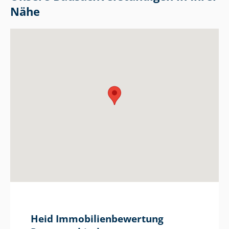
Nähe
Heid Im­mo­bi­li­en­be­wer­tung