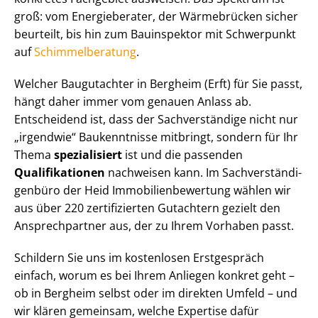
groß: vom Energieberater, der Wärmebrücken sicher
beurteilt, bis hin zum Bauinspektor mit Schwerpunkt
auf
Schim­mel­be­ra­tung
.
Welcher Baugutachter in Bergheim (Erft) für Sie passt,
hängt daher immer vom genauen Anlass ab.
Entscheidend ist, dass der Sachverständige nicht nur
„irgendwie“ Baukenntnisse mitbringt, sondern für Ihr
Thema
spezialisiert
ist und die passenden
Qualifikationen
nachweisen kann. Im Sach­ver­stän­di­
gen­bü­ro der Heid Im­mo­bi­li­en­be­wer­tung wählen wir
aus über 220 zertifizierten Gutachtern gezielt den
Ansprechpartner aus, der zu Ihrem Vorhaben passt.
Schildern Sie uns im kostenlosen Erstgespräch
einfach, worum es bei Ihrem Anliegen konkret geht –
ob in Bergheim selbst oder im direkten Umfeld – und
wir klären gemeinsam, welche Expertise dafür