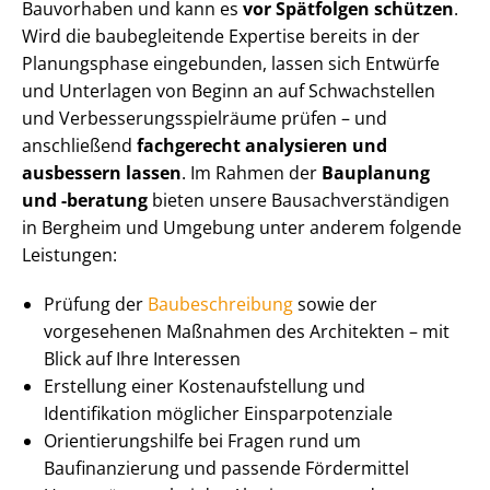
Bauvorhaben und kann es
vor Spätfolgen schützen
.
Wird die baubegleitende Expertise bereits in der
Planungsphase eingebunden, lassen sich Entwürfe
und Unterlagen von Beginn an auf Schwachstellen
und Ver­bes­se­rungs­spiel­räu­me prüfen – und
anschließend
fachgerecht
analysieren und
ausbessern
lassen
. Im Rahmen der
Bauplanung
und -beratung
bieten unsere Bau­sach­ver­stän­di­gen
in Bergheim und Umgebung unter anderem folgende
Leistungen:
Prüfung der
Baubeschreibung
sowie der
vorgesehenen Maßnahmen des Architekten – mit
Blick auf Ihre Interessen
Erstellung einer Kos­ten­auf­stel­lung und
Identifikation möglicher Ein­spar­po­ten­zia­le
Ori­en­tie­rungs­hil­fe bei Fragen rund um
Baufinanzierung und passende Fördermittel