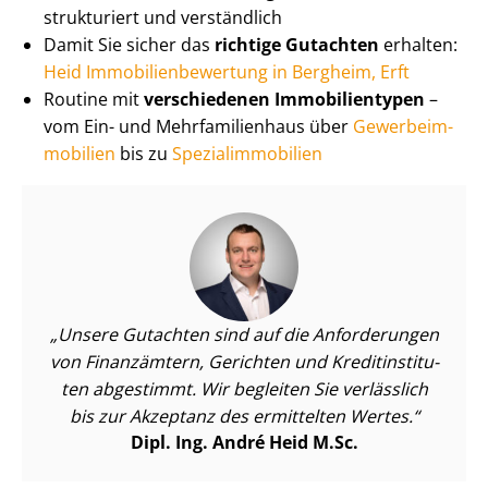
strukturiert und verständlich
Damit Sie sicher das
richtige Gutachten
erhalten:
Heid Im­mo­bi­li­en­be­wer­tung in Bergheim, Erft
Routine mit
verschiedenen Immobilientypen
–
vom Ein- und Mehr­fa­mi­li­en­haus über
Ge­wer­be­im­
mo­bi­li­en
bis zu
Spe­zi­al­im­mo­bi­li­en
Unsere Gutachten sind auf die Anforderungen
von Finanzämtern, Gerichten und Kre­dit­in­sti­tu­
ten abgestimmt. Wir begleiten Sie verlässlich
bis zur Akzeptanz des ermittelten Wertes.
Dipl. Ing. André Heid M.Sc.