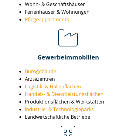
Wohn- & Geschäftshäuser
Ferienhäuser & Wohnungen
Pfle­ge­ap­part­ments
Ge­wer­be­im­mo­bi­li­en
Bürogebäude
Ärztezentren
Logistik- & Hallenflächen
Handels- & Dienst­leis­tungs­flä­chen
Pro­duk­ti­ons­flä­chen & Werkstätten
Industrie- & Tech­no­lo­gie­parks
Land­wirt­schaft­li­che Betriebe