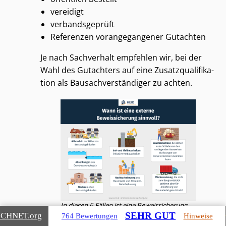
vereidigt
verbandsgeprüft
Referenzen vorangegangener Gutachten
Je nach Sachverhalt empfehlen wir, bei der
Wahl des Gutachters auf eine Zu­satz­qua­li­fi­ka­
ti­on als Bau­sach­ver­stän­di­ger zu achten.
In diesen 6 Fällen ist eine Beweissicherung
durch einen externen Gutachter beim Bau
SEHR GUT
ICHNET
.org
764 Bewertungen
Hinweise
sinnvoll.