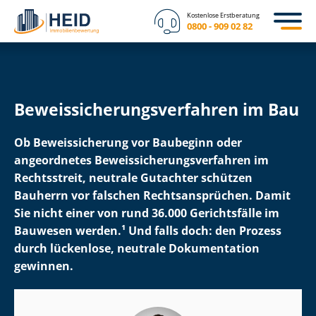
Kostenlose Erstberatung
0800 - 909 02 82
Be­weis­si­che­rungs­ver­fah­ren im Bau
Ob Beweissicherung vor Baubeginn oder
angeordnetes Be­weis­si­che­rungs­ver­fah­ren im
Rechtsstreit, neutrale Gutachter schützen
Bauherrn vor falschen Rechts­an­sprü­chen. Damit
Sie nicht einer von rund 36.000 Gerichtsfälle im
Bauwesen werden.
¹ Und falls doch: den Prozess
durch lückenlose, neutrale Dokumentation
gewinnen.