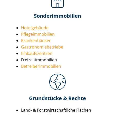
Son­der­im­mo­bi­li­en
Hotelgebäude
Pfle­ge­im­mo­bi­li­en
Krankenhäuser
Gas­tro­no­mie­be­trie­be
Einkaufszentren
Frei­zeit­im­mo­bi­li­en
Be­trei­ber­im­mo­bi­li­en
Grundstücke &­ Rechte
Land- & Forst­wirt­schaft­li­che Flächen