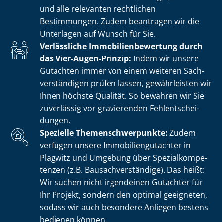
und alle relevanten rechtlichen
Bestimmungen. Zudem beantragen wir die
Unterlagen auf Wunsch für Sie.
Verlässliche Im­mo­bi­li­en­be­wer­tung durch
das Vier-Augen-Prinzip:
Indem wir unsere
Gutachten immer von einem weiteren Sach­
ver­stän­di­gen prüfen lassen, gewährleisten wir
Ihnen höchste Qualität. So bewahren wir Sie
zuverlässig vor gravierenden Fehl­ent­schei­
dun­gen.
Spezielle The­men­schwer­punk­te:
Zudem
verfügen unsere Im­mo­bi­li­en­gut­ach­ter in
Plagwitz und Umgebung über Spe­zi­al­kom­pe­
ten­zen (z.B. Bau­sach­ver­stän­di­ge). Das heißt:
Wir suchen nicht irgendeinen Gutachter für
Ihr Projekt, sondern den optimal geeigneten,
sodass wir auch besondere Anliegen bestens
bedienen können.