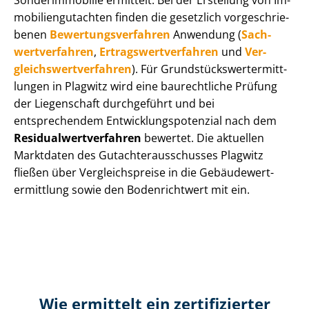
Sonderimmobilie ermittelt. Bei der Erstellung von Im­
mo­bi­li­en­gut­ach­ten finden die gesetzlich vor­ge­schrie­
be­nen
Be­wer­tungs­ver­fah­ren
Anwendung (
Sach­
wert­ver­fah­ren
,
Er­trags­wert­ver­fah­ren
und
Ver­
gleichs­wert­ver­fah­ren
). Für Grund­stücks­wert­ermitt­
lun­gen in Plagwitz wird eine baurechtliche Prüfung
der Liegenschaft durchgeführt und bei
entsprechendem Ent­wick­lungs­po­ten­zi­al nach dem
Re­si­du­al­wert­ver­fah­ren
bewertet. Die aktuellen
Marktdaten des Gut­ach­ter­aus­schus­ses Plagwitz
fließen über Ver­gleichs­prei­se in die Ge­bäu­de­wert­
ermitt­lung sowie den Bodenrichtwert mit ein.
Wie ermittelt ein zertifizierter