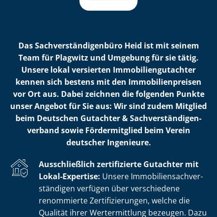
Das Sach­ver­stän­di­gen­bü­ro Heid ist mit seinem
Team für Plagwitz und Umgebung für sie tätig.
Unsere lokal versierten Im­mo­bi­li­en­gut­ach­ter
kennen sich bestens mit den Im­mo­bi­li­en­prei­sen
vor Ort aus. Dabei zeichnen die folgenden Punkte
unser Angebot für Sie aus: Wir sind zudem Mitglied
beim Deutschen Gutachter & Sach­ver­stän­di­gen­
ver­band sowie Fördermitglied beim Verein
deutscher Ingenieure.
Ausschließlich zertifizierte Gutachter mit
Lokal-Expertise:
Unsere Im­mo­bi­li­en­sach­ver­
stän­di­gen verfügen über verschiedene
renommierte Zer­ti­fi­zie­run­gen, welche die
Qualität ihrer Wertermittlung bezeugen. Dazu