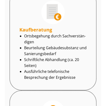
Kaufberatung
Ortsbegehung durch Sach­ver­stän­
di­gen
Beurteilung Gebäudesubstanz und
Sa­nie­rungs­be­darf
Schriftliche Abhandlung (ca. 20
Seiten)
Ausführliche telefonische
Besprechung der Ergebnisse