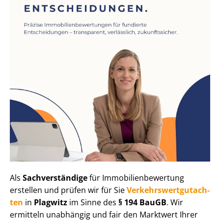
Als
Sachverständige
für Im­mo­bi­li­en­be­wer­tung
erstellen und prüfen wir für Sie
Ver­kehrs­wert­gut­ach­
ten
in
Plagwitz
im Sinne des
§ 194 BauGB
. Wir
ermitteln unabhängig und fair den Marktwert Ihrer