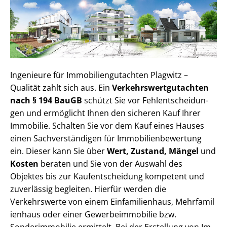
Ingenieure für Im­mo­bi­li­en­gut­ach­ten Plagwitz –
Qualität zahlt sich aus. Ein
Ver­kehrs­wert­gut­ach­ten
nach § 194 BauGB
schützt Sie vor Fehl­ent­schei­dun­
gen und ermöglicht Ihnen den sicheren Kauf Ihrer
Immobilie. Schalten Sie vor dem Kauf eines Hauses
einen Sach­ver­stän­di­gen für Im­mo­bi­li­en­be­wer­tung
ein. Dieser kann Sie über
Wert, Zustand, Mängel
und
Kosten
beraten und Sie von der Auswahl des
Objektes bis zur Kauf­ent­schei­dung kompetent und
zuverlässig begleiten. Hierfür werden die
Verkehrswerte von einem Einfamilienhaus, Mehr­fa­mi­l
i­en­haus oder einer Ge­wer­be­im­mo­bi­lie bzw.