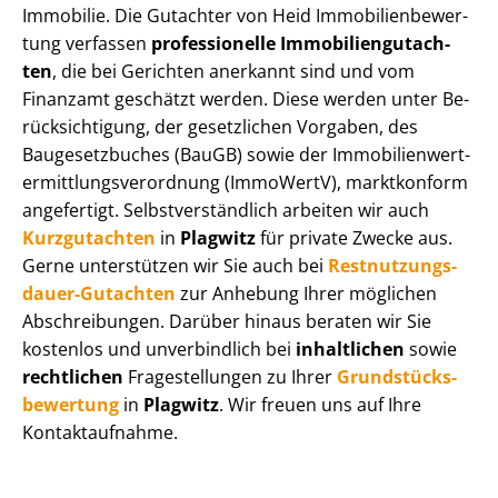
Immobilie. Die Gutachter von Heid Im­mo­bi­li­en­be­wer­
tung verfassen
professionelle Im­mo­bi­li­en­gut­ach­
ten
, die bei Gerichten anerkannt sind und vom
Finanzamt geschätzt werden. Diese werden unter Be­
rück­sich­ti­gung, der gesetzlichen Vorgaben, des
Baugesetzbuches (BauGB) sowie der Im­mo­bi­li­en­wert­
ermitt­lungs­ver­ord­nung (ImmoWertV), marktkonform
angefertigt. Selbst­ver­ständ­lich arbeiten wir auch
Kurzgutachten
in
Plagwitz
für private Zwecke aus.
Gerne unterstützen wir Sie auch bei
Rest­nut­zungs­
dau­er-Gutachten
zur Anhebung Ihrer möglichen
Abschreibungen. Darüber hinaus beraten wir Sie
kostenlos und unverbindlich bei
inhaltlichen
sowie
rechtlichen
Fragestellungen zu Ihrer
Grund­stücks­
be­wer­tung
in
Plagwitz
. Wir freuen uns auf Ihre
Kontaktaufnahme.