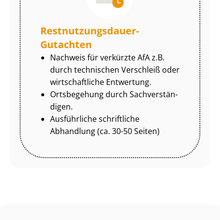
Rest­nut­zungs­dau­er-
Gutachten
Nachweis für verkürzte AfA z.B.
durch technischen Verschleiß oder
wirtschaftliche Entwertung.
Ortsbegehung durch Sach­ver­stän­
di­gen.
Ausführliche schriftliche
Abhandlung (ca. 30-50 Seiten)