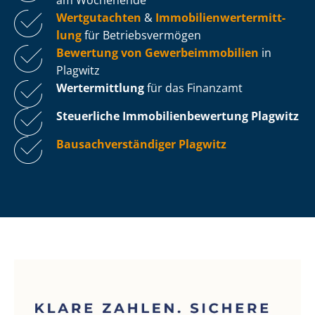
Wertgutachten
&
Im­mo­bi­li­en­wert­ermitt­
lung
für Be­triebs­ver­mö­gen
Bewertung von Ge­wer­be­im­mo­bi­li­en
in
Plagwitz
Wertermittlung
für das Finanzamt
Steuerliche Im­mo­bi­li­en­be­wer­tung
Plagwitz
Bau­sach­ver­stän­di­ger Plagwitz