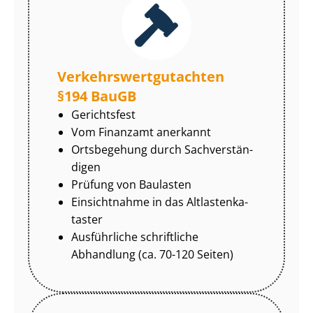
Ver­kehrs­wert­gut­ach­ten
§194 BauGB
Gerichtsfest
Vom Finanzamt anerkannt
Ortsbegehung durch Sach­ver­stän­
di­gen
Prüfung von Baulasten
Einsichtnahme in das Alt­las­ten­ka­
tas­ter
Ausführliche schriftliche
Abhandlung (ca. 70-120 Seiten)