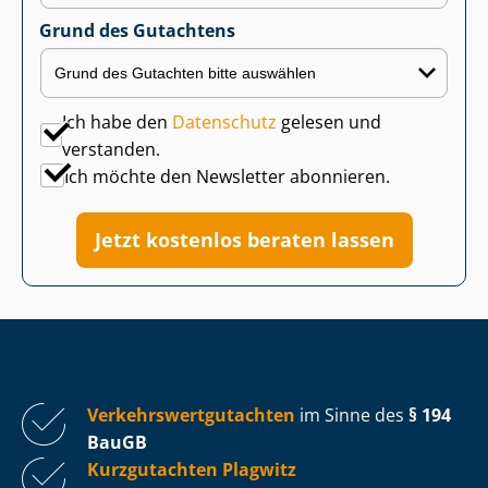
Grund des Gutachtens
Ich habe den
Datenschutz
gelesen und
verstanden.
Ich möchte den Newsletter abonnieren.
Jetzt kostenlos beraten lassen
Ver­kehrs­wert­gut­ach­ten
im Sinne des
§ 194
BauGB
Kurzgutachten Plagwitz