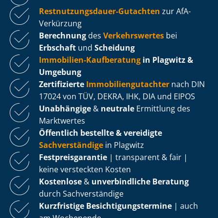
Rest­nut­zungs­dau­er-Gutachten
zur AfA-
Verkürzung
Berechnung
des
Verkehrswertes
bei
Erbschaft
und
Scheidung
Immobilien-Kaufberatung
in Plagwitz &
Umgebung
Zertifizierte
Im­mo­bi­li­en­gut­ach­ter
nach DIN
17024 von TÜV, DEKRA, IHK, DIA und EIPOS
Unabhängige
&
neutrale
Ermittlung des
Marktwertes
Öffentlich bestellte & vereidigte
Sachverständige
in Plagwitz
Fest­preis­ga­ran­tie
| transparent & fair |
keine versteckten Kosten
Kostenlose
&
unverbindliche Beratung
durch Sachverständige
Kurzfristige Be­sich­ti­gungs­ter­mi­ne
| auch
am Wochenende