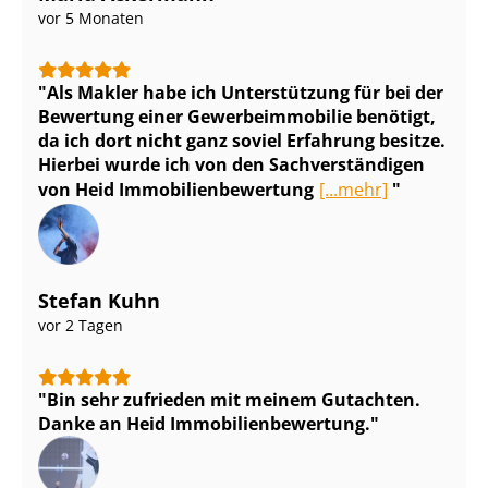
vor 5 Monaten
Als Makler habe ich Unterstützung für bei der
Bewertung einer Ge­wer­be­im­mo­bi­lie benötigt,
da ich dort nicht ganz soviel Erfahrung besitze.
Hierbei wurde ich von den Sach­ver­stän­di­gen
von Heid Im­mo­bi­li­en­be­wer­tung
[...mehr]
Stefan Kuhn
vor 2 Tagen
Bin sehr zufrieden mit meinem Gutachten.
Danke an Heid Im­mo­bi­li­en­be­wer­tung.