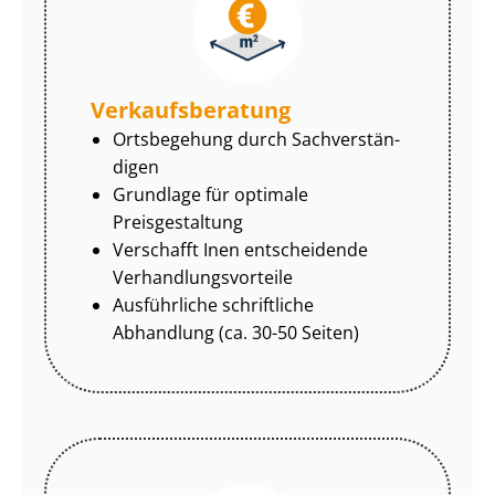
Ver­kaufs­be­ra­tung
Ortsbegehung durch Sach­ver­stän­
di­gen
Grundlage für optimale
Preisgestaltung
Verschafft Inen entscheidende
Ver­hand­lungs­vor­tei­le
Ausführliche schriftliche
Abhandlung (ca. 30-50 Seiten)