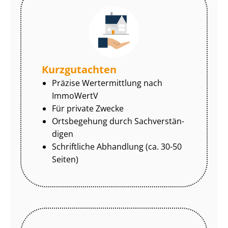
Kurzgutachten
Präzise Wertermittlung nach
ImmoWertV
Für private Zwecke
Ortsbegehung durch Sach­ver­stän­
di­gen
Schriftliche Abhandlung (ca. 30-50
Seiten)