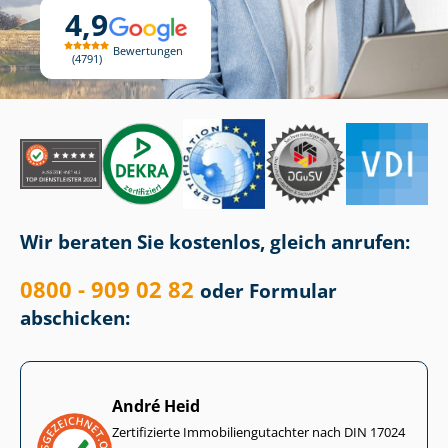
4,9
Bewertungen
4791
Wir beraten Sie kostenlos, gleich anrufen:
0800 - 909 02 82
oder Formular
abschicken:
André Heid
Zertifizierte Im­mo­bi­li­en­gut­ach­ter nach DIN 17024