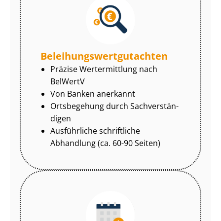
Be­lei­hungs­wert­gut­ach­ten
Präzise Wertermittlung nach
BelWertV
Von Banken anerkannt
Ortsbegehung durch Sach­ver­stän­
di­gen
Ausführliche schriftliche
Abhandlung (ca. 60-90 Seiten)