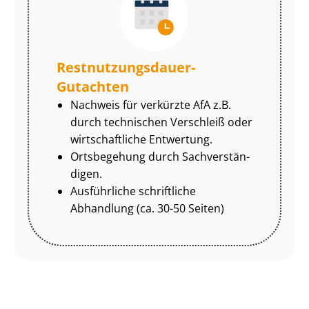
Rest­nut­zungs­dau­er-
Gutachten
Nachweis für verkürzte AfA z.B.
durch technischen Verschleiß oder
wirtschaftliche Entwertung.
Ortsbegehung durch Sach­ver­stän­
di­gen.
Ausführliche schriftliche
Abhandlung (ca. 30-50 Seiten)