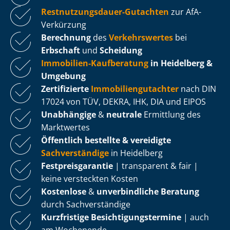
Rest­nut­zungs­dau­er-Gutachten
zur AfA-
Verkürzung
Berechnung
des
Verkehrswertes
bei
Erbschaft
und
Scheidung
Immobilien-Kaufberatung
in Heidelberg &
Umgebung
Zertifizierte
Im­mo­bi­li­en­gut­ach­ter
nach DIN
17024 von TÜV, DEKRA, IHK, DIA und EIPOS
Unabhängige
&
neutrale
Ermittlung des
Marktwertes
Öffentlich bestellte & vereidigte
Sachverständige
in Heidelberg
Fest­preis­ga­ran­tie
| transparent & fair |
keine versteckten Kosten
Kostenlose
&
unverbindliche Beratung
durch Sachverständige
Kurzfristige Be­sich­ti­gungs­ter­mi­ne
| auch
am Wochenende