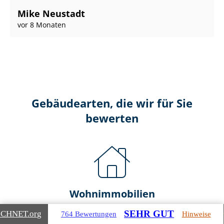
Mike Neustadt
vor 8 Monaten
Gebäudearten, die wir für Sie
bewerten
Wohnimmobilien
SEHR GUT
ICHNET
.org
764 Bewertungen
Hinweise
Ein- und Zwei­fa­mi­li­en­häu­ser