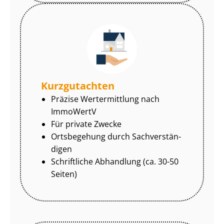
Kurzgutachten
Präzise Wertermittlung nach
ImmoWertV
Für private Zwecke
Ortsbegehung durch Sach­ver­stän­
di­gen
Schriftliche Abhandlung (ca. 30-50
Seiten)