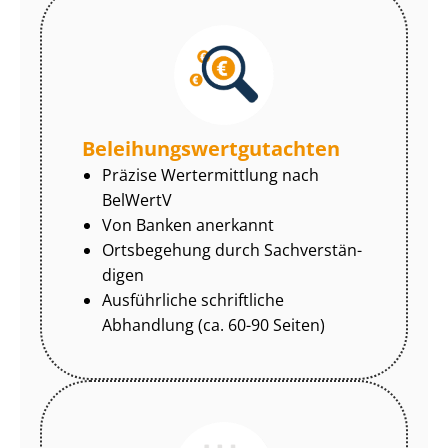
Be­lei­hungs­wert­gut­ach­ten
Präzise Wertermittlung nach
BelWertV
Von Banken anerkannt
Ortsbegehung durch Sach­ver­stän­
di­gen
Ausführliche schriftliche
Abhandlung (ca. 60-90 Seiten)