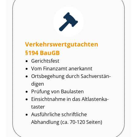
Ver­kehrs­wert­gut­ach­ten
§194 BauGB
Gerichtsfest
Vom Finanzamt anerkannt
Ortsbegehung durch Sach­ver­stän­
di­gen
Prüfung von Baulasten
Einsichtnahme in das Alt­las­ten­ka­
tas­ter
Ausführliche schriftliche
Abhandlung (ca. 70-120 Seiten)