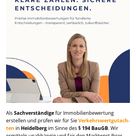
Als
Sachverständige
für Im­mo­bi­li­en­be­wer­tung
erstellen und prüfen wir für Sie
Ver­kehrs­wert­gut­ach­
ten
in
Heidelberg
im Sinne des
§ 194 BauGB
. Wir
ermitteln unabhängig und fair den Marktwert Ihrer