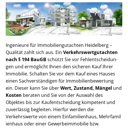
Ingenieure für Im­mo­bi­li­en­gut­ach­ten Heidelberg –
Qualität zahlt sich aus. Ein
Ver­kehrs­wert­gut­ach­ten
nach § 194 BauGB
schützt Sie vor Fehl­ent­schei­dun­
gen und ermöglicht Ihnen den sicheren Kauf Ihrer
Immobilie. Schalten Sie vor dem Kauf eines Hauses
einen Sach­ver­stän­di­gen für Im­mo­bi­li­en­be­wer­tung
ein. Dieser kann Sie über
Wert, Zustand, Mängel
und
Kosten
beraten und Sie von der Auswahl des
Objektes bis zur Kauf­ent­schei­dung kompetent und
zuverlässig begleiten. Hierfür werden die
Verkehrswerte von einem Einfamilienhaus, Mehr­fa­mi­l
i­en­haus oder einer Ge­wer­be­im­mo­bi­lie bzw.