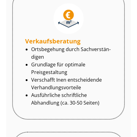
Ver­kaufs­be­ra­tung
Ortsbegehung durch Sach­ver­stän­
di­gen
Grundlage für optimale
Preisgestaltung
Verschafft Inen entscheidende
Ver­hand­lungs­vor­tei­le
Ausführliche schriftliche
Abhandlung (ca. 30-50 Seiten)