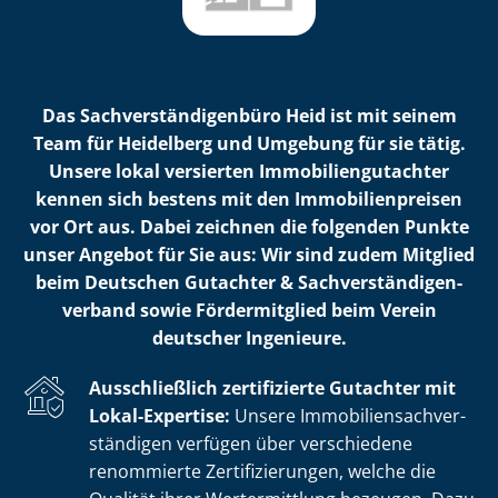
Das Sach­ver­stän­di­gen­bü­ro Heid ist mit seinem
Team für Heidelberg und Umgebung für sie tätig.
Unsere lokal versierten Im­mo­bi­li­en­gut­ach­ter
kennen sich bestens mit den Im­mo­bi­li­en­prei­sen
vor Ort aus. Dabei zeichnen die folgenden Punkte
unser Angebot für Sie aus: Wir sind zudem Mitglied
beim Deutschen Gutachter & Sach­ver­stän­di­gen­
ver­band sowie Fördermitglied beim Verein
deutscher Ingenieure.
Ausschließlich zertifizierte Gutachter mit
Lokal-Expertise:
Unsere Im­mo­bi­li­en­sach­ver­
stän­di­gen verfügen über verschiedene
renommierte Zer­ti­fi­zie­run­gen, welche die