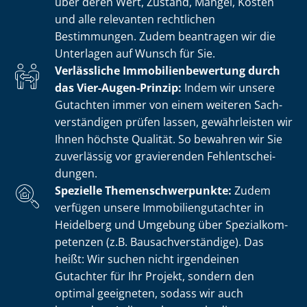
über deren Wert, Zustand, Mängel, Kosten
und alle relevanten rechtlichen
Bestimmungen. Zudem beantragen wir die
Unterlagen auf Wunsch für Sie.
Verlässliche Im­mo­bi­li­en­be­wer­tung durch
das Vier-Augen-Prinzip:
Indem wir unsere
Gutachten immer von einem weiteren Sach­
ver­stän­di­gen prüfen lassen, gewährleisten wir
Ihnen höchste Qualität. So bewahren wir Sie
zuverlässig vor gravierenden Fehl­ent­schei­
dun­gen.
Spezielle The­men­schwer­punk­te:
Zudem
verfügen unsere Im­mo­bi­li­en­gut­ach­ter in
Heidelberg und Umgebung über Spe­zi­al­kom­
pe­ten­zen (z.B. Bau­sach­ver­stän­di­ge). Das
heißt: Wir suchen nicht irgendeinen
Gutachter für Ihr Projekt, sondern den
optimal geeigneten, sodass wir auch