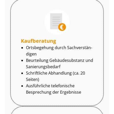
Kaufberatung
Ortsbegehung durch Sach­ver­stän­
di­gen
Beurteilung Gebäudesubstanz und
Sa­nie­rungs­be­darf
Schriftliche Abhandlung (ca. 20
Seiten)
Ausführliche telefonische
Besprechung der Ergebnisse