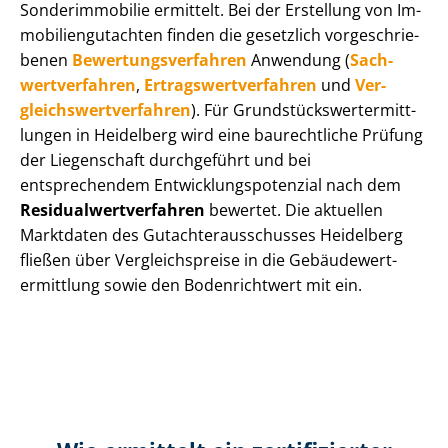
Sonderimmobilie ermittelt. Bei der Erstellung von Im­
mo­bi­li­en­gut­ach­ten finden die gesetzlich vor­ge­schrie­
be­nen
Be­wer­tungs­ver­fah­ren
Anwendung (
Sach­
wert­ver­fah­ren
,
Er­trags­wert­ver­fah­ren
und
Ver­
gleichs­wert­ver­fah­ren
). Für Grund­stücks­wert­ermitt­
lun­gen in Heidelberg wird eine baurechtliche Prüfung
der Liegenschaft durchgeführt und bei
entsprechendem Ent­wick­lungs­po­ten­zi­al nach dem
Re­si­du­al­wert­ver­fah­ren
bewertet. Die aktuellen
Marktdaten des Gut­ach­ter­aus­schus­ses Heidelberg
fließen über Ver­gleichs­prei­se in die Ge­bäu­de­wert­
ermitt­lung sowie den Bodenrichtwert mit ein.