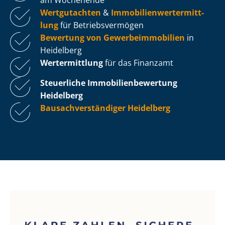
Wertgutachten
&
Im­mo­bi­li­en­wert­ermitt­
lung
für Be­triebs­ver­mö­gen
Bewertung von Ge­wer­be­im­mo­bi­li­en
in
Heidelberg
Wertermittlung
für das Finanzamt
Steuerliche Im­mo­bi­li­en­be­wer­tung
Heidelberg
Bau­sach­ver­stän­di­ger Heidelberg