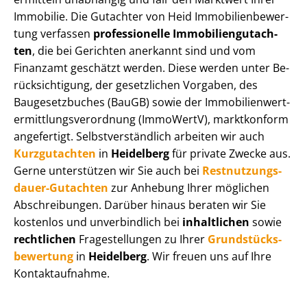
Immobilie. Die Gutachter von Heid Im­mo­bi­li­en­be­wer­
tung verfassen
professionelle Im­mo­bi­li­en­gut­ach­
ten
, die bei Gerichten anerkannt sind und vom
Finanzamt geschätzt werden. Diese werden unter Be­
rück­sich­ti­gung, der gesetzlichen Vorgaben, des
Baugesetzbuches (BauGB) sowie der Im­mo­bi­li­en­wert­
ermitt­lungs­ver­ord­nung (ImmoWertV), marktkonform
angefertigt. Selbst­ver­ständ­lich arbeiten wir auch
Kurzgutachten
in
Heidelberg
für private Zwecke aus.
Gerne unterstützen wir Sie auch bei
Rest­nut­zungs­
dau­er-Gutachten
zur Anhebung Ihrer möglichen
Abschreibungen. Darüber hinaus beraten wir Sie
kostenlos und unverbindlich bei
inhaltlichen
sowie
rechtlichen
Fragestellungen zu Ihrer
Grund­stücks­
be­wer­tung
in
Heidelberg
. Wir freuen uns auf Ihre
Kontaktaufnahme.