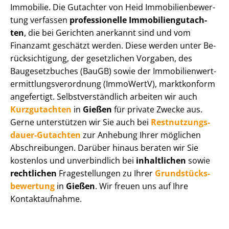
Immobilie. Die Gutachter von Heid Im­mo­bi­li­en­be­wer­
tung verfassen
professionelle Im­mo­bi­li­en­gut­ach­
ten
, die bei Gerichten anerkannt sind und vom
Finanzamt geschätzt werden. Diese werden unter Be­
rück­sich­ti­gung, der gesetzlichen Vorgaben, des
Baugesetzbuches (BauGB) sowie der Im­mo­bi­li­en­wert­
ermitt­lungs­ver­ord­nung (ImmoWertV), marktkonform
angefertigt. Selbst­ver­ständ­lich arbeiten wir auch
Kurzgutachten
in
Gießen
für private Zwecke aus.
Gerne unterstützen wir Sie auch bei
Rest­nut­zungs­
dau­er-Gutachten
zur Anhebung Ihrer möglichen
Abschreibungen. Darüber hinaus beraten wir Sie
kostenlos und unverbindlich bei
inhaltlichen
sowie
rechtlichen
Fragestellungen zu Ihrer
Grund­stücks­
be­wer­tung
in
Gießen
. Wir freuen uns auf Ihre
Kontaktaufnahme.