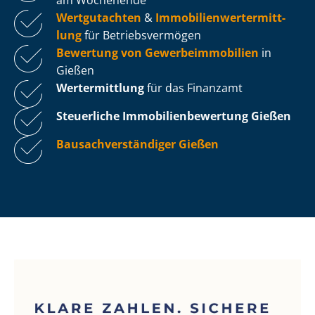
Wertgutachten
&
Im­mo­bi­li­en­wert­ermitt­
lung
für Be­triebs­ver­mö­gen
Bewertung von Ge­wer­be­im­mo­bi­li­en
in
Gießen
Wertermittlung
für das Finanzamt
Steuerliche Im­mo­bi­li­en­be­wer­tung
Gießen
Bau­sach­ver­stän­di­ger Gießen