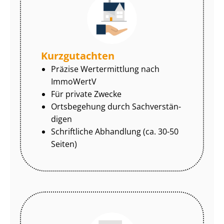
Kurzgutachten
Präzise Wertermittlung nach
ImmoWertV
Für private Zwecke
Ortsbegehung durch Sach­ver­stän­
di­gen
Schriftliche Abhandlung (ca. 30-50
Seiten)