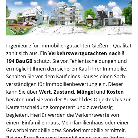
Ingenieure für Im­mo­bi­li­en­gut­ach­ten Gießen – Qualität
zahlt sich aus. Ein
Ver­kehrs­wert­gut­ach­ten nach §
194 BauGB
schützt Sie vor Fehl­ent­schei­dun­gen und
ermöglicht Ihnen den sicheren Kauf Ihrer Immobilie.
Schalten Sie vor dem Kauf eines Hauses einen Sach­
ver­stän­di­gen für Im­mo­bi­li­en­be­wer­tung ein. Dieser
kann Sie über
Wert, Zustand, Mängel
und
Kosten
beraten und Sie von der Auswahl des Objektes bis zur
Kauf­ent­schei­dung kompetent und zuverlässig
begleiten. Hierfür werden die Verkehrswerte von
einem Einfamilienhaus, Mehr­fa­mi­li­en­haus oder einer
Ge­wer­be­im­mo­bi­lie bzw. Sonderimmobilie ermittelt.