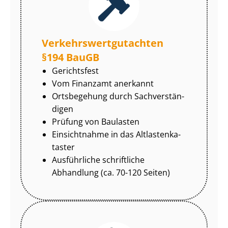
Ver­kehrs­wert­gut­ach­ten
§194 BauGB
Gerichtsfest
Vom Finanzamt anerkannt
Ortsbegehung durch Sach­ver­stän­
di­gen
Prüfung von Baulasten
Einsichtnahme in das Alt­las­ten­ka­
tas­ter
Ausführliche schriftliche
Abhandlung (ca. 70-120 Seiten)