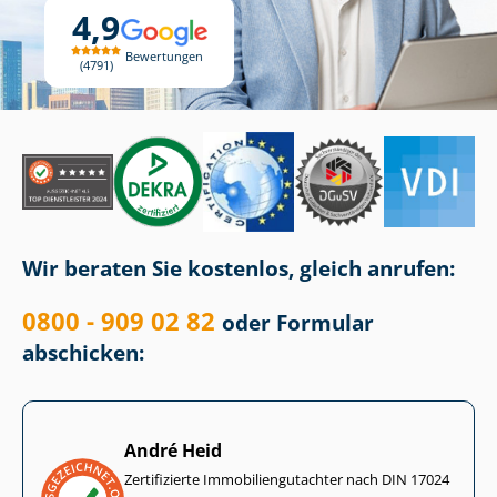
4,9
Bewertungen
4791
Wir beraten Sie kostenlos, gleich anrufen:
0800 - 909 02 82
oder Formular
abschicken:
André Heid
Zertifizierte Im­mo­bi­li­en­gut­ach­ter nach DIN 17024