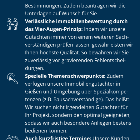
Bestimmungen. Zudem beantragen wir die
Unterlagen auf Wunsch für Sie.
Verlässliche Im­mo­bi­li­en­be­wer­tung durch
das Vier-Augen-Prinzip:
Indem wir unsere
Gutachten immer von einem weiteren Sach­
ver­stän­di­gen prüfen lassen, gewährleisten wir
Ihnen höchste Qualität. So bewahren wir Sie
zuverlässig vor gravierenden Fehl­ent­schei­
dun­gen.
Spezielle The­men­schwer­punk­te:
Zudem
verfügen unsere Im­mo­bi­li­en­gut­ach­ter in
Gießen und Umgebung über Spe­zi­al­kom­pe­
ten­zen (z.B. Bau­sach­ver­stän­di­ge). Das heißt:
Wir suchen nicht irgendeinen Gutachter für
Ihr Projekt, sondern den optimal geeigneten,
sodass wir auch besondere Anliegen bestens
bedienen können.
Auch kurzfristige Termine:
Unsere Kunden