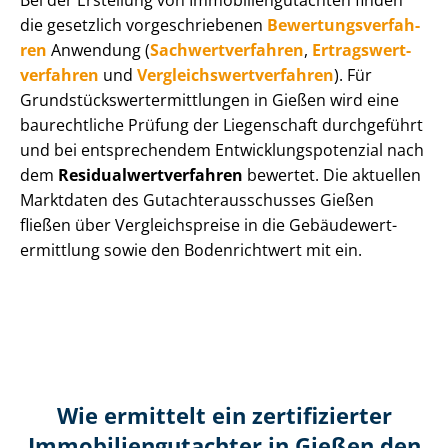
Bei der Erstellung von Im­mo­bi­li­en­gut­ach­ten finden
die gesetzlich vor­ge­schrie­be­nen
Be­wer­tungs­ver­fah­
ren
Anwendung (
Sach­wert­ver­fah­ren
,
Er­trags­wert­
ver­fah­ren
und
Ver­gleichs­wert­ver­fah­ren
). Für
Grund­stücks­wert­ermitt­lun­gen in Gießen wird eine
baurechtliche Prüfung der Liegenschaft durchgeführt
und bei entsprechendem Ent­wick­lungs­po­ten­zi­al nach
dem
Re­si­du­al­wert­ver­fah­ren
bewertet. Die aktuellen
Marktdaten des Gut­ach­ter­aus­schus­ses Gießen
fließen über Ver­gleichs­prei­se in die Ge­bäu­de­wert­
ermitt­lung sowie den Bodenrichtwert mit ein.
Wie ermittelt ein zertifizierter
Immobilien­gutachter in Gießen den