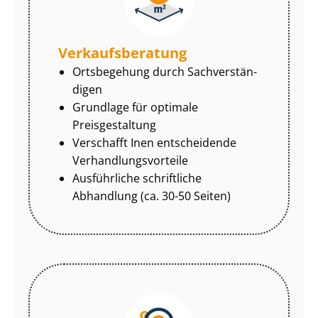
Ver­kaufs­be­ra­tung
Ortsbegehung durch Sach­ver­stän­
di­gen
Grundlage für optimale
Preisgestaltung
Verschafft Inen entscheidende
Ver­hand­lungs­vor­tei­le
Ausführliche schriftliche
Abhandlung (ca. 30-50 Seiten)