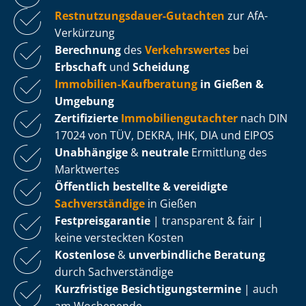
Rest­nut­zungs­dau­er-Gutachten
zur AfA-
Verkürzung
Berechnung
des
Verkehrswertes
bei
Erbschaft
und
Scheidung
Immobilien-Kaufberatung
in Gießen &
Umgebung
Zertifizierte
Im­mo­bi­li­en­gut­ach­ter
nach DIN
17024 von TÜV, DEKRA, IHK, DIA und EIPOS
Unabhängige
&
neutrale
Ermittlung des
Marktwertes
Öffentlich bestellte & vereidigte
Sachverständige
in Gießen
Fest­preis­ga­ran­tie
| transparent & fair |
keine versteckten Kosten
Kostenlose
&
unverbindliche Beratung
durch Sachverständige
Kurzfristige Be­sich­ti­gungs­ter­mi­ne
| auch
am Wochenende