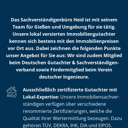
Das Sach­ver­stän­di­gen­bü­ro Heid ist mit seinem
Team für Gießen und Umgebung für sie tätig.
Unsere lokal versierten Im­mo­bi­li­en­gut­ach­ter
kennen sich bestens mit den Im­mo­bi­li­en­prei­sen
vor Ort aus. Dabei zeichnen die folgenden Punkte
unser Angebot für Sie aus: Wir sind zudem Mitglied
beim Deutschen Gutachter & Sach­ver­stän­di­gen­
ver­band sowie Fördermitglied beim Verein
deutscher Ingenieure.
Ausschließlich zertifizierte Gutachter mit
Lokal-Expertise:
Unsere Im­mo­bi­li­en­sach­ver­
stän­di­gen verfügen über verschiedene
renommierte Zer­ti­fi­zie­run­gen, welche die
Qualität ihrer Wertermittlung bezeugen. Dazu
gehören TÜV, DEKRA, IHK, DIA und EIPOS.