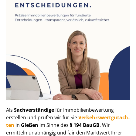
Als
Sachverständige
für Im­mo­bi­li­en­be­wer­tung
erstellen und prüfen wir für Sie
Ver­kehrs­wert­gut­ach­
ten
in
Gießen
im Sinne des
§ 194 BauGB
. Wir
ermitteln unabhängig und fair den Marktwert Ihrer