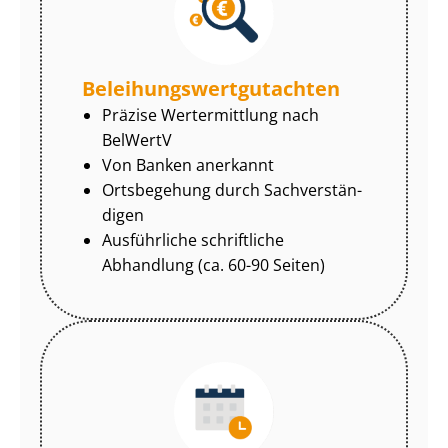
Be­lei­hungs­wert­gut­ach­ten
Präzise Wertermittlung nach
BelWertV
Von Banken anerkannt
Ortsbegehung durch Sach­ver­stän­
di­gen
Ausführliche schriftliche
Abhandlung (ca. 60-90 Seiten)