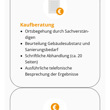
Kaufberatung
Ortsbegehung durch Sach­ver­stän­
di­gen
Beurteilung Gebäudesubstanz und
Sa­nie­rungs­be­darf
Schriftliche Abhandlung (ca. 20
Seiten)
Ausführliche telefonische
Besprechung der Ergebnisse