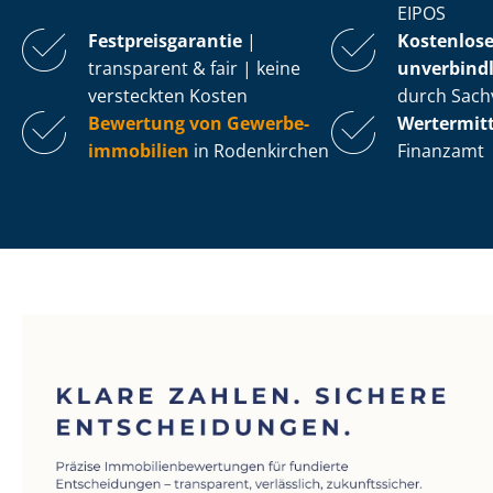
EIPOS
Fest­preis­ga­ran­tie
|
Kostenlos
transparent & fair | keine
unverbindl
versteckten Kosten
durch Sach
Bewertung von Ge­wer­be­
Wertermit
im­mo­bi­li­en
in Rodenkirchen
Finanzamt