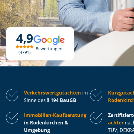
4,9
Bewertungen
4791
Ver­kehrs­wert­gut­ach­ten
im
Kurzgutac
Sinne des
§ 194 BauGB
Rodenkirc
Immobilien-Kaufberatung
Zertifiziert
in Rodenkirchen &
ach­ter
nach
Umgebung
TÜV, DEKRA