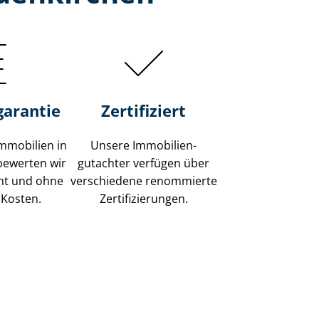
garantie
Zertifiziert
mmobilien in
Unsere Immobilien­
bewerten wir
gutachter verfügen über
ent und ohne
verschiedene renommierte
 Kosten.
Zer­ti­fi­zie­run­gen.