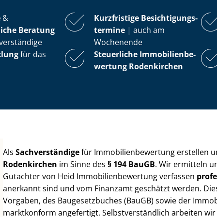
e
&
Kurzfristige Be­sich­ti­gungs­
iche Beratung
ter­mi­ne
| auch am
verständige
Wochenende
tlung
für das
Steuerliche Im­mo­bi­li­en­be­
wer­tung
Rodenkirchen
Als
Sachverständige
für Im­mo­bi­li­en­be­wer­tung erstellen
Rodenkirchen
im Sinne des
§ 194 BauGB
. Wir ermitteln 
Gutachter von Heid Im­mo­bi­li­en­be­wer­tung verfassen
profe
anerkannt sind und vom Finanzamt geschätzt werden. Diese 
Vorgaben, des Baugesetzbuches (BauGB) sowie der Im­mo­bi­l
marktkonform angefertigt. Selbst­ver­ständ­lich arbeiten wi