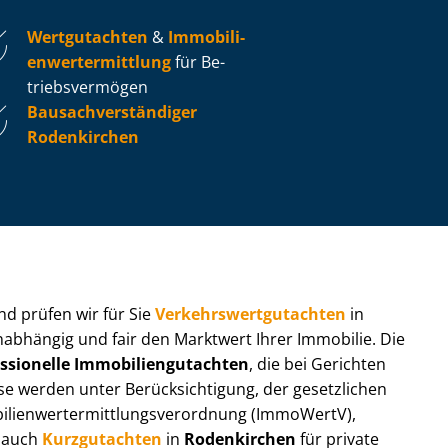
Wertgutachten
&
Im­mo­bi­li­
en­wert­ermitt­lung
für Be­
triebs­ver­mö­gen
Bau­sach­ver­stän­di­ger
Rodenkirchen
 und prüfen wir für Sie
Ver­kehrs­wert­gut­ach­ten
in
unabhängig und fair den Marktwert Ihrer Immobilie. Die
ssionelle Im­mo­bi­li­en­gut­ach­ten
, die bei Gerichten
werden unter Be­rück­sich­ti­gung, der gesetzlichen
i­en­wert­ermitt­lungs­ver­ord­nung (ImmoWertV),
r auch
Kurzgutachten
in
Rodenkirchen
für private