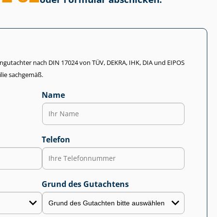
li­en­gut­ach­ter nach DIN 17024 von TÜV, DEKRA, IHK, DIA und EIPOS
lie sachgemäß.
Name
Telefon
Grund des Gutachtens