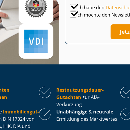
Ich habe den
Datenschu
Ich möchte den Newslet
Jet
hten
Rest­nut­zungs­dau­er-
hen
Gutachten
zur AfA-
Verkürzung
e
Im­mo­bi­li­en­gut­
Unabhängige
&
neutrale
 DIN 17024 von
Ermittlung des Marktwertes
, IHK, DIA und