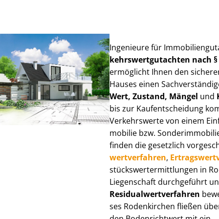
Ingenieure für Im­mo­bi­li­en­g
kehrs­wert­gut­ach­ten nach 
ermöglicht Ihnen den sicheren
Hauses einen Sach­ver­stän­di­ge
Wert, Zustand, Mängel
und
bis zur Kauf­ent­schei­dung k
Verkehrswerte von einem Einfam
mo­bi­lie bzw. Sonderimmobilie e
finden die gesetzlich vor­ge­sc
wert­ver­fah­ren
,
Er­trags­wert­
stücks­wert­ermitt­lun­gen in
Liegenschaft durchgeführt und
Re­si­du­al­wert­ver­fah­ren
bewer
ses Rodenkirchen fließen über V
den Bodenrichtwert mit ein.