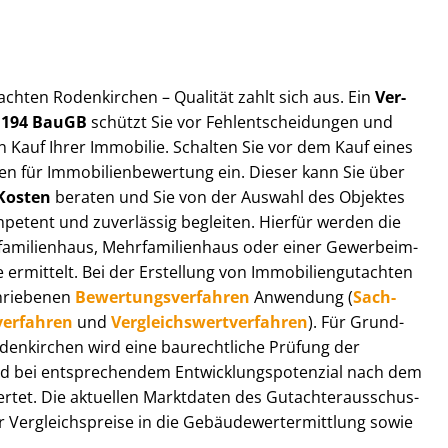
ut­ach­ten Rodenkirchen – Qualität zahlt sich aus. Ein
Ver­
§ 194 BauGB
schützt Sie vor Fehl­ent­schei­dun­gen und
 Kauf Ihrer Immobilie. Schalten Sie vor dem Kauf eines
n für Im­mo­bi­li­en­be­wer­tung ein. Dieser kann Sie über
Kosten
beraten und Sie von der Auswahl des Objektes
ompetent und zuverlässig begleiten. Hierfür werden die
ilienhaus, Mehr­fa­mi­li­en­haus oder einer Ge­wer­be­im­
rmittelt. Bei der Erstellung von Im­mo­bi­li­en­gut­ach­ten
hrie­be­nen
Be­wer­tungs­ver­fah­ren
Anwendung (
Sach­
ver­fah­ren
und
Ver­gleichs­wert­ver­fah­ren
). Für Grund­
 Rodenkirchen wird eine baurechtliche Prüfung der
 bei entsprechendem Ent­wick­lungs­po­ten­zi­al nach dem
tet. Die aktuellen Marktdaten des Gut­ach­ter­aus­schus­
er­gleichs­prei­se in die Ge­bäu­de­wert­ermitt­lung sowie