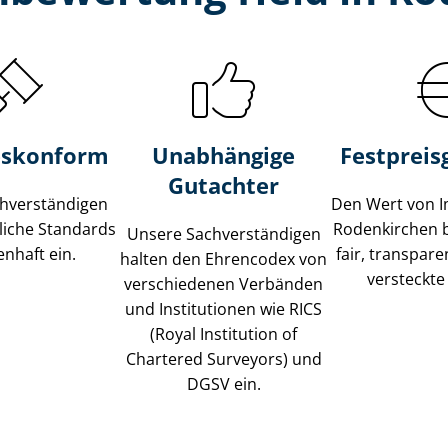
s­konform
Unabhängige
Festpreis​
Gutachter
­ver­stän­di­gen
Den Wert von I
liche Standards
Rodenkirchen 
Unsere Sach­ver­stän­di­gen
nhaft ein.
fair, transpar
halten den Ehrencodex von
versteckte
verschiedenen Verbänden
und Institutionen wie RICS
(Royal Institution of
Chartered Surveyors) und
DGSV ein.