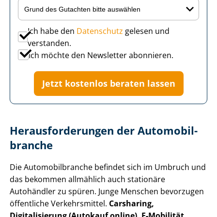
Ich habe den
Datenschutz
gelesen und
verstanden.
Ich möchte den Newsletter abonnieren.
Jetzt kostenlos beraten lassen
Her­aus­for­de­run­gen der Au­to­mo­bil­
bran­che
Die Au­to­mo­bil­bran­che befindet sich im Umbruch und
das bekommen allmählich auch stationäre
Autohändler zu spüren. Junge Menschen bevorzugen
öffentliche Verkehrsmittel.
Carsharing,
Digitalisierung (Autokauf online), E-Mobilität