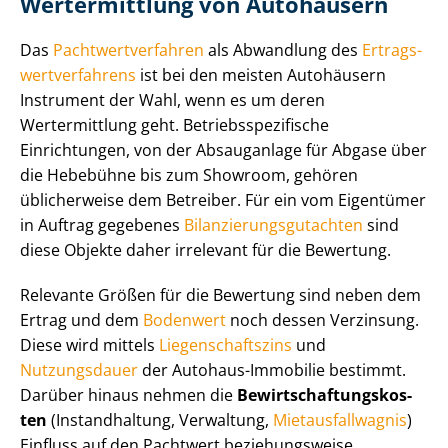
Wertermittlung von Autohäusern
Das
Pacht­wert­ver­fah­ren
als Abwandlung des
Er­trags­
wert­ver­fah­rens
ist bei den meisten Autohäusern
Instrument der Wahl, wenn es um deren
Wertermittlung geht. Be­triebs­spe­zi­fi­sche
Einrichtungen, von der Absauganlage für Abgase über
die Hebebühne bis zum Showroom, gehören
üblicherweise dem Betreiber. Für ein vom Eigentümer
in Auftrag gegebenes
Bi­lan­zie­rungs­gut­ach­ten
sind
diese Objekte daher irrelevant für die Bewertung.
Relevante Größen für die Bewertung sind neben dem
Ertrag und dem
Bodenwert
noch dessen Verzinsung.
Diese wird mittels
Lie­gen­schafts­zins
und
Nutzungsdauer
der Autohaus-Immobilie bestimmt.
Darüber hinaus nehmen die
Be­wirt­schaf­tungs­kos­
ten
(Instandhaltung, Verwaltung,
Miet­aus­fall­wag­nis
)
Einfluss auf den Pachtwert beziehungsweise