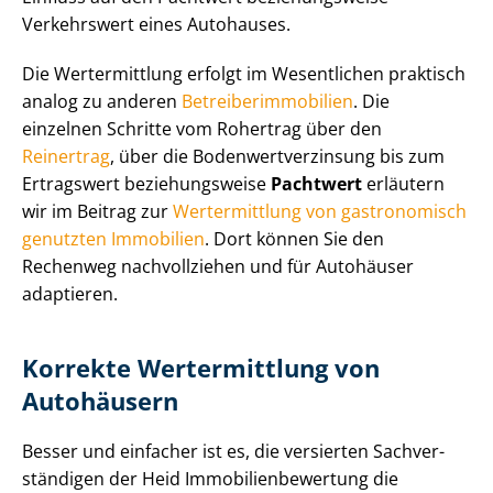
Verkehrswert eines Autohauses.
Die Wertermittlung erfolgt im Wesentlichen praktisch
analog zu anderen
Be­trei­ber­im­mo­bi­li­en
. Die
einzelnen Schritte vom Rohertrag über den
Reinertrag
, über die Bo­den­wert­ver­zin­sung bis zum
Ertragswert beziehungsweise
Pachtwert
erläutern
wir im Beitrag zur
Wertermittlung von gastronomisch
genutzten Immobilien
. Dort können Sie den
Rechenweg nachvollziehen und für Autohäuser
adaptieren.
Korrekte Wertermittlung von
Autohäusern
Besser und einfacher ist es, die versierten Sach­ver­
stän­di­gen der Heid Im­mo­bi­li­en­be­wer­tung die