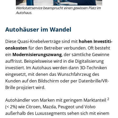
Werk­statt­ser­vice beansprucht einen gewissen Platz im
Autohaus.
Autohäuser im Wandel
Diese Quasi-Knebelverträge sind mit
hohen In­ves­ti­ti­
ons­kos­ten
für den Betreiber verbunden. Oft besteht
ein
Mo­der­ni­sie­rungs­zwang
, der sämtliche Gewinne
auffrisst. Beispielsweise wird in die Digitalisierung
investiert. Im Autohaus werden dann 3D-Techniken
eingesetzt, mit denen das Wunschfahrzeug des
Kunden auf den Bildschirm oder per Datenbrille/VR-
Brille projiziert wird.
2
Autohändler von Marken mit geringem Marktanteil
(< 2%) wie Citroen, Mazda, Peugeot und Volvo
außerhalb des Luxussegments sehen sich mit einem