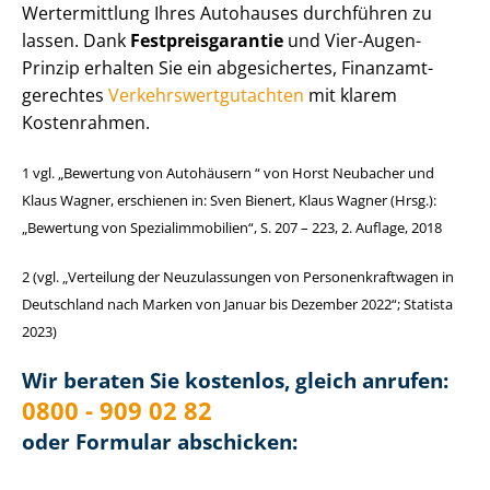
Wertermittlung Ihres Autohauses durchführen zu
lassen. Dank
Fest­preis­ga­ran­tie
und Vier-Augen-
Prinzip erhalten Sie ein abgesichertes, Finanzamt-
gerechtes
Ver­kehrs­wert­gut­ach­ten
mit klarem
Kostenrahmen.
1 vgl. „Bewertung von Autohäusern “ von Horst Neubacher und
Klaus Wagner, erschienen in: Sven Bienert, Klaus Wagner (Hrsg.):
„Bewertung von Spe­zi­al­im­mo­bi­li­en“, S. 207 – 223, 2. Auflage, 2018
2 (vgl. „Verteilung der Neuzulassungen von Per­so­nen­kraft­wa­gen in
Deutschland nach Marken von Januar bis Dezember 2022“; Statista
2023)
Wir beraten Sie kostenlos, gleich anrufen:
0800 - 909 02 82
oder Formular abschicken: