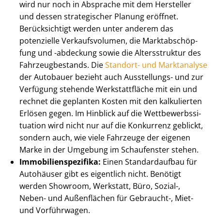
wird nur noch in Absprache mit dem Hersteller
und dessen strategischer Planung eröffnet.
Berücksichtigt werden unter anderem das
potenzielle Verkaufsvolumen, die Markt­ab­schöp­
fung und -abdeckung sowie die Altersstruktur des
Fahr­zeug­be­stands. Die
Standort- und Marktanalyse
der Autobauer bezieht auch Ausstellungs- und zur
Verfügung stehende Werkstattfläche mit ein und
rechnet die geplanten Kosten mit den kalkulierten
Erlösen gegen. Im Hinblick auf die Wett­be­werbs­si­
tua­ti­on wird nicht nur auf die Konkurrenz geblickt,
sondern auch, wie viele Fahrzeuge der eigenen
Marke in der Umgebung im Schaufenster stehen.
Im­mo­bi­li­en­spe­zi­fi­ka:
Einen Standardaufbau für
Autohäuser gibt es eigentlich nicht. Benötigt
werden Showroom, Werkstatt, Büro, Sozial-,
Neben- und Außenflächen für Gebraucht-, Miet-
und Vorführwagen.