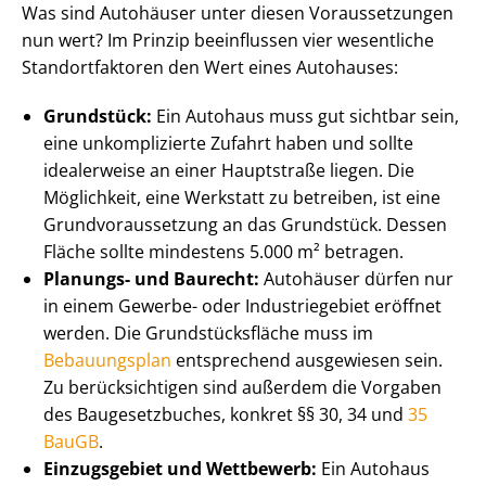
Was sind Autohäuser unter diesen Voraussetzungen
nun wert? Im Prinzip beeinflussen vier wesentliche
Stand­ort­fak­to­ren den Wert eines Autohauses:
Grundstück:
Ein Autohaus muss gut sichtbar sein,
eine unkomplizierte Zufahrt haben und sollte
idealerweise an einer Hauptstraße liegen. Die
Möglichkeit, eine Werkstatt zu betreiben, ist eine
Grund­vor­aus­set­zung an das Grundstück. Dessen
Fläche sollte mindestens 5.000 m² betragen.
Planungs- und Baurecht:
Autohäuser dürfen nur
in einem Gewerbe- oder Industriegebiet eröffnet
werden. Die Grund­stücks­flä­che muss im
Bebauungsplan
entsprechend ausgewiesen sein.
Zu berücksichtigen sind außerdem die Vorgaben
des Baugesetzbuches, konkret §§ 30, 34 und
35
BauGB
.
Einzugsgebiet und Wettbewerb:
Ein Autohaus