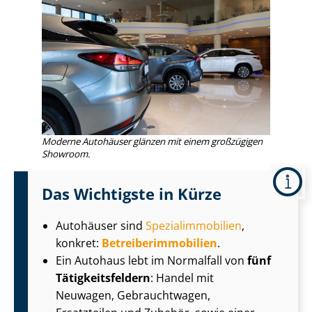
Moderne Autohäuser glänzen mit einem großzügigen
Showroom.
Das Wichtigste in Kürze
Autohäuser sind
Spe­zi­al­im­mo­bi­li­en
,
konkret:
Be­trei­ber­im­mo­bi­li­en
.
Ein Autohaus lebt im Normalfall von
fünf
Tä­tig­keits­fel­dern
: Handel mit
Neuwagen, Gebrauchtwagen,