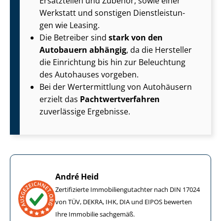
Ersatzteilen und Zubehör, sowie einer
Werkstatt und sonstigen Dienst­leis­tun­
gen wie Leasing.
Die Betreiber sind
stark von den
Autobauern abhängig
, da die Hersteller
die Einrichtung bis hin zur Beleuchtung
des Autohauses vorgeben.
Bei der Wertermittlung von Autohäusern
erzielt das
Pacht­wert­ver­fah­ren
zuverlässige Ergebnisse.
André Heid
Zertifizierte Im­mo­bi­li­en­gut­ach­ter nach DIN 17024
von TÜV, DEKRA, IHK, DIA und EIPOS bewerten
Ihre Immobilie sachgemäß.