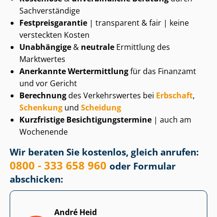
Sachverständige
Fest­preis­ga­ran­tie
| transparent & fair | keine
versteckten Kosten
Unabhängige
&
neutrale
Ermittlung des
Marktwertes
Anerkannte Wertermittlung
für das Finanzamt
und vor Gericht
Berechnung
des Verkehrswertes bei
Erbschaft
,
Schenkung
und
Scheidung
Kurzfristige Be­sich­ti­gungs­ter­mi­ne
| auch am
Wochenende
Wir beraten Sie kostenlos, gleich anrufen:
0800 - 333 658 960
oder Formular
abschicken:
André Heid