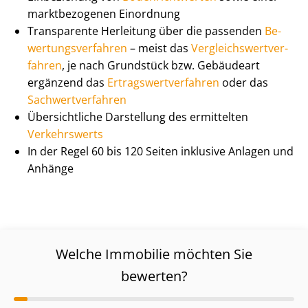
marktbezogenen Einordnung
Transparente Herleitung über die passenden
Be­
wer­tungs­ver­fah­ren
– meist das
Ver­gleichs­wert­ver­
fah­ren
, je nach Grundstück bzw. Gebäudeart
ergänzend das
Er­trags­wert­ver­fah­ren
oder das
Sach­wert­ver­fah­ren
Übersichtliche Darstellung des ermittelten
Verkehrswerts
In der Regel 60 bis 120 Seiten inklusive Anlagen und
Anhänge
Welche Immobilie möchten Sie
bewerten?