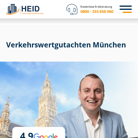
Kostenlose Erstberatung
0800 - 333 658 960
Ver­kehrs­wert­gut­ach­ten München
4,9