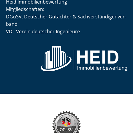
Heid Im­mo­bi­li­en­be­wer­tung
Mit­glied­schaf­ten:
DGuSV, Deutscher Gutachter & Sach­ver­stän­di­gen­ver­
band
VDI, Verein deutscher Ingenieure