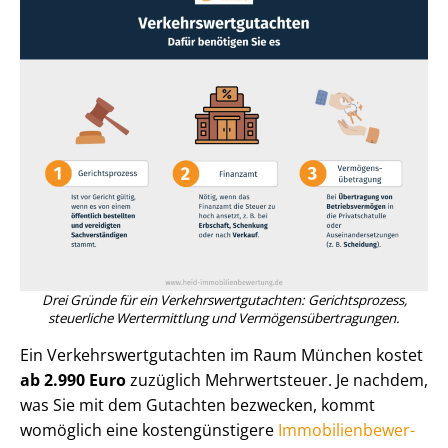
Drei Gründe für ein Ver­kehrs­wert­gut­ach­ten: Gerichtsprozess,
steuerliche Wertermittlung und Ver­mö­gens­über­tra­gun­gen.
Ein Ver­kehrs­wert­gut­ach­ten im Raum München kostet
ab 2.990 Euro
zuzüglich Mehrwertsteuer. Je nachdem,
was Sie mit dem Gutachten bezwecken, kommt
womöglich eine kos­ten­güns­ti­ge­re
Im­mo­bi­li­en­be­wer­