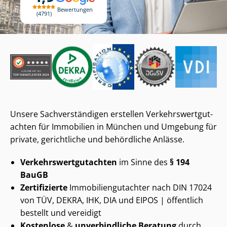
Bewertungen
4791
Unsere Sach­ver­stän­di­gen erstellen Ver­kehrs­wert­gut­
ach­ten für Immobilien in München und Umgebung für
private, gerichtliche und behördliche Anlässe.
Ver­kehrs­wert­gut­ach­ten
im Sinne des
§ 194
BauGB
Zertifizierte
Im­mo­bi­li­en­gut­ach­ter nach DIN 17024
von TÜV, DEKRA, IHK, DIA und EIPOS | öffentlich
bestellt und vereidigt
Kostenlose
&
unverbindliche Beratung
durch