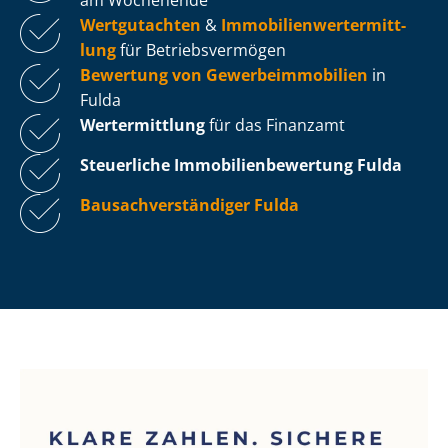
Wertgutachten
&
Im­mo­bi­li­en­wert­ermitt­
lung
für Be­triebs­ver­mö­gen
Bewertung von Ge­wer­be­im­mo­bi­li­en
in
Fulda
Wertermittlung
für das Finanzamt
Steuerliche Im­mo­bi­li­en­be­wer­tung
Fulda
Bau­sach­ver­stän­di­ger Fulda