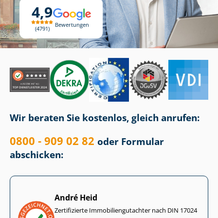
4,9
Bewertungen
4791
Wir beraten Sie kostenlos, gleich anrufen:
0800 - 909 02 82
oder Formular
abschicken:
André Heid
Zertifizierte Im­mo­bi­li­en­gut­ach­ter nach DIN 17024