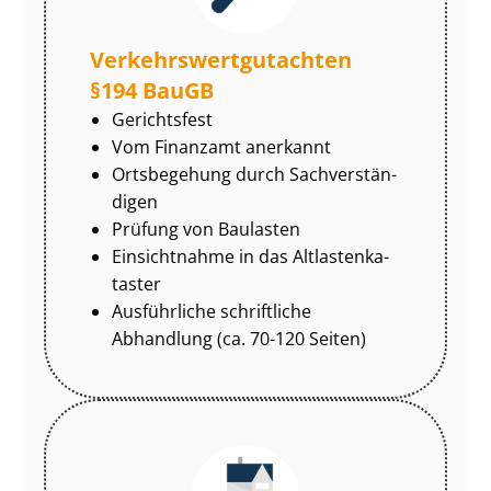
Ver­kehrs­wert­gut­ach­ten
§194 BauGB
Gerichtsfest
Vom Finanzamt anerkannt
Ortsbegehung durch Sach­ver­stän­
di­gen
Prüfung von Baulasten
Einsichtnahme in das Alt­las­ten­ka­
tas­ter
Ausführliche schriftliche
Abhandlung (ca. 70-120 Seiten)