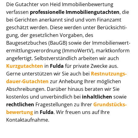
Die Gutachter von Heid Im­mo­bi­li­en­be­wer­tung
verfassen
professionelle Im­mo­bi­li­en­gut­ach­ten
, die
bei Gerichten anerkannt sind und vom Finanzamt
geschätzt werden. Diese werden unter Be­rück­sich­ti­
gung, der gesetzlichen Vorgaben, des
Baugesetzbuches (BauGB) sowie der Im­mo­bi­li­en­wert­
ermitt­lungs­ver­ord­nung (ImmoWertV), marktkonform
angefertigt. Selbst­ver­ständ­lich arbeiten wir auch
Kurzgutachten
in
Fulda
für private Zwecke aus.
Gerne unterstützen wir Sie auch bei
Rest­nut­zungs­
dau­er-Gutachten
zur Anhebung Ihrer möglichen
Abschreibungen. Darüber hinaus beraten wir Sie
kostenlos und unverbindlich bei
inhaltlichen
sowie
rechtlichen
Fragestellungen zu Ihrer
Grund­stücks­
be­wer­tung
in
Fulda
. Wir freuen uns auf Ihre
Kontaktaufnahme.