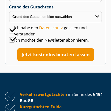
Grund des Gutachtens
Ich habe den
Datenschutz
gelesen und
verstanden.
Ich möchte den Newsletter abonnieren.
Jetzt kostenlos beraten lassen
Ver­kehrs­wert­gut­ach­ten
im Sinne des
§ 194
BauGB
Kurzgutachten Fulda