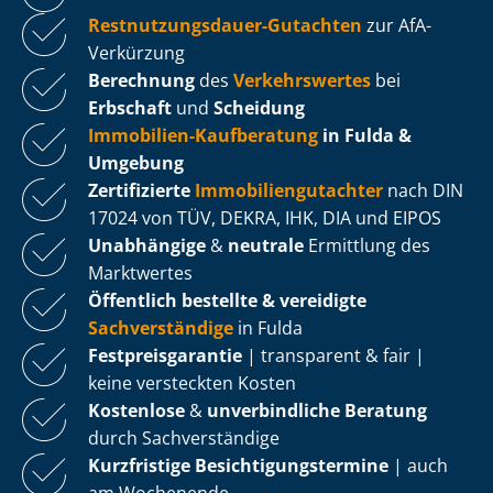
Rest­nut­zungs­dau­er-Gutachten
zur AfA-
Verkürzung
Berechnung
des
Verkehrswertes
bei
Erbschaft
und
Scheidung
Immobilien-Kaufberatung
in Fulda &
Umgebung
Zertifizierte
Im­mo­bi­li­en­gut­ach­ter
nach DIN
17024 von TÜV, DEKRA, IHK, DIA und EIPOS
Unabhängige
&
neutrale
Ermittlung des
Marktwertes
Öffentlich bestellte & vereidigte
Sachverständige
in Fulda
Fest­preis­ga­ran­tie
| transparent & fair |
keine versteckten Kosten
Kostenlose
&
unverbindliche Beratung
durch Sachverständige
Kurzfristige Be­sich­ti­gungs­ter­mi­ne
| auch
am Wochenende