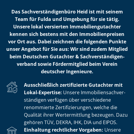
Das Sach­ver­stän­di­gen­bü­ro Heid ist mit seinem
Team für Fulda und Umgebung für sie tätig.
Unsere lokal versierten Im­mo­bi­li­en­gut­ach­ter
kennen sich bestens mit den Im­mo­bi­li­en­prei­sen
vor Ort aus. Dabei zeichnen die folgenden Punkte
unser Angebot für Sie aus: Wir sind zudem Mitglied
beim Deutschen Gutachter & Sach­ver­stän­di­gen­
ver­band sowie Fördermitglied beim Verein
deutscher Ingenieure.
Ausschließlich zertifizierte Gutachter mit
Lokal-Expertise:
Unsere Im­mo­bi­li­en­sach­ver­
stän­di­gen verfügen über verschiedene
renommierte Zer­ti­fi­zie­run­gen, welche die
Qualität ihrer Wertermittlung bezeugen. Dazu
gehören TÜV, DEKRA, IHK, DIA und EIPOS.
Einhaltung rechtlicher Vorgaben:
Unsere