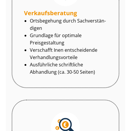
Ver­kaufs­be­ra­tung
Ortsbegehung durch Sach­ver­stän­
di­gen
Grundlage für optimale
Preisgestaltung
Verschafft Inen entscheidende
Ver­hand­lungs­vor­tei­le
Ausführliche schriftliche
Abhandlung (ca. 30-50 Seiten)