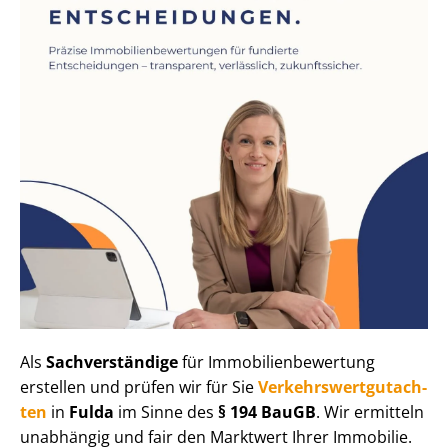
Als
Sachverständige
für Im­mo­bi­li­en­be­wer­tung
erstellen und prüfen wir für Sie
Ver­kehrs­wert­gut­ach­
ten
in
Fulda
im Sinne des
§ 194 BauGB
. Wir ermitteln
unabhängig und fair den Marktwert Ihrer Immobilie.