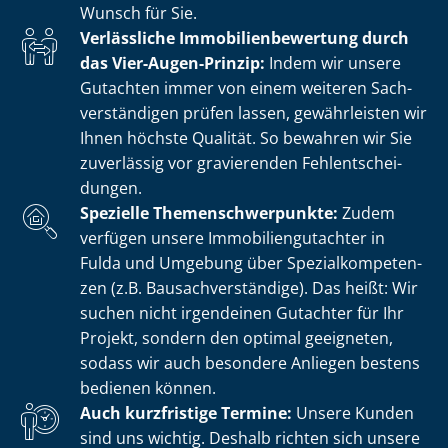
Wunsch für Sie.
Verlässliche Im­mo­bi­li­en­be­wer­tung durch
das Vier-Augen-Prinzip:
Indem wir unsere
Gutachten immer von einem weiteren Sach­
ver­stän­di­gen prüfen lassen, gewährleisten wir
Ihnen höchste Qualität. So bewahren wir Sie
zuverlässig vor gravierenden Fehl­ent­schei­
dun­gen.
Spezielle The­men­schwer­punk­te:
Zudem
verfügen unsere Im­mo­bi­li­en­gut­ach­ter in
Fulda und Umgebung über Spe­zi­al­kom­pe­ten­
zen (z.B. Bau­sach­ver­stän­di­ge). Das heißt: Wir
suchen nicht irgendeinen Gutachter für Ihr
Projekt, sondern den optimal geeigneten,
sodass wir auch besondere Anliegen bestens
bedienen können.
Auch kurzfristige Termine:
Unsere Kunden
sind uns wichtig. Deshalb richten sich unsere