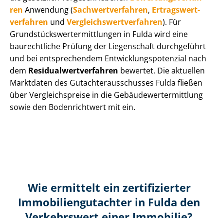
ren
Anwendung (
Sach­wert­ver­fah­ren
,
Er­trags­wert­
ver­fah­ren
und
Ver­gleichs­wert­ver­fah­ren
). Für
Grund­stücks­wert­ermitt­lun­gen in Fulda wird eine
baurechtliche Prüfung der Liegenschaft durchgeführt
und bei entsprechendem Ent­wick­lungs­po­ten­zi­al nach
dem
Re­si­du­al­wert­ver­fah­ren
bewertet. Die aktuellen
Marktdaten des Gut­ach­ter­aus­schus­ses Fulda fließen
über Ver­gleichs­prei­se in die Ge­bäu­de­wert­ermitt­lung
sowie den Bodenrichtwert mit ein.
Wie ermittelt ein zertifizierter
Immobilien­gutachter in Fulda den
Verkehrswert einer Immobilie?