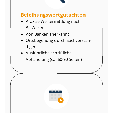
Be­lei­hungs­wert­gut­ach­ten
Präzise Wertermittlung nach
BelWertV
Von Banken anerkannt
Ortsbegehung durch Sach­ver­stän­
di­gen
Ausführliche schriftliche
Abhandlung (ca. 60-90 Seiten)