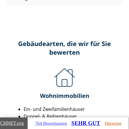
Gebäudearten, die wir für Sie
bewerten
Wohnimmobilien
Ein- und Zwei­fa­mi­li­en­häu­ser
Doppel- & Reihenhäuser
SEHR GUT
Ei­gen­tums­woh­nun­gen
ICHNET
.org
764 Bewertungen
Hinweise