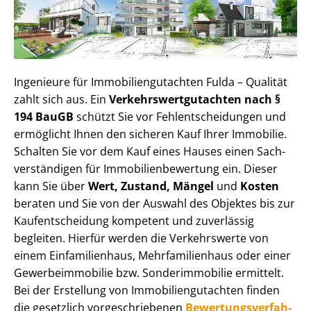
Ingenieure für Im­mo­bi­li­en­gut­ach­ten Fulda – Qualität
zahlt sich aus. Ein
Ver­kehrs­wert­gut­ach­ten nach §
194 BauGB
schützt Sie vor Fehl­ent­schei­dun­gen und
ermöglicht Ihnen den sicheren Kauf Ihrer Immobilie.
Schalten Sie vor dem Kauf eines Hauses einen Sach­
ver­stän­di­gen für Im­mo­bi­li­en­be­wer­tung ein. Dieser
kann Sie über
Wert, Zustand, Mängel
und
Kosten
beraten und Sie von der Auswahl des Objektes bis zur
Kauf­ent­schei­dung kompetent und zuverlässig
begleiten. Hierfür werden die Verkehrswerte von
einem Einfamilienhaus, Mehr­fa­mi­li­en­haus oder einer
Ge­wer­be­im­mo­bi­lie bzw. Sonderimmobilie ermittelt.
Bei der Erstellung von Im­mo­bi­li­en­gut­ach­ten finden
die gesetzlich vor­ge­schrie­be­nen
Be­wer­tungs­ver­fah­