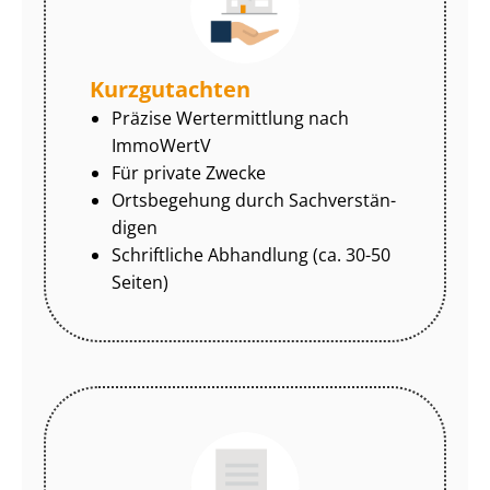
Kurzgutachten
Präzise Wertermittlung nach
ImmoWertV
Für private Zwecke
Ortsbegehung durch Sach­ver­stän­
di­gen
Schriftliche Abhandlung (ca. 30-50
Seiten)