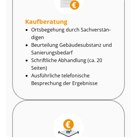
Kaufberatung
Ortsbegehung durch Sach­ver­stän­
di­gen
Beurteilung Gebäudesubstanz und
Sa­nie­rungs­be­darf
Schriftliche Abhandlung (ca. 20
Seiten)
Ausführliche telefonische
Besprechung der Ergebnisse