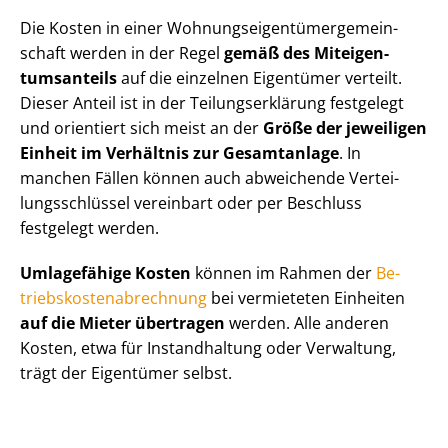
Die Kosten in einer Woh­nungs­ei­gen­tü­mer­ge­mein­
schaft werden in der Regel
gemäß des Mit­ei­gen­
tums­an­teils
auf die einzelnen Eigentümer verteilt.
Dieser Anteil ist in der Tei­lungs­er­klä­rung festgelegt
und orientiert sich meist an der
Größe der jeweiligen
Einheit im Verhältnis zur Gesamtanlage
. In
manchen Fällen können auch abweichende Ver­tei­
lungs­schlüs­sel vereinbart oder per Beschluss
festgelegt werden.
Umlagefähige Kosten
können im Rahmen der
Be­
triebs­kos­ten­ab­rech­nung
bei vermieteten Einheiten
auf die Mieter übertragen
werden. Alle anderen
Kosten, etwa für Instandhaltung oder Verwaltung,
trägt der Eigentümer selbst.