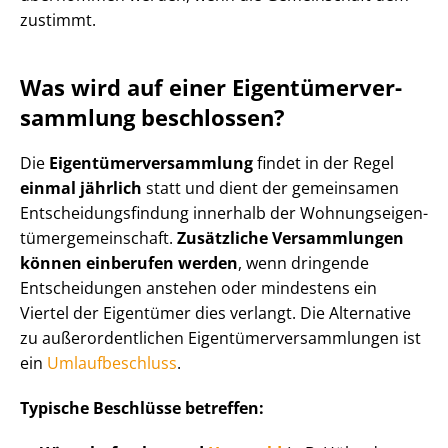
zustimmt.
Was wird auf einer Ei­gen­tü­mer­ver­
samm­lung beschlossen?
Die
Ei­gen­tü­mer­ver­samm­lung
findet in der Regel
einmal jährlich
statt und dient der gemeinsamen
Ent­schei­dungs­fin­dung innerhalb der Woh­nungs­ei­gen­
tü­mer­ge­mein­schaft.
Zusätzliche Versammlungen
können einberufen werden
, wenn dringende
Entscheidungen anstehen oder mindestens ein
Viertel der Eigentümer dies verlangt. Die Alternative
zu au­ßer­or­dent­li­chen Ei­gen­tü­mer­ver­samm­lun­gen ist
ein
Umlaufbeschluss
.
Typische Beschlüsse betreffen: