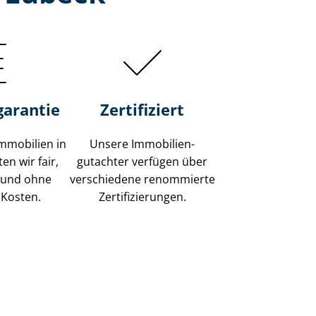
garantie
Zertifiziert
mmobilien in
Unsere Immobilien­
en wir fair,
gutachter verfügen über
 und ohne
verschiedene renommierte
 Kosten.
Zer­ti­fi­zie­run­gen.