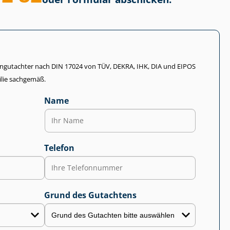
li­en­gut­ach­ter nach DIN 17024 von TÜV, DEKRA, IHK, DIA und EIPOS
lie sachgemäß.
Name
Telefon
Grund des Gutachtens