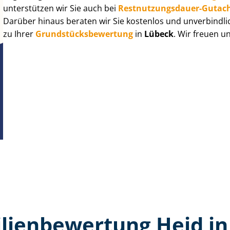
unterstützen wir Sie auch bei
Rest­nut­zungs­dau­er-Gutac
Darüber hinaus beraten wir Sie kostenlos und unverbindli
zu Ihrer
Grund­stücks­be­wer­tung
in
Lübeck
. Wir freuen u
ien­bewertung Heid i