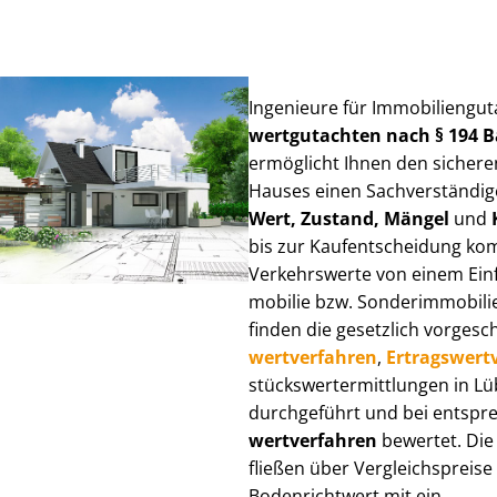
Ingenieure für Im­mo­bi­li­en­gu
wert­gut­ach­ten nach § 194
ermöglicht Ihnen den sicheren
Hauses einen Sach­ver­stän­di­ge
Wert, Zustand, Mängel
und
bis zur Kauf­ent­schei­dung k
Verkehrswerte von einem Einfam
mo­bi­lie bzw. Sonderimmobilie e
finden die gesetzlich vor­ge­sc
wert­ver­fah­ren
,
Er­trags­wert­
stücks­wert­ermitt­lun­gen in 
durchgeführt und bei entsprec
wert­ver­fah­ren
bewertet. Die 
fließen über Ver­gleichs­prei­se
Bodenrichtwert mit ein.