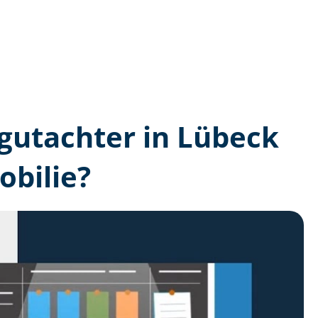
n­gutachter in Lübeck
bilie?