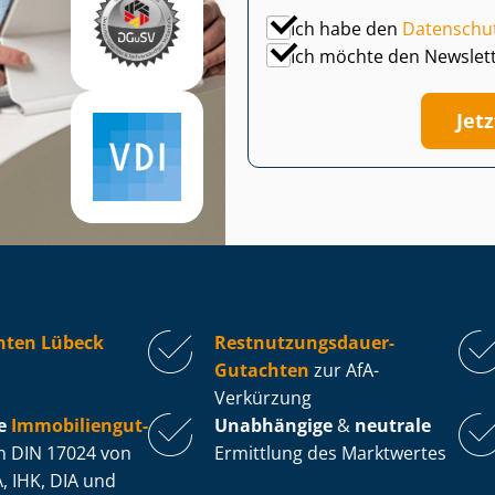
Ich habe den
Datenschu
Ich möchte den Newslet
Jet
hten Lübeck
Rest­nut­zungs­dau­er-
Gutachten
zur AfA-
Verkürzung
e
Im­mo­bi­li­en­gut­
Unabhängige
&
neutrale
 DIN 17024 von
Ermittlung des Marktwertes
, IHK, DIA und