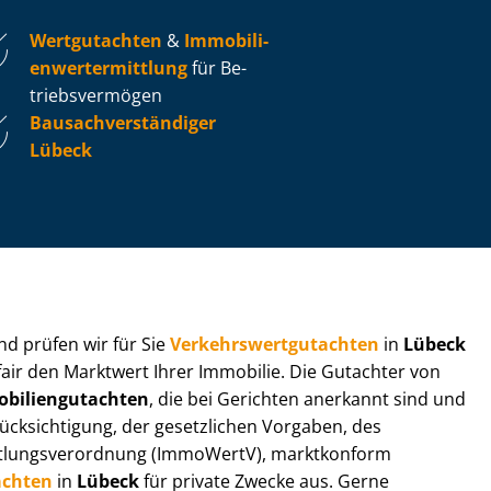
Wertgutachten
&
Im­mo­bi­li­
en­wert­ermitt­lung
für Be­
triebs­ver­mö­gen
Bau­sach­ver­stän­di­ger
Lübeck
 und prüfen wir für Sie
Ver­kehrs­wert­gut­ach­ten
in
Lübeck
fair den Marktwert Ihrer Immobilie. Die Gutachter von
bi­li­en­gut­ach­ten
, die bei Gerichten anerkannt sind und
k­sich­ti­gung, der gesetzlichen Vorgaben, des
tt­lungs­ver­ord­nung (ImmoWertV), marktkonform
achten
in
Lübeck
für private Zwecke aus. Gerne