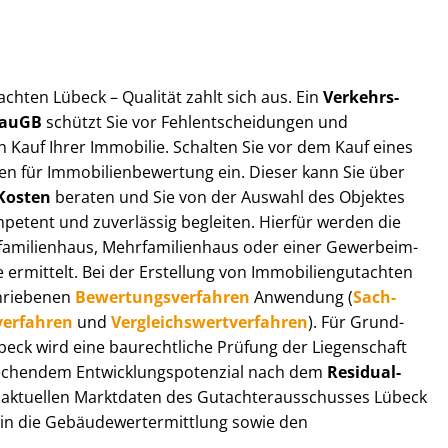
t­ach­ten Lübeck – Qualität zahlt sich aus. Ein
Ver­kehrs­
 BauGB
schützt Sie vor Fehl­ent­schei­dun­gen und
 Kauf Ihrer Immobilie. Schalten Sie vor dem Kauf eines
n für Im­mo­bi­li­en­be­wer­tung ein. Dieser kann Sie über
Kosten
beraten und Sie von der Auswahl des Objektes
ompetent und zuverlässig begleiten. Hierfür werden die
ilienhaus, Mehr­fa­mi­li­en­haus oder einer Ge­wer­be­im­
rmittelt. Bei der Erstellung von Im­mo­bi­li­en­gut­ach­ten
hrie­be­nen
Be­wer­tungs­ver­fah­ren
Anwendung (
Sach­
ver­fah­ren
und
Ver­gleichs­wert­ver­fah­ren
). Für Grund­
Lübeck wird eine baurechtliche Prüfung der Liegenschaft
hendem Ent­wick­lungs­po­ten­zi­al nach dem
Re­si­du­al­
aktuellen Marktdaten des Gut­ach­ter­aus­schus­ses Lübeck
 in die Ge­bäu­de­wert­ermitt­lung sowie den