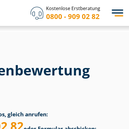
Kostenlose Erstberatung
0800 - 909 02 82
en­bewertung
s, gleich anrufen:
02 82
oder Formular abschicken: