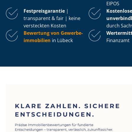
EIPOS
Fest­preis­ga­ran­tie
|
Kostenlos
transparent & fair | keine
unverbindl
versteckten Kosten
durch Sach
Bewertung von Ge­wer­be­
Wertermit
im­mo­bi­li­en
in Lübeck
Finanzamt