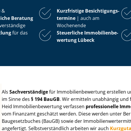
e
&
Kurzfristige Be­sich­ti­gungs­
iche Beratung
ter­mi­ne
| auch am
verständige
Wochenende
tlung
für das
Steuerliche Im­mo­bi­li­en­be­
wer­tung
Lübeck
Als
Sachverständige
für Im­mo­bi­li­en­be­wer­tung erstellen
im Sinne des
§ 194 BauGB
. Wir ermitteln unabhängig und 
Heid Im­mo­bi­li­en­be­wer­tung verfassen
professionelle Im­mo­
vom Finanzamt geschätzt werden. Diese werden unter Be­rüc
Baugesetzbuches (BauGB) sowie der Im­mo­bi­li­en­wert­ermi
angefertigt. Selbst­ver­ständ­lich arbeiten wir auch
Kurzgut