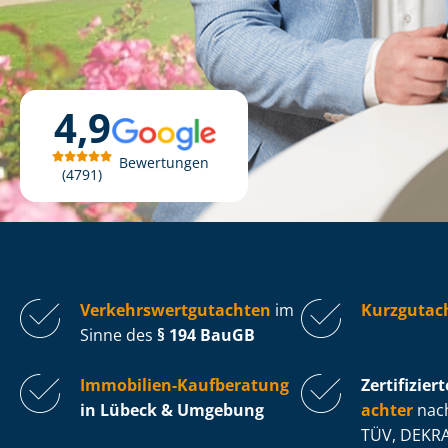
4,9
Bewertungen
4791
Ver­kehrs­wert­gut­ach­ten
im
Kurzgutac
Sinne des
§ 194 BauGB
Immobilien-Kaufberatung
Zertifiziert
in Lübeck & Umgebung
ach­ter
nach
TÜV, DEKRA