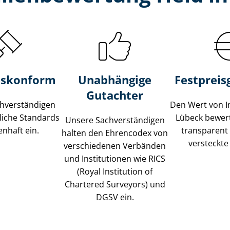
s­konform
Unabhängige
Festpreis​
Gutachter
­ver­stän­di­gen
Den Wert von I
liche Standards
Lübeck bewert
Unsere Sach­ver­stän­di­gen
nhaft ein.
transparent
halten den Ehrencodex von
versteckte
verschiedenen Verbänden
und Institutionen wie RICS
(Royal Institution of
Chartered Surveyors) und
DGSV ein.