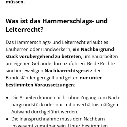
müssen.
Was ist das Hammerschlags- und
Leiterrecht?
Das Hammerschlags- und Leiterrecht erlaubt es
Bauherren oder Handwerkern,
ein Nach­bar­grund­
stück vorübergehend zu betreten
, um Bauarbeiten
am eigenen Gebäude durchzuführen. Beide Rechte
sind im jeweiligen
Nach­bar­rechts­ge­setz
der
Bundesländer geregelt und gelten
nur unter
bestimmten Voraussetzungen
:
Die Arbeiten können nicht ohne Zugang zum Nach­
bar­grund­stück oder nur mit un­ver­hält­nis­mä­ßi­gem
Aufwand durchgeführt werden.
Die Inanspruchnahme muss dem Nachbarn
insgesamt zumutbar sein. Unter bestimmten