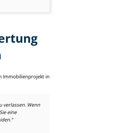
ertung
a
mo­bi­li­en­pro­jekt in
zu verlassen. Wenn
Sie eine
iden.