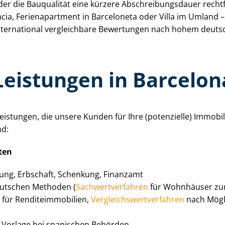
r die Bauqualität eine kürzere Ab­schrei­bungs­dau­er rechtf
a, Ferienapartment in Barceloneta oder Villa im Umland – un
 international vergleichbare Bewertungen nach hohem deut
Leistungen in Barcelon
leis­tun­gen, die unsere Kunden für Ihre (potenzielle) Immobil
nd:
­ten
dung, Erbschaft, Schenkung, Finanzamt
utschen Methoden (
Sach­wert­ver­fah­ren
für Wohnhäuser zu
für Ren­di­teim­mo­bi­li­en,
Ver­gleichs­wert­ver­fah­ren
nach Mögli
 Vorlage bei spanischen Behörden