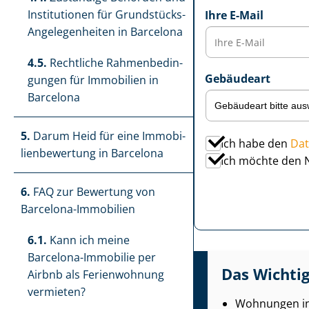
Institutionen für Grundstücks-
Ihre E-Mail
Angelegenheiten in Barcelona
4.5.
Rechtliche Rah­men­be­din­
Gebäudeart
gun­gen für Immobilien in
Barcelona
5.
Darum Heid für eine Im­mo­bi­
Ich habe den
Dat
li­en­be­wer­tung in Barcelona
Ich möchte den 
6.
FAQ zur Bewertung von
Barcelona-Immobilien
6.1.
Kann ich meine
Barcelona-Immobilie per
Das Wichtig
Airbnb als Ferienwohnung
vermieten?
Wohnungen in