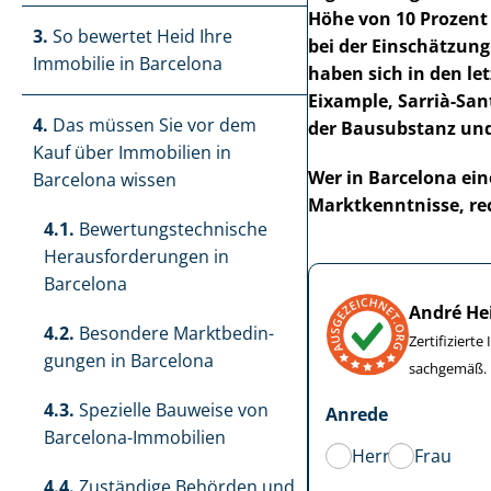
Höhe von 10 Prozent 
3.
So bewertet Heid Ihre
bei der Einschätzung 
Immobilie in Barcelona
haben sich in den let
Eixample, Sarrià-Sant
4.
Das müssen Sie vor dem
der Bausubstanz und
Kauf über Immobilien in
Wer in Barcelona ein
Barcelona wissen
Marktkenntnisse, rec
4.1.
Be­wer­tungs­tech­ni­sche
Her­aus­for­de­run­gen in
Barcelona
André He
4.2.
Besondere Markt­be­din­
Zertifiziert
gun­gen in Barcelona
sachgemäß.
4.3.
Spezielle Bauweise von
Anrede
Barcelona-Immobilien
Herr
Frau
4.4.
Zuständige Behörden und