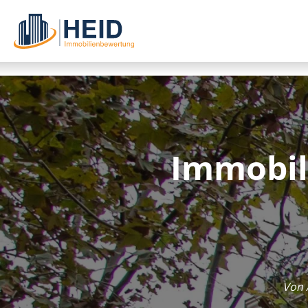
Im­mo­bi­
Von 