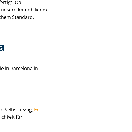
ertigt. Ob
sere Im­mo­bi­li­en­ex­
schem Standard.
a
ie in Barcelona in
m Selbstbezug,
Er­
chkeit für