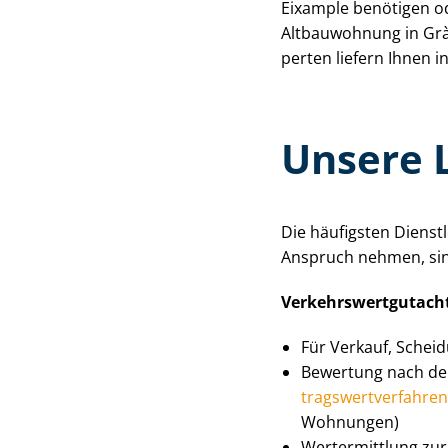
Eixample benötigen ode
Altbauwohnung in Gràci
per­ten liefern Ihnen
Unsere 
Die häufigsten Dienst­
Anspruch nehmen, si
Ver­kehrs­wert­gut­ach
Für Verkauf, Schei
Bewertung nach de
trags­wert­ver­fah­ren
Wohnungen)
Wertermittlung zur