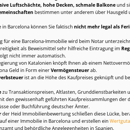
en­si­ve Luftschächte, hohe Decken, schmale Balkone
und si
ge­mein­schaf­ten
bestimmen unter anderem über Hausgeld 
e in Barcelona können Sie faktisch
nicht mehr legal als F
g für eine Barcelona-Immobilie wird beim Notar unterzeichne
rei­tig­keit als Beweismittel sehr hilfreiche Eintragung im
Reg
olgt nicht immer automatisch.
­re­gie­rung von Katalonien knöpft Ihnen ab einem Nettover
lona Geld in Form einer
Vermögensteuer
ab.
erb­steu­er
ist an die Höhe des Kaufpreises geknüpft und b
e
zu Trans­ak­ti­ons­prei­sen, Altlasten, Grund­dienst­bar­kei­ten
mit den gewissenhaft geführten Kauf­preis­samm­lun­gen der
chüs­se oder Buchführung deutscher Ämter.
r
der Heid Im­mo­bi­li­en­be­wer­tung schließen diese Lücke, be
auf einer Immobilie in Barcelona und erstellen ein
Wertguta
nzamt und behördliche Angelegenheiten in Spanien.