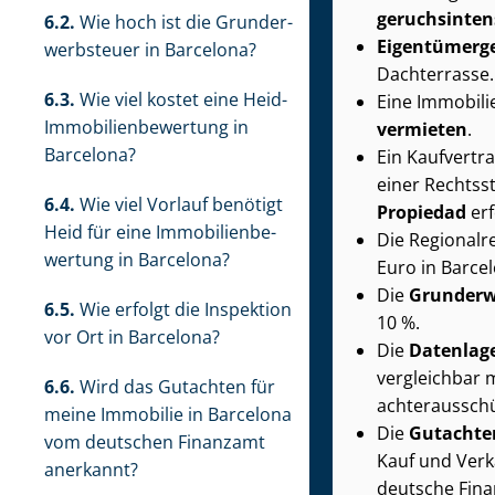
ge­ruchs­in­t
6.2.
Wie hoch ist die Grund­er­
Ei­gen­tü­mer­
werb­steu­er in Barcelona?
Dachterrasse.
6.3.
Wie viel kostet eine Heid-
Eine Immobili
Im­mo­bi­li­en­be­wer­tung in
vermieten
.
Barcelona?
Ein Kaufvertra
einer Rechts­st
6.4.
Wie viel Vorlauf benötigt
Propiedad
erf
Heid für eine Im­mo­bi­li­en­be­
Die Re­gio­nal
wer­tung in Barcelona?
Euro in Barce
Die
Grund­er­w
6.5.
Wie erfolgt die Inspektion
10 %.
vor Ort in Barcelona?
Die
Datenlag
vergleichbar 
6.6.
Wird das Gutachten für
ach­ter­aus­s
meine Immobilie in Barcelona
Die
Gutachte
vom deutschen Finanzamt
Kauf und Verk
anerkannt?
deutsche Fina