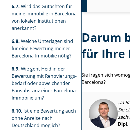
6.7.
Wird das Gutachten für
meine Immobilie in Barcelona
von lokalen Institutionen
anerkannt?
Darum b
6.8.
Welche Unterlagen sind
für eine Bewertung meiner
für Ihre
Barcelona-Immobilie nötig?
6.9.
Wie geht Heid in der
Sie fragen sich womögl
Bewertung mit Re­no­vie­rungs­
Barcelona?
be­darf oder abweichender
Bausubstanz einer Barcelona-
Immobilie um?
In B
Sie e
6.10.
Ist eine Bewertung auch
sachv
ohne Anreise nach
Dipl.
Deutschland möglich?