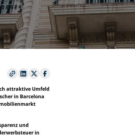
ch attraktive Umfeld
scher in Barcelona
Immobilienmarkt
s­pa­renz und
er­werb­steu­er in