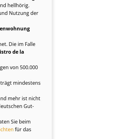
nd hellhörig.
und Nutzung der
erienwohnung
t. Die im Falle
istro de la
mögen von 500.000
eträgt mindestens
 und mehr ist nicht
 deutschen Gut­
raten Sie beim
chten
für das