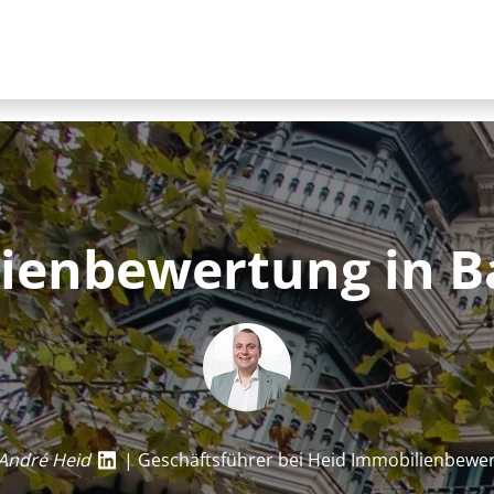
li­en­be­wer­tung in
André Heid
| Geschäftsführer bei Heid Im­mo­bi­li­en­be­we