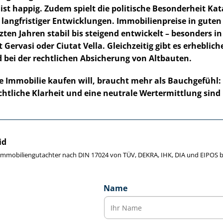
ist happig. Zudem spielt die politische Besonderheit Kat
langfristiger Entwicklungen. Im­mo­bi­li­en­prei­se in gut
zten Jahren stabil bis steigend entwickelt – besonders in
 Gervasi oder Ciutat Vella. Gleichzeitig gibt es erheblic
 bei der rechtlichen Absicherung von Altbauten.
e Immobilie kaufen will, braucht mehr als Bauchgefühl:
htliche Klarheit und eine neutrale Wertermittlung sind
id
e Im­mo­bi­li­en­gut­ach­ter nach DIN 17024 von TÜV, DEKRA, IHK, DIA und EIPO
Name