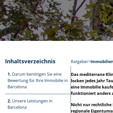
In­halts­ver­zeich­nis
Ratgeber
Im­mo­bi­li­
1.
Darum benötigen Sie eine
Das mediterrane Klim
Bewertung für Ihre Immobilie in
locken jedes Jahr Ta
Barcelona
eine Immobilie kaufe
funktioniert anders 
2.
Unsere Leistungen in
Nicht nur rechtliche 
Barcelona
regionale Ei­gen­tums­