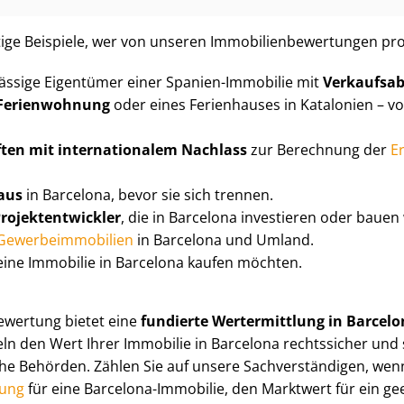
ti­ge Beispiele, wer von unseren Im­mo­bi­li­en­be­wer­tun­gen prof
ässige Eigentümer einer Spanien-Immobilie mit
Verkaufsab
 Ferienwohnung
oder eines Ferienhauses in Katalonien – vo
af­ten mit internationalem Nachlass
zur Berechnung der
E
aus
in Barcelona, bevor sie sich trennen.
o­jekt­ent­wick­ler
, die in Barcelona investieren oder bauen 
Ge­wer­be­im­mo­bi­li­en
in Barcelona und Umland.
 eine Immobilie in Barcelona kaufen möchten.
be­wer­tung bietet eine
fundierte Wertermittlung in Barcel
eln den Wert Ihrer Immobilie in Barcelona rechtssicher und
 Behörden. Zählen Sie auf unsere Sach­ver­stän­di­gen, wenn
tung
für eine Barcelona-Immobilie, den Marktwert für ein ge