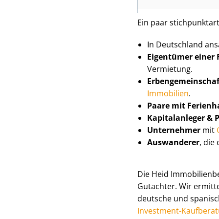
Ein paar stich­punkt­ar­
In Deutschland ans
Eigentümer einer
Vermietung.
Er­ben­ge­mein­sch
Immobilien
.
Paare mit Ferienh
Kapitalanleger & Pr
Unternehmer
mit
Auswanderer
, die
Die Heid Im­mo­bi­li­en­
Gutachter. Wir ermitt
deutsche und spanische
Investment-Kaufbera