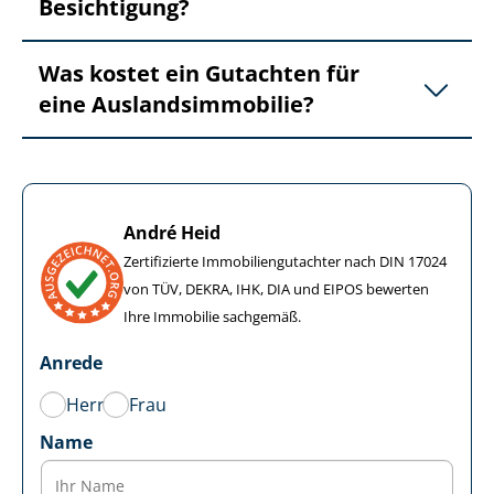
Besichtigung?
Was kostet ein Gutachten für
eine Aus­lands­im­mo­bi­lie?
André Heid
Zertifizierte Im­mo­bi­li­en­gut­ach­ter nach DIN 17024
von TÜV, DEKRA, IHK, DIA und EIPOS bewerten
Ihre Immobilie sachgemäß.
Anrede
Herr
Frau
Name