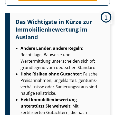
Das Wichtigste in Kürze zur
Im­mo­bi­li­en­be­wer­tung im
Ausland
Andere Länder, andere Regeln
:
Rechtslage, Bauweise und
Wertermittlung unterscheiden sich oft
grundlegend vom deutschen Standard.
Hohe Risiken ohne Gutachter
: Falsche
Preisannahmen, ungeklärte Ei­gen­tums­
ver­hält­nis­se oder Sanierungsstaus sind
häufige Fallstricke.
Heid Im­mo­bi­li­en­be­wer­tung
unterstützt Sie weltweit
: Mit
zertifizierten Gutachtern, die nach