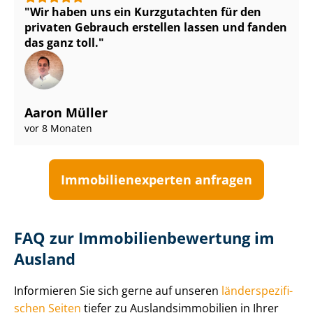
Wir haben uns ein Kurzgutachten für den
privaten Gebrauch erstellen lassen und fanden
das ganz toll.
Aaron Müller
vor 8 Monaten
Im­mo­bi­li­en­ex­per­ten anfragen
FAQ zur Im­mo­bi­li­en­be­wer­tung im
Ausland
Informieren Sie sich gerne auf unseren
län­der­spe­zi­fi­
schen Seiten
tiefer zu Aus­lands­im­mo­bi­li­en in Ihrer