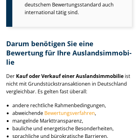
deutschem Be­wer­tungs­stan­dard auch
international tätig sind.
Darum benötigen Sie eine
Bewertung für Ihre Aus­lands­im­mo­bi­
lie
Der
Kauf oder Verkauf einer Aus­lands­im­mo­bi­lie
ist
nicht mit Grund­stücks­trans­ak­tio­nen in Deutschland
vergleichbar. Es gelten fast überall:
andere rechtliche Rah­men­be­din­gun­gen,
abweichende
Be­wer­tungs­ver­fah­ren
,
mangelnde Markt­trans­pa­renz,
bauliche und energetische Besonderheiten,
sprachliche und bürokratische Barrieren.