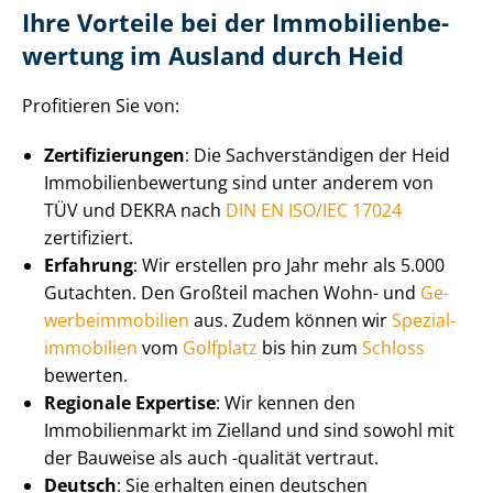
Ihre Vorteile bei der Im­mo­bi­li­en­be­
wer­tung im Ausland durch Heid
Profitieren Sie von:
Zer­ti­fi­zie­run­gen
: Die Sach­ver­stän­di­gen der Heid
Im­mo­bi­li­en­be­wer­tung sind unter anderem von
TÜV und DEKRA nach
DIN EN ISO/IEC 17024
zertifiziert.
Erfahrung
: Wir erstellen pro Jahr mehr als 5.000
Gutachten. Den Großteil machen Wohn- und
Ge­
wer­be­im­mo­bi­li­en
aus. Zudem können wir
Spe­zi­al­
im­mo­bi­li­en
vom
Golfplatz
bis hin zum
Schloss
bewerten.
Regionale Expertise
: Wir kennen den
Immobilienmarkt im Zielland und sind sowohl mit
der Bauweise als auch -qualität vertraut.
Deutsch
: Sie erhalten einen deutschen