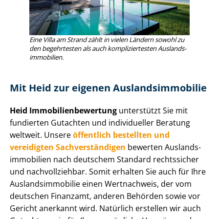
Eine Villa am Strand zählt in vielen Ländern sowohl zu
den begehrtesten als auch kom­pli­zier­tes­ten Aus­lands­
im­mo­bi­li­en.
Mit Heid zur eigenen Aus­lands­im­mo­bi­lie
Heid Im­mo­bi­li­en­be­wer­tung
unterstützt Sie mit
fundierten Gutachten und individueller Beratung
weltweit. Unsere
öffentlich bestellten und
vereidigten Sach­ver­stän­di­gen
bewerten Aus­lands­
im­mo­bi­li­en nach deutschem Standard rechtssicher
und nachvollziehbar. Somit erhalten Sie auch für Ihre
Aus­lands­im­mo­bi­lie einen Wertnachweis, der vom
deutschen Finanzamt, anderen Behörden sowie vor
Gericht anerkannt wird. Natürlich erstellen wir auch