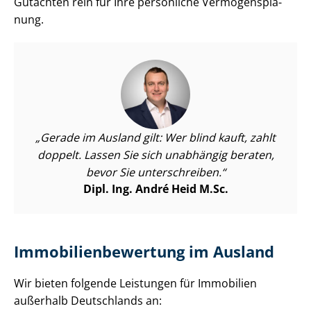
Gutachten rein für Ihre persönliche Ver­mö­gens­pla­
nung.
Gerade im Ausland gilt: Wer blind kauft, zahlt
doppelt. Lassen Sie sich unabhängig beraten,
bevor Sie unterschreiben.
Dipl. Ing. André Heid M.Sc.
Im­mo­bi­li­en­be­wer­tung im Ausland
Wir bieten folgende Leistungen für Immobilien
außerhalb Deutschlands an: