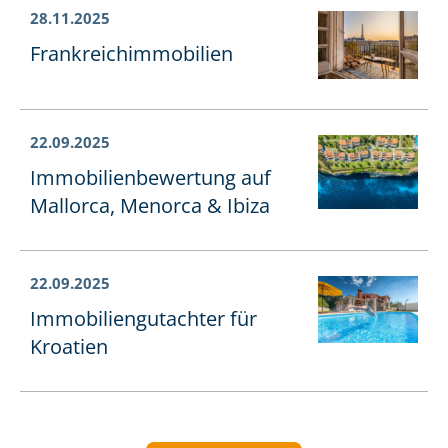
28.11.2025
Frank­reichim­mo­bi­li­en
22.09.2025
Im­mo­bi­li­en­be­wer­tung auf
Mallorca, Menorca & Ibiza
22.09.2025
Im­mo­bi­li­en­gut­ach­ter für
Kroatien