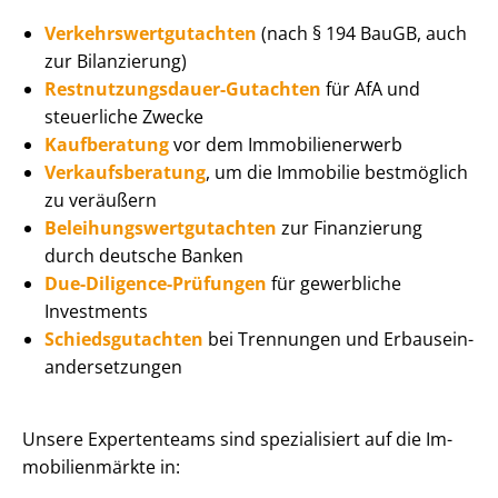
Ver­kehrs­wert­gut­ach­ten
(nach § 194 BauGB, auch
zur Bilanzierung)
Rest­nut­zungs­dau­er-Gutachten
für AfA und
steuerliche Zwecke
Kaufberatung
vor dem Im­mo­bi­li­en­er­werb
Ver­kaufs­be­ra­tung
, um die Immobilie bestmöglich
zu veräußern
Be­lei­hungs­wert­gut­ach­ten
zur Finanzierung
durch deutsche Banken
Due-Diligence-Prüfungen
für gewerbliche
Investments
Schieds­gut­ach­ten
bei Trennungen und Er­baus­ein­
an­der­set­zun­gen
Unsere Expertenteams sind spezialisiert auf die Im­
mo­bi­li­en­märk­te in: