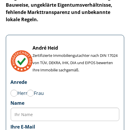
Bauweise, ungeklärte Ei­gen­tums­ver­hält­nis­se,
fehlende Markt­trans­pa­renz und unbekannte
lokale Regeln.
André Heid
Zertifizierte Im­mo­bi­li­en­gut­ach­ter nach DIN 17024
von TÜV, DEKRA, IHK, DIA und EIPOS bewerten
Ihre Immobilie sachgemäß.
Anrede
Herr
Frau
Name
Ihre E-Mail