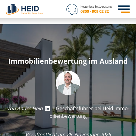
Kostenlose Erstberatung
0800 - 909 02 82
Im­mo­bi­li­en­be­wer­tung im Ausland
Von André Heid
| Geschäftsführer bei Heid Im­mo­
bi­li­en­be­wer­tung
Veröffentlicht am 28. November 2025