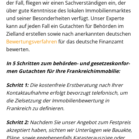
der Fall, fliegen wir einen Sach­ver­stän­di­gen ein, der
über gute Kenntnisse des lokalen Im­mo­bi­li­en­mark­tes
und seiner Besonderheiten verfügt. Unser Experte
kann auf jeden Fall ein Gutachten für Behörden im
Zielland erstellen sowie nach anerkannten deutschen
Be­wer­tungs­ver­fah­ren
für das deutsche Finanzamt
bewerten.
In 5 Schritten zum behörden- und ge­set­zes­kon­for­
men Gutachten für Ihre Frank­reichim­mo­bi­lie:
Schritt 1:
Die kostenfreie Erstberatung nach Ihrer
Kontaktaufnahme erfolgt bevorzugt telefonisch, um
die Zielsetzung der Im­mo­bi­li­en­be­wer­tung in
Frankreich zu definieren.
Schritt 2:
Nachdem Sie unser Angebot zum Festpreis
akzeptiert haben, sichten wir Unterlagen wie Bauakte,
Pläne, sowie gegebenenfalls Katasterauszüge oder