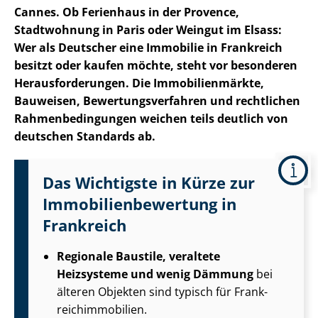
Cannes.
Ob Ferienhaus in der Provence,
Stadtwohnung in Paris oder Weingut im Elsass:
Wer als Deutscher eine Immobilie in Frankreich
besitzt oder kaufen möchte, steht vor besonderen
Her­aus­for­de­run­gen. Die Im­mo­bi­li­en­märk­te,
Bauweisen, Be­wer­tungs­ver­fah­ren und rechtlichen
Rah­men­be­din­gun­gen weichen teils deutlich von
deutschen Standards ab.
Das Wichtigste in Kürze zur
Im­mo­bi­li­en­be­wer­tung in
Frankreich
Regionale Baustile, veraltete
Heizsysteme und wenig Dämmung
bei
älteren Objekten sind typisch für Frank­
reichim­mo­bi­li­en.