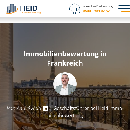
Kostenlose Erstberatung
0800 - 909 02 82
Im­mo­bi­li­en­be­wer­tung in
Frankreich
Von André Heid
| Geschäftsführer bei Heid Im­mo­
bi­li­en­be­wer­tung