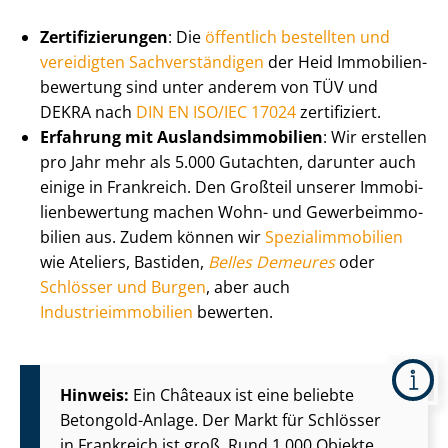
Zer­ti­fi­zie­run­gen
: Die
öffentlich bestellten und
vereidigten Sach­ver­stän­di­gen
der Heid Im­mo­bi­li­en­
be­wer­tung sind unter anderem von TÜV und
DEKRA nach
DIN EN ISO/IEC 17024
zertifiziert.
Erfahrung mit Aus­lands­im­mo­bi­li­en
: Wir erstellen
pro Jahr mehr als 5.000 Gutachten, darunter auch
einige in Frankreich. Den Großteil unserer Im­mo­bi­
li­en­be­wer­tung machen Wohn- und Ge­wer­be­im­mo­
bi­li­en aus. Zudem können wir
Spe­zi­al­im­mo­bi­li­en
wie Ateliers, Bastiden,
Belles Demeures
oder
Schlösser und Burgen
, aber auch
In­dus­trie­im­mo­bi­li­en
bewerten.
Hinweis:
Ein Châteaux ist eine beliebte
Betongold-Anlage. Der Markt für Schlösser
in Frankreich ist groß. Rund 1.000 Objekte