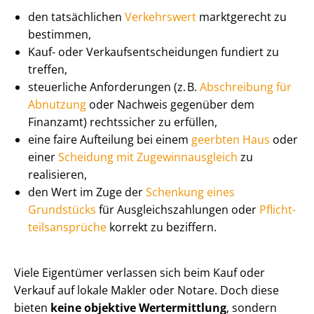
den tatsächlichen
Verkehrswert
marktgerecht zu
bestimmen,
Kauf- oder Ver­kaufs­ent­schei­dun­gen fundiert zu
treffen,
steuerliche Anforderungen (z. B.
Abschreibung für
Abnutzung
oder Nachweis gegenüber dem
Finanzamt) rechtssicher zu erfüllen,
eine faire Aufteilung bei einem
geerbten Haus
oder
einer
Scheidung mit Zu­ge­winn­aus­gleich
zu
realisieren,
den Wert im Zuge der
Schenkung eines
Grundstücks
für Aus­gleichs­zah­lun­gen oder
Pflicht­
teils­an­sprü­che
korrekt zu beziffern.
Viele Eigentümer verlassen sich beim Kauf oder
Verkauf auf lokale Makler oder Notare. Doch diese
bieten
keine objektive Wertermittlung
, sondern