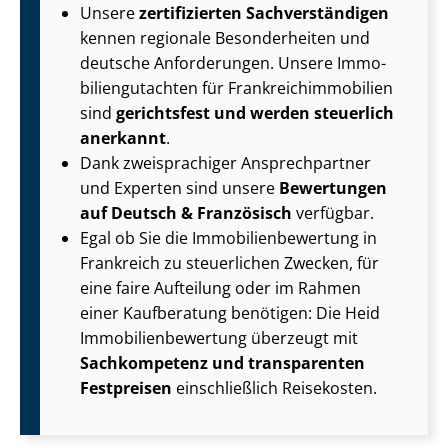
Unsere
zertifizierten Sach­ver­stän­di­gen
kennen regionale Besonderheiten und
deutsche Anforderungen. Unsere Im­mo­
bi­li­en­gut­ach­ten für Frank­reichim­mo­bi­li­en
sind
gerichtsfest und werden steuerlich
anerkannt
.
Dank zweisprachiger Ansprechpartner
und Experten sind unsere
Bewertungen
auf
Deutsch & Französisch
verfügbar.
Egal ob Sie die Im­mo­bi­li­en­be­wer­tung in
Frankreich zu steuerlichen Zwecken, für
eine faire Aufteilung oder im Rahmen
einer Kaufberatung benötigen: Die Heid
Im­mo­bi­li­en­be­wer­tung überzeugt mit
Sachkompetenz und transparenten
Festpreisen
einschließlich Reisekosten.