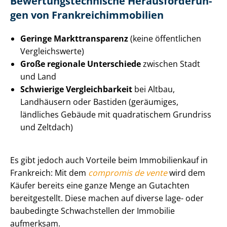
Be­wer­tungs­tech­ni­sche Her­aus­for­de­run­
gen von Frank­reichim­mo­bi­li­en
Geringe Markt­trans­pa­renz
(keine öffentlichen
Vergleichswerte)
Große regionale Unterschiede
zwischen Stadt
und Land
Schwierige Ver­gleich­bar­keit
bei Altbau,
Landhäusern oder Bastiden (geräumiges,
ländliches Gebäude mit quadratischem Grundriss
und Zeltdach)
Es gibt jedoch auch Vorteile beim Immobilienkauf in
Frankreich: Mit dem
compromis de vente
wird dem
Käufer bereits eine ganze Menge an Gutachten
bereitgestellt. Diese machen auf diverse lage- oder
baubedingte Schwachstellen der Immobilie
aufmerksam.