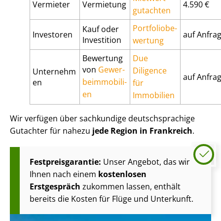
Vermieter
Vermietung
4.590 €
gut­ach­ten
Port­fo­lio­be­
Kauf oder
Investoren
auf Anfra
Investition
wer­tung
Bewertung
Due
von
Ge­wer­
Diligence
Unternehm
auf Anfra
be­im­mo­bi­li­
en
für
en
Immobilien
Wir verfügen über sachkundige deutsch­spra­chi­ge
Gutachter für nahezu
jede Region in Frankreich
.
Fest­preis­ga­ran­tie:
Unser Angebot, das wir
Ihnen nach einem
kostenlosen
Erstgespräch
zukommen lassen, enthält
bereits die Kosten für Flüge und Unterkunft.