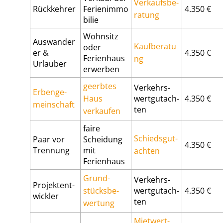
Ver­kaufs­be­
Rückkehrer
Ferienimmo
4.350 €
ra­tung
bilie
Wohnsitz
Auswander
Kaufberatu
oder
er &
4.350 €
Ferienhaus
ng
Urlauber
erwerben
geerbtes
Ver­kehrs­
Er­ben­ge­
Haus
wert­gut­ach­
4.350 €
mein­schaft
ten
verkaufen
faire
Schieds­gut­
Paar vor
Scheidung
4.350 €
Trennung
mit
ach­ten
Ferienhaus
Grund­
Ver­kehrs­
Pro­jekt­ent­
stücks­be­
wert­gut­ach­
4.350 €
wick­ler
ten
wer­tung
Miet­wert­