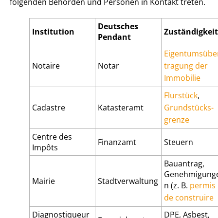
folgenden Behörden und Personen in Kontakt treten.
Deutsches
Institution
Zuständigkeit
Pendant
Ei­gen­tums­übe
Notaire
Notar
tra­gung der
Immobilie
Flurstück
,
Cadastre
Katasteramt
Grund­stücks­
gren­ze
Centre des
Finanzamt
Steuern
Impôts
Bauantrag,
Genehmigung
Mairie
Stadtverwaltung
n (z. B.
permis
de construire
Diagnostiqueur
DPE, Asbest,