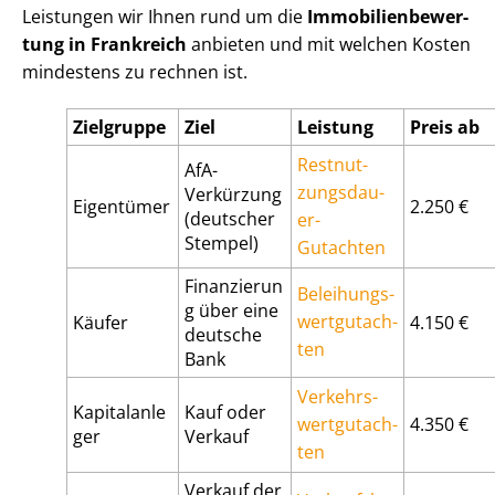
Leistungen wir Ihnen rund um die
Im­mo­bi­li­en­be­wer­
tung in Frankreich
anbieten und mit welchen Kosten
mindestens zu rechnen ist.
Zielgruppe
Ziel
Leistung
Preis ab
Rest­nut­
AfA-
zungs­dau­
Verkürzung
Eigentümer
2.250 €
(deutscher
er-
Stempel)
Gutachten
Finanzierun
Be­lei­hungs­
g über eine
wert­gut­ach­
Käufer
4.150 €
deutsche
ten
Bank
Ver­kehrs­
Kapitalanle
Kauf oder
wert­gut­ach­
4.350 €
ger
Verkauf
ten
Verkauf der