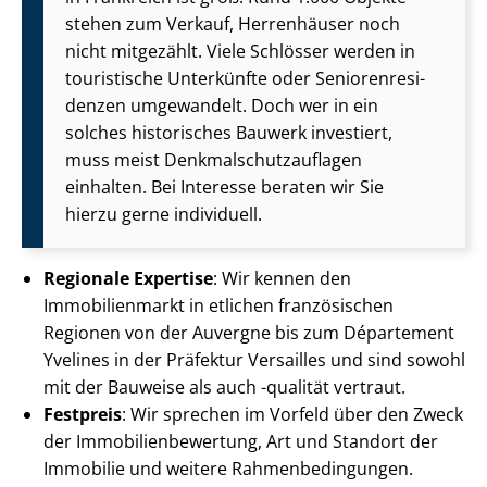
stehen zum Verkauf, Herrenhäuser noch
nicht mitgezählt. Viele Schlösser werden in
touristische Unterkünfte oder Se­nio­ren­re­si­
den­zen umgewandelt. Doch wer in ein
solches historisches Bauwerk investiert,
muss meist Denk­mal­schutz­auf­la­gen
einhalten. Bei Interesse beraten wir Sie
hierzu gerne individuell.
Regionale Expertise
: Wir kennen den
Immobilienmarkt in etlichen französischen
Regionen von der Auvergne bis zum Département
Yvelines in der Präfektur Versailles und sind sowohl
mit der Bauweise als auch -qualität vertraut.
Festpreis
: Wir sprechen im Vorfeld über den Zweck
der Im­mo­bi­li­en­be­wer­tung, Art und Standort der
Immobilie und weitere Rah­men­be­din­gun­gen.