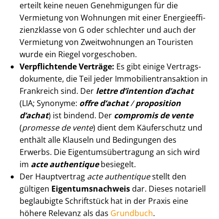
erteilt keine neuen Genehmigungen für die
Vermietung von Wohnungen mit einer En­er­gie­ef­fi­
zi­enz­klas­se von G oder schlechter und auch der
Vermietung von Zweitwohnungen an Touristen
wurde ein Riegel vorgeschoben.
Verpflichtende Verträge:
Es gibt einige Ver­trags­
do­ku­men­te, die Teil jeder Im­mo­bi­li­en­trans­ak­ti­on in
Frankreich sind. Der
lettre d’intention d’achat
(LIA; Synonyme:
offre
d’achat
/
proposition
d’achat
) ist bindend. Der
compromis de vente
(
promesse de vente
) dient dem Käuferschutz und
enthält alle Klauseln und Bedingungen des
Erwerbs. Die Ei­gen­tums­über­tra­gung an sich wird
im
acte authentique
besiegelt.
Der Hauptvertrag
acte authentique
stellt den
gültigen
Ei­gen­tums­nach­weis
dar. Dieses notariell
beglaubigte Schriftstück hat in der Praxis eine
höhere Relevanz als das
Grundbuch
.