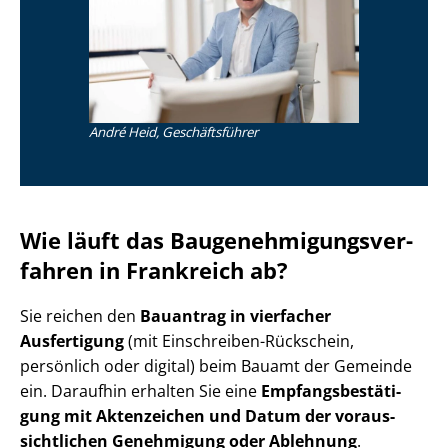
André Heid, Geschäftsführer
Wie läuft das Bau­ge­neh­mi­gungs­ver­
fah­ren in Frankreich ab?
Sie reichen den
Bauantrag in vierfacher
Ausfertigung
(mit Einschreiben-Rückschein,
persönlich oder digital) beim Bauamt der Gemeinde
ein. Daraufhin erhalten Sie eine
Emp­fangs­be­stä­ti­
gung mit Aktenzeichen und Datum der vor­aus­
sicht­li­chen Genehmigung oder Ablehnung
.