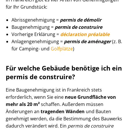
für Ihr Grundstück:
Ab­riss­ge­neh­mi­gung =
permis de démolir
Baugenehmigung =
permis de construire
Vorherige Erklärung =
déclaration préalable
An­la­gen­ge­neh­mi­gung =
permis de aménager
(z. B.
für Camping- und
Golfplätze
)
Für welche Gebäude benötige ich ein
permis de construire?
Eine Baugenehmigung ist in Frankreich stets
erforderlich, wenn Sie eine
neue Grundfläche von
mehr als 20 m²
schaffen. Außerdem müssen
Änderungen an
tragenden Wänden
und Bauten
genehmigt werden, da die Bestimmung des Bauwerks
dadurch verändert wird. Ein
permis de construire