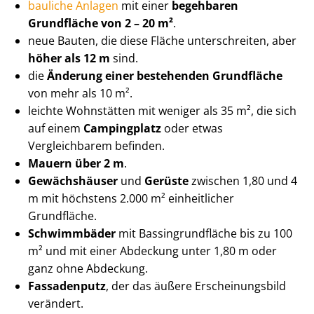
bauliche Anlagen
mit einer
begehbaren
Grundfläche von 2 – 20 m²
.
neue Bauten, die diese Fläche unterschreiten, aber
höher als 12 m
sind.
die
Änderung einer bestehenden Grundfläche
von mehr als 10 m².
leichte Wohnstätten mit weniger als 35 m², die sich
auf einem
Campingplatz
oder etwas
Vergleichbarem befinden.
Mauern über 2 m
.
Gewächshäuser
und
Gerüste
zwischen 1,80 und 4
m mit höchstens 2.000 m² einheitlicher
Grundfläche.
Schwimmbäder
mit Bas­sing­rund­flä­che bis zu 100
m² und mit einer Abdeckung unter 1,80 m oder
ganz ohne Abdeckung.
Fassadenputz
, der das äußere Er­schei­nungs­bild
verändert.