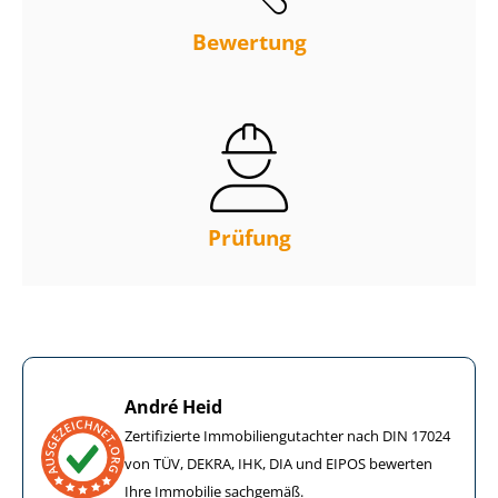
Bewertung
Prüfung
André Heid
Zertifizierte Im­mo­bi­li­en­gut­ach­ter nach DIN 17024
von TÜV, DEKRA, IHK, DIA und EIPOS bewerten
Ihre Immobilie sachgemäß.