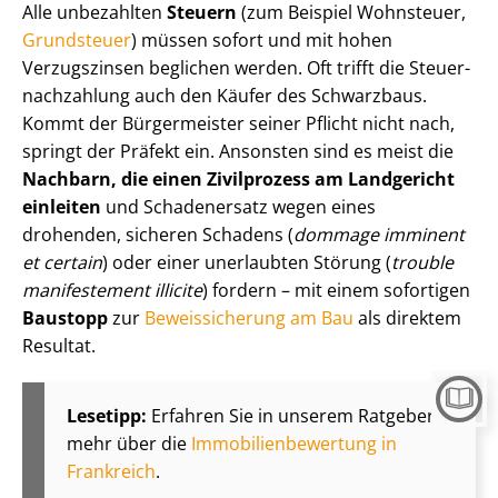
Alle unbezahlten
Steuern
(zum Beispiel Wohnsteuer,
Grundsteuer
) müssen sofort und mit hohen
Verzugszinsen beglichen werden. Oft trifft die Steu­er­
nach­zah­lung auch den Käufer des Schwarzbaus.
Kommt der Bürgermeister seiner Pflicht nicht nach,
springt der Präfekt ein. Ansonsten sind es meist die
Nachbarn, die einen Zivilprozess am Landgericht
einleiten
und Schadenersatz wegen eines
drohenden, sicheren Schadens (
dommage imminent
et certain
) oder einer unerlaubten Störung (
trouble
manifestement illicite
) fordern – mit einem sofortigen
Baustopp
zur
Beweissicherung am Bau
als direktem
Resultat.
Lesetipp:
Erfahren Sie in unserem Ratgeber
mehr über die
Im­mo­bi­li­en­be­wer­tung in
Frankreich
.