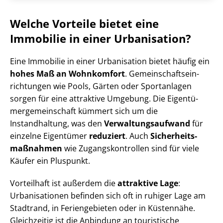
Welche Vorteile bietet eine
Immobilie in einer Urbanisation?
Eine Immobilie in einer Urbanisation bietet häufig ein
hohes Maß an Wohnkomfort
. Ge­mein­schafts­ein­
rich­tun­gen wie Pools, Gärten oder Sportanlagen
sorgen für eine attraktive Umgebung. Die Ei­gen­tü­
mer­ge­mein­schaft kümmert sich um die
Instandhaltung, was den
Ver­wal­tungs­auf­wand
für
einzelne Eigentümer
reduziert
. Auch
Si­cher­heits­
maß­nah­men
wie Zu­gangs­kon­trol­len sind für viele
Käufer ein Pluspunkt.
Vorteilhaft ist außerdem die
attraktive Lage
:
Urbanisationen befinden sich oft in ruhiger Lage am
Stadtrand, in Feriengebieten oder in Küstennähe.
Gleichzeitig ist die Anbindung an touristische