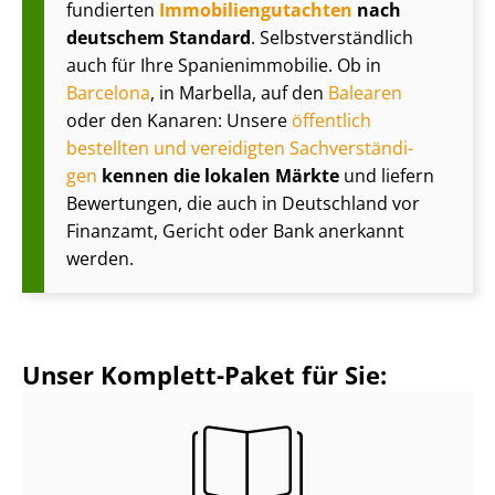
fundierten
Im­mo­bi­li­en­gut­ach­ten
nach
deutschem Standard
. Selbst­ver­ständ­lich
auch für Ihre Spa­ni­en­im­mo­bi­lie. Ob in
Barcelona
, in Marbella, auf den
Balearen
oder den Kanaren: Unsere
öffentlich
bestellten und vereidigten Sach­ver­stän­di­
gen
kennen die lokalen Märkte
und liefern
Bewertungen, die auch in Deutschland vor
Finanzamt, Gericht oder Bank anerkannt
werden.
Unser Komplett-Paket für Sie: