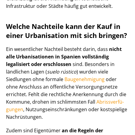
Infrastruktur oder Städte häufig gut entwickelt.
Welche Nachteile kann der Kauf in
einer Urbanisation mit sich bringen?
Ein wesentlicher Nachteil besteht darin, dass
nicht
alle Urbanisationen in Spanien vollständig
legalisiert oder erschlossen
sind. Besonders in
ländlichen Lagen (
suelo rústico
) wurden viele
Siedlungen ohne formale
Baugenehmigung
oder
ohne Anschluss an öffentliche Ver­sor­gungs­net­ze
errichtet. Fehlt die rechtliche Anerkennung durch die
Kommune, drohen im schlimmsten Fall
Ab­riss­ver­fü­
gun­gen
, Nut­zungs­ein­schrän­kun­gen oder kostspielige
Nachrüstungen.
Zudem sind Eigentümer
an die Regeln der