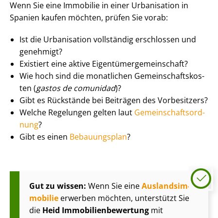
Wenn Sie eine Immobilie in einer Urbanisation in
Spanien kaufen möchten, prüfen Sie vorab:
Ist die Urbanisation vollständig erschlossen und
genehmigt?
Existiert eine aktive Ei­gen­tü­mer­ge­mein­schaft?
Wie hoch sind die monatlichen Ge­mein­schafts­kos­
ten (
gastos de comunidad
)?
Gibt es Rückstände bei Beiträgen des Vorbesitzers?
Welche Regelungen gelten laut
Ge­mein­schafts­ord­
nung
?
Gibt es einen
Bebauungsplan
?
Gut zu wissen:
Wenn Sie eine
Aus­lands­im­
mo­bi­lie
erwerben möchten, unterstützt Sie
die
Heid Im­mo­bi­li­en­be­wer­tung
mit