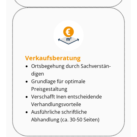
Ver­kaufs­be­ra­tung
Ortsbegehung durch Sach­ver­stän­
di­gen
Grundlage für optimale
Preisgestaltung
Verschafft Inen entscheidende
Ver­hand­lungs­vor­tei­le
Ausführliche schriftliche
Abhandlung (ca. 30-50 Seiten)