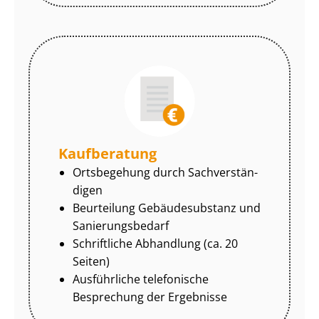
Kaufberatung
Ortsbegehung durch Sach­ver­stän­
di­gen
Beurteilung Gebäudesubstanz und
Sa­nie­rungs­be­darf
Schriftliche Abhandlung (ca. 20
Seiten)
Ausführliche telefonische
Besprechung der Ergebnisse