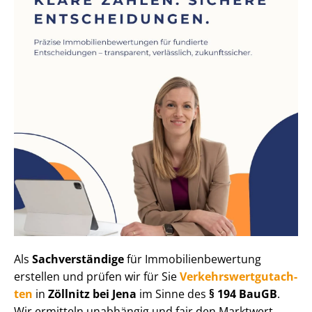
Als
Sachverständige
für Im­mo­bi­li­en­be­wer­tung
erstellen und prüfen wir für Sie
Ver­kehrs­wert­gut­ach­
ten
in
Zöllnitz bei Jena
im Sinne des
§ 194 BauGB
.
Wir ermitteln unabhängig und fair den Marktwert