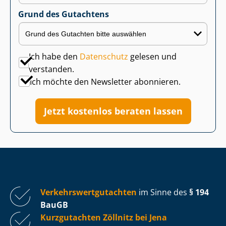
Grund des Gutachtens
Ich habe den
Datenschutz
gelesen und
verstanden.
Ich möchte den Newsletter abonnieren.
Jetzt kostenlos beraten lassen
Ver­kehrs­wert­gut­ach­ten
im Sinne des
§ 194
BauGB
Kurzgutachten Zöllnitz bei Jena