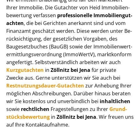
Ihrer Immobilie. Die Gutachter von Heid Im­mo­bi­li­en­
be­wer­tung verfassen
professionelle Im­mo­bi­li­en­gut­
ach­ten
, die bei Gerichten anerkannt sind und vom
Finanzamt geschätzt werden. Diese werden unter Be­
rück­sich­ti­gung, der gesetzlichen Vorgaben, des
Baugesetzbuches (BauGB) sowie der Im­mo­bi­li­en­wert­
ermitt­lungs­ver­ord­nung (ImmoWertV), marktkonform
angefertigt. Selbst­ver­ständ­lich arbeiten wir auch
Kurzgutachten
in
Zöllnitz bei Jena
für private
Zwecke aus. Gerne unterstützen wir Sie auch bei
Rest­nut­zungs­dau­er-Gutachten
zur Anhebung Ihrer
möglichen Abschreibungen. Darüber hinaus beraten
wir Sie kostenlos und unverbindlich bei
inhaltlichen
sowie
rechtlichen
Fragestellungen zu Ihrer
Grund­
stücks­be­wer­tung
in
Zöllnitz bei Jena
. Wir freuen uns
auf Ihre Kontaktaufnahme.