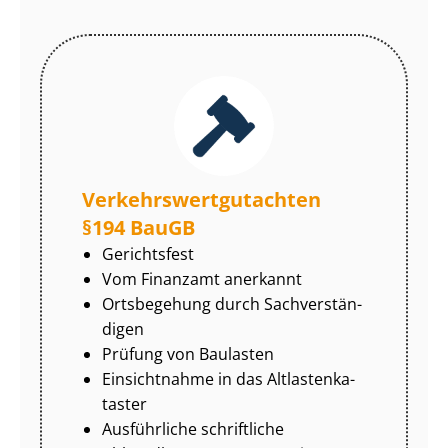
Ver­kehrs­wert­gut­ach­ten
§194 BauGB
Gerichtsfest
Vom Finanzamt anerkannt
Ortsbegehung durch Sach­ver­stän­
di­gen
Prüfung von Baulasten
Einsichtnahme in das Alt­las­ten­ka­
tas­ter
Ausführliche schriftliche