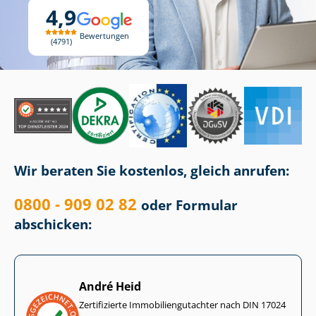
4,9
Bewertungen
4791
Wir beraten Sie kostenlos, gleich anrufen:
0800 - 909 02 82
oder Formular
abschicken:
André Heid
Zertifizierte Im­mo­bi­li­en­gut­ach­ter nach DIN 17024