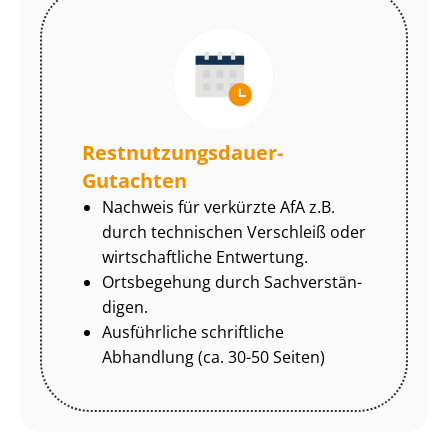
Rest­nut­zungs­dau­er-
Gutachten
Nachweis für verkürzte AfA z.B.
durch technischen Verschleiß oder
wirtschaftliche Entwertung.
Ortsbegehung durch Sach­ver­stän­
di­gen.
Ausführliche schriftliche
Abhandlung (ca. 30-50 Seiten)