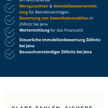
Wertgutachten
&
Im­mo­bi­li­en­wert­ermitt­
lung
für Be­triebs­ver­mö­gen
Bewertung von Ge­wer­be­im­mo­bi­li­en
in
Zöllnitz bei Jena
Wertermittlung
für das Finanzamt
Steuerliche Im­mo­bi­li­en­be­wer­tung
Zöllnitz
bei Jena
Bau­sach­ver­stän­di­ger Zöllnitz bei Jena