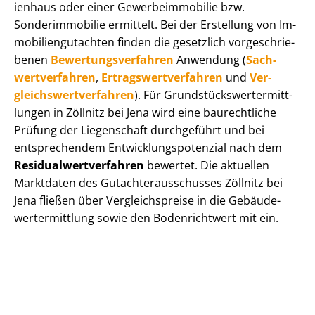
i­en­haus oder einer Ge­wer­be­im­mo­bi­lie bzw.
Sonderimmobilie ermittelt. Bei der Erstellung von Im­
mo­bi­li­en­gut­ach­ten finden die gesetzlich vor­ge­schrie­
be­nen
Be­wer­tungs­ver­fah­ren
Anwendung (
Sach­
wert­ver­fah­ren
,
Er­trags­wert­ver­fah­ren
und
Ver­
gleichs­wert­ver­fah­ren
). Für Grund­stücks­wert­ermitt­
lun­gen in Zöllnitz bei Jena wird eine baurechtliche
Prüfung der Liegenschaft durchgeführt und bei
entsprechendem Ent­wick­lungs­po­ten­zi­al nach dem
Re­si­du­al­wert­ver­fah­ren
bewertet. Die aktuellen
Marktdaten des Gut­ach­ter­aus­schus­ses Zöllnitz bei
Jena fließen über Ver­gleichs­prei­se in die Ge­bäu­de­
wert­ermitt­lung sowie den Bodenrichtwert mit ein.