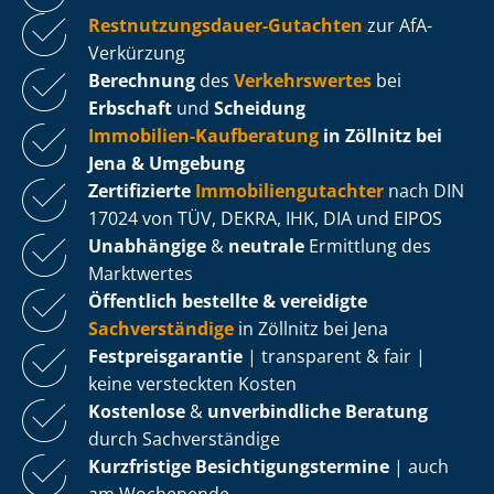
Rest­nut­zungs­dau­er-Gutachten
zur AfA-
Verkürzung
Berechnung
des
Verkehrswertes
bei
Erbschaft
und
Scheidung
Immobilien-Kaufberatung
in Zöllnitz bei
Jena & Umgebung
Zertifizierte
Im­mo­bi­li­en­gut­ach­ter
nach DIN
17024 von TÜV, DEKRA, IHK, DIA und EIPOS
Unabhängige
&
neutrale
Ermittlung des
Marktwertes
Öffentlich bestellte & vereidigte
Sachverständige
in Zöllnitz bei Jena
Fest­preis­ga­ran­tie
| transparent & fair |
keine versteckten Kosten
Kostenlose
&
unverbindliche Beratung
durch Sachverständige
Kurzfristige Be­sich­ti­gungs­ter­mi­ne
| auch
am Wochenende