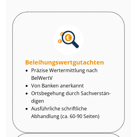
Be­lei­hungs­wert­gut­ach­ten
Präzise Wertermittlung nach
BelWertV
Von Banken anerkannt
Ortsbegehung durch Sach­ver­stän­
di­gen
Ausführliche schriftliche
Abhandlung (ca. 60-90 Seiten)