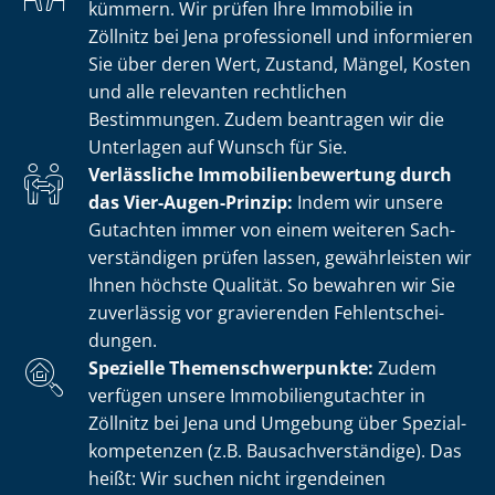
kümmern. Wir prüfen Ihre Immobilie in
Zöllnitz bei Jena professionell und informieren
Sie über deren Wert, Zustand, Mängel, Kosten
und alle relevanten rechtlichen
Bestimmungen. Zudem beantragen wir die
Unterlagen auf Wunsch für Sie.
Verlässliche Im­mo­bi­li­en­be­wer­tung durch
das Vier-Augen-Prinzip:
Indem wir unsere
Gutachten immer von einem weiteren Sach­
ver­stän­di­gen prüfen lassen, gewährleisten wir
Ihnen höchste Qualität. So bewahren wir Sie
zuverlässig vor gravierenden Fehl­ent­schei­
dun­gen.
Spezielle The­men­schwer­punk­te:
Zudem
verfügen unsere Im­mo­bi­li­en­gut­ach­ter in
Zöllnitz bei Jena und Umgebung über Spe­zi­al­
kom­pe­ten­zen (z.B. Bau­sach­ver­stän­di­ge). Das
heißt: Wir suchen nicht irgendeinen