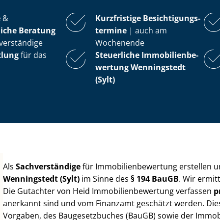
e
&
Kurzfristige Be­sich­ti­gungs­
iche Beratung
ter­mi­ne
| auch am
verständige
Wochenende
tlung
für das
Steuerliche Im­mo­bi­li­en­be­
wer­tung
Wenningstedt
(Sylt)
Als
Sachverständige
für Im­mo­bi­li­en­be­wer­tung erstellen
Wenningstedt (Sylt)
im Sinne des
§ 194 BauGB
. Wir ermi
Die Gutachter von Heid Im­mo­bi­li­en­be­wer­tung verfassen
p
anerkannt sind und vom Finanzamt geschätzt werden. Diese 
Vorgaben, des Baugesetzbuches (BauGB) sowie der Im­mo­bi­l