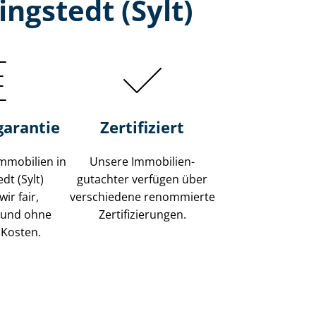
ngstedt (Sylt)
garantie
Zertifiziert
mmobilien in
Unsere Immobilien­
dt (Sylt)
gutachter verfügen über
ir fair,
verschiedene renommierte
 und ohne
Zer­ti­fi­zie­run­gen.
 Kosten.