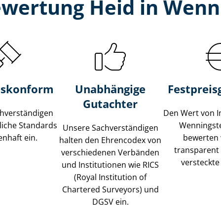
wertung Heid in Wenni
s­konform
Unabhängige
Festpreis​
Gutachter
­ver­stän­di­gen
Den Wert von I
liche Standards
Wenningste
Unsere Sach­ver­stän­di­gen
nhaft ein.
bewerten w
halten den Ehrencodex von
transparent
verschiedenen Verbänden
versteckte
und Institutionen wie RICS
(Royal Institution of
Chartered Surveyors) und
DGSV ein.