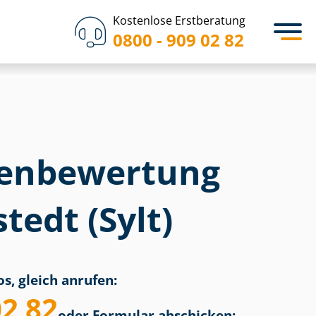
Kostenlose Erstberatung
0800 - 909 02 82
en­bewertung
edt (Sylt)
s, gleich anrufen:
02 82
oder Formular abschicken: