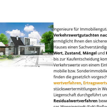
Ingenieure für Im­mo­bi­li­en­gu
Ver­kehrs­wert­gut­ach­ten n
ermöglicht Ihnen den sicheren
Hauses einen Sach­ver­stän­di­ge
Wert, Zustand, Mängel
und
bis zur Kauf­ent­schei­dung k
Verkehrswerte von einem Einfam
mo­bi­lie bzw. Sonderimmobilie e
finden die gesetzlich vor­ge­sc
wert­ver­fah­ren
,
Er­trags­wert­
stücks­wert­ermitt­lun­gen in 
Liegenschaft durchgeführt und
Re­si­du­al­wert­ver­fah­ren
bewer
ses Wenningstedt (Sylt) fließen