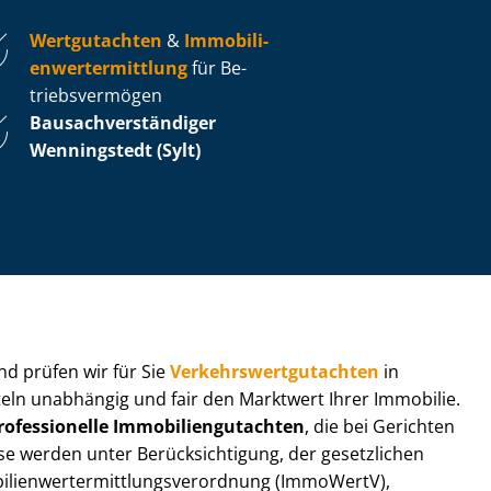
Wertgutachten
&
Im­mo­bi­li­
en­wert­ermitt­lung
für Be­
triebs­ver­mö­gen
Bau­sach­ver­stän­di­ger
Wenningstedt (Sylt)
 und prüfen wir für Sie
Ver­kehrs­wert­gut­ach­ten
in
tteln unabhängig und fair den Marktwert Ihrer Immobilie.
rofessionelle Im­mo­bi­li­en­gut­ach­ten
, die bei Gerichten
werden unter Be­rück­sich­ti­gung, der gesetzlichen
i­en­wert­ermitt­lungs­ver­ord­nung (ImmoWertV),