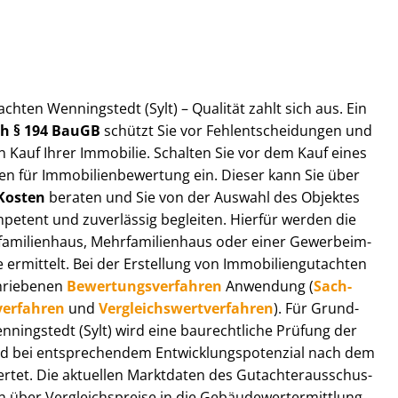
t­ach­ten Wenningstedt (Sylt) – Qualität zahlt sich aus. Ein
ach § 194 BauGB
schützt Sie vor Fehl­ent­schei­dun­gen und
 Kauf Ihrer Immobilie. Schalten Sie vor dem Kauf eines
n für Im­mo­bi­li­en­be­wer­tung ein. Dieser kann Sie über
Kosten
beraten und Sie von der Auswahl des Objektes
ompetent und zuverlässig begleiten. Hierfür werden die
ilienhaus, Mehr­fa­mi­li­en­haus oder einer Ge­wer­be­im­
rmittelt. Bei der Erstellung von Im­mo­bi­li­en­gut­ach­ten
hrie­be­nen
Be­wer­tungs­ver­fah­ren
Anwendung (
Sach­
ver­fah­ren
und
Ver­gleichs­wert­ver­fah­ren
). Für Grund­
Wenningstedt (Sylt) wird eine baurechtliche Prüfung der
 bei entsprechendem Ent­wick­lungs­po­ten­zi­al nach dem
tet. Die aktuellen Marktdaten des Gut­ach­ter­aus­schus­
 über Ver­gleichs­prei­se in die Ge­bäu­de­wert­ermitt­lung