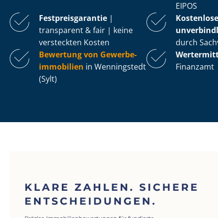
EIPOS
Fest­preis­ga­ran­tie
|
Kostenlos
transparent & fair | keine
unverbindl
versteckten Kosten
durch Sach
Bewertung von Ge­wer­be­
Wertermit
im­mo­bi­li­en
in Wenningstedt
Finanzamt
(Sylt)