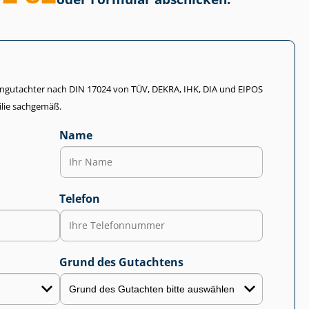
li­en­gut­ach­ter nach DIN 17024 von TÜV, DEKRA, IHK, DIA und EIPOS
lie sachgemäß.
Name
Telefon
Grund des Gutachtens