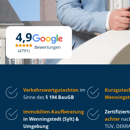
4,9
Bewertungen
4791
Ver­kehrs­wert­gut­ach­ten
im
Kurzgutac
Sinne des
§ 194 BauGB
Wenningste
Immobilien-Kaufberatung
Zertifiziert
in Wenningstedt (Sylt) &
ach­ter
nach
Umgebung
TÜV, DEKRA