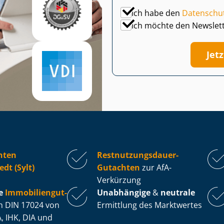
Ich habe den
Datenschu
Ich möchte den Newslet
Jet
hten
Rest­nut­zungs­dau­er-
dt (Sylt)
Gutachten
zur AfA-
Verkürzung
e
Im­mo­bi­li­en­gut­
Unabhängige
&
neutrale
 DIN 17024 von
Ermittlung des Marktwertes
, IHK, DIA und